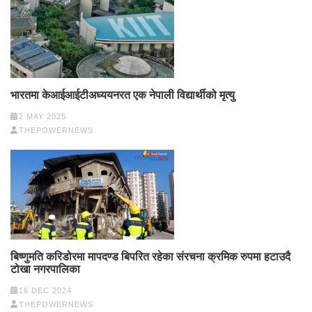
भारतमा केआईआईटीअध्ययनरत एक नेपाली विद्यार्थीको मृत्यु
2 MAY 2025
THEPOWERNEWS
बिष्णुमति करिडोरमा मापदण्ड बिपरित रहेका संरचना क्रमिक रुपमा हटाउदै
टोखा नगरपालिका
16 DEC 2024
THEPOWERNEWS