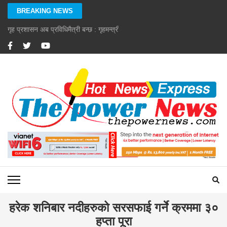
Skip
BREAKING NEWS
to
content
गृह प्रशासन अब प्रविधिमैत्री बन्छ : गृहमन्त्री गुरुङ
(Press
Enter)
हरेक शनिबार नदीहरुको सरसफाई गर्ने क्रममा ३०
हप्ता पूरा