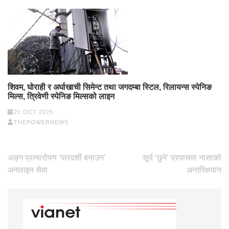
शिवम, घोराही र अर्घाखाची सिमेन्ट तथा जगदम्बा स्टिल, रिलायन्स स्पेनिङ
मिल्स, त्रिवेणी स्पेनिङ मिल्सको लाइन
21 OCT 2025
THEPOWERNEWS
Post
अङ्ग प्रत्यारोपण ‘पारदर्शी बनाउन’
सूर्य ‘छुने’ प्रयासमा नासाको
navigation
अनलाइन सेवा
अन्तरिक्षयान