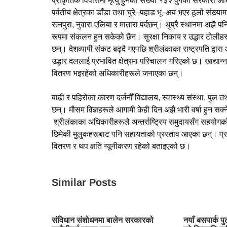
प्राकृतिक विपत्तिमा मृत्यु हुनेको संख्या १३२ पुगेको सरकारी अध
पर्वतीय क्षेत्रका डाँडा तथा चुरे–पहाड भू–क्षय भएर ठूलो संख्या
रत्नपुरा, नुवारा एलिया र मातारा पर्दछन्। थुप्रै स्थानमा अझै
रूपमा संकलन हुन सकेको छैन। सुरक्षा निकाय र उद्धार टोलीह
छन्। देशव्यापी संकट बढ्दै गएपछि श्रीलंकाका राष्ट्रपति द्
उद्धार दललाई प्रभावित क्षेत्रमा परिचालन गरिएको छ। खाद्या
वितरण भइरहेको अधिकारीहरूले जनाएका छन्।
बाढी र पहिरोका कारण दर्जनौँ विद्यालय, स्वास्थ्य संस्था, पुल
छन्। मौसम विज्ञहरूले आगामी केही दिन अझै भारी वर्षा हुन स
श्रीलंकाका अधिकारीहरूले अन्तर्राष्ट्रिय समुदायसँग सहयोग
छिमेकी मुलुकहरूबाट पनि सहायताको प्रस्ताव आएका छन्। प्राक
वितरण र थप क्षति न्यूनीकरण रहेको बताइएको छ।
Similar Posts
संविधान संशोधनमा बालेन सरकारको
नयाँ बसपार्क पु