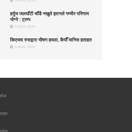
5 AUG 2026
हर्मुज जलघाँटी चाँडै नखुले इरानले गम्भीर परिणाम
भोग्ने : ट्रम्प
5 AUG 2026
किएभमा रुसद्वारा भीषण हमला, कैयौँ मानिस हताहत
5 AUG 2026
मपेज
ाचार
जनेस