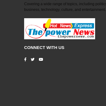
Covering a wide range of topics, including politic
business, technology, culture, and entertainment.
CONNECT WITH US