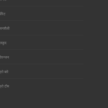
पोरेट
वनशैली
लकुद
ोरन्जन
्रो बारे
म्रो टीम