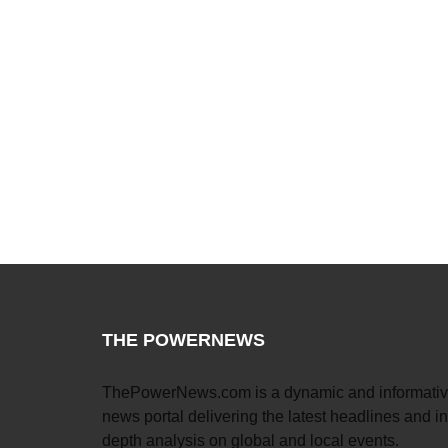
THE POWERNEWS
ThePowerNews.com is a dynamic and informati
news portal delivering the latest headlines and in
depth analysis on global and local events.