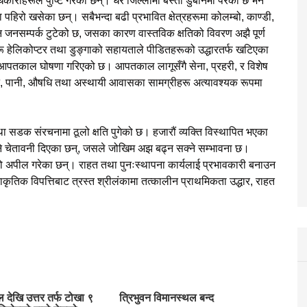
िकारीहरूले पुष्टि गरेका छन्। धेरै जिल्लामा बस्ती डुबानमा परेको छ भने
मा पहिरो खसेका छन्। सबैभन्दा बढी प्रभावित क्षेत्रहरूमा कोलम्बो, काण्डी,
 पनि जनसम्पर्क टुटेको छ, जसका कारण वास्तविक क्षतिको विवरण अझै पूर्ण
रू हेलिकोप्टर तथा डुङ्गाको सहायताले पीडितहरूको उद्धारतर्फ खटिएका
वारा आपतकाल घोषणा गरिएको छ। आपतकाल लागूसँगै सेना, प्रहरी, र विशेष
न्न, पानी, औषधि तथा अस्थायी आवासका सामग्रीहरू अत्यावश्यक रूपमा
 तथा सडक संरचनामा ठूलो क्षति पुगेको छ। हजारौं व्यक्ति विस्थापित भएका
क्ने चेतावनी दिएका छन्, जसले जोखिम अझ बढ्न सक्ने सम्भावना छ।
को अपील गरेका छन्। राहत तथा पुनःस्थापना कार्यलाई प्रभावकारी बनाउन
ृतिक विपत्तिबाट त्रस्त श्रीलंकामा तत्कालीन प्राथमिकता उद्धार, राहत
ल देखि उत्तर तर्फ टोखा ९
त्रिभुवन विमानस्थल बन्द