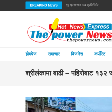
Skip
गृह प्रशासन अब प्रविधिमैत्री बन्छ : गृ
BREAKING NEWS
to
content
(Press
Enter)
होमपेज
समाचार
बिजनेस
कर्पोरेट
श्रीलंकामा बाढी – पहिरोबाट १३२ 