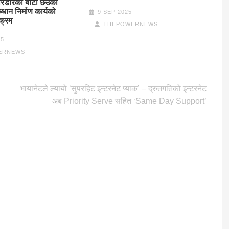
करिडोरको बाटो छेउको
उध्धान निर्माण कार्यको
9 SEP 2025
क्रम
THEPOWERNEWS
25
ERNEWS
भायानेटले ल्यायो ‘सुपरहिट इन्टरनेट प्याक’ – द्रुतगतिको इन्टरनेट
अब Priority Serve सहित ‘Same Day Support’