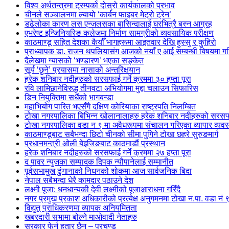
विश्व अर्थतन्त्रमा ट्रम्पको दोस्रो कार्यकालको प्रभाव
चीनले सञ्चालनमा ल्यायो ‘कार्बन फाइबर मेट्रो ट्रेन’
डढेलोका कारण लस एन्जलसका बासिन्दालाई घरभित्रै बस्न आग्रह
एभरेष्ट इन्जिनियरिङ कलेजमा निर्माण सामग्रीको व्यवसायिक परीक्षण
काठमाण्डू सहित देशका कैयौँ भागहरूमा आइतवार देखि हुस्सु र कुहिरो
प्राध्यापक डा. राजन थपलियासंग आजको नयाँ ए आई सम्बन्धी बिषयमा
दैलेखमा ग्यासको ‘भण्डारण’ भएका सङ्केत
सूर्य ‘छुने’ प्रयासमा नासाको अन्तरिक्षयान
हरेक शनिबार नदीहरुको सरसफाई गर्ने क्रममा ३० हप्ता पूरा
रवि लामिछानेविरुद्ध तीनवटा अभियोगमा मुद्दा चलाउन सिफारिस
डिन नियुक्तिमा सधैंको भागबन्डा
महाभियोग पारित भएसँगै दक्षिण कोरियाका राष्ट्रपति निलम्बित
टोखा नगरपालिका बिभिन्न खोलानालाहरु हरेक शनिबार नदीहरुको सरसफाई ग
टोखा नगरपालिका वडा न ९ मा अवैधरूपमा संचालन गरिएका व्यापार व्यव
काठमाण्डूबाट सबैभन्दा छिटो चीनको सीमा पुगिने टोखा छहरे सुरुङमार्ग
प्रधानमन्त्री ओली बेइजिङबाट काठमाडौं प्रस्थान
हरेक शनिबार नदीहरुको सरसफाई गर्ने क्रममा २७ हप्ता पूरा
द पावर न्युजका सम्पादक दिपक न्यौपानेलाई सम्मानीत
पूर्वसभामुख ढुंगानाको निधनको शोकमा आज सार्वजनिक बिदा
नेपाल सबैभन्दा धेरै कामदार पठाउने देश
लक्ष्मी पूजा: धनधान्यकी देवी लक्ष्मीको पूजाआराधना गरिँदै
नगर प्रमुख प्रकाश अधिकारीको प्रत्येक्ष अनुगमनमा टोखा न.पा. वडा नं
विद्युत् प्राधिकरणमा व्यापक अनियमितता
खबरदारी सभामा बोल्ने माओवादी नेताहरु
सरकार फेर्न हतार छैन – प्रचण्ड