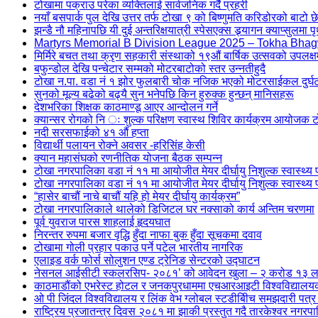
टोखामा पक्राउ परेका व्यक्तिलाई सार्वजनिक गर्दै प्रहरी
नयाँ बसपार्क पुल देखि उत्तर तर्फ टोखा ९ को बिष्णुमति करिडोरको बाटो छेउक
झन्डै नौ महिनापछि यी दुई अन्तरिक्षयात्री स्पेसएक्स ड्र्यागन क्याप्सुलमा पृ
Martyrs Memorial B Division League 2025 – Tokha Bhag
मिर्मिरे बचत तथा क्रृण सहकारी संस्थाको १९औं बार्षिक उत्सवको उपलक्ष
बफुन्डोल देखि पन्चेटार सम्मको मोटरबाटोको स्तर उन्नतीहुदै
टोखा न.पा. वडा नं १ झोर फुलबारी चोक नजिक भएको मोटरसाईकल दु
सुनको मूल्य बढेको बढ्यै सुन भनेपछि किन हुरुक्क हुन्छन् मानिसहरू
देशभरिका शिक्षक काठमाण्डू आएर आन्दोलन गर्ने
क्यान्सर रोगको नि ः शुल्क परिक्षण स्वास्थ शिविर कार्यक्रम आयोजक
नदी सरसफाईको ४१ औं हप्ता
विद्यार्थी पलायन रोक्ने अवसर -हरिसिंह केसी
क्यान महासंघको रणनीतिक योजना बैठक सम्पन्न
टोखा नगरपालिका वडा नं ११ मा आयोजीत मेयर दीर्घायु निशुल्क स्वास्थ्य प
टोखा नगरपालिका वडा नं ११ मा आयोजीत मेयर दीर्घायु निशुल्क स्वास्थ्य 
“हासेर बाचौं नाचे बाचौं यहि हो मेयर दीर्घायु कार्यक्रम”
टोखा नगरपालिकाले थालेको डिजिटल घर नक्साको कार्य अन्तिम चरणमा
पूर्व युवराज पारस शाहलाई हृदयघात
निरन्तर रुपमा बजार वृद्धि हुँदा नाफा बुक हुँदा सूचकमा दवाव
टोखामा गोली प्रहार पकाउ पर्ने पटेल भारतीय नागरिक
एलाइड वर्क फोर्स सोलुशन एण्ड ट्रेनिङ सेन्टरको उद्घाटन
नेसनल आईसीटी स्कलरसिप- २०८१’ को आवेदन खुला – २ करोड १३ लाख रुप
काठमाडौंको एभरेस्ट होटल र जनकपुरधाममा एचआरआइटी विश्वविद्यालयको 
ओ पी जिंदल विश्वविद्यालय र लिंक वेभ ग्लोबल स्टडीबीिच समझदारी पत्र
राष्ट्रिय प्रजातन्त्र दिवस २०८१ मा झाकी प्रस्तुत गदै तारकेश्वर नगरप