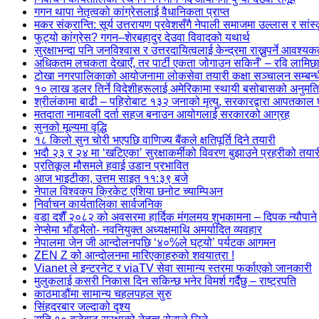
गगन थापा नेतृत्वको कांग्रेसलाई वैधानिकता प्राप्त
मकर संक्रान्ति: सूर्य उत्तरायण प्रवेशसँगै नेपाली समाजमा उल्लास र सां
फुट्यो कांग्रेस? गगन–शेरबहादुर देउवा विवादको यथार्थ
सुरक्षाभन्दा पनि जनविश्वास र उत्तरदायित्वलाई केन्द्रमा राख्नुपर्ने आवश्यक
अधिकतम लचकता देखाएँ, तर पार्टी एकता जोगाउन सकिनँ’ – रवि लामिछा
टोखा नगरपालिकाको आयोजनामा लोकसेवा तयारी कक्षा सञ्चालन सम्बन्धी
१० लाख डलर तिर्ने विदेशीहरूलाई अमेरिकामा स्थायी बसोबासको अनुमति
श्रीलंकामा बाढी – पहिरोबाट १३२ जनाको मृत्यु, सरकारद्वारा आपतकाल
मतदाता नामावली दर्ता सहज बनाउन आयोगलाई सरकारको आग्रह
सुनको मूल्यमा वृद्धि
१८ किलो सुन चोरी भएपछि वाणिज्य बैंकले क्षतिपूर्ति दिने तयारी
भदौ २३ र २४ मा ‘खटिएका’ सुरक्षाकर्मीको विवरण बुझाउने प्रहरीको तयार
प्रतिकूल मौसमले हवाई उडान प्रभावित
आज भाइटीका, उत्तम साइत ११:३९ बजे
नेपाल विश्वकप क्रिकेट एशिया छनोट च्याम्पिअन
निर्वाचन कार्यतालिका सार्वजनिक
वडा दशैँ २०८२ को अवसरमा हार्दिक मंगलमय शुभकामना – दिपक न्यौपाने
नेप्सेमा भाँडभैलो- नवनियुक्त अध्यक्षमाथि अमर्यादित व्यवहार
नेपालमा जेन जी आन्दोलनपछि ‘४०%ले घट्यो’ पर्यटक आगमन
ZEN Z को आन्दोलनमा मारिएकाहरुको शवयात्रा !
Vianet ले इन्टरनेट र viaTV सेवा सामान्य स्तरमा फर्काएको जानकारी
मुलुकलाई कसरी निकास दिन सकिन्छ भनेर विमर्श गर्दैछु – राष्ट्रपति
काठमाडौंमा सामान्य चहलपहल सुरु
सिंहदरबार जल्दाको दृश्य