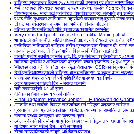
राष्ट्रिय प्रजातन्त्र दिवस २०८१ मा झाकी प्रस्तुत गदै टोखा नगरपालिक
केबीए ग्लोबल क्रिक्सल क्ल्यास २०२५ सम्पन्न, गोल्डेन गेट इन्टरनेशन
विश्वभरका ७० भन्दा बढी प्रतिष्ठित विश्वविद्यालयहरू सहभागी हुने सम्मे
एआई नीति सुधारका लागि क्यान महासंघले सरकारलाई बुझायो यस्ता रण
टोरन्टोमा अवतरणका क्रममा एक अमेरिकी विमान पल्टियो
महिला च्याम्पियनसिपको शीर्ष प्रायोजक भायानेट ईन्टरनेट
Very important public notice from Tokha Municipality!!!
भायानेटले सबै बक्यौता सहित पछिल्लो आ. व. को रोयल्टी ५५ करोड रुपै
प्रतिष्ठित ‘नातिकाजी राष्ट्रिय संगीत पुरस्कार’बाट गीतकार बी. पाण्डे सम
माल्भर्न इन्टरनेशनलले रोडशोमार्फत विश्वव्यापी शैक्षिक साझेदारी
बाग्मती प्रदेश स्तरीय जुनियेर आई. टि. एफ तेकेन्दा प्रतियोगीता २०८१ सम
नवीनतम प्रविधि र आविष्कारको प्रदर्शनी ‘क्यान इन्फोटेक २०२५’ सुरु, 
Vianet द्वारा श्री देवकोटा आधारभूत विद्यालयमा CSR कार्यक्रमअन्तर
छैटौं एनसिआईएफएफको राष्ट्रिय बालचलचित्रमा ‘द स्कुल वाल’ उत्कृष्ट
संस्थापक शेयर खरिद गर्न स्वीकृति दिनेलगायतका १८ निर्णय
अक्षर आरम्भको पहिलो दिन – बसन्त पञ्चमी
नदी सरसफाईको ३६ औं हप्ता
दैनिक कारोबार रकम १० अर्ब नजिक
Final Bagamati Province Jonior I T F Taekwon do Cham
आम्दानि तथा खर्चको विवरण सार्वजनिक गर्न गरिएको पत्रकार सम्मेलन
प्रस्तावना तथा प्रतिबेदन लेखन एवं बैठक व्यवस्थापन सम्बन्धि तालिम का
गाजामा बन्धक बनाइएका थप चारजना मुक्त
ठमेल युनेस्कोको संयोजनमा युनेस्को महासंघको नेतृत्व तथा क्षमता विकाश
यो देशमा न्याय मरेको छैन – रवि लामिछाने
टोखा नगरपालिकाको सोह्रोँ अधिबेशन प्रारम्भ