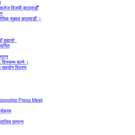
ा
ल कलेज विजयी काठमाडौँ
लन
नीतिक सुझाव काठमाडौं ।
याँ बुझायो
्मानित
्पन्न
५ दिनसम्म चल्ने ।
्गत सहयोग वितरण
pionship Press Meet
र्यक्रम
 तालिम सम्पन्न