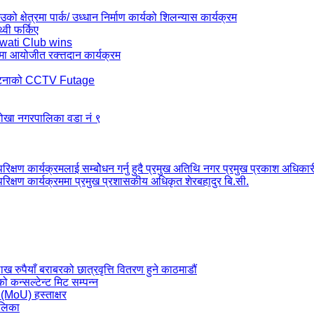
ो क्षेत्रमा पार्क/ उध्धान निर्माण कार्यको शिलन्यास कार्यक्रम
थ्वी फर्किए
wati Club wins
मा आयोजीत रक्त्तदान कार्यक्रम
र्घटनाको CCTV Futage
 टोखा नगरपालिका वडा नं ९
रिक्षण कार्यक्रमलाई सम्बोेधन गर्नु हुदै प्रमुख अतिथि नगर प्रमुख प्रकाश अधिकार
परिक्षण कार्यक्रममा प्रमुख प्रशासकीय अधिकृत शेरबहादुर बि.सी.
ैयाँ बराबरको छात्रवृत्ति वितरण हुने काठमाडौं
कन्सल्टेन्ट मिट सम्पन्न
 (MoU) हस्ताक्षर
ालिका