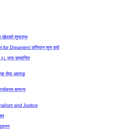
ल खेलको शुभारम्भ
net for Dreamers’अभियान सुरु गर्‍यो
 २८ जना सम्मानित
ा सेवा अवरुद्ध
्यक्रम सम्पन्न
nalism and Justice
क्त
उदाहरण