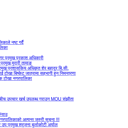
ाले नष्ट गर्दै
ालिका
 नगर प्रमुख प्रकाश अधिकारी
प्रमुख मुरारी तामाङ
प्रमुख प्रशासकिय अधिकृत शेर बहादुर बि.सी.
लाई टोखा बिष्केट जात्रामा सहभागी हुन निमन्त्रणा
जक टोखा नगरपालिका
ाडौ बीच उपचार खर्च उपलब्ध गराउन MOU संझौता
ु¥याउ
ा नगरपालिकाको अत्यन्त जरुरी सुचना !!!
उप प्रमुख श्रृजना बुर्लाकोटी अर्याल