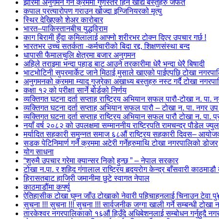
झोरमा अनुगमन गर्ने क्रममा गुणस्तर हिन खाद्य बस्तुहरु जफत
कपाल प्रत्यारोपण गराउन खोज्दा इन्जिनियरको मृत्यु
स्थिर देखिएको शेअर कारोबार
भारत–पाकिस्तानबीच युद्धविराम
काग बिरामी हुँदा कमिलालाई आफ्नो शरीरभर टोक्न दिएर उपचार गर्छ !
भारतभर उच्च सतर्कता -कर्मचारीको बिदा रद्द, शिक्षणसंस्था बन्द
धापासी फैमालचुलि क्षेत्रमा बजार अनुगमन
अहिले तराइमा भन्दा पहाड बाट आउने तरकारीमा धेरै भन्दा धेरै बिषादी
भाटभोटिनी सुपरमार्केट जाने मिठाई मुसाले खाएको पाईएपछि टोखा नगरपालिक
अनुगमनको क्रममा म्याद गुज्रेका अखाध्य बस्तुहरु नस्ट गर्दै टोखा नगरप
कक्षा १२ को परीक्षा सार्ने बोर्डको निर्णय
व्यक्तिगत घटना दर्ता सप्ताह राष्ट्रिय अभियान सफल पारौ-टोखा न. पा.
व्यक्तिगत घटना दर्ता सप्ताह अभियान सफल पारौ – टोखा न. पा. नगर उप 
व्यक्तिगत घटना दर्ता सप्ताह राष्ट्रिय अभियान सफल पारौ टोखा न. पा. 
नयाँ वर्ष २०८२ को उपलक्षमा सम्माननीय राष्ट्रिपति रामचन्द्र पौडेल ज्यु
मर्यादित सहकारी समुन्नत समाज ६८औं राष्ट्रिय सहकारी दिवस– आयो
सडक पेटिनिमार्ण गर्ने क्रममा अटेरी गर्नेहरुमाथि टोखा नगरपालिको डोजर
योग साधना
“शुरुमै उपचार गरेमा क्यान्सर निको हुन्छ ” – नेपाल सरकार
टोखा न.पा. र शहिद गंगालाल राष्ट्रिय हृदयरोग केन्द्र बाँसवारी काठम
हिरासतबाट हाजिरी जमानीमा छुटे स्वागत नेपाल
काठमाडौंमा कर्फ्यु
ऐतिहासीक टोखा घुम्न जाँउ टोखाको नेवारी पहिचाहनलाई चिनाउन टेवा प
सुचना !!! सुचना !!! सुचना !!! सार्वजनीक जग्गा खाली गर्ने सम्बन्धी टोख
तारकेश्वर नगरपालिकाको १६औं हिउँदे अधिबेशनलाई सम्बोधन गर्नुहुदै नगर 