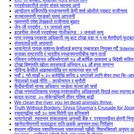
राति १० बजेबाट सुरक्षाको नेतृत्व सेनाले लिने
प्रदर्शनकारीले लगाए संसद् भवनमा आगो
आन्दोलन चर्किएपछि प्रधानमन्त्री केपी शर्मा ओलीले पदबाट ‍राजीनामा
सञ्चारमन्त्री गुरुङको घरमा आगजनी
गृहमन्त्री रमेश लेखकले राजीनामा बुझाए
जेन-जी प्रदर्शन : १९ जनाको मृत्यु
इटहरीमा जेनजी प्रदर्शनमा गोलीकाण्ड : २ जनाको मृत्यु
नगर प्रमुख प्रकाश अधिकारी ज्यु बाट टोखा वडा नं १ मा मैत्रीपूर्ण फुटब
संसद्लाई पर्‍यो अप्ठ्यारो
भायानेटले गायक सुशान्त केसीलाई ब्राण्ड एम्बासडर नियुक्त गर्दै ‘Inter
रूसका राष्ट्रपति र भारतीय प्रधानमन्त्रीबीच गहन वार्ता
एसियन प्रोफेसनल अचिभमेन्टको १७ औ.बार्षिक उत्सवमा ७ बिदेशी सहित
टोखा बिष्णुमति खोला सरसफाई अभियान ६६ औं हप्ता सम्पन्न
गोविन्द केसीले आइतबारदेखि पुन सत्याग्रह सुरु गर्ने
भदौं ८ गते साझँ ५ः३० बजेदेखि करिव ६ घण्टाको लागि शेयर तथा सि–आस्ब
नेपालको एआई नीति – कार्यान्वयन र चुनौती
कैदीबन्दीको मानव अधिकार ‘मन्डेला रूल्स’को चर्चा
टोखा नगरपालिकामा प्रमुख प्रशासकीय अधिकृतको विदाई तथा स्वागत कार
बादल फाट्दा, २० सेकेन्डभित्रै तीव्र गतिमा बाढी
We clean the river, you let dead animals thrive.
Truth Without Borders: Shiva Sharma’s Crusade for Jour
रसुवागढीमा भदौ ३० सम्म मितेरी पुल बनिसक्ने
भायानेटको स्वतन्त्र संचालकमा अनुभवी बैंक र परशुरामकुँवर क्षेत्री नियु
खानेपानीमन्त्री यादवद्धारा राति छड्के अनुगमन तथा निरीक्षण
श्रावण महिनामा पशुपतिनाथमा भक्तजनको घुइँचो: शिवभक्तिको अनुपम 