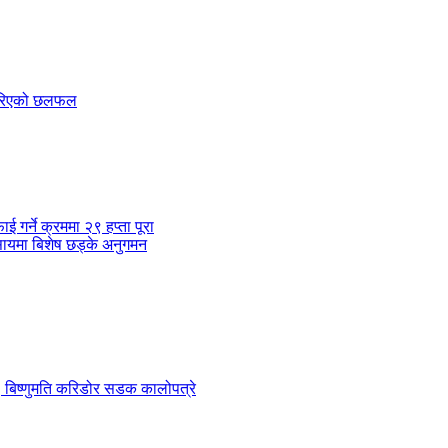
 गरिएको छलफल
र्ने क्रममा २९ हप्ता पूरा
सायमा बिशेष छड्के अनुगमन
 ९ बिष्णुमति करिडोर सडक कालोपत्रे