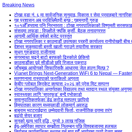
Skip
Breaking News
to
टोखा वडा नं. ६ मा सार्वजनिक सुनुवाइ, विकास र सेवा प्रवाहबारे नागरिकसँ
content
गृह प्रशासन अब प्रविधिमैत्री बन्छ : गृहमन्त्री गुरुङ
(Press
१०१औँ हप्तामा पनि निरन्तरता : टोखा नगरपालिकाको विष्णुमती सरसफाइ 
Enter)
संसद्‌मा लफडा : विपक्षीले फ्याँके कुर्सी, बैठक तनावग्रस्त
आगामी आर्थिक वर्षको बजेट प्रस्तुत
टोखा नगरपलिका र काठमाडौं उपत्यका प्रहरी कार्यालय रानीपोखरी 
देशभर सुकुमवासी बस्ती खाली गराउने तयारीमा सरकार
सुधन गुरुङद्वारा राजीनामा
सगरमाथा चढ्ने बाटो बरफको ढिस्कोले छेकियो
काठमाडौंका पूर्व सीडीओ छवि रिजाल पक्राउ
जाँचबुझ आयोगको सिफारिसकै आधारमा जेल हाल्न मिल्छ ?
Vianet Brings Next-Generation WiFi 6 to Nepal — Faster
मतगणनामा रास्वपाको फराकिलो अग्रता
केबीए ग्लोबल क्रिकेट क्ल्यास २०२६ को प्रेस मिट सम्पन्न
टोखा नगरपालिका अन्तर्गतका विद्यालय तथा मतदान स्थल संयुक्त अनुगम
स्वास्थ्यका लागि ‘सुपरफुड’ बन्दै एभोकाडो
समानुपातिकतर्फका डेढ करोड मतपत्र छापियो
हिमपातका कारण मध्यपहाडी लोकमार्ग अवरुद्ध
बाबुराम भट्टराईद्वारा उम्मेदवारी फिर्ता, राजनीतिक वृत्तमा तरंग
बढ्यो सेयर बजार
सुनको मूल्य भारि वृद्धि , पुग्यो ३ लाख नजिक
ईयू-अमेरिका व्यापार सम्झौता निलम्बन पछि विश्वबजारमा हलचल
निर्वाचन कार्यतालिका स्थगन गर्न माग गर्दै आयोगमा पुग्यो देउवा समूह