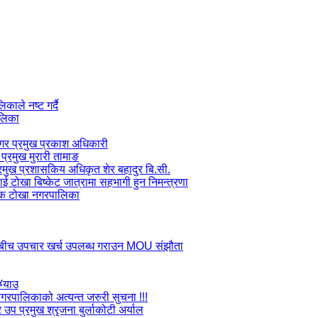
ाले नष्ट गर्दै
ालिका
 नगर प्रमुख प्रकाश अधिकारी
प्रमुख मुरारी तामाङ
प्रमुख प्रशासकिय अधिकृत शेर बहादुर बि.सी.
लाई टोखा बिष्केट जात्रामा सहभागी हुन निमन्त्रणा
जक टोखा नगरपालिका
ाडौ बीच उपचार खर्च उपलब्ध गराउन MOU संझौता
ु¥याउ
ा नगरपालिकाको अत्यन्त जरुरी सुचना !!!
उप प्रमुख श्रृजना बुर्लाकोटी अर्याल