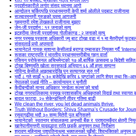
राति १० बजेबाट सुरक्षाको नेतृत्व सेनाले लिने
प्रदर्शनकारीले लगाए संसद् भवनमा आगो
आन्दोलन चर्किएपछि प्रधानमन्त्री केपी शर्मा ओलीले पदबाट ‍राजीनामा
सञ्चारमन्त्री गुरुङको घरमा आगजनी
गृहमन्त्री रमेश लेखकले राजीनामा बुझाए
जेन-जी प्रदर्शन : १९ जनाको मृत्यु
इटहरीमा जेनजी प्रदर्शनमा गोलीकाण्ड : २ जनाको मृत्यु
नगर प्रमुख प्रकाश अधिकारी ज्यु बाट टोखा वडा नं १ मा मैत्रीपूर्ण फुटब
संसद्लाई पर्‍यो अप्ठ्यारो
भायानेटले गायक सुशान्त केसीलाई ब्राण्ड एम्बासडर नियुक्त गर्दै ‘Inter
रूसका राष्ट्रपति र भारतीय प्रधानमन्त्रीबीच गहन वार्ता
एसियन प्रोफेसनल अचिभमेन्टको १७ औ.बार्षिक उत्सवमा ७ बिदेशी सहित
टोखा बिष्णुमति खोला सरसफाई अभियान ६६ औं हप्ता सम्पन्न
गोविन्द केसीले आइतबारदेखि पुन सत्याग्रह सुरु गर्ने
भदौं ८ गते साझँ ५ः३० बजेदेखि करिव ६ घण्टाको लागि शेयर तथा सि–आस्ब
नेपालको एआई नीति – कार्यान्वयन र चुनौती
कैदीबन्दीको मानव अधिकार ‘मन्डेला रूल्स’को चर्चा
टोखा नगरपालिकामा प्रमुख प्रशासकीय अधिकृतको विदाई तथा स्वागत कार
बादल फाट्दा, २० सेकेन्डभित्रै तीव्र गतिमा बाढी
We clean the river, you let dead animals thrive.
Truth Without Borders: Shiva Sharma’s Crusade for Jour
रसुवागढीमा भदौ ३० सम्म मितेरी पुल बनिसक्ने
भायानेटको स्वतन्त्र संचालकमा अनुभवी बैंक र परशुरामकुँवर क्षेत्री नियु
खानेपानीमन्त्री यादवद्धारा राति छड्के अनुगमन तथा निरीक्षण
श्रावण महिनामा पशुपतिनाथमा भक्तजनको घुइँचो: शिवभक्तिको अनुपम 