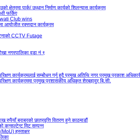
ो क्षेत्रमा पार्क/ उध्धान निर्माण कार्यको शिलन्यास कार्यक्रम
थ्वी फर्किए
wati Club wins
मा आयोजीत रक्त्तदान कार्यक्रम
र्घटनाको CCTV Futage
 टोखा नगरपालिका वडा नं ९
रिक्षण कार्यक्रमलाई सम्बोेधन गर्नु हुदै प्रमुख अतिथि नगर प्रमुख प्रकाश अधिकार
परिक्षण कार्यक्रममा प्रमुख प्रशासकीय अधिकृत शेरबहादुर बि.सी.
ैयाँ बराबरको छात्रवृत्ति वितरण हुने काठमाडौं
कन्सल्टेन्ट मिट सम्पन्न
 (MoU) हस्ताक्षर
ालिका