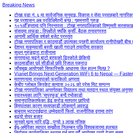
Skip
Breaking News
to
टोखा वडा नं. ६ मा सार्वजनिक सुनुवाइ, विकास र सेवा प्रवाहबारे नागरिकसँ
content
गृह प्रशासन अब प्रविधिमैत्री बन्छ : गृहमन्त्री गुरुङ
(Press
१०१औँ हप्तामा पनि निरन्तरता : टोखा नगरपालिकाको विष्णुमती सरसफाइ 
Enter)
संसद्‌मा लफडा : विपक्षीले फ्याँके कुर्सी, बैठक तनावग्रस्त
आगामी आर्थिक वर्षको बजेट प्रस्तुत
टोखा नगरपलिका र काठमाडौं उपत्यका प्रहरी कार्यालय रानीपोखरी 
देशभर सुकुमवासी बस्ती खाली गराउने तयारीमा सरकार
सुधन गुरुङद्वारा राजीनामा
सगरमाथा चढ्ने बाटो बरफको ढिस्कोले छेकियो
काठमाडौंका पूर्व सीडीओ छवि रिजाल पक्राउ
जाँचबुझ आयोगको सिफारिसकै आधारमा जेल हाल्न मिल्छ ?
Vianet Brings Next-Generation WiFi 6 to Nepal — Faster
मतगणनामा रास्वपाको फराकिलो अग्रता
केबीए ग्लोबल क्रिकेट क्ल्यास २०२६ को प्रेस मिट सम्पन्न
टोखा नगरपालिका अन्तर्गतका विद्यालय तथा मतदान स्थल संयुक्त अनुगम
स्वास्थ्यका लागि ‘सुपरफुड’ बन्दै एभोकाडो
समानुपातिकतर्फका डेढ करोड मतपत्र छापियो
हिमपातका कारण मध्यपहाडी लोकमार्ग अवरुद्ध
बाबुराम भट्टराईद्वारा उम्मेदवारी फिर्ता, राजनीतिक वृत्तमा तरंग
बढ्यो सेयर बजार
सुनको मूल्य भारि वृद्धि , पुग्यो ३ लाख नजिक
ईयू-अमेरिका व्यापार सम्झौता निलम्बन पछि विश्वबजारमा हलचल
निर्वाचन कार्यतालिका स्थगन गर्न माग गर्दै आयोगमा पुग्यो देउवा समूह