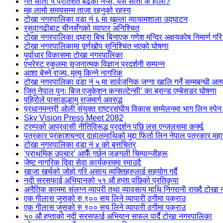
गत साता ५ प्रतिशत बढेको नेप्से, यस साता के होला?
मह लामो समयसम्म ताजा रहनुको रहस्य
टोखा नगरपालिका वडा नं ६ मा खुल्ला व्यायामशाला उद्घाटन
रसुवागढीबाट चीनसँगको व्यापार अनिश्चित
टोखा नगरपालिका द्घारा बिच बिनाएक गणेश मन्दिर अक्षयकोष निमार्ण गरि 
टोखा नगरपालिकामा पूर्णखोप सुनिश्चित भएको घोषणा
पुर्वाधार विकासमा टोखा नगरपालिका
एभरेस्ट स्कुलमा सृजनात्मक विज्ञान प्रदर्शनी सम्पन्न
आशा बेच्ने राज्य, मृत्यु किन्ने नागरिक
टोखा नगरपालिका वडा नं ५ मा सार्वजनिक जग्गा खालि गर्ने सम्मबन्धी अत्
जितु नेपाल पुनः बिज एजुकेशन कन्सल्टेन्सी’ का ब्रान्ड एम्बेसडर घोषणा
पहिरोले पासाङल्हामु राजमार्ग अवरुद्ध
प्रधानमन्त्री ओली संयुक्त राष्ट्रसंघीय विकास सम्मेलनमा भाग लिन स्पेन
Sky Vision Press Meet 2082
ट्रम्पको आप्रवासी नीतिविरूद्ध प्रदर्शन पछि लस एन्जलसमा कर्फ्यू
पत्रकार प्रकाशचन्द्र दाहालमाथिको मुद्दा फिर्ता लिन नेपाल पत्रकार मह
टोखा नगरपालिका वडा नं ४ को बृत्तचित्र
‘प्राथमिक उपचार’ आफैँ गर्छन् जङ्गली चिम्पान्जीहरू
जेष्ट नागरिक दिवा सेवा कार्यक्रममा रमाउदै
खाजा खर्चको जोहो गरि असाय व्यक्तिहरुलाई सहयोग गर्दै
नदी सरसफाई अभियानको ५१ औ हप्ता पछिको प्रतिकृया
अनैतिक काममा संलग्न व्यापरी तथा व्यावसाय माथि निगरानी राख्दै टोखा 
एक गीलास जुसको रु ९०० सय लिने व्यापारी ठगीमा पक्राउ
एक गीलास जुसको रु ९०० सय लिने व्यापारी ठगीमा पक्राउ
५० औ हप्ताको नदी सरसफाई अभियान सफल पार्दै टोखा नगरपालिका