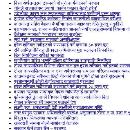
विश्व अर्थतन्त्रमा ट्रम्पको दोस्रो कार्यकालको प्रभाव
चीनले सञ्चालनमा ल्यायो ‘कार्बन फाइबर मेट्रो ट्रेन’
डढेलोका कारण लस एन्जलसका बासिन्दालाई घरभित्रै बस्न आग्रह
एभरेष्ट इन्जिनियरिङ कलेजमा निर्माण सामग्रीको व्यवसायिक परीक्षण
काठमाण्डू सहित देशका कैयौँ भागहरूमा आइतवार देखि हुस्सु र कुहिरो
प्राध्यापक डा. राजन थपलियासंग आजको नयाँ ए आई सम्बन्धी बिषयमा
दैलेखमा ग्यासको ‘भण्डारण’ भएका सङ्केत
सूर्य ‘छुने’ प्रयासमा नासाको अन्तरिक्षयान
हरेक शनिबार नदीहरुको सरसफाई गर्ने क्रममा ३० हप्ता पूरा
रवि लामिछानेविरुद्ध तीनवटा अभियोगमा मुद्दा चलाउन सिफारिस
डिन नियुक्तिमा सधैंको भागबन्डा
महाभियोग पारित भएसँगै दक्षिण कोरियाका राष्ट्रपति निलम्बित
टोखा नगरपालिका बिभिन्न खोलानालाहरु हरेक शनिबार नदीहरुको सरसफाई ग
टोखा नगरपालिका वडा न ९ मा अवैधरूपमा संचालन गरिएका व्यापार व्यव
काठमाण्डूबाट सबैभन्दा छिटो चीनको सीमा पुगिने टोखा छहरे सुरुङमार्ग
प्रधानमन्त्री ओली बेइजिङबाट काठमाडौं प्रस्थान
हरेक शनिबार नदीहरुको सरसफाई गर्ने क्रममा २७ हप्ता पूरा
द पावर न्युजका सम्पादक दिपक न्यौपानेलाई सम्मानीत
पूर्वसभामुख ढुंगानाको निधनको शोकमा आज सार्वजनिक बिदा
नेपाल सबैभन्दा धेरै कामदार पठाउने देश
लक्ष्मी पूजा: धनधान्यकी देवी लक्ष्मीको पूजाआराधना गरिँदै
नगर प्रमुख प्रकाश अधिकारीको प्रत्येक्ष अनुगमनमा टोखा न.पा. वडा नं
विद्युत् प्राधिकरणमा व्यापक अनियमितता
खबरदारी सभामा बोल्ने माओवादी नेताहरु
सरकार फेर्न हतार छैन – प्रचण्ड