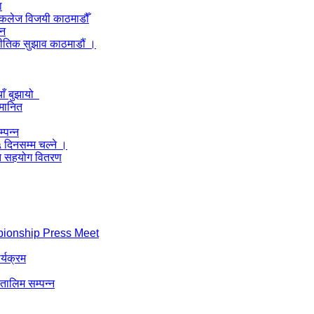
ा
ल कलेज विजयी काठमाडौँ
लन
नीतिक सुझाव काठमाडौं ।
याँ बुझायो
्मानित
्पन्न
५ दिनसम्म चल्ने ।
्गत सहयोग वितरण
pionship Press Meet
र्यक्रम
 तालिम सम्पन्न