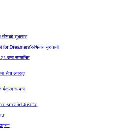
ल खेलको शुभारम्भ
net for Dreamers’अभियान सुरु गर्‍यो
 २८ जना सम्मानित
ा सेवा अवरुद्ध
्यक्रम सम्पन्न
nalism and Justice
क्त
उदाहरण