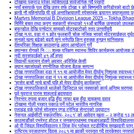
टोखामा पक्राउ परेका व्यक्तिलाई सार्वजनिक गर्दै प्रहरी
नयाँ बसपार्क पुल देखि उत्तर तर्फ टोखा ९ को बिष्णुमति करिडोरको बाटो छेउक
झन्डै नौ महिनापछि यी दुई अन्तरिक्षयात्री स्पेसएक्स ड्र्यागन क्याप्सुलमा पृ
Martyrs Memorial B Division League 2025 – Tokha Bhag
मिर्मिरे बचत तथा क्रृण सहकारी संस्थाको १९औं बार्षिक उत्सवको उपलक्ष
बफुन्डोल देखि पन्चेटार सम्मको मोटरबाटोको स्तर उन्नतीहुदै
टोखा न.पा. वडा नं १ झोर फुलबारी चोक नजिक भएको मोटरसाईकल दु
सुनको मूल्य बढेको बढ्यै सुन भनेपछि किन हुरुक्क हुन्छन् मानिसहरू
देशभरिका शिक्षक काठमाण्डू आएर आन्दोलन गर्ने
क्यान्सर रोगको नि ः शुल्क परिक्षण स्वास्थ शिविर कार्यक्रम आयोजक
नदी सरसफाईको ४१ औं हप्ता
विद्यार्थी पलायन रोक्ने अवसर -हरिसिंह केसी
क्यान महासंघको रणनीतिक योजना बैठक सम्पन्न
टोखा नगरपालिका वडा नं ११ मा आयोजीत मेयर दीर्घायु निशुल्क स्वास्थ्य प
टोखा नगरपालिका वडा नं ११ मा आयोजीत मेयर दीर्घायु निशुल्क स्वास्थ्य 
“हासेर बाचौं नाचे बाचौं यहि हो मेयर दीर्घायु कार्यक्रम”
टोखा नगरपालिकाले थालेको डिजिटल घर नक्साको कार्य अन्तिम चरणमा
पूर्व युवराज पारस शाहलाई हृदयघात
निरन्तर रुपमा बजार वृद्धि हुँदा नाफा बुक हुँदा सूचकमा दवाव
टोखामा गोली प्रहार पकाउ पर्ने पटेल भारतीय नागरिक
एलाइड वर्क फोर्स सोलुशन एण्ड ट्रेनिङ सेन्टरको उद्घाटन
नेसनल आईसीटी स्कलरसिप- २०८१’ को आवेदन खुला – २ करोड १३ लाख रुप
काठमाडौंको एभरेस्ट होटल र जनकपुरधाममा एचआरआइटी विश्वविद्यालयको 
ओ पी जिंदल विश्वविद्यालय र लिंक वेभ ग्लोबल स्टडीबीिच समझदारी पत्र
राष्ट्रिय प्रजातन्त्र दिवस २०८१ मा झाकी प्रस्तुत गदै तारकेश्वर नगरप