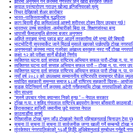
झोरमा अनुगमन गर्ने क्रममा गुणस्तर हिन खाद्य बस्तुहरु जफत
कपाल प्रत्यारोपण गराउन खोज्दा इन्जिनियरको मृत्यु
स्थिर देखिएको शेअर कारोबार
भारत–पाकिस्तानबीच युद्धविराम
काग बिरामी हुँदा कमिलालाई आफ्नो शरीरभर टोक्न दिएर उपचार गर्छ !
भारतभर उच्च सतर्कता -कर्मचारीको बिदा रद्द, शिक्षणसंस्था बन्द
धापासी फैमालचुलि क्षेत्रमा बजार अनुगमन
अहिले तराइमा भन्दा पहाड बाट आउने तरकारीमा धेरै भन्दा धेरै बिषादी
भाटभोटिनी सुपरमार्केट जाने मिठाई मुसाले खाएको पाईएपछि टोखा नगरपालिक
अनुगमनको क्रममा म्याद गुज्रेका अखाध्य बस्तुहरु नस्ट गर्दै टोखा नगरप
कक्षा १२ को परीक्षा सार्ने बोर्डको निर्णय
व्यक्तिगत घटना दर्ता सप्ताह राष्ट्रिय अभियान सफल पारौ-टोखा न. पा.
व्यक्तिगत घटना दर्ता सप्ताह अभियान सफल पारौ – टोखा न. पा. नगर उप 
व्यक्तिगत घटना दर्ता सप्ताह राष्ट्रिय अभियान सफल पारौ टोखा न. पा. 
नयाँ वर्ष २०८२ को उपलक्षमा सम्माननीय राष्ट्रिपति रामचन्द्र पौडेल ज्यु
मर्यादित सहकारी समुन्नत समाज ६८औं राष्ट्रिय सहकारी दिवस– आयो
सडक पेटिनिमार्ण गर्ने क्रममा अटेरी गर्नेहरुमाथि टोखा नगरपालिको डोजर
योग साधना
“शुरुमै उपचार गरेमा क्यान्सर निको हुन्छ ” – नेपाल सरकार
टोखा न.पा. र शहिद गंगालाल राष्ट्रिय हृदयरोग केन्द्र बाँसवारी काठम
हिरासतबाट हाजिरी जमानीमा छुटे स्वागत नेपाल
काठमाडौंमा कर्फ्यु
ऐतिहासीक टोखा घुम्न जाँउ टोखाको नेवारी पहिचाहनलाई चिनाउन टेवा प
सुचना !!! सुचना !!! सुचना !!! सार्वजनीक जग्गा खाली गर्ने सम्बन्धी टोख
तारकेश्वर नगरपालिकाको १६औं हिउँदे अधिबेशनलाई सम्बोधन गर्नुहुदै नगर 