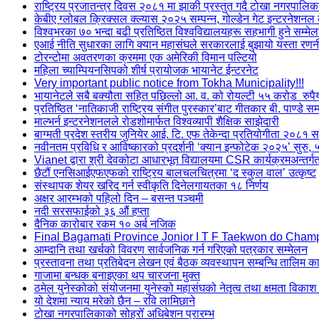
राष्ट्रिय प्रजातन्त्र दिवस २०८१ मा झाकी प्रस्तुत गदै टोखा नगरपालिक
केबीए ग्लोबल क्रिक्सल क्ल्यास २०२५ सम्पन्न, गोल्डेन गेट इन्टरनेशन
विश्वभरका ७० भन्दा बढी प्रतिष्ठित विश्वविद्यालयहरू सहभागी हुने सम्मे
एआई नीति सुधारका लागि क्यान महासंघले सरकारलाई बुझायो यस्ता रण
टोरन्टोमा अवतरणका क्रममा एक अमेरिकी विमान पल्टियो
महिला च्याम्पियनसिपको शीर्ष प्रायोजक भायानेट ईन्टरनेट
Very important public notice from Tokha Municipality!!!
भायानेटले सबै बक्यौता सहित पछिल्लो आ. व. को रोयल्टी ५५ करोड रुपै
प्रतिष्ठित ‘नातिकाजी राष्ट्रिय संगीत पुरस्कार’बाट गीतकार बी. पाण्डे सम
माल्भर्न इन्टरनेशनलले रोडशोमार्फत विश्वव्यापी शैक्षिक साझेदारी
बाग्मती प्रदेश स्तरीय जुनियेर आई. टि. एफ तेकेन्दा प्रतियोगीता २०८१ सम
नवीनतम प्रविधि र आविष्कारको प्रदर्शनी ‘क्यान इन्फोटेक २०२५’ सुरु, 
Vianet द्वारा श्री देवकोटा आधारभूत विद्यालयमा CSR कार्यक्रमअन्तर
छैटौं एनसिआईएफएफको राष्ट्रिय बालचलचित्रमा ‘द स्कुल वाल’ उत्कृष्ट
संस्थापक शेयर खरिद गर्न स्वीकृति दिनेलगायतका १८ निर्णय
अक्षर आरम्भको पहिलो दिन – बसन्त पञ्चमी
नदी सरसफाईको ३६ औं हप्ता
दैनिक कारोबार रकम १० अर्ब नजिक
Final Bagamati Province Jonior I T F Taekwon do Cham
आम्दानि तथा खर्चको विवरण सार्वजनिक गर्न गरिएको पत्रकार सम्मेलन
प्रस्तावना तथा प्रतिबेदन लेखन एवं बैठक व्यवस्थापन सम्बन्धि तालिम का
गाजामा बन्धक बनाइएका थप चारजना मुक्त
ठमेल युनेस्कोको संयोजनमा युनेस्को महासंघको नेतृत्व तथा क्षमता विकाश
यो देशमा न्याय मरेको छैन – रवि लामिछाने
टोखा नगरपालिकाको सोह्रोँ अधिबेशन प्रारम्भ