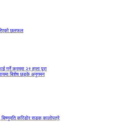
 गरिएको छलफल
र्ने क्रममा २९ हप्ता पूरा
सायमा बिशेष छड्के अनुगमन
 ९ बिष्णुमति करिडोर सडक कालोपत्रे