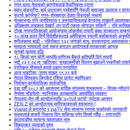
गगन थापा नेतृत्वको कांग्रेसलाई वैधानिकता प्राप्त
मकर संक्रान्ति: सूर्य उत्तरायण प्रवेशसँगै नेपाली समाजमा उल्लास र सां
फुट्यो कांग्रेस? गगन–शेरबहादुर देउवा विवादको यथार्थ
सुरक्षाभन्दा पनि जनविश्वास र उत्तरदायित्वलाई केन्द्रमा राख्नुपर्ने आवश्यक
अधिकतम लचकता देखाएँ, तर पार्टी एकता जोगाउन सकिनँ’ – रवि लामिछा
टोखा नगरपालिकाको आयोजनामा लोकसेवा तयारी कक्षा सञ्चालन सम्बन्धी
१० लाख डलर तिर्ने विदेशीहरूलाई अमेरिकामा स्थायी बसोबासको अनुमति
श्रीलंकामा बाढी – पहिरोबाट १३२ जनाको मृत्यु, सरकारद्वारा आपतकाल
मतदाता नामावली दर्ता सहज बनाउन आयोगलाई सरकारको आग्रह
सुनको मूल्यमा वृद्धि
१८ किलो सुन चोरी भएपछि वाणिज्य बैंकले क्षतिपूर्ति दिने तयारी
भदौ २३ र २४ मा ‘खटिएका’ सुरक्षाकर्मीको विवरण बुझाउने प्रहरीको तयार
प्रतिकूल मौसमले हवाई उडान प्रभावित
आज भाइटीका, उत्तम साइत ११:३९ बजे
नेपाल विश्वकप क्रिकेट एशिया छनोट च्याम्पिअन
निर्वाचन कार्यतालिका सार्वजनिक
वडा दशैँ २०८२ को अवसरमा हार्दिक मंगलमय शुभकामना – दिपक न्यौपाने
नेप्सेमा भाँडभैलो- नवनियुक्त अध्यक्षमाथि अमर्यादित व्यवहार
नेपालमा जेन जी आन्दोलनपछि ‘४०%ले घट्यो’ पर्यटक आगमन
ZEN Z को आन्दोलनमा मारिएकाहरुको शवयात्रा !
Vianet ले इन्टरनेट र viaTV सेवा सामान्य स्तरमा फर्काएको जानकारी
मुलुकलाई कसरी निकास दिन सकिन्छ भनेर विमर्श गर्दैछु – राष्ट्रपति
काठमाडौंमा सामान्य चहलपहल सुरु
सिंहदरबार जल्दाको दृश्य