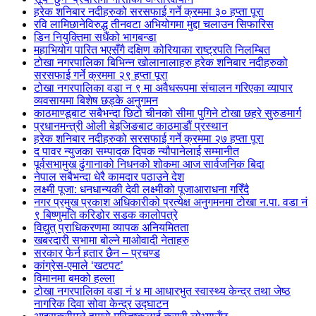
हरेक शनिबार नदीहरुको सरसफाई गर्ने क्रममा ३० हप्ता पूरा
रवि लामिछानेविरुद्ध तीनवटा अभियोगमा मुद्दा चलाउन सिफारिस
डिन नियुक्तिमा सधैंको भागबन्डा
महाभियोग पारित भएसँगै दक्षिण कोरियाका राष्ट्रपति निलम्बित
टोखा नगरपालिका बिभिन्न खोलानालाहरु हरेक शनिबार नदीहरुको
सरसफाई गर्ने क्रममा २९ हप्ता पूरा
टोखा नगरपालिका वडा न ९ मा अवैधरूपमा संचालन गरिएका व्यापार
व्यवसायमा बिशेष छड्के अनुगमन
काठमाण्डूबाट सबैभन्दा छिटो चीनको सीमा पुगिने टोखा छहरे सुरुङमार्ग
प्रधानमन्त्री ओली बेइजिङबाट काठमाडौं प्रस्थान
हरेक शनिबार नदीहरुको सरसफाई गर्ने क्रममा २७ हप्ता पूरा
द पावर न्युजका सम्पादक दिपक न्यौपानेलाई सम्मानीत
पूर्वसभामुख ढुंगानाको निधनको शोकमा आज सार्वजनिक बिदा
नेपाल सबैभन्दा धेरै कामदार पठाउने देश
लक्ष्मी पूजा: धनधान्यकी देवी लक्ष्मीको पूजाआराधना गरिँदै
नगर प्रमुख प्रकाश अधिकारीको प्रत्येक्ष अनुगमनमा टोखा न.पा. वडा नं
९ बिष्णुमति करिडोर सडक कालोपत्रे
विद्युत् प्राधिकरणमा व्यापक अनियमितता
खबरदारी सभामा बोल्ने माओवादी नेताहरु
सरकार फेर्न हतार छैन – प्रचण्ड
कांग्रेस-एमाले ‘खटपट’
विमानमा बमको हल्ला
टोखा नगरपालिका वडा नं ४ मा आधारभुत स्वास्थ्य केन्द्र तथा जेष्ठ
नागरिक दिवा सोवा केन्द्र उद्घाटन