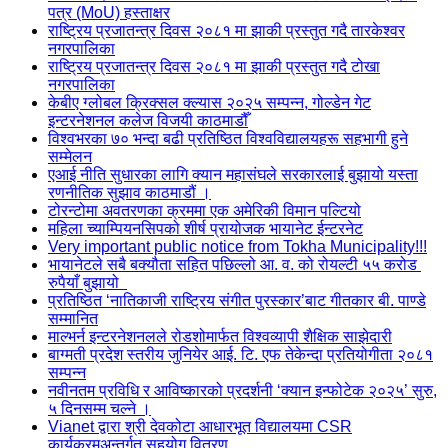
पत्र (MoU) हस्ताक्षर
राष्ट्रिय प्रजातन्त्र दिवस २०८१ मा झाकी प्रस्तुत गदै तारकेश्वर
नगरपालिका
राष्ट्रिय प्रजातन्त्र दिवस २०८१ मा झाकी प्रस्तुत गदै टोखा
नगरपालिका
केबीए ग्लोबल क्रिक्सल क्ल्यास २०२५ सम्पन्न, गोल्डेन गेट
इन्टरनेशनल कलेज विजयी काठमाडौँ
विश्वभरका ७० भन्दा बढी प्रतिष्ठित विश्वविद्यालयहरू सहभागी हुने
सम्मेलन
एआई नीति सुधारका लागि क्यान महासंघले सरकारलाई बुझायो यस्ता
रणनीतिक सुझाव काठमाडौं ।
टोरन्टोमा अवतरणका क्रममा एक अमेरिकी विमान पल्टियो
महिला च्याम्पियनसिपको शीर्ष प्रायोजक भायानेट ईन्टरनेट
Very important public notice from Tokha Municipality!!!
भायानेटले सबै बक्यौता सहित पछिल्लो आ. व. को रोयल्टी ५५ करोड
रुपैयाँ बुझायो
प्रतिष्ठित ‘नातिकाजी राष्ट्रिय संगीत पुरस्कार’बाट गीतकार बी. पाण्डे
सम्मानित
माल्भर्न इन्टरनेशनलले रोडशोमार्फत विश्वव्यापी शैक्षिक साझेदारी
बाग्मती प्रदेश स्तरीय जुनियेर आई. टि. एफ तेकेन्दा प्रतियोगीता २०८१
सम्पन्न
नवीनतम प्रविधि र आविष्कारको प्रदर्शनी ‘क्यान इन्फोटेक २०२५’ सुरु,
५ दिनसम्म चल्ने ।
Vianet द्वारा श्री देवकोटा आधारभूत विद्यालयमा CSR
कार्यक्रमअन्तर्गत सहयोग वितरण