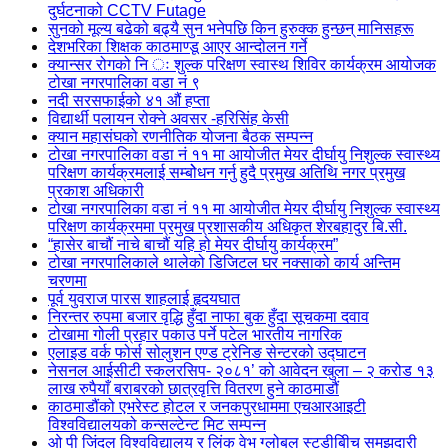
दुर्घटनाको CCTV Futage
सुनको मूल्य बढेको बढ्यै सुन भनेपछि किन हुरुक्क हुन्छन् मानिसहरू
देशभरिका शिक्षक काठमाण्डू आएर आन्दोलन गर्ने
क्यान्सर रोगको नि ः शुल्क परिक्षण स्वास्थ शिविर कार्यक्रम आयोजक
टोखा नगरपालिका वडा नं ९
नदी सरसफाईको ४१ औं हप्ता
विद्यार्थी पलायन रोक्ने अवसर -हरिसिंह केसी
क्यान महासंघको रणनीतिक योजना बैठक सम्पन्न
टोखा नगरपालिका वडा नं ११ मा आयोजीत मेयर दीर्घायु निशुल्क स्वास्थ्य
परिक्षण कार्यक्रमलाई सम्बोेधन गर्नु हुदै प्रमुख अतिथि नगर प्रमुख
प्रकाश अधिकारी
टोखा नगरपालिका वडा नं ११ मा आयोजीत मेयर दीर्घायु निशुल्क स्वास्थ्य
परिक्षण कार्यक्रममा प्रमुख प्रशासकीय अधिकृत शेरबहादुर बि.सी.
“हासेर बाचौं नाचे बाचौं यहि हो मेयर दीर्घायु कार्यक्रम”
टोखा नगरपालिकाले थालेको डिजिटल घर नक्साको कार्य अन्तिम
चरणमा
पूर्व युवराज पारस शाहलाई हृदयघात
निरन्तर रुपमा बजार वृद्धि हुँदा नाफा बुक हुँदा सूचकमा दवाव
टोखामा गोली प्रहार पकाउ पर्ने पटेल भारतीय नागरिक
एलाइड वर्क फोर्स सोलुशन एण्ड ट्रेनिङ सेन्टरको उद्घाटन
नेसनल आईसीटी स्कलरसिप- २०८१’ को आवेदन खुला – २ करोड १३
लाख रुपैयाँ बराबरको छात्रवृत्ति वितरण हुने काठमाडौं
काठमाडौंको एभरेस्ट होटल र जनकपुरधाममा एचआरआइटी
विश्वविद्यालयको कन्सल्टेन्ट मिट सम्पन्न
ओ पी जिंदल विश्वविद्यालय र लिंक वेभ ग्लोबल स्टडीबीिच समझदारी