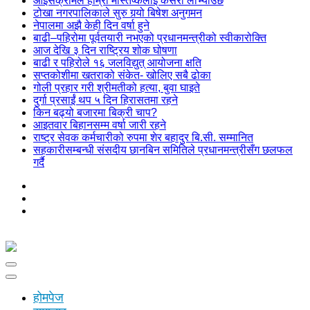
आइसक्रीमले हाम्रो मस्तिष्कलाई कसरी लोभ्याउँछ
टोखा नगरपालिकाले सुरु गर्‍यो बिषेश अनुगमन
नेपालमा अझै केही दिन वर्षा हुने
बाढी–पहिरोमा पूर्वतयारी नभएको प्रधानमन्त्रीको स्वीकारोक्ति
आज देखि ३ दिन राष्ट्रिय शोक घोषणा
बाढी र पहिरोले १६ जलविद्युत् आयोजना क्षति
सप्तकोशीमा खतराको संकेत- खोलिए सबै ढोका
गोली प्रहार गरी श्रीमतीको हत्या, बुवा घाइते
दुर्गा प्रसाईं थप ५ दिन हिरासतमा रहने
किन बढ्यो बजारमा बिक्री चाप?
आइतवार बिहानसम्म वर्षा जारी रहने
राष्ट्र सेवक कर्मचारीको रुपमा शेर बहादुर बि.सी. सम्मानित
सहकारीसम्बन्धी संसदीय छानबिन समितिले प्रधानमन्त्रीसँग छलफल
गर्दै
होमपेज