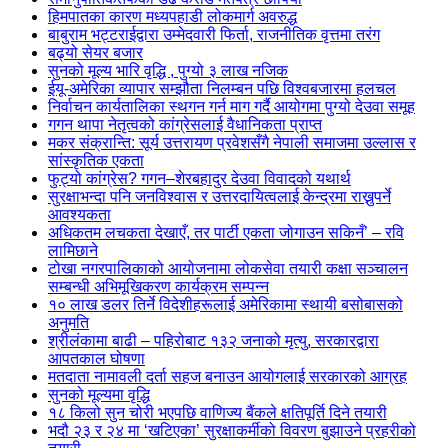
हिमपातका कारण मध्यपहाडी लोकमार्ग अवरुद्ध
बाबुराम भट्टराईद्वारा उम्मेदवारी फिर्ता, राजनीतिक वृत्तमा तरंग
बढ्यो सेयर बजार
सुनको मूल्य भारि वृद्धि , पुग्यो ३ लाख नजिक
ईयू-अमेरिका व्यापार सम्झौता निलम्बन पछि विश्वबजारमा हलचल
निर्वाचन कार्यतालिका स्थगन गर्न माग गर्दै आयोगमा पुग्यो देउवा समूह
गगन थापा नेतृत्वको कांग्रेसलाई वैधानिकता प्राप्त
मकर संक्रान्ति: सूर्य उत्तरायण प्रवेशसँगै नेपाली समाजमा उल्लास र
सांस्कृतिक एकता
फुट्यो कांग्रेस? गगन–शेरबहादुर देउवा विवादको यथार्थ
सुरक्षाभन्दा पनि जनविश्वास र उत्तरदायित्वलाई केन्द्रमा राख्नुपर्ने
आवश्यकता
अधिकतम लचकता देखाएँ, तर पार्टी एकता जोगाउन सकिनँ’ – रवि
लामिछाने
टोखा नगरपालिकाको आयोजनामा लोकसेवा तयारी कक्षा सञ्चालन
सम्बन्धी अभिमूखिकरण कार्यक्रम सम्पन्न
१० लाख डलर तिर्ने विदेशीहरूलाई अमेरिकामा स्थायी बसोबासको
अनुमति
श्रीलंकामा बाढी – पहिरोबाट १३२ जनाको मृत्यु, सरकारद्वारा
आपतकाल घोषणा
मतदाता नामावली दर्ता सहज बनाउन आयोगलाई सरकारको आग्रह
सुनको मूल्यमा वृद्धि
१८ किलो सुन चोरी भएपछि वाणिज्य बैंकले क्षतिपूर्ति दिने तयारी
भदौ २३ र २४ मा ‘खटिएका’ सुरक्षाकर्मीको विवरण बुझाउने प्रहरीको