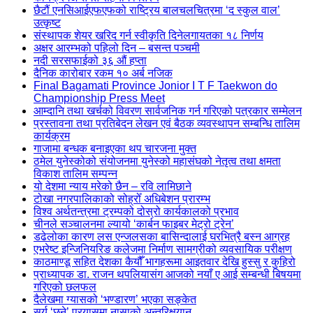
छैटौं एनसिआईएफएफको राष्ट्रिय बालचलचित्रमा ‘द स्कुल वाल’
उत्कृष्ट
संस्थापक शेयर खरिद गर्न स्वीकृति दिनेलगायतका १८ निर्णय
अक्षर आरम्भको पहिलो दिन – बसन्त पञ्चमी
नदी सरसफाईको ३६ औं हप्ता
दैनिक कारोबार रकम १० अर्ब नजिक
Final Bagamati Province Jonior I T F Taekwon do
Championship Press Meet
आम्दानि तथा खर्चको विवरण सार्वजनिक गर्न गरिएको पत्रकार सम्मेलन
प्रस्तावना तथा प्रतिबेदन लेखन एवं बैठक व्यवस्थापन सम्बन्धि तालिम
कार्यक्रम
गाजामा बन्धक बनाइएका थप चारजना मुक्त
ठमेल युनेस्कोको संयोजनमा युनेस्को महासंघको नेतृत्व तथा क्षमता
विकाश तालिम सम्पन्न
यो देशमा न्याय मरेको छैन – रवि लामिछाने
टोखा नगरपालिकाको सोह्रोँ अधिबेशन प्रारम्भ
विश्व अर्थतन्त्रमा ट्रम्पको दोस्रो कार्यकालको प्रभाव
चीनले सञ्चालनमा ल्यायो ‘कार्बन फाइबर मेट्रो ट्रेन’
डढेलोका कारण लस एन्जलसका बासिन्दालाई घरभित्रै बस्न आग्रह
एभरेष्ट इन्जिनियरिङ कलेजमा निर्माण सामग्रीको व्यवसायिक परीक्षण
काठमाण्डू सहित देशका कैयौँ भागहरूमा आइतवार देखि हुस्सु र कुहिरो
प्राध्यापक डा. राजन थपलियासंग आजको नयाँ ए आई सम्बन्धी बिषयमा
गरिएको छलफल
दैलेखमा ग्यासको ‘भण्डारण’ भएका सङ्केत
सूर्य ‘छुने’ प्रयासमा नासाको अन्तरिक्षयान