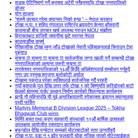
सडक पेटिनिमार्ण गर्ने क्रममा अटेरी गर्नेहरुमाथि टोखा नगरपालिको
डोजर
योग साधना
“शुरुमै उपचार गरेमा क्यान्सर निको हुन्छ ” – नेपाल सरकार
टोखा न.पा. र शहिद गंगालाल राष्ट्रिय हृदयरोग केन्द्र बाँसवारी
काठमाडौ बीच उपचार खर्च उपलब्ध गराउन MOU संझौता
हिरासतबाट हाजिरी जमानीमा छुटे स्वागत नेपाल
काठमाडौंमा कर्फ्यु
ऐतिहासीक टोखा घुम्न जाँउ टोखाको नेवारी पहिचाहनलाई चिनाउन टेवा
पु¥याउ
सुचना !!! सुचना !!! सुचना !!! सार्वजनीक जग्गा खाली गर्ने सम्बन्धी टोखा
नगरपालिकाको अत्यन्त जरुरी सुचना !!!
तारकेश्वर नगरपालिकाको १६औं हिउँदे अधिबेशनलाई सम्बोधन गर्नुहुदै
नगर उप प्रमुख श्रृजना बुर्लाकोटी अर्याल
टोखामा पक्राउ परेका व्यक्तिलाई सार्वजनिक गर्दै प्रहरी
नयाँ बसपार्क पुल देखि उत्तर तर्फ टोखा ९ को बिष्णुमति करिडोरको बाटो
छेउको क्षेत्रमा पार्क/ उध्धान निर्माण कार्यको शिलन्यास कार्यक्रम
झन्डै नौ महिनापछि यी दुई अन्तरिक्षयात्री स्पेसएक्स ड्र्यागन क्याप्सुलमा
पृथ्वी फर्किए
Martyrs Memorial B Division League 2025 – Tokha
Bhagwati Club wins
मिर्मिरे बचत तथा क्रृण सहकारी संस्थाको १९औं बार्षिक उत्सवको
उपलक्षमा आयोजीत रक्त्तदान कार्यक्रम
बफुन्डोल देखि पन्चेटार सम्मको मोटरबाटोको स्तर उन्नतीहुदै
टोखा न.पा. वडा नं १ झोर फुलबारी चोक नजिक भएको मोटरसाईकल