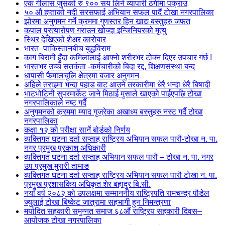
एक गीलास जुसको रु ९०० सय लिने व्यापारी ठगीमा पक्राउ
५० औ हप्ताको नदी सरसफाई अभियान सफल पार्दै टोखा नगरपालिका
झोरमा अनुगमन गर्ने क्रममा गुणस्तर हिन खाद्य बस्तुहरु जफत
कपाल प्रत्यारोपण गराउन खोज्दा इन्जिनियरको मृत्यु
स्थिर देखिएको शेअर कारोबार
भारत–पाकिस्तानबीच युद्धविराम
काग बिरामी हुँदा कमिलालाई आफ्नो शरीरभर टोक्न दिएर उपचार गर्छ !
भारतभर उच्च सतर्कता -कर्मचारीको बिदा रद्द, शिक्षणसंस्था बन्द
धापासी फैमालचुलि क्षेत्रमा बजार अनुगमन
अहिले तराइमा भन्दा पहाड बाट आउने तरकारीमा धेरै भन्दा धेरै बिषादी
भाटभोटिनी सुपरमार्केट जाने मिठाई मुसाले खाएको पाईएपछि टोखा
नगरपालिकाले नष्ट गर्दै
अनुगमनको क्रममा म्याद गुज्रेका अखाध्य बस्तुहरु नस्ट गर्दै टोखा
नगरपालिका
कक्षा १२ को परीक्षा सार्ने बोर्डको निर्णय
व्यक्तिगत घटना दर्ता सप्ताह राष्ट्रिय अभियान सफल पारौ-टोखा न. पा.
नगर प्रमुख प्रकाश अधिकारी
व्यक्तिगत घटना दर्ता सप्ताह अभियान सफल पारौ – टोखा न. पा. नगर
उप प्रमुख मुरारी तामाङ
व्यक्तिगत घटना दर्ता सप्ताह राष्ट्रिय अभियान सफल पारौ टोखा न. पा.
प्रमुख प्रशासकिय अधिकृत शेर बहादुर बि.सी.
नयाँ वर्ष २०८२ को उपलक्षमा सम्माननीय राष्ट्रिपति रामचन्द्र पौडेल
ज्युलाई टोखा बिष्केट जात्रामा सहभागी हुन निमन्त्रणा
मर्यादित सहकारी समुन्नत समाज ६८औं राष्ट्रिय सहकारी दिवस–
आयोजक टोखा नगरपालिका