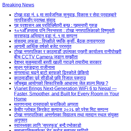
Skip
Breaking News
to
टोखा वडा नं. ६ मा सार्वजनिक सुनुवाइ, विकास र सेवा प्रवाहबारे
content
नागरिकसँग प्रत्यक्ष संवाद
(Press
गृह प्रशासन अब प्रविधिमैत्री बन्छ : गृहमन्त्री गुरुङ
Enter)
१०१औँ हप्तामा पनि निरन्तरता : टोखा नगरपालिकाको विष्णुमती
सरसफाइ अभियान वडा नं. १ मा सम्पन्न
संसद्‌मा लफडा : विपक्षीले फ्याँके कुर्सी, बैठक तनावग्रस्त
आगामी आर्थिक वर्षको बजेट प्रस्तुत
टोखा नगरपलिका र काठमाडौं उपत्यका प्रहरी कार्यालय रानीपोखरी
बीच CCTV Camera जडान सम्झौता
देशभर सुकुमवासी बस्ती खाली गराउने तयारीमा सरकार
सुधन गुरुङद्वारा राजीनामा
सगरमाथा चढ्ने बाटो बरफको ढिस्कोले छेकियो
काठमाडौंका पूर्व सीडीओ छवि रिजाल पक्राउ
जाँचबुझ आयोगको सिफारिसकै आधारमा जेल हाल्न मिल्छ ?
Vianet Brings Next-Generation WiFi 6 to Nepal —
Faster, Smoother, and Built for Every Room in Your
Home
मतगणनामा रास्वपाको फराकिलो अग्रता
केबीए ग्लोबल क्रिकेट क्ल्यास २०२६ को प्रेस मिट सम्पन्न
टोखा नगरपालिका अन्तर्गतका विद्यालय तथा मतदान स्थल संयुक्त
अनुगमन
स्वास्थ्यका लागि ‘सुपरफुड’ बन्दै एभोकाडो
समानुपातिकतर्फका डेढ करोड मतपत्र छापियो