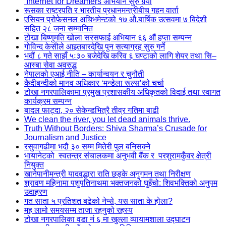
‘Internet for Dreamers’अभियान सुरु गर्‍यो
रूसका राष्ट्रपति र भारतीय प्रधानमन्त्रीबीच गहन वार्ता
एसियन प्रोफेसनल अचिभमेन्टको १७ औ.बार्षिक उत्सवमा ७ बिदेशी
सहित २८ जना सम्मानित
टोखा बिष्णुमति खोला सरसफाई अभियान ६६ औं हप्ता सम्पन्न
गोविन्द केसीले आइतबारदेखि पुन सत्याग्रह सुरु गर्ने
भदौं ८ गते साझँ ५ः३० बजेदेखि करिव ६ घण्टाको लागि शेयर तथा सि–
आस्बा सेवा अवरुद्ध
नेपालको एआई नीति – कार्यान्वयन र चुनौती
कैदीबन्दीको मानव अधिकार ‘मन्डेला रूल्स’को चर्चा
टोखा नगरपालिकामा प्रमुख प्रशासकीय अधिकृतको विदाई तथा स्वागत
कार्यक्रम सम्पन्न
बादल फाट्दा, २० सेकेन्डभित्रै तीव्र गतिमा बाढी
We clean the river, you let dead animals thrive.
Truth Without Borders: Shiva Sharma’s Crusade for
Journalism and Justice
रसुवागढीमा भदौ ३० सम्म मितेरी पुल बनिसक्ने
भायानेटको स्वतन्त्र संचालकमा अनुभवी बैंक र परशुरामकुँवर क्षेत्री
नियुक्त
खानेपानीमन्त्री यादवद्धारा राति छड्के अनुगमन तथा निरीक्षण
श्रावण महिनामा पशुपतिनाथमा भक्तजनको घुइँचो: शिवभक्तिको अनुपम
उदाहरण
गत साता ५ प्रतिशत बढेको नेप्से, यस साता के होला?
मह लामो समयसम्म ताजा रहनुको रहस्य
टोखा नगरपालिका वडा नं ६ मा खुल्ला व्यायामशाला उद्घाटन