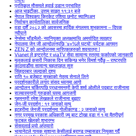
तयारी
प्रतिकूल मौसमले हवाई उडान प्रभावित
आज भाइटीका, उत्तम साइत ११:३९ बजे
नेपाल विश्वकप क्रिकेट एशिया छनोट च्याम्पिअन
निर्वाचन कार्यतालिका सार्वजनिक
वडा दशैँ २०८२ को अवसरमा हार्दिक मंगलमय शुभकामना – दिपक
न्यौपाने
नेप्सेमा भाँडभैलो- नवनियुक्त अध्यक्षमाथि अमर्यादित व्यवहार
नेपालमा जेन जी आन्दोलनपछि ‘४०%ले घट्यो’ पर्यटक आगमन
ZEN Z को आन्दोलनमा मारिएकाहरुको शवयात्रा !
Vianet ले इन्टरनेट र viaTV सेवा सामान्य स्तरमा फर्काएको जानकारी
मुलुकलाई कसरी निकास दिन सकिन्छ भनेर विमर्श गर्दैछु – राष्ट्रपति
काठमाडौंमा सामान्य चहलपहल सुरु
सिंहदरबार जल्दाको दृश्य
राति १० बजेबाट सुरक्षाको नेतृत्व सेनाले लिने
प्रदर्शनकारीले लगाए संसद् भवनमा आगो
आन्दोलन चर्किएपछि प्रधानमन्त्री केपी शर्मा ओलीले पदबाट ‍राजीनामा
सञ्चारमन्त्री गुरुङको घरमा आगजनी
गृहमन्त्री रमेश लेखकले राजीनामा बुझाए
जेन-जी प्रदर्शन : १९ जनाको मृत्यु
इटहरीमा जेनजी प्रदर्शनमा गोलीकाण्ड : २ जनाको मृत्यु
नगर प्रमुख प्रकाश अधिकारी ज्यु बाट टोखा वडा नं १ मा मैत्रीपूर्ण
फुटबल खेलको शुभारम्भ
संसद्लाई पर्‍यो अप्ठ्यारो
भायानेटले गायक सुशान्त केसीलाई ब्राण्ड एम्बासडर नियुक्त गर्दै