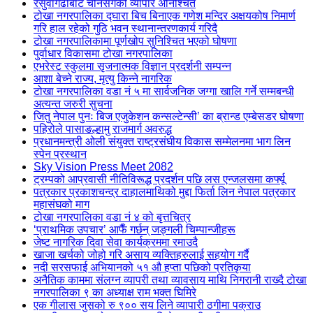
रसुवागढीबाट चीनसँगको व्यापार अनिश्चित
टोखा नगरपालिका द्घारा बिच बिनाएक गणेश मन्दिर अक्षयकोष निमार्ण
गरि हाल रहेको गुठि भवन स्थानान्तरणकार्य गरिदै
टोखा नगरपालिकामा पूर्णखोप सुनिश्चित भएको घोषणा
पुर्वाधार विकासमा टोखा नगरपालिका
एभरेस्ट स्कुलमा सृजनात्मक विज्ञान प्रदर्शनी सम्पन्न
आशा बेच्ने राज्य, मृत्यु किन्ने नागरिक
टोखा नगरपालिका वडा नं ५ मा सार्वजनिक जग्गा खालि गर्ने सम्मबन्धी
अत्यन्त जरुरी सुचना
जितु नेपाल पुनः बिज एजुकेशन कन्सल्टेन्सी’ का ब्रान्ड एम्बेसडर घोषणा
पहिरोले पासाङल्हामु राजमार्ग अवरुद्ध
प्रधानमन्त्री ओली संयुक्त राष्ट्रसंघीय विकास सम्मेलनमा भाग लिन
स्पेन प्रस्थान
Sky Vision Press Meet 2082
ट्रम्पको आप्रवासी नीतिविरूद्ध प्रदर्शन पछि लस एन्जलसमा कर्फ्यू
पत्रकार प्रकाशचन्द्र दाहालमाथिको मुद्दा फिर्ता लिन नेपाल पत्रकार
महासंघको माग
टोखा नगरपालिका वडा नं ४ को बृत्तचित्र
‘प्राथमिक उपचार’ आफैँ गर्छन् जङ्गली चिम्पान्जीहरू
जेष्ट नागरिक दिवा सेवा कार्यक्रममा रमाउदै
खाजा खर्चको जोहो गरि असाय व्यक्तिहरुलाई सहयोग गर्दै
नदी सरसफाई अभियानको ५१ औ हप्ता पछिको प्रतिकृया
अनैतिक काममा संलग्न व्यापरी तथा व्यावसाय माथि निगरानी राख्दै टोखा
नगरपालिका ९ का अध्याक्ष राम भक्त घिमिरे
एक गीलास जुसको रु ९०० सय लिने व्यापारी ठगीमा पक्राउ