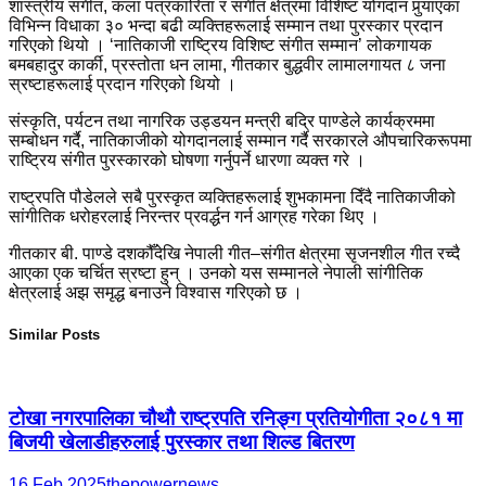
शास्त्रीय संगीत, कला पत्रकारिता र संगीत क्षेत्रमा विशिष्ट योगदान पुर्‍याएका
विभिन्न विधाका ३० भन्दा बढी व्यक्तिहरूलाई सम्मान तथा पुरस्कार प्रदान
गरिएको थियो । ‘नातिकाजी राष्ट्रिय विशिष्ट संगीत सम्मान’ लोकगायक
बमबहादुर कार्की, प्रस्तोता धन लामा, गीतकार बुद्धवीर लामालगायत ८ जना
स्रष्टाहरूलाई प्रदान गरिएको थियो ।
संस्कृति, पर्यटन तथा नागरिक उड्डयन मन्त्री बद्रि पाण्डेले कार्यक्रममा
सम्बोधन गर्दै, नातिकाजीको योगदानलाई सम्मान गर्दै सरकारले औपचारिकरूपमा
राष्ट्रिय संगीत पुरस्कारको घोषणा गर्नुपर्ने धारणा व्यक्त गरे ।
राष्ट्रपति पौडेलले सबै पुरस्कृत व्यक्तिहरूलाई शुभकामना दिँदै नातिकाजीको
सांगीतिक धरोहरलाई निरन्तर प्रवर्द्धन गर्न आग्रह गरेका थिए ।
गीतकार बी. पाण्डे दशकौँदेखि नेपाली गीत–संगीत क्षेत्रमा सृजनशील गीत रच्दै
आएका एक चर्चित स्रष्टा हुन् । उनको यस सम्मानले नेपाली सांगीतिक
क्षेत्रलाई अझ समृद्ध बनाउने विश्वास गरिएको छ ।
Similar Posts
टोखा नगरपालिका चौथौ राष्ट्रपति रनिङ्ग प्रतियोगीता २०८१ मा
बिजयी खेलाडीहरुलाई पुरस्कार तथा शिल्ड बितरण
16 Feb 2025
thepowernews