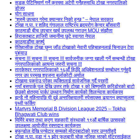
सडक पेटिनिमार्ण गर्ने क्रममा अटेरी गर्नेहरुमाथि टोखा नगरपालिको
डोजर
योग साधना
“शुरुमै उपचार गरेमा क्यान्सर निको हुन्छ ” – नेपाल सरकार
टोखा न.पा. र शहिद गंगालाल राष्ट्रिय हृदयरोग केन्द्र बाँसवारी
काठमाडौ बीच उपचार खर्च उपलब्ध गराउन MOU संझौता
हिरासतबाट हाजिरी जमानीमा छुटे स्वागत नेपाल
काठमाडौंमा कर्फ्यु
ऐतिहासीक टोखा घुम्न जाँउ टोखाको नेवारी पहिचाहनलाई चिनाउन टेवा
पु¥याउ
सुचना !!! सुचना !!! सुचना !!! सार्वजनीक जग्गा खाली गर्ने सम्बन्धी टोखा
नगरपालिकाको अत्यन्त जरुरी सुचना !!!
तारकेश्वर नगरपालिकाको १६औं हिउँदे अधिबेशनलाई सम्बोधन गर्नुहुदै
नगर उप प्रमुख श्रृजना बुर्लाकोटी अर्याल
टोखामा पक्राउ परेका व्यक्तिलाई सार्वजनिक गर्दै प्रहरी
नयाँ बसपार्क पुल देखि उत्तर तर्फ टोखा ९ को बिष्णुमति करिडोरको बाटो
छेउको क्षेत्रमा पार्क/ उध्धान निर्माण कार्यको शिलन्यास कार्यक्रम
झन्डै नौ महिनापछि यी दुई अन्तरिक्षयात्री स्पेसएक्स ड्र्यागन क्याप्सुलमा
पृथ्वी फर्किए
Martyrs Memorial B Division League 2025 – Tokha
Bhagwati Club wins
मिर्मिरे बचत तथा क्रृण सहकारी संस्थाको १९औं बार्षिक उत्सवको
उपलक्षमा आयोजीत रक्त्तदान कार्यक्रम
बफुन्डोल देखि पन्चेटार सम्मको मोटरबाटोको स्तर उन्नतीहुदै
टोखा न.पा. वडा नं १ झोर फुलबारी चोक नजिक भएको मोटरसाईकल