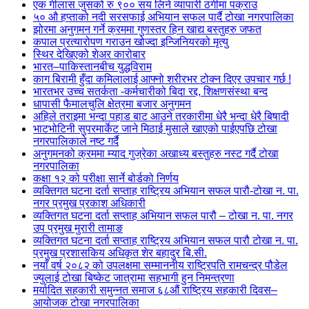
एक गीलास जुसको रु ९०० सय लिने व्यापारी ठगीमा पक्राउ
५० औ हप्ताको नदी सरसफाई अभियान सफल पार्दै टोखा नगरपालिका
झोरमा अनुगमन गर्ने क्रममा गुणस्तर हिन खाद्य बस्तुहरु जफत
कपाल प्रत्यारोपण गराउन खोज्दा इन्जिनियरको मृत्यु
स्थिर देखिएको शेअर कारोबार
भारत–पाकिस्तानबीच युद्धविराम
काग बिरामी हुँदा कमिलालाई आफ्नो शरीरभर टोक्न दिएर उपचार गर्छ !
भारतभर उच्च सतर्कता -कर्मचारीको बिदा रद्द, शिक्षणसंस्था बन्द
धापासी फैमालचुलि क्षेत्रमा बजार अनुगमन
अहिले तराइमा भन्दा पहाड बाट आउने तरकारीमा धेरै भन्दा धेरै बिषादी
भाटभोटिनी सुपरमार्केट जाने मिठाई मुसाले खाएको पाईएपछि टोखा
नगरपालिकाले नष्ट गर्दै
अनुगमनको क्रममा म्याद गुज्रेका अखाध्य बस्तुहरु नस्ट गर्दै टोखा
नगरपालिका
कक्षा १२ को परीक्षा सार्ने बोर्डको निर्णय
व्यक्तिगत घटना दर्ता सप्ताह राष्ट्रिय अभियान सफल पारौ-टोखा न. पा.
नगर प्रमुख प्रकाश अधिकारी
व्यक्तिगत घटना दर्ता सप्ताह अभियान सफल पारौ – टोखा न. पा. नगर
उप प्रमुख मुरारी तामाङ
व्यक्तिगत घटना दर्ता सप्ताह राष्ट्रिय अभियान सफल पारौ टोखा न. पा.
प्रमुख प्रशासकिय अधिकृत शेर बहादुर बि.सी.
नयाँ वर्ष २०८२ को उपलक्षमा सम्माननीय राष्ट्रिपति रामचन्द्र पौडेल
ज्युलाई टोखा बिष्केट जात्रामा सहभागी हुन निमन्त्रणा
मर्यादित सहकारी समुन्नत समाज ६८औं राष्ट्रिय सहकारी दिवस–
आयोजक टोखा नगरपालिका