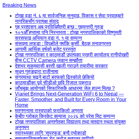
Skip
Breaking News
to
टोखा वडा नं. ६ मा सार्वजनिक सुनुवाइ, विकास र सेवा प्रवाहबारे
content
नागरिकसँग प्रत्यक्ष संवाद
(Press
गृह प्रशासन अब प्रविधिमैत्री बन्छ : गृहमन्त्री गुरुङ
Enter)
१०१औँ हप्तामा पनि निरन्तरता : टोखा नगरपालिकाको विष्णुमती
सरसफाइ अभियान वडा नं. १ मा सम्पन्न
संसद्‌मा लफडा : विपक्षीले फ्याँके कुर्सी, बैठक तनावग्रस्त
आगामी आर्थिक वर्षको बजेट प्रस्तुत
टोखा नगरपलिका र काठमाडौं उपत्यका प्रहरी कार्यालय रानीपोखरी
बीच CCTV Camera जडान सम्झौता
देशभर सुकुमवासी बस्ती खाली गराउने तयारीमा सरकार
सुधन गुरुङद्वारा राजीनामा
सगरमाथा चढ्ने बाटो बरफको ढिस्कोले छेकियो
काठमाडौंका पूर्व सीडीओ छवि रिजाल पक्राउ
जाँचबुझ आयोगको सिफारिसकै आधारमा जेल हाल्न मिल्छ ?
Vianet Brings Next-Generation WiFi 6 to Nepal —
Faster, Smoother, and Built for Every Room in Your
Home
मतगणनामा रास्वपाको फराकिलो अग्रता
केबीए ग्लोबल क्रिकेट क्ल्यास २०२६ को प्रेस मिट सम्पन्न
टोखा नगरपालिका अन्तर्गतका विद्यालय तथा मतदान स्थल संयुक्त
अनुगमन
स्वास्थ्यका लागि ‘सुपरफुड’ बन्दै एभोकाडो
समानुपातिकतर्फका डेढ करोड मतपत्र छापियो