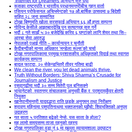
‘Internet for Dreamers’अभियान सुरु गर्‍यो
रूसका राष्ट्रपति र भारतीय प्रधानमन्त्रीबीच गहन वार्ता
एसियन प्रोफेसनल अचिभमेन्टको १७ औ.बार्षिक उत्सवमा ७ बिदेशी
सहित २८ जना सम्मानित
टोखा बिष्णुमति खोला सरसफाई अभियान ६६ औं हप्ता सम्पन्न
गोविन्द केसीले आइतबारदेखि पुन सत्याग्रह सुरु गर्ने
भदौं ८ गते साझँ ५ः३० बजेदेखि करिव ६ घण्टाको लागि शेयर तथा सि–
आस्बा सेवा अवरुद्ध
नेपालको एआई नीति – कार्यान्वयन र चुनौती
कैदीबन्दीको मानव अधिकार ‘मन्डेला रूल्स’को चर्चा
टोखा नगरपालिकामा प्रमुख प्रशासकीय अधिकृतको विदाई तथा स्वागत
कार्यक्रम सम्पन्न
बादल फाट्दा, २० सेकेन्डभित्रै तीव्र गतिमा बाढी
We clean the river, you let dead animals thrive.
Truth Without Borders: Shiva Sharma’s Crusade for
Journalism and Justice
रसुवागढीमा भदौ ३० सम्म मितेरी पुल बनिसक्ने
भायानेटको स्वतन्त्र संचालकमा अनुभवी बैंक र परशुरामकुँवर क्षेत्री
नियुक्त
खानेपानीमन्त्री यादवद्धारा राति छड्के अनुगमन तथा निरीक्षण
श्रावण महिनामा पशुपतिनाथमा भक्तजनको घुइँचो: शिवभक्तिको अनुपम
उदाहरण
गत साता ५ प्रतिशत बढेको नेप्से, यस साता के होला?
मह लामो समयसम्म ताजा रहनुको रहस्य
टोखा नगरपालिका वडा नं ६ मा खुल्ला व्यायामशाला उद्घाटन