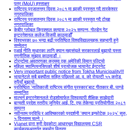
पत्र (MoU) हस्ताक्षर
राष्ट्रिय प्रजातन्त्र दिवस २०८१ मा झाकी प्रस्तुत गदै तारकेश्वर
नगरपालिका
राष्ट्रिय प्रजातन्त्र दिवस २०८१ मा झाकी प्रस्तुत गदै टोखा
नगरपालिका
केबीए ग्लोबल क्रिक्सल क्ल्यास २०२५ सम्पन्न, गोल्डेन गेट
इन्टरनेशनल कलेज विजयी काठमाडौँ
विश्वभरका ७० भन्दा बढी प्रतिष्ठित विश्वविद्यालयहरू सहभागी हुने
सम्मेलन
एआई नीति सुधारका लागि क्यान महासंघले सरकारलाई बुझायो यस्ता
रणनीतिक सुझाव काठमाडौं ।
टोरन्टोमा अवतरणका क्रममा एक अमेरिकी विमान पल्टियो
महिला च्याम्पियनसिपको शीर्ष प्रायोजक भायानेट ईन्टरनेट
Very important public notice from Tokha Municipality!!!
भायानेटले सबै बक्यौता सहित पछिल्लो आ. व. को रोयल्टी ५५ करोड
रुपैयाँ बुझायो
प्रतिष्ठित ‘नातिकाजी राष्ट्रिय संगीत पुरस्कार’बाट गीतकार बी. पाण्डे
सम्मानित
माल्भर्न इन्टरनेशनलले रोडशोमार्फत विश्वव्यापी शैक्षिक साझेदारी
बाग्मती प्रदेश स्तरीय जुनियेर आई. टि. एफ तेकेन्दा प्रतियोगीता २०८१
सम्पन्न
नवीनतम प्रविधि र आविष्कारको प्रदर्शनी ‘क्यान इन्फोटेक २०२५’ सुरु,
५ दिनसम्म चल्ने ।
Vianet द्वारा श्री देवकोटा आधारभूत विद्यालयमा CSR
कार्यक्रमअन्तर्गत सहयोग वितरण