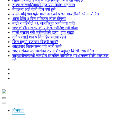
आइसक्रीमले हाम्रो मस्तिष्कलाई कसरी लोभ्याउँछ
टोखा नगरपालिकाले सुरु गर्‍यो बिषेश अनुगमन
नेपालमा अझै केही दिन वर्षा हुने
बाढी–पहिरोमा पूर्वतयारी नभएको प्रधानमन्त्रीको स्वीकारोक्ति
आज देखि ३ दिन राष्ट्रिय शोक घोषणा
बाढी र पहिरोले १६ जलविद्युत् आयोजना क्षति
सप्तकोशीमा खतराको संकेत- खोलिए सबै ढोका
गोली प्रहार गरी श्रीमतीको हत्या, बुवा घाइते
दुर्गा प्रसाईं थप ५ दिन हिरासतमा रहने
किन बढ्यो बजारमा बिक्री चाप?
आइतवार बिहानसम्म वर्षा जारी रहने
राष्ट्र सेवक कर्मचारीको रुपमा शेर बहादुर बि.सी. सम्मानित
सहकारीसम्बन्धी संसदीय छानबिन समितिले प्रधानमन्त्रीसँग छलफल
गर्दै
होमपेज