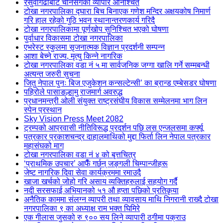
रसुवागढीबाट चीनसँगको व्यापार अनिश्चित
टोखा नगरपालिका द्घारा बिच बिनाएक गणेश मन्दिर अक्षयकोष निमार्ण
गरि हाल रहेको गुठि भवन स्थानान्तरणकार्य गरिदै
टोखा नगरपालिकामा पूर्णखोप सुनिश्चित भएको घोषणा
पुर्वाधार विकासमा टोखा नगरपालिका
एभरेस्ट स्कुलमा सृजनात्मक विज्ञान प्रदर्शनी सम्पन्न
आशा बेच्ने राज्य, मृत्यु किन्ने नागरिक
टोखा नगरपालिका वडा नं ५ मा सार्वजनिक जग्गा खालि गर्ने सम्मबन्धी
अत्यन्त जरुरी सुचना
जितु नेपाल पुनः बिज एजुकेशन कन्सल्टेन्सी’ का ब्रान्ड एम्बेसडर घोषणा
पहिरोले पासाङल्हामु राजमार्ग अवरुद्ध
प्रधानमन्त्री ओली संयुक्त राष्ट्रसंघीय विकास सम्मेलनमा भाग लिन
स्पेन प्रस्थान
Sky Vision Press Meet 2082
ट्रम्पको आप्रवासी नीतिविरूद्ध प्रदर्शन पछि लस एन्जलसमा कर्फ्यू
पत्रकार प्रकाशचन्द्र दाहालमाथिको मुद्दा फिर्ता लिन नेपाल पत्रकार
महासंघको माग
टोखा नगरपालिका वडा नं ४ को बृत्तचित्र
‘प्राथमिक उपचार’ आफैँ गर्छन् जङ्गली चिम्पान्जीहरू
जेष्ट नागरिक दिवा सेवा कार्यक्रममा रमाउदै
खाजा खर्चको जोहो गरि असाय व्यक्तिहरुलाई सहयोग गर्दै
नदी सरसफाई अभियानको ५१ औ हप्ता पछिको प्रतिकृया
अनैतिक काममा संलग्न व्यापरी तथा व्यावसाय माथि निगरानी राख्दै टोखा
नगरपालिका ९ का अध्याक्ष राम भक्त घिमिरे
एक गीलास जुसको रु ९०० सय लिने व्यापारी ठगीमा पक्राउ