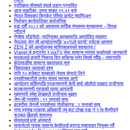
तयारी
प्रतिकूल मौसमले हवाई उडान प्रभावित
आज भाइटीका, उत्तम साइत ११:३९ बजे
नेपाल विश्वकप क्रिकेट एशिया छनोट च्याम्पिअन
निर्वाचन कार्यतालिका सार्वजनिक
वडा दशैँ २०८२ को अवसरमा हार्दिक मंगलमय शुभकामना – दिपक
न्यौपाने
नेप्सेमा भाँडभैलो- नवनियुक्त अध्यक्षमाथि अमर्यादित व्यवहार
नेपालमा जेन जी आन्दोलनपछि ‘४०%ले घट्यो’ पर्यटक आगमन
ZEN Z को आन्दोलनमा मारिएकाहरुको शवयात्रा !
Vianet ले इन्टरनेट र viaTV सेवा सामान्य स्तरमा फर्काएको जानकारी
मुलुकलाई कसरी निकास दिन सकिन्छ भनेर विमर्श गर्दैछु – राष्ट्रपति
काठमाडौंमा सामान्य चहलपहल सुरु
सिंहदरबार जल्दाको दृश्य
राति १० बजेबाट सुरक्षाको नेतृत्व सेनाले लिने
प्रदर्शनकारीले लगाए संसद् भवनमा आगो
आन्दोलन चर्किएपछि प्रधानमन्त्री केपी शर्मा ओलीले पदबाट ‍राजीनामा
सञ्चारमन्त्री गुरुङको घरमा आगजनी
गृहमन्त्री रमेश लेखकले राजीनामा बुझाए
जेन-जी प्रदर्शन : १९ जनाको मृत्यु
इटहरीमा जेनजी प्रदर्शनमा गोलीकाण्ड : २ जनाको मृत्यु
नगर प्रमुख प्रकाश अधिकारी ज्यु बाट टोखा वडा नं १ मा मैत्रीपूर्ण
फुटबल खेलको शुभारम्भ
संसद्लाई पर्‍यो अप्ठ्यारो
भायानेटले गायक सुशान्त केसीलाई ब्राण्ड एम्बासडर नियुक्त गर्दै