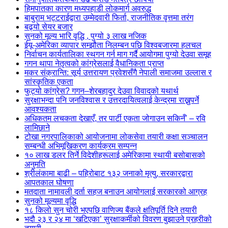
हिमपातका कारण मध्यपहाडी लोकमार्ग अवरुद्ध
बाबुराम भट्टराईद्वारा उम्मेदवारी फिर्ता, राजनीतिक वृत्तमा तरंग
बढ्यो सेयर बजार
सुनको मूल्य भारि वृद्धि , पुग्यो ३ लाख नजिक
ईयू-अमेरिका व्यापार सम्झौता निलम्बन पछि विश्वबजारमा हलचल
निर्वाचन कार्यतालिका स्थगन गर्न माग गर्दै आयोगमा पुग्यो देउवा समूह
गगन थापा नेतृत्वको कांग्रेसलाई वैधानिकता प्राप्त
मकर संक्रान्ति: सूर्य उत्तरायण प्रवेशसँगै नेपाली समाजमा उल्लास र
सांस्कृतिक एकता
फुट्यो कांग्रेस? गगन–शेरबहादुर देउवा विवादको यथार्थ
सुरक्षाभन्दा पनि जनविश्वास र उत्तरदायित्वलाई केन्द्रमा राख्नुपर्ने
आवश्यकता
अधिकतम लचकता देखाएँ, तर पार्टी एकता जोगाउन सकिनँ’ – रवि
लामिछाने
टोखा नगरपालिकाको आयोजनामा लोकसेवा तयारी कक्षा सञ्चालन
सम्बन्धी अभिमूखिकरण कार्यक्रम सम्पन्न
१० लाख डलर तिर्ने विदेशीहरूलाई अमेरिकामा स्थायी बसोबासको
अनुमति
श्रीलंकामा बाढी – पहिरोबाट १३२ जनाको मृत्यु, सरकारद्वारा
आपतकाल घोषणा
मतदाता नामावली दर्ता सहज बनाउन आयोगलाई सरकारको आग्रह
सुनको मूल्यमा वृद्धि
१८ किलो सुन चोरी भएपछि वाणिज्य बैंकले क्षतिपूर्ति दिने तयारी
भदौ २३ र २४ मा ‘खटिएका’ सुरक्षाकर्मीको विवरण बुझाउने प्रहरीको