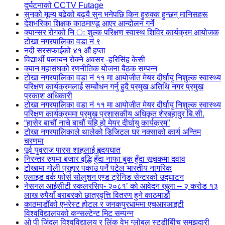
दुर्घटनाको CCTV Futage
सुनको मूल्य बढेको बढ्यै सुन भनेपछि किन हुरुक्क हुन्छन् मानिसहरू
देशभरिका शिक्षक काठमाण्डू आएर आन्दोलन गर्ने
क्यान्सर रोगको नि ः शुल्क परिक्षण स्वास्थ शिविर कार्यक्रम आयोजक
टोखा नगरपालिका वडा नं ९
नदी सरसफाईको ४१ औं हप्ता
विद्यार्थी पलायन रोक्ने अवसर -हरिसिंह केसी
क्यान महासंघको रणनीतिक योजना बैठक सम्पन्न
टोखा नगरपालिका वडा नं ११ मा आयोजीत मेयर दीर्घायु निशुल्क स्वास्थ्य
परिक्षण कार्यक्रमलाई सम्बोेधन गर्नु हुदै प्रमुख अतिथि नगर प्रमुख
प्रकाश अधिकारी
टोखा नगरपालिका वडा नं ११ मा आयोजीत मेयर दीर्घायु निशुल्क स्वास्थ्य
परिक्षण कार्यक्रममा प्रमुख प्रशासकीय अधिकृत शेरबहादुर बि.सी.
“हासेर बाचौं नाचे बाचौं यहि हो मेयर दीर्घायु कार्यक्रम”
टोखा नगरपालिकाले थालेको डिजिटल घर नक्साको कार्य अन्तिम
चरणमा
पूर्व युवराज पारस शाहलाई हृदयघात
निरन्तर रुपमा बजार वृद्धि हुँदा नाफा बुक हुँदा सूचकमा दवाव
टोखामा गोली प्रहार पकाउ पर्ने पटेल भारतीय नागरिक
एलाइड वर्क फोर्स सोलुशन एण्ड ट्रेनिङ सेन्टरको उद्घाटन
नेसनल आईसीटी स्कलरसिप- २०८१’ को आवेदन खुला – २ करोड १३
लाख रुपैयाँ बराबरको छात्रवृत्ति वितरण हुने काठमाडौं
काठमाडौंको एभरेस्ट होटल र जनकपुरधाममा एचआरआइटी
विश्वविद्यालयको कन्सल्टेन्ट मिट सम्पन्न
ओ पी जिंदल विश्वविद्यालय र लिंक वेभ ग्लोबल स्टडीबीिच समझदारी