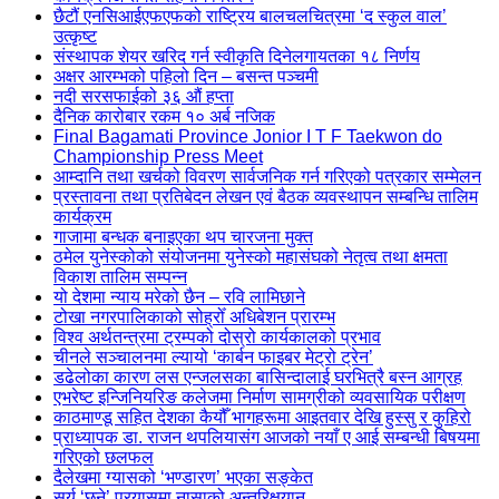
छैटौं एनसिआईएफएफको राष्ट्रिय बालचलचित्रमा ‘द स्कुल वाल’
उत्कृष्ट
संस्थापक शेयर खरिद गर्न स्वीकृति दिनेलगायतका १८ निर्णय
अक्षर आरम्भको पहिलो दिन – बसन्त पञ्चमी
नदी सरसफाईको ३६ औं हप्ता
दैनिक कारोबार रकम १० अर्ब नजिक
Final Bagamati Province Jonior I T F Taekwon do
Championship Press Meet
आम्दानि तथा खर्चको विवरण सार्वजनिक गर्न गरिएको पत्रकार सम्मेलन
प्रस्तावना तथा प्रतिबेदन लेखन एवं बैठक व्यवस्थापन सम्बन्धि तालिम
कार्यक्रम
गाजामा बन्धक बनाइएका थप चारजना मुक्त
ठमेल युनेस्कोको संयोजनमा युनेस्को महासंघको नेतृत्व तथा क्षमता
विकाश तालिम सम्पन्न
यो देशमा न्याय मरेको छैन – रवि लामिछाने
टोखा नगरपालिकाको सोह्रोँ अधिबेशन प्रारम्भ
विश्व अर्थतन्त्रमा ट्रम्पको दोस्रो कार्यकालको प्रभाव
चीनले सञ्चालनमा ल्यायो ‘कार्बन फाइबर मेट्रो ट्रेन’
डढेलोका कारण लस एन्जलसका बासिन्दालाई घरभित्रै बस्न आग्रह
एभरेष्ट इन्जिनियरिङ कलेजमा निर्माण सामग्रीको व्यवसायिक परीक्षण
काठमाण्डू सहित देशका कैयौँ भागहरूमा आइतवार देखि हुस्सु र कुहिरो
प्राध्यापक डा. राजन थपलियासंग आजको नयाँ ए आई सम्बन्धी बिषयमा
गरिएको छलफल
दैलेखमा ग्यासको ‘भण्डारण’ भएका सङ्केत
सूर्य ‘छुने’ प्रयासमा नासाको अन्तरिक्षयान