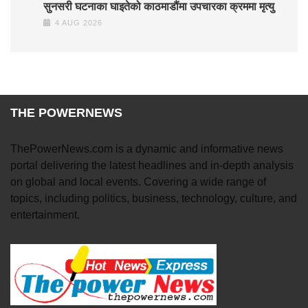
सुनसरी घटनाका घाइतेको काठमाडौंमा उपचारका क्रममा मृत्यु
4 AUG 2026
THE POWERNEWS
ThePowerNews.com is a dynamic and informative news
portal delivering the latest headlines and in-depth analysis
on global and local events. Covering a wide range of
topics, including politics, business, technology, culture, and
entertainment.