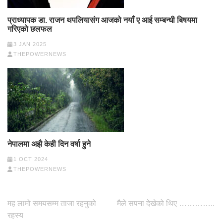
प्राध्यापक डा. राजन थपलियासंग आजको नयाँ ए आई सम्बन्धी बिषयमा
गरिएको छलफल
3 JAN 2025
THEPOWERNEWS
नेपालमा अझै केही दिन वर्षा हुने
1 OCT 2024
THEPOWERNEWS
Post
मह लामो समयसम्म ताजा रहनुको
मैले सपना देखेको थिए …………..
navigation
रहस्य