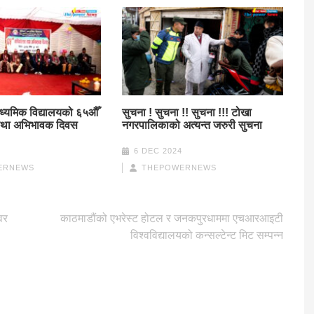
माध्यमिक विद्यालयको ६५औँ
सुचना ! सुचना !! सुचना !!! टोखा
 तथा अभिभावक दिवस
नगरपालिकाको अत्यन्त जरुरी सुचना
6 DEC 2024
ERNEWS
THEPOWERNEWS
वर
काठमाडौंको एभरेस्ट होटल र जनकपुरधाममा एचआरआइटी
विश्वविद्यालयको कन्सल्टेन्ट मिट सम्पन्न