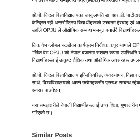
गर्ने उद्देश्यसहित समझदारी पत्र (MoU) मा हस्ताक्षर भएको छ।
ओ.पी. जिंदल विश्वविद्यालयका उपकुलपति डा. आर.डी. पाटीदारले 
केन्द्रित रही अन्तर्राष्ट्रिय विद्यार्थीहरूको उच्चतम हेरचाह एवं 
उहाँले OPJU ले औद्योगिक सम्बन्ध मजबुत बनाउँदै विद्यार्थीहरूल
लिंक वेभ ग्लोबल स्टडीका कार्यक्रम निर्देशक कपुर थापाले OPJU ल
“लिंक वेभ OPJU को नेपाल बजारमा सशक्त रूपमा उपस्थिति बना
विद्यार्थीहरूलाई उत्कृष्ट शैक्षिक तथा औद्योगिक अवसरहरू उपल
ओ.पी. जिंदल विश्वविद्यालय इन्जिनियरिङ, व्यवस्थापन, विज्ञा
साथै, विश्वविद्यालयको आफ्नै उद्योगहरूसँग प्रत्यक्ष सम्बन्ध र
अवसर पाउनेछन्।
यस समझदारीले नेपाली विद्यार्थीहरूलाई उच्च शिक्षा, गुणस्तरीय
गरिएको छ।
Similar Posts