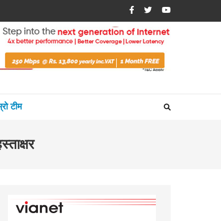
म्रो टीम
्ताक्षर