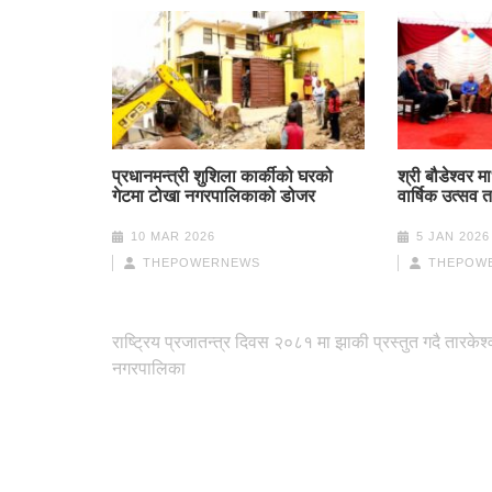
प्रधानमन्त्री शुशिला कार्कीको घरको
श्री बौडेश्वर 
गेटमा टोखा नगरपालिकाको डोजर
वार्षिक उत्सव
10 MAR 2026
5 JAN 2026
THEPOWERNEWS
THEPOW
Post
राष्ट्रिय प्रजातन्त्र दिवस २०८१ मा झाकी प्रस्तुत गदै तारकेश्
navigation
नगरपालिका