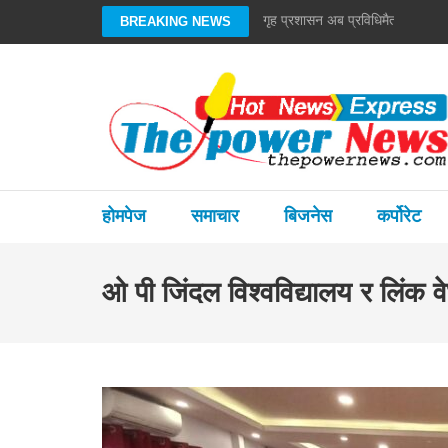
Skip
गृह प्रशासन अब प्रविधिमैत्री बन्छ : गृ
BREAKING NEWS
to
content
(Press
Enter)
होमपेज
समाचार
बिजनेस
कर्पोरेट
ओ पी जिंदल विश्वविद्यालय र लिंक 