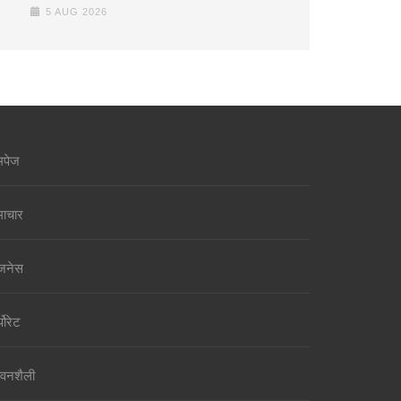
5 AUG 2026
मपेज
ाचार
जनेस
पोरेट
वनशैली