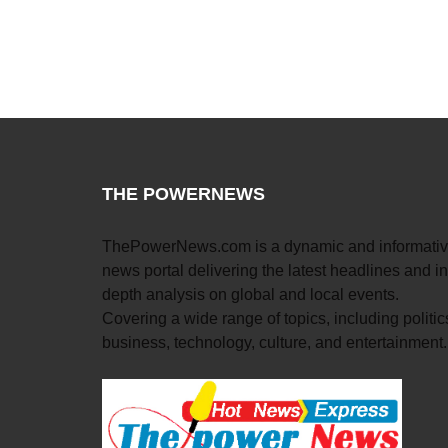
THE POWERNEWS
ThePowerNews.com is a dynamic and informati
news portal delivering the latest headlines and in
depth analysis on global and local events.
Covering a wide range of topics, including politic
business, technology, culture, and entertainment.