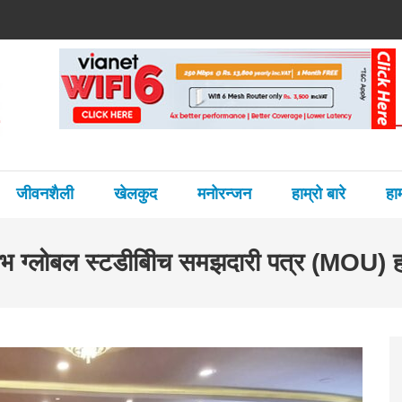
हमन्त्री गुरुङ
जीवनशैली
खेलकुद
मनोरन्जन
हाम्रो बारे
हा
वेभ ग्लोबल स्टडीबीिच समझदारी पत्र (MOU) हस