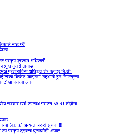
ाले नष्ट गर्दै
ालिका
 नगर प्रमुख प्रकाश अधिकारी
प्रमुख मुरारी तामाङ
प्रमुख प्रशासकिय अधिकृत शेर बहादुर बि.सी.
लाई टोखा बिष्केट जात्रामा सहभागी हुन निमन्त्रणा
जक टोखा नगरपालिका
ाडौ बीच उपचार खर्च उपलब्ध गराउन MOU संझौता
ु¥याउ
ा नगरपालिकाको अत्यन्त जरुरी सुचना !!!
उप प्रमुख श्रृजना बुर्लाकोटी अर्याल