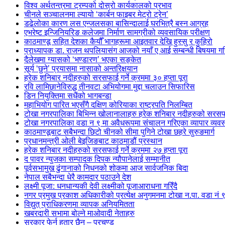
विश्व अर्थतन्त्रमा ट्रम्पको दोस्रो कार्यकालको प्रभाव
चीनले सञ्चालनमा ल्यायो ‘कार्बन फाइबर मेट्रो ट्रेन’
डढेलोका कारण लस एन्जलसका बासिन्दालाई घरभित्रै बस्न आग्रह
एभरेष्ट इन्जिनियरिङ कलेजमा निर्माण सामग्रीको व्यवसायिक परीक्षण
काठमाण्डू सहित देशका कैयौँ भागहरूमा आइतवार देखि हुस्सु र कुहिरो
प्राध्यापक डा. राजन थपलियासंग आजको नयाँ ए आई सम्बन्धी बिषयमा
दैलेखमा ग्यासको ‘भण्डारण’ भएका सङ्केत
सूर्य ‘छुने’ प्रयासमा नासाको अन्तरिक्षयान
हरेक शनिबार नदीहरुको सरसफाई गर्ने क्रममा ३० हप्ता पूरा
रवि लामिछानेविरुद्ध तीनवटा अभियोगमा मुद्दा चलाउन सिफारिस
डिन नियुक्तिमा सधैंको भागबन्डा
महाभियोग पारित भएसँगै दक्षिण कोरियाका राष्ट्रपति निलम्बित
टोखा नगरपालिका बिभिन्न खोलानालाहरु हरेक शनिबार नदीहरुको सरसफाई ग
टोखा नगरपालिका वडा न ९ मा अवैधरूपमा संचालन गरिएका व्यापार व्यव
काठमाण्डूबाट सबैभन्दा छिटो चीनको सीमा पुगिने टोखा छहरे सुरुङमार्ग
प्रधानमन्त्री ओली बेइजिङबाट काठमाडौं प्रस्थान
हरेक शनिबार नदीहरुको सरसफाई गर्ने क्रममा २७ हप्ता पूरा
द पावर न्युजका सम्पादक दिपक न्यौपानेलाई सम्मानीत
पूर्वसभामुख ढुंगानाको निधनको शोकमा आज सार्वजनिक बिदा
नेपाल सबैभन्दा धेरै कामदार पठाउने देश
लक्ष्मी पूजा: धनधान्यकी देवी लक्ष्मीको पूजाआराधना गरिँदै
नगर प्रमुख प्रकाश अधिकारीको प्रत्येक्ष अनुगमनमा टोखा न.पा. वडा नं
विद्युत् प्राधिकरणमा व्यापक अनियमितता
खबरदारी सभामा बोल्ने माओवादी नेताहरु
सरकार फेर्न हतार छैन – प्रचण्ड