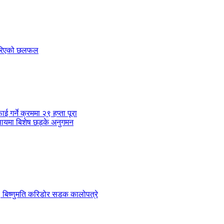
 गरिएको छलफल
र्ने क्रममा २९ हप्ता पूरा
सायमा बिशेष छड्के अनुगमन
 ९ बिष्णुमति करिडोर सडक कालोपत्रे