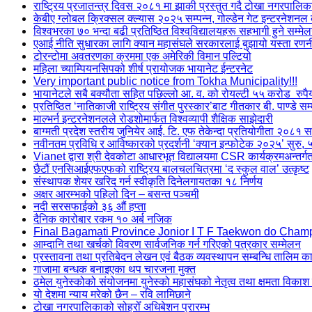
राष्ट्रिय प्रजातन्त्र दिवस २०८१ मा झाकी प्रस्तुत गदै टोखा नगरपालिक
केबीए ग्लोबल क्रिक्सल क्ल्यास २०२५ सम्पन्न, गोल्डेन गेट इन्टरनेशन
विश्वभरका ७० भन्दा बढी प्रतिष्ठित विश्वविद्यालयहरू सहभागी हुने सम्मे
एआई नीति सुधारका लागि क्यान महासंघले सरकारलाई बुझायो यस्ता रण
टोरन्टोमा अवतरणका क्रममा एक अमेरिकी विमान पल्टियो
महिला च्याम्पियनसिपको शीर्ष प्रायोजक भायानेट ईन्टरनेट
Very important public notice from Tokha Municipality!!!
भायानेटले सबै बक्यौता सहित पछिल्लो आ. व. को रोयल्टी ५५ करोड रुपै
प्रतिष्ठित ‘नातिकाजी राष्ट्रिय संगीत पुरस्कार’बाट गीतकार बी. पाण्डे सम
माल्भर्न इन्टरनेशनलले रोडशोमार्फत विश्वव्यापी शैक्षिक साझेदारी
बाग्मती प्रदेश स्तरीय जुनियेर आई. टि. एफ तेकेन्दा प्रतियोगीता २०८१ सम
नवीनतम प्रविधि र आविष्कारको प्रदर्शनी ‘क्यान इन्फोटेक २०२५’ सुरु, 
Vianet द्वारा श्री देवकोटा आधारभूत विद्यालयमा CSR कार्यक्रमअन्तर
छैटौं एनसिआईएफएफको राष्ट्रिय बालचलचित्रमा ‘द स्कुल वाल’ उत्कृष्ट
संस्थापक शेयर खरिद गर्न स्वीकृति दिनेलगायतका १८ निर्णय
अक्षर आरम्भको पहिलो दिन – बसन्त पञ्चमी
नदी सरसफाईको ३६ औं हप्ता
दैनिक कारोबार रकम १० अर्ब नजिक
Final Bagamati Province Jonior I T F Taekwon do Cham
आम्दानि तथा खर्चको विवरण सार्वजनिक गर्न गरिएको पत्रकार सम्मेलन
प्रस्तावना तथा प्रतिबेदन लेखन एवं बैठक व्यवस्थापन सम्बन्धि तालिम का
गाजामा बन्धक बनाइएका थप चारजना मुक्त
ठमेल युनेस्कोको संयोजनमा युनेस्को महासंघको नेतृत्व तथा क्षमता विकाश
यो देशमा न्याय मरेको छैन – रवि लामिछाने
टोखा नगरपालिकाको सोह्रोँ अधिबेशन प्रारम्भ