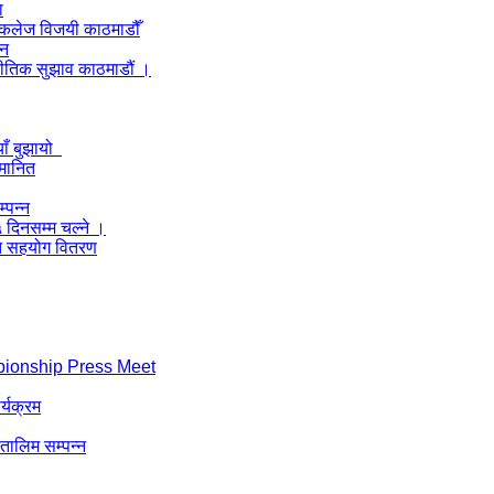
ा
ल कलेज विजयी काठमाडौँ
लन
नीतिक सुझाव काठमाडौं ।
याँ बुझायो
्मानित
्पन्न
५ दिनसम्म चल्ने ।
्गत सहयोग वितरण
pionship Press Meet
र्यक्रम
 तालिम सम्पन्न