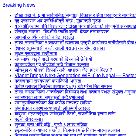
Skip
Breaking News
to
टोखा वडा नं. ६ मा सार्वजनिक सुनुवाइ, विकास र सेवा प्रवाहबारे नागरिकसँ
content
गृह प्रशासन अब प्रविधिमैत्री बन्छ : गृहमन्त्री गुरुङ
(Press
१०१औँ हप्तामा पनि निरन्तरता : टोखा नगरपालिकाको विष्णुमती सरसफाइ 
Enter)
संसद्‌मा लफडा : विपक्षीले फ्याँके कुर्सी, बैठक तनावग्रस्त
आगामी आर्थिक वर्षको बजेट प्रस्तुत
टोखा नगरपलिका र काठमाडौं उपत्यका प्रहरी कार्यालय रानीपोखरी 
देशभर सुकुमवासी बस्ती खाली गराउने तयारीमा सरकार
सुधन गुरुङद्वारा राजीनामा
सगरमाथा चढ्ने बाटो बरफको ढिस्कोले छेकियो
काठमाडौंका पूर्व सीडीओ छवि रिजाल पक्राउ
जाँचबुझ आयोगको सिफारिसकै आधारमा जेल हाल्न मिल्छ ?
Vianet Brings Next-Generation WiFi 6 to Nepal — Faster
मतगणनामा रास्वपाको फराकिलो अग्रता
केबीए ग्लोबल क्रिकेट क्ल्यास २०२६ को प्रेस मिट सम्पन्न
टोखा नगरपालिका अन्तर्गतका विद्यालय तथा मतदान स्थल संयुक्त अनुगम
स्वास्थ्यका लागि ‘सुपरफुड’ बन्दै एभोकाडो
समानुपातिकतर्फका डेढ करोड मतपत्र छापियो
हिमपातका कारण मध्यपहाडी लोकमार्ग अवरुद्ध
बाबुराम भट्टराईद्वारा उम्मेदवारी फिर्ता, राजनीतिक वृत्तमा तरंग
बढ्यो सेयर बजार
सुनको मूल्य भारि वृद्धि , पुग्यो ३ लाख नजिक
ईयू-अमेरिका व्यापार सम्झौता निलम्बन पछि विश्वबजारमा हलचल
निर्वाचन कार्यतालिका स्थगन गर्न माग गर्दै आयोगमा पुग्यो देउवा समूह