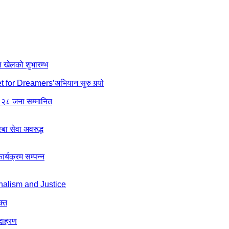
ल खेलको शुभारम्भ
net for Dreamers’अभियान सुरु गर्‍यो
 २८ जना सम्मानित
ा सेवा अवरुद्ध
्यक्रम सम्पन्न
nalism and Justice
क्त
उदाहरण