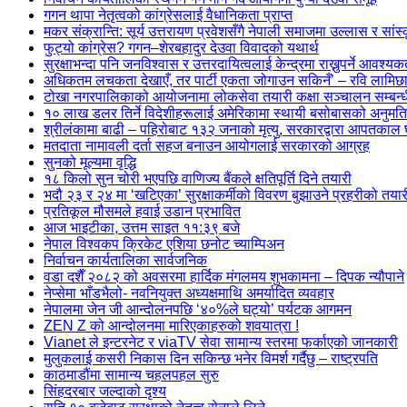
गगन थापा नेतृत्वको कांग्रेसलाई वैधानिकता प्राप्त
मकर संक्रान्ति: सूर्य उत्तरायण प्रवेशसँगै नेपाली समाजमा उल्लास र सां
फुट्यो कांग्रेस? गगन–शेरबहादुर देउवा विवादको यथार्थ
सुरक्षाभन्दा पनि जनविश्वास र उत्तरदायित्वलाई केन्द्रमा राख्नुपर्ने आवश्यक
अधिकतम लचकता देखाएँ, तर पार्टी एकता जोगाउन सकिनँ’ – रवि लामिछा
टोखा नगरपालिकाको आयोजनामा लोकसेवा तयारी कक्षा सञ्चालन सम्बन्धी
१० लाख डलर तिर्ने विदेशीहरूलाई अमेरिकामा स्थायी बसोबासको अनुमति
श्रीलंकामा बाढी – पहिरोबाट १३२ जनाको मृत्यु, सरकारद्वारा आपतकाल
मतदाता नामावली दर्ता सहज बनाउन आयोगलाई सरकारको आग्रह
सुनको मूल्यमा वृद्धि
१८ किलो सुन चोरी भएपछि वाणिज्य बैंकले क्षतिपूर्ति दिने तयारी
भदौ २३ र २४ मा ‘खटिएका’ सुरक्षाकर्मीको विवरण बुझाउने प्रहरीको तयार
प्रतिकूल मौसमले हवाई उडान प्रभावित
आज भाइटीका, उत्तम साइत ११:३९ बजे
नेपाल विश्वकप क्रिकेट एशिया छनोट च्याम्पिअन
निर्वाचन कार्यतालिका सार्वजनिक
वडा दशैँ २०८२ को अवसरमा हार्दिक मंगलमय शुभकामना – दिपक न्यौपाने
नेप्सेमा भाँडभैलो- नवनियुक्त अध्यक्षमाथि अमर्यादित व्यवहार
नेपालमा जेन जी आन्दोलनपछि ‘४०%ले घट्यो’ पर्यटक आगमन
ZEN Z को आन्दोलनमा मारिएकाहरुको शवयात्रा !
Vianet ले इन्टरनेट र viaTV सेवा सामान्य स्तरमा फर्काएको जानकारी
मुलुकलाई कसरी निकास दिन सकिन्छ भनेर विमर्श गर्दैछु – राष्ट्रपति
काठमाडौंमा सामान्य चहलपहल सुरु
सिंहदरबार जल्दाको दृश्य