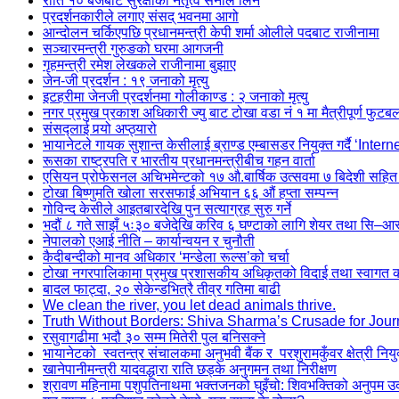
राति १० बजेबाट सुरक्षाको नेतृत्व सेनाले लिने
प्रदर्शनकारीले लगाए संसद् भवनमा आगो
आन्दोलन चर्किएपछि प्रधानमन्त्री केपी शर्मा ओलीले पदबाट ‍राजीनामा
सञ्चारमन्त्री गुरुङको घरमा आगजनी
गृहमन्त्री रमेश लेखकले राजीनामा बुझाए
जेन-जी प्रदर्शन : १९ जनाको मृत्यु
इटहरीमा जेनजी प्रदर्शनमा गोलीकाण्ड : २ जनाको मृत्यु
नगर प्रमुख प्रकाश अधिकारी ज्यु बाट टोखा वडा नं १ मा मैत्रीपूर्ण फुटब
संसद्लाई पर्‍यो अप्ठ्यारो
भायानेटले गायक सुशान्त केसीलाई ब्राण्ड एम्बासडर नियुक्त गर्दै ‘Inter
रूसका राष्ट्रपति र भारतीय प्रधानमन्त्रीबीच गहन वार्ता
एसियन प्रोफेसनल अचिभमेन्टको १७ औ.बार्षिक उत्सवमा ७ बिदेशी सहित
टोखा बिष्णुमति खोला सरसफाई अभियान ६६ औं हप्ता सम्पन्न
गोविन्द केसीले आइतबारदेखि पुन सत्याग्रह सुरु गर्ने
भदौं ८ गते साझँ ५ः३० बजेदेखि करिव ६ घण्टाको लागि शेयर तथा सि–आस्ब
नेपालको एआई नीति – कार्यान्वयन र चुनौती
कैदीबन्दीको मानव अधिकार ‘मन्डेला रूल्स’को चर्चा
टोखा नगरपालिकामा प्रमुख प्रशासकीय अधिकृतको विदाई तथा स्वागत कार
बादल फाट्दा, २० सेकेन्डभित्रै तीव्र गतिमा बाढी
We clean the river, you let dead animals thrive.
Truth Without Borders: Shiva Sharma’s Crusade for Jour
रसुवागढीमा भदौ ३० सम्म मितेरी पुल बनिसक्ने
भायानेटको स्वतन्त्र संचालकमा अनुभवी बैंक र परशुरामकुँवर क्षेत्री नियु
खानेपानीमन्त्री यादवद्धारा राति छड्के अनुगमन तथा निरीक्षण
श्रावण महिनामा पशुपतिनाथमा भक्तजनको घुइँचो: शिवभक्तिको अनुपम 