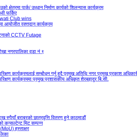
ो क्षेत्रमा पार्क/ उध्धान निर्माण कार्यको शिलन्यास कार्यक्रम
थ्वी फर्किए
wati Club wins
मा आयोजीत रक्त्तदान कार्यक्रम
र्घटनाको CCTV Futage
 टोखा नगरपालिका वडा नं ९
रिक्षण कार्यक्रमलाई सम्बोेधन गर्नु हुदै प्रमुख अतिथि नगर प्रमुख प्रकाश अधिकार
परिक्षण कार्यक्रममा प्रमुख प्रशासकीय अधिकृत शेरबहादुर बि.सी.
ैयाँ बराबरको छात्रवृत्ति वितरण हुने काठमाडौं
कन्सल्टेन्ट मिट सम्पन्न
 (MoU) हस्ताक्षर
ालिका