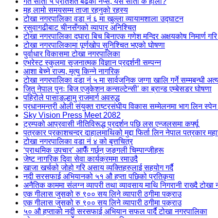
गत साता ५ प्रतिशत बढेको नेप्से, यस साता के होला?
मह लामो समयसम्म ताजा रहनुको रहस्य
टोखा नगरपालिका वडा नं ६ मा खुल्ला व्यायामशाला उद्घाटन
रसुवागढीबाट चीनसँगको व्यापार अनिश्चित
टोखा नगरपालिका द्घारा बिच बिनाएक गणेश मन्दिर अक्षयकोष निमार्ण गरि 
टोखा नगरपालिकामा पूर्णखोप सुनिश्चित भएको घोषणा
पुर्वाधार विकासमा टोखा नगरपालिका
एभरेस्ट स्कुलमा सृजनात्मक विज्ञान प्रदर्शनी सम्पन्न
आशा बेच्ने राज्य, मृत्यु किन्ने नागरिक
टोखा नगरपालिका वडा नं ५ मा सार्वजनिक जग्गा खालि गर्ने सम्मबन्धी अत्
जितु नेपाल पुनः बिज एजुकेशन कन्सल्टेन्सी’ का ब्रान्ड एम्बेसडर घोषणा
पहिरोले पासाङल्हामु राजमार्ग अवरुद्ध
प्रधानमन्त्री ओली संयुक्त राष्ट्रसंघीय विकास सम्मेलनमा भाग लिन स्पेन
Sky Vision Press Meet 2082
ट्रम्पको आप्रवासी नीतिविरूद्ध प्रदर्शन पछि लस एन्जलसमा कर्फ्यू
पत्रकार प्रकाशचन्द्र दाहालमाथिको मुद्दा फिर्ता लिन नेपाल पत्रकार मह
टोखा नगरपालिका वडा नं ४ को बृत्तचित्र
‘प्राथमिक उपचार’ आफैँ गर्छन् जङ्गली चिम्पान्जीहरू
जेष्ट नागरिक दिवा सेवा कार्यक्रममा रमाउदै
खाजा खर्चको जोहो गरि असाय व्यक्तिहरुलाई सहयोग गर्दै
नदी सरसफाई अभियानको ५१ औ हप्ता पछिको प्रतिकृया
अनैतिक काममा संलग्न व्यापरी तथा व्यावसाय माथि निगरानी राख्दै टोखा 
एक गीलास जुसको रु ९०० सय लिने व्यापारी ठगीमा पक्राउ
एक गीलास जुसको रु ९०० सय लिने व्यापारी ठगीमा पक्राउ
५० औ हप्ताको नदी सरसफाई अभियान सफल पार्दै टोखा नगरपालिका