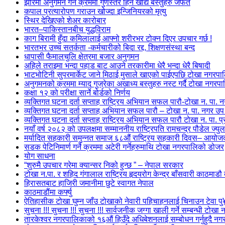
झोरमा अनुगमन गर्ने क्रममा गुणस्तर हिन खाद्य बस्तुहरु जफत
कपाल प्रत्यारोपण गराउन खोज्दा इन्जिनियरको मृत्यु
स्थिर देखिएको शेअर कारोबार
भारत–पाकिस्तानबीच युद्धविराम
काग बिरामी हुँदा कमिलालाई आफ्नो शरीरभर टोक्न दिएर उपचार गर्छ !
भारतभर उच्च सतर्कता -कर्मचारीको बिदा रद्द, शिक्षणसंस्था बन्द
धापासी फैमालचुलि क्षेत्रमा बजार अनुगमन
अहिले तराइमा भन्दा पहाड बाट आउने तरकारीमा धेरै भन्दा धेरै बिषादी
भाटभोटिनी सुपरमार्केट जाने मिठाई मुसाले खाएको पाईएपछि टोखा नगरपालिक
अनुगमनको क्रममा म्याद गुज्रेका अखाध्य बस्तुहरु नस्ट गर्दै टोखा नगरप
कक्षा १२ को परीक्षा सार्ने बोर्डको निर्णय
व्यक्तिगत घटना दर्ता सप्ताह राष्ट्रिय अभियान सफल पारौ-टोखा न. पा.
व्यक्तिगत घटना दर्ता सप्ताह अभियान सफल पारौ – टोखा न. पा. नगर उप 
व्यक्तिगत घटना दर्ता सप्ताह राष्ट्रिय अभियान सफल पारौ टोखा न. पा. 
नयाँ वर्ष २०८२ को उपलक्षमा सम्माननीय राष्ट्रिपति रामचन्द्र पौडेल ज्यु
मर्यादित सहकारी समुन्नत समाज ६८औं राष्ट्रिय सहकारी दिवस– आयो
सडक पेटिनिमार्ण गर्ने क्रममा अटेरी गर्नेहरुमाथि टोखा नगरपालिको डोजर
योग साधना
“शुरुमै उपचार गरेमा क्यान्सर निको हुन्छ ” – नेपाल सरकार
टोखा न.पा. र शहिद गंगालाल राष्ट्रिय हृदयरोग केन्द्र बाँसवारी काठम
हिरासतबाट हाजिरी जमानीमा छुटे स्वागत नेपाल
काठमाडौंमा कर्फ्यु
ऐतिहासीक टोखा घुम्न जाँउ टोखाको नेवारी पहिचाहनलाई चिनाउन टेवा प
सुचना !!! सुचना !!! सुचना !!! सार्वजनीक जग्गा खाली गर्ने सम्बन्धी टोख
तारकेश्वर नगरपालिकाको १६औं हिउँदे अधिबेशनलाई सम्बोधन गर्नुहुदै नगर 