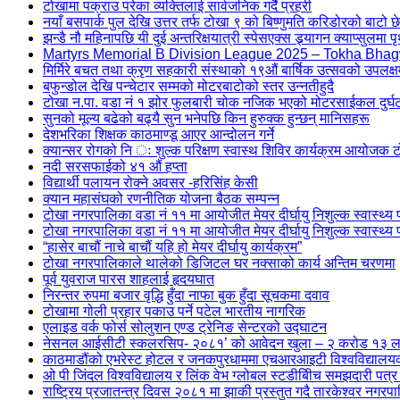
टोखामा पक्राउ परेका व्यक्तिलाई सार्वजनिक गर्दै प्रहरी
नयाँ बसपार्क पुल देखि उत्तर तर्फ टोखा ९ को बिष्णुमति करिडोरको बाटो छेउक
झन्डै नौ महिनापछि यी दुई अन्तरिक्षयात्री स्पेसएक्स ड्र्यागन क्याप्सुलमा पृ
Martyrs Memorial B Division League 2025 – Tokha Bhag
मिर्मिरे बचत तथा क्रृण सहकारी संस्थाको १९औं बार्षिक उत्सवको उपलक्ष
बफुन्डोल देखि पन्चेटार सम्मको मोटरबाटोको स्तर उन्नतीहुदै
टोखा न.पा. वडा नं १ झोर फुलबारी चोक नजिक भएको मोटरसाईकल दु
सुनको मूल्य बढेको बढ्यै सुन भनेपछि किन हुरुक्क हुन्छन् मानिसहरू
देशभरिका शिक्षक काठमाण्डू आएर आन्दोलन गर्ने
क्यान्सर रोगको नि ः शुल्क परिक्षण स्वास्थ शिविर कार्यक्रम आयोजक
नदी सरसफाईको ४१ औं हप्ता
विद्यार्थी पलायन रोक्ने अवसर -हरिसिंह केसी
क्यान महासंघको रणनीतिक योजना बैठक सम्पन्न
टोखा नगरपालिका वडा नं ११ मा आयोजीत मेयर दीर्घायु निशुल्क स्वास्थ्य प
टोखा नगरपालिका वडा नं ११ मा आयोजीत मेयर दीर्घायु निशुल्क स्वास्थ्य 
“हासेर बाचौं नाचे बाचौं यहि हो मेयर दीर्घायु कार्यक्रम”
टोखा नगरपालिकाले थालेको डिजिटल घर नक्साको कार्य अन्तिम चरणमा
पूर्व युवराज पारस शाहलाई हृदयघात
निरन्तर रुपमा बजार वृद्धि हुँदा नाफा बुक हुँदा सूचकमा दवाव
टोखामा गोली प्रहार पकाउ पर्ने पटेल भारतीय नागरिक
एलाइड वर्क फोर्स सोलुशन एण्ड ट्रेनिङ सेन्टरको उद्घाटन
नेसनल आईसीटी स्कलरसिप- २०८१’ को आवेदन खुला – २ करोड १३ लाख रुप
काठमाडौंको एभरेस्ट होटल र जनकपुरधाममा एचआरआइटी विश्वविद्यालयको 
ओ पी जिंदल विश्वविद्यालय र लिंक वेभ ग्लोबल स्टडीबीिच समझदारी पत्र
राष्ट्रिय प्रजातन्त्र दिवस २०८१ मा झाकी प्रस्तुत गदै तारकेश्वर नगरप