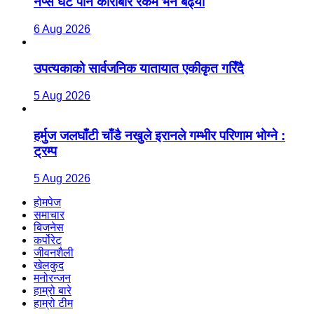
नेप्से घटे पनि कारोबार रकम भने बढ्यो
6 Aug 2026
उपत्यकाको सार्वजनिक यातायात एकीकृत गरिँदै
5 Aug 2026
हर्मुज जलघाँटी चाँडै नखुले इरानले गम्भीर परिणाम भोग्ने :
ट्रम्प
5 Aug 2026
होमपेज
समाचार
बिजनेस
कर्पोरेट
जीवनशैली
खेलकुद
मनोरन्जन
हाम्रो बारे
हाम्रो टीम