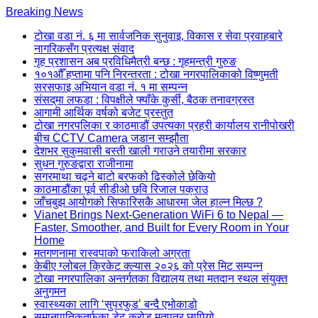
Skip
Breaking News
to
टोखा वडा नं. ६ मा सार्वजनिक सुनुवाइ, विकास र सेवा प्रवाहबारे
content
नागरिकसँग प्रत्यक्ष संवाद
(Press
गृह प्रशासन अब प्रविधिमैत्री बन्छ : गृहमन्त्री गुरुङ
Enter)
१०१औँ हप्तामा पनि निरन्तरता : टोखा नगरपालिकाको विष्णुमती
सरसफाइ अभियान वडा नं. १ मा सम्पन्न
संसद्‌मा लफडा : विपक्षीले फ्याँके कुर्सी, बैठक तनावग्रस्त
आगामी आर्थिक वर्षको बजेट प्रस्तुत
टोखा नगरपलिका र काठमाडौं उपत्यका प्रहरी कार्यालय रानीपोखरी
बीच CCTV Camera जडान सम्झौता
देशभर सुकुमवासी बस्ती खाली गराउने तयारीमा सरकार
सुधन गुरुङद्वारा राजीनामा
सगरमाथा चढ्ने बाटो बरफको ढिस्कोले छेकियो
काठमाडौंका पूर्व सीडीओ छवि रिजाल पक्राउ
जाँचबुझ आयोगको सिफारिसकै आधारमा जेल हाल्न मिल्छ ?
Vianet Brings Next-Generation WiFi 6 to Nepal —
Faster, Smoother, and Built for Every Room in Your
Home
मतगणनामा रास्वपाको फराकिलो अग्रता
केबीए ग्लोबल क्रिकेट क्ल्यास २०२६ को प्रेस मिट सम्पन्न
टोखा नगरपालिका अन्तर्गतका विद्यालय तथा मतदान स्थल संयुक्त
अनुगमन
स्वास्थ्यका लागि ‘सुपरफुड’ बन्दै एभोकाडो
समानुपातिकतर्फका डेढ करोड मतपत्र छापियो