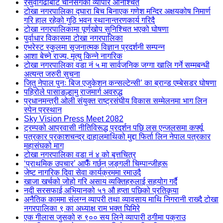
रसुवागढीबाट चीनसँगको व्यापार अनिश्चित
टोखा नगरपालिका द्घारा बिच बिनाएक गणेश मन्दिर अक्षयकोष निमार्ण
गरि हाल रहेको गुठि भवन स्थानान्तरणकार्य गरिदै
टोखा नगरपालिकामा पूर्णखोप सुनिश्चित भएको घोषणा
पुर्वाधार विकासमा टोखा नगरपालिका
एभरेस्ट स्कुलमा सृजनात्मक विज्ञान प्रदर्शनी सम्पन्न
आशा बेच्ने राज्य, मृत्यु किन्ने नागरिक
टोखा नगरपालिका वडा नं ५ मा सार्वजनिक जग्गा खालि गर्ने सम्मबन्धी
अत्यन्त जरुरी सुचना
जितु नेपाल पुनः बिज एजुकेशन कन्सल्टेन्सी’ का ब्रान्ड एम्बेसडर घोषणा
पहिरोले पासाङल्हामु राजमार्ग अवरुद्ध
प्रधानमन्त्री ओली संयुक्त राष्ट्रसंघीय विकास सम्मेलनमा भाग लिन
स्पेन प्रस्थान
Sky Vision Press Meet 2082
ट्रम्पको आप्रवासी नीतिविरूद्ध प्रदर्शन पछि लस एन्जलसमा कर्फ्यू
पत्रकार प्रकाशचन्द्र दाहालमाथिको मुद्दा फिर्ता लिन नेपाल पत्रकार
महासंघको माग
टोखा नगरपालिका वडा नं ४ को बृत्तचित्र
‘प्राथमिक उपचार’ आफैँ गर्छन् जङ्गली चिम्पान्जीहरू
जेष्ट नागरिक दिवा सेवा कार्यक्रममा रमाउदै
खाजा खर्चको जोहो गरि असाय व्यक्तिहरुलाई सहयोग गर्दै
नदी सरसफाई अभियानको ५१ औ हप्ता पछिको प्रतिकृया
अनैतिक काममा संलग्न व्यापरी तथा व्यावसाय माथि निगरानी राख्दै टोखा
नगरपालिका ९ का अध्याक्ष राम भक्त घिमिरे
एक गीलास जुसको रु ९०० सय लिने व्यापारी ठगीमा पक्राउ