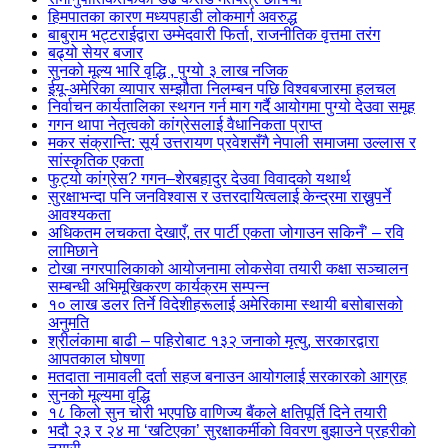
हिमपातका कारण मध्यपहाडी लोकमार्ग अवरुद्ध
बाबुराम भट्टराईद्वारा उम्मेदवारी फिर्ता, राजनीतिक वृत्तमा तरंग
बढ्यो सेयर बजार
सुनको मूल्य भारि वृद्धि , पुग्यो ३ लाख नजिक
ईयू-अमेरिका व्यापार सम्झौता निलम्बन पछि विश्वबजारमा हलचल
निर्वाचन कार्यतालिका स्थगन गर्न माग गर्दै आयोगमा पुग्यो देउवा समूह
गगन थापा नेतृत्वको कांग्रेसलाई वैधानिकता प्राप्त
मकर संक्रान्ति: सूर्य उत्तरायण प्रवेशसँगै नेपाली समाजमा उल्लास र
सांस्कृतिक एकता
फुट्यो कांग्रेस? गगन–शेरबहादुर देउवा विवादको यथार्थ
सुरक्षाभन्दा पनि जनविश्वास र उत्तरदायित्वलाई केन्द्रमा राख्नुपर्ने
आवश्यकता
अधिकतम लचकता देखाएँ, तर पार्टी एकता जोगाउन सकिनँ’ – रवि
लामिछाने
टोखा नगरपालिकाको आयोजनामा लोकसेवा तयारी कक्षा सञ्चालन
सम्बन्धी अभिमूखिकरण कार्यक्रम सम्पन्न
१० लाख डलर तिर्ने विदेशीहरूलाई अमेरिकामा स्थायी बसोबासको
अनुमति
श्रीलंकामा बाढी – पहिरोबाट १३२ जनाको मृत्यु, सरकारद्वारा
आपतकाल घोषणा
मतदाता नामावली दर्ता सहज बनाउन आयोगलाई सरकारको आग्रह
सुनको मूल्यमा वृद्धि
१८ किलो सुन चोरी भएपछि वाणिज्य बैंकले क्षतिपूर्ति दिने तयारी
भदौ २३ र २४ मा ‘खटिएका’ सुरक्षाकर्मीको विवरण बुझाउने प्रहरीको