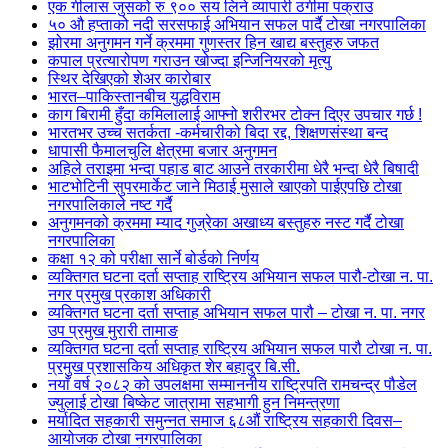
एक गीलास जुसको रु ९०० सय लिने व्यापारी ठगीमा पक्राउ
५० औ हप्ताको नदी सरसफाई अभियान सफल पार्दै टोखा नगरपालिका
झोरमा अनुगमन गर्ने क्रममा गुणस्तर हिन खाद्य बस्तुहरु जफत
कपाल प्रत्यारोपण गराउन खोज्दा इन्जिनियरको मृत्यु
स्थिर देखिएको शेअर कारोबार
भारत–पाकिस्तानबीच युद्धविराम
काग बिरामी हुँदा कमिलालाई आफ्नो शरीरभर टोक्न दिएर उपचार गर्छ !
भारतभर उच्च सतर्कता -कर्मचारीको बिदा रद्द, शिक्षणसंस्था बन्द
धापासी फैमालचुलि क्षेत्रमा बजार अनुगमन
अहिले तराइमा भन्दा पहाड बाट आउने तरकारीमा धेरै भन्दा धेरै बिषादी
भाटभोटिनी सुपरमार्केट जाने मिठाई मुसाले खाएको पाईएपछि टोखा
नगरपालिकाले नष्ट गर्दै
अनुगमनको क्रममा म्याद गुज्रेका अखाध्य बस्तुहरु नस्ट गर्दै टोखा
नगरपालिका
कक्षा १२ को परीक्षा सार्ने बोर्डको निर्णय
व्यक्तिगत घटना दर्ता सप्ताह राष्ट्रिय अभियान सफल पारौ-टोखा न. पा.
नगर प्रमुख प्रकाश अधिकारी
व्यक्तिगत घटना दर्ता सप्ताह अभियान सफल पारौ – टोखा न. पा. नगर
उप प्रमुख मुरारी तामाङ
व्यक्तिगत घटना दर्ता सप्ताह राष्ट्रिय अभियान सफल पारौ टोखा न. पा.
प्रमुख प्रशासकिय अधिकृत शेर बहादुर बि.सी.
नयाँ वर्ष २०८२ को उपलक्षमा सम्माननीय राष्ट्रिपति रामचन्द्र पौडेल
ज्युलाई टोखा बिष्केट जात्रामा सहभागी हुन निमन्त्रणा
मर्यादित सहकारी समुन्नत समाज ६८औं राष्ट्रिय सहकारी दिवस–
आयोजक टोखा नगरपालिका