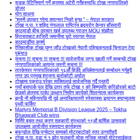
सडक पेटिनिमार्ण गर्ने क्रममा अटेरी गर्नेहरुमाथि टोखा नगरपालिको
डोजर
योग साधना
“शुरुमै उपचार गरेमा क्यान्सर निको हुन्छ ” – नेपाल सरकार
टोखा न.पा. र शहिद गंगालाल राष्ट्रिय हृदयरोग केन्द्र बाँसवारी
काठमाडौ बीच उपचार खर्च उपलब्ध गराउन MOU संझौता
हिरासतबाट हाजिरी जमानीमा छुटे स्वागत नेपाल
काठमाडौंमा कर्फ्यु
ऐतिहासीक टोखा घुम्न जाँउ टोखाको नेवारी पहिचाहनलाई चिनाउन टेवा
पु¥याउ
सुचना !!! सुचना !!! सुचना !!! सार्वजनीक जग्गा खाली गर्ने सम्बन्धी टोखा
नगरपालिकाको अत्यन्त जरुरी सुचना !!!
तारकेश्वर नगरपालिकाको १६औं हिउँदे अधिबेशनलाई सम्बोधन गर्नुहुदै
नगर उप प्रमुख श्रृजना बुर्लाकोटी अर्याल
टोखामा पक्राउ परेका व्यक्तिलाई सार्वजनिक गर्दै प्रहरी
नयाँ बसपार्क पुल देखि उत्तर तर्फ टोखा ९ को बिष्णुमति करिडोरको बाटो
छेउको क्षेत्रमा पार्क/ उध्धान निर्माण कार्यको शिलन्यास कार्यक्रम
झन्डै नौ महिनापछि यी दुई अन्तरिक्षयात्री स्पेसएक्स ड्र्यागन क्याप्सुलमा
पृथ्वी फर्किए
Martyrs Memorial B Division League 2025 – Tokha
Bhagwati Club wins
मिर्मिरे बचत तथा क्रृण सहकारी संस्थाको १९औं बार्षिक उत्सवको
उपलक्षमा आयोजीत रक्त्तदान कार्यक्रम
बफुन्डोल देखि पन्चेटार सम्मको मोटरबाटोको स्तर उन्नतीहुदै
टोखा न.पा. वडा नं १ झोर फुलबारी चोक नजिक भएको मोटरसाईकल