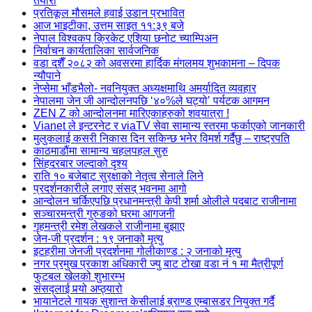
तयारी
प्रतिकूल मौसमले हवाई उडान प्रभावित
आज भाइटीका, उत्तम साइत ११:३९ बजे
नेपाल विश्वकप क्रिकेट एशिया छनोट च्याम्पिअन
निर्वाचन कार्यतालिका सार्वजनिक
वडा दशैँ २०८२ को अवसरमा हार्दिक मंगलमय शुभकामना – दिपक
न्यौपाने
नेप्सेमा भाँडभैलो- नवनियुक्त अध्यक्षमाथि अमर्यादित व्यवहार
नेपालमा जेन जी आन्दोलनपछि ‘४०%ले घट्यो’ पर्यटक आगमन
ZEN Z को आन्दोलनमा मारिएकाहरुको शवयात्रा !
Vianet ले इन्टरनेट र viaTV सेवा सामान्य स्तरमा फर्काएको जानकारी
मुलुकलाई कसरी निकास दिन सकिन्छ भनेर विमर्श गर्दैछु – राष्ट्रपति
काठमाडौंमा सामान्य चहलपहल सुरु
सिंहदरबार जल्दाको दृश्य
राति १० बजेबाट सुरक्षाको नेतृत्व सेनाले लिने
प्रदर्शनकारीले लगाए संसद् भवनमा आगो
आन्दोलन चर्किएपछि प्रधानमन्त्री केपी शर्मा ओलीले पदबाट ‍राजीनामा
सञ्चारमन्त्री गुरुङको घरमा आगजनी
गृहमन्त्री रमेश लेखकले राजीनामा बुझाए
जेन-जी प्रदर्शन : १९ जनाको मृत्यु
इटहरीमा जेनजी प्रदर्शनमा गोलीकाण्ड : २ जनाको मृत्यु
नगर प्रमुख प्रकाश अधिकारी ज्यु बाट टोखा वडा नं १ मा मैत्रीपूर्ण
फुटबल खेलको शुभारम्भ
संसद्लाई पर्‍यो अप्ठ्यारो
भायानेटले गायक सुशान्त केसीलाई ब्राण्ड एम्बासडर नियुक्त गर्दै