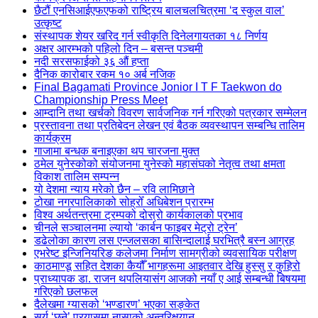
छैटौं एनसिआईएफएफको राष्ट्रिय बालचलचित्रमा ‘द स्कुल वाल’
उत्कृष्ट
संस्थापक शेयर खरिद गर्न स्वीकृति दिनेलगायतका १८ निर्णय
अक्षर आरम्भको पहिलो दिन – बसन्त पञ्चमी
नदी सरसफाईको ३६ औं हप्ता
दैनिक कारोबार रकम १० अर्ब नजिक
Final Bagamati Province Jonior I T F Taekwon do
Championship Press Meet
आम्दानि तथा खर्चको विवरण सार्वजनिक गर्न गरिएको पत्रकार सम्मेलन
प्रस्तावना तथा प्रतिबेदन लेखन एवं बैठक व्यवस्थापन सम्बन्धि तालिम
कार्यक्रम
गाजामा बन्धक बनाइएका थप चारजना मुक्त
ठमेल युनेस्कोको संयोजनमा युनेस्को महासंघको नेतृत्व तथा क्षमता
विकाश तालिम सम्पन्न
यो देशमा न्याय मरेको छैन – रवि लामिछाने
टोखा नगरपालिकाको सोह्रोँ अधिबेशन प्रारम्भ
विश्व अर्थतन्त्रमा ट्रम्पको दोस्रो कार्यकालको प्रभाव
चीनले सञ्चालनमा ल्यायो ‘कार्बन फाइबर मेट्रो ट्रेन’
डढेलोका कारण लस एन्जलसका बासिन्दालाई घरभित्रै बस्न आग्रह
एभरेष्ट इन्जिनियरिङ कलेजमा निर्माण सामग्रीको व्यवसायिक परीक्षण
काठमाण्डू सहित देशका कैयौँ भागहरूमा आइतवार देखि हुस्सु र कुहिरो
प्राध्यापक डा. राजन थपलियासंग आजको नयाँ ए आई सम्बन्धी बिषयमा
गरिएको छलफल
दैलेखमा ग्यासको ‘भण्डारण’ भएका सङ्केत
सूर्य ‘छुने’ प्रयासमा नासाको अन्तरिक्षयान