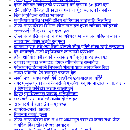
हरेक शनिबार नदीहरुको सरसफाई गर्ने क्रममा ३० हप्ता पूरा
रवि लामिछानेविरुद्ध तीनवटा अभियोगमा मुद्दा चलाउन सिफारिस
डिन नियुक्तिमा सधैंको भागबन्डा
महाभियोग पारित भएसँगै दक्षिण कोरियाका राष्ट्रपति निलम्बित
टोखा नगरपालिका बिभिन्न खोलानालाहरु हरेक शनिबार नदीहरुको
सरसफाई गर्ने क्रममा २९ हप्ता पूरा
टोखा नगरपालिका वडा न ९ मा अवैधरूपमा संचालन गरिएका व्यापार
व्यवसायमा बिशेष छड्के अनुगमन
काठमाण्डूबाट सबैभन्दा छिटो चीनको सीमा पुगिने टोखा छहरे सुरुङमार्ग
प्रधानमन्त्री ओली बेइजिङबाट काठमाडौं प्रस्थान
हरेक शनिबार नदीहरुको सरसफाई गर्ने क्रममा २७ हप्ता पूरा
द पावर न्युजका सम्पादक दिपक न्यौपानेलाई सम्मानीत
पूर्वसभामुख ढुंगानाको निधनको शोकमा आज सार्वजनिक बिदा
नेपाल सबैभन्दा धेरै कामदार पठाउने देश
लक्ष्मी पूजा: धनधान्यकी देवी लक्ष्मीको पूजाआराधना गरिँदै
नगर प्रमुख प्रकाश अधिकारीको प्रत्येक्ष अनुगमनमा टोखा न.पा. वडा नं
९ बिष्णुमति करिडोर सडक कालोपत्रे
विद्युत् प्राधिकरणमा व्यापक अनियमितता
खबरदारी सभामा बोल्ने माओवादी नेताहरु
सरकार फेर्न हतार छैन – प्रचण्ड
कांग्रेस-एमाले ‘खटपट’
विमानमा बमको हल्ला
टोखा नगरपालिका वडा नं ४ मा आधारभुत स्वास्थ्य केन्द्र तथा जेष्ठ
नागरिक दिवा सोवा केन्द्र उद्घाटन