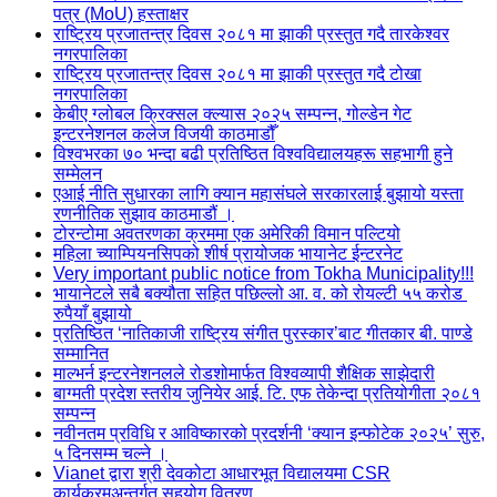
पत्र (MoU) हस्ताक्षर
राष्ट्रिय प्रजातन्त्र दिवस २०८१ मा झाकी प्रस्तुत गदै तारकेश्वर
नगरपालिका
राष्ट्रिय प्रजातन्त्र दिवस २०८१ मा झाकी प्रस्तुत गदै टोखा
नगरपालिका
केबीए ग्लोबल क्रिक्सल क्ल्यास २०२५ सम्पन्न, गोल्डेन गेट
इन्टरनेशनल कलेज विजयी काठमाडौँ
विश्वभरका ७० भन्दा बढी प्रतिष्ठित विश्वविद्यालयहरू सहभागी हुने
सम्मेलन
एआई नीति सुधारका लागि क्यान महासंघले सरकारलाई बुझायो यस्ता
रणनीतिक सुझाव काठमाडौं ।
टोरन्टोमा अवतरणका क्रममा एक अमेरिकी विमान पल्टियो
महिला च्याम्पियनसिपको शीर्ष प्रायोजक भायानेट ईन्टरनेट
Very important public notice from Tokha Municipality!!!
भायानेटले सबै बक्यौता सहित पछिल्लो आ. व. को रोयल्टी ५५ करोड
रुपैयाँ बुझायो
प्रतिष्ठित ‘नातिकाजी राष्ट्रिय संगीत पुरस्कार’बाट गीतकार बी. पाण्डे
सम्मानित
माल्भर्न इन्टरनेशनलले रोडशोमार्फत विश्वव्यापी शैक्षिक साझेदारी
बाग्मती प्रदेश स्तरीय जुनियेर आई. टि. एफ तेकेन्दा प्रतियोगीता २०८१
सम्पन्न
नवीनतम प्रविधि र आविष्कारको प्रदर्शनी ‘क्यान इन्फोटेक २०२५’ सुरु,
५ दिनसम्म चल्ने ।
Vianet द्वारा श्री देवकोटा आधारभूत विद्यालयमा CSR
कार्यक्रमअन्तर्गत सहयोग वितरण