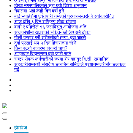
आइसक्रीमले हाम्रो मस्तिष्कलाई कसरी लोभ्याउँछ
टोखा नगरपालिकाले सुरु गर्‍यो बिषेश अनुगमन
नेपालमा अझै केही दिन वर्षा हुने
बाढी–पहिरोमा पूर्वतयारी नभएको प्रधानमन्त्रीको स्वीकारोक्ति
आज देखि ३ दिन राष्ट्रिय शोक घोषणा
बाढी र पहिरोले १६ जलविद्युत् आयोजना क्षति
सप्तकोशीमा खतराको संकेत- खोलिए सबै ढोका
गोली प्रहार गरी श्रीमतीको हत्या, बुवा घाइते
दुर्गा प्रसाईं थप ५ दिन हिरासतमा रहने
किन बढ्यो बजारमा बिक्री चाप?
आइतवार बिहानसम्म वर्षा जारी रहने
राष्ट्र सेवक कर्मचारीको रुपमा शेर बहादुर बि.सी. सम्मानित
सहकारीसम्बन्धी संसदीय छानबिन समितिले प्रधानमन्त्रीसँग छलफल
गर्दै
होमपेज