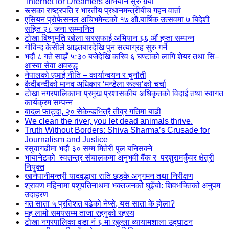
‘Internet for Dreamers’अभियान सुरु गर्‍यो
रूसका राष्ट्रपति र भारतीय प्रधानमन्त्रीबीच गहन वार्ता
एसियन प्रोफेसनल अचिभमेन्टको १७ औ.बार्षिक उत्सवमा ७ बिदेशी
सहित २८ जना सम्मानित
टोखा बिष्णुमति खोला सरसफाई अभियान ६६ औं हप्ता सम्पन्न
गोविन्द केसीले आइतबारदेखि पुन सत्याग्रह सुरु गर्ने
भदौं ८ गते साझँ ५ः३० बजेदेखि करिव ६ घण्टाको लागि शेयर तथा सि–
आस्बा सेवा अवरुद्ध
नेपालको एआई नीति – कार्यान्वयन र चुनौती
कैदीबन्दीको मानव अधिकार ‘मन्डेला रूल्स’को चर्चा
टोखा नगरपालिकामा प्रमुख प्रशासकीय अधिकृतको विदाई तथा स्वागत
कार्यक्रम सम्पन्न
बादल फाट्दा, २० सेकेन्डभित्रै तीव्र गतिमा बाढी
We clean the river, you let dead animals thrive.
Truth Without Borders: Shiva Sharma’s Crusade for
Journalism and Justice
रसुवागढीमा भदौ ३० सम्म मितेरी पुल बनिसक्ने
भायानेटको स्वतन्त्र संचालकमा अनुभवी बैंक र परशुरामकुँवर क्षेत्री
नियुक्त
खानेपानीमन्त्री यादवद्धारा राति छड्के अनुगमन तथा निरीक्षण
श्रावण महिनामा पशुपतिनाथमा भक्तजनको घुइँचो: शिवभक्तिको अनुपम
उदाहरण
गत साता ५ प्रतिशत बढेको नेप्से, यस साता के होला?
मह लामो समयसम्म ताजा रहनुको रहस्य
टोखा नगरपालिका वडा नं ६ मा खुल्ला व्यायामशाला उद्घाटन