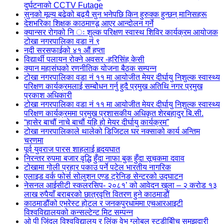
दुर्घटनाको CCTV Futage
सुनको मूल्य बढेको बढ्यै सुन भनेपछि किन हुरुक्क हुन्छन् मानिसहरू
देशभरिका शिक्षक काठमाण्डू आएर आन्दोलन गर्ने
क्यान्सर रोगको नि ः शुल्क परिक्षण स्वास्थ शिविर कार्यक्रम आयोजक
टोखा नगरपालिका वडा नं ९
नदी सरसफाईको ४१ औं हप्ता
विद्यार्थी पलायन रोक्ने अवसर -हरिसिंह केसी
क्यान महासंघको रणनीतिक योजना बैठक सम्पन्न
टोखा नगरपालिका वडा नं ११ मा आयोजीत मेयर दीर्घायु निशुल्क स्वास्थ्य
परिक्षण कार्यक्रमलाई सम्बोेधन गर्नु हुदै प्रमुख अतिथि नगर प्रमुख
प्रकाश अधिकारी
टोखा नगरपालिका वडा नं ११ मा आयोजीत मेयर दीर्घायु निशुल्क स्वास्थ्य
परिक्षण कार्यक्रममा प्रमुख प्रशासकीय अधिकृत शेरबहादुर बि.सी.
“हासेर बाचौं नाचे बाचौं यहि हो मेयर दीर्घायु कार्यक्रम”
टोखा नगरपालिकाले थालेको डिजिटल घर नक्साको कार्य अन्तिम
चरणमा
पूर्व युवराज पारस शाहलाई हृदयघात
निरन्तर रुपमा बजार वृद्धि हुँदा नाफा बुक हुँदा सूचकमा दवाव
टोखामा गोली प्रहार पकाउ पर्ने पटेल भारतीय नागरिक
एलाइड वर्क फोर्स सोलुशन एण्ड ट्रेनिङ सेन्टरको उद्घाटन
नेसनल आईसीटी स्कलरसिप- २०८१’ को आवेदन खुला – २ करोड १३
लाख रुपैयाँ बराबरको छात्रवृत्ति वितरण हुने काठमाडौं
काठमाडौंको एभरेस्ट होटल र जनकपुरधाममा एचआरआइटी
विश्वविद्यालयको कन्सल्टेन्ट मिट सम्पन्न
ओ पी जिंदल विश्वविद्यालय र लिंक वेभ ग्लोबल स्टडीबीिच समझदारी