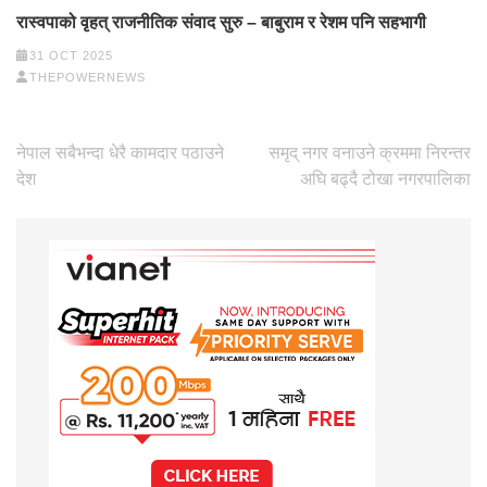
रास्वपाको वृहत् राजनीतिक संवाद सुरु – बाबुराम र रेशम पनि सहभागी
31 OCT 2025
THEPOWERNEWS
Post
नेपाल सबैभन्दा धेरै कामदार पठाउने
समृद् नगर वनाउने क्रममा निरन्तर
navigation
देश
अघि बढ्दै टोखा नगरपालिका