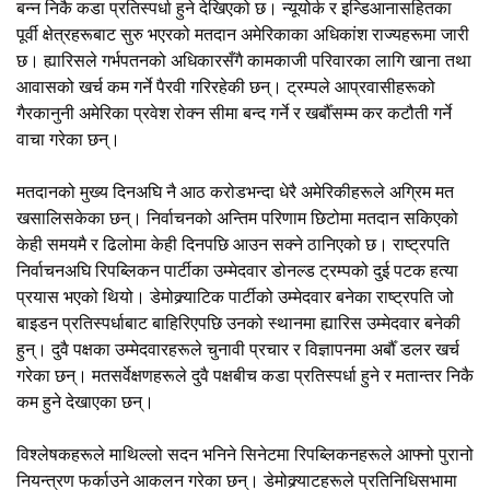
बन्न निकै कडा प्रतिस्पर्धा हुने देखिएको छ। न्यूयोर्क र इन्डिआनासहितका
पूर्वी क्षेत्रहरूबाट सुरु भएरको मतदान अमेरिकाका अधिकांश राज्यहरूमा जारी
छ। ह्यारिसले गर्भपतनको अधिकारसँगै कामकाजी परिवारका लागि खाना तथा
आवासको खर्च कम गर्ने पैरवी गरिरहेकी छन्। ट्रम्पले आप्रवासीहरूको
गैरकानुनी अमेरिका प्रवेश रोक्न सीमा बन्द गर्ने र खर्बौँसम्म कर कटौती गर्ने
वाचा गरेका छन्।
मतदानको मुख्य दिनअघि नै आठ करोडभन्दा धेरै अमेरिकीहरूले अग्रिम मत
खसालिसकेका छन्। निर्वाचनको अन्तिम परिणाम छिटोमा मतदान सकिएको
केही समयमै र ढिलोमा केही दिनपछि आउन सक्ने ठानिएको छ। राष्ट्रपति
निर्वाचनअघि रिपब्लिकन पार्टीका उम्मेदवार डोनल्ड ट्रम्पको दुई पटक हत्या
प्रयास भएको थियो। डेमोक्र्याटिक पार्टीको उम्मेदवार बनेका राष्ट्रपति जो
बाइडन प्रतिस्पर्धाबाट बाहिरिएपछि उनको स्थानमा ह्यारिस उम्मेदवार बनेकी
हुन्। दुवै पक्षका उम्मेदवारहरूले चुनावी प्रचार र विज्ञापनमा अर्बौँ डलर खर्च
गरेका छन्। मतसर्वेक्षणहरूले दुवै पक्षबीच कडा प्रतिस्पर्धा हुने र मतान्तर निकै
कम हुने देखाएका छन्।
विश्लेषकहरूले माथिल्लो सदन भनिने सिनेटमा रिपब्लिकनहरूले आफ्नो पुरानो
नियन्त्रण फर्काउने आकलन गरेका छन्। डेमोक्र्याटहरूले प्रतिनिधिसभामा