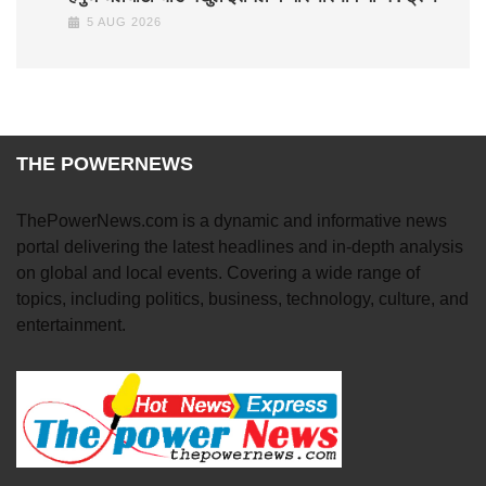
5 AUG 2026
THE POWERNEWS
ThePowerNews.com is a dynamic and informative news
portal delivering the latest headlines and in-depth analysis
on global and local events. Covering a wide range of
topics, including politics, business, technology, culture, and
entertainment.