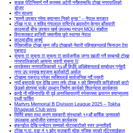
सडक पेटिनिमार्ण गर्ने क्रममा अटेरी गर्नेहरुमाथि टोखा नगरपालिको
डोजर
योग साधना
“शुरुमै उपचार गरेमा क्यान्सर निको हुन्छ ” – नेपाल सरकार
टोखा न.पा. र शहिद गंगालाल राष्ट्रिय हृदयरोग केन्द्र बाँसवारी
काठमाडौ बीच उपचार खर्च उपलब्ध गराउन MOU संझौता
हिरासतबाट हाजिरी जमानीमा छुटे स्वागत नेपाल
काठमाडौंमा कर्फ्यु
ऐतिहासीक टोखा घुम्न जाँउ टोखाको नेवारी पहिचाहनलाई चिनाउन टेवा
पु¥याउ
सुचना !!! सुचना !!! सुचना !!! सार्वजनीक जग्गा खाली गर्ने सम्बन्धी टोखा
नगरपालिकाको अत्यन्त जरुरी सुचना !!!
तारकेश्वर नगरपालिकाको १६औं हिउँदे अधिबेशनलाई सम्बोधन गर्नुहुदै
नगर उप प्रमुख श्रृजना बुर्लाकोटी अर्याल
टोखामा पक्राउ परेका व्यक्तिलाई सार्वजनिक गर्दै प्रहरी
नयाँ बसपार्क पुल देखि उत्तर तर्फ टोखा ९ को बिष्णुमति करिडोरको बाटो
छेउको क्षेत्रमा पार्क/ उध्धान निर्माण कार्यको शिलन्यास कार्यक्रम
झन्डै नौ महिनापछि यी दुई अन्तरिक्षयात्री स्पेसएक्स ड्र्यागन क्याप्सुलमा
पृथ्वी फर्किए
Martyrs Memorial B Division League 2025 – Tokha
Bhagwati Club wins
मिर्मिरे बचत तथा क्रृण सहकारी संस्थाको १९औं बार्षिक उत्सवको
उपलक्षमा आयोजीत रक्त्तदान कार्यक्रम
बफुन्डोल देखि पन्चेटार सम्मको मोटरबाटोको स्तर उन्नतीहुदै
टोखा न.पा. वडा नं १ झोर फुलबारी चोक नजिक भएको मोटरसाईकल