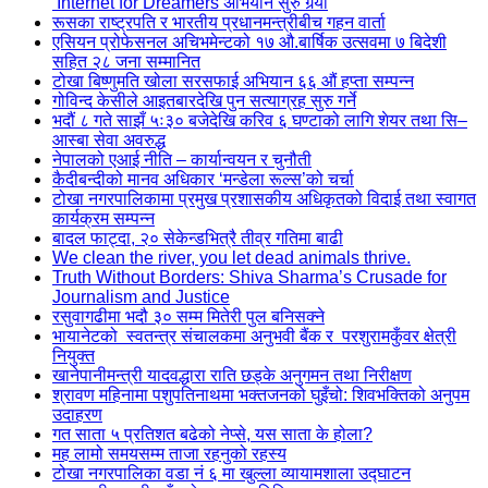
‘Internet for Dreamers’अभियान सुरु गर्‍यो
रूसका राष्ट्रपति र भारतीय प्रधानमन्त्रीबीच गहन वार्ता
एसियन प्रोफेसनल अचिभमेन्टको १७ औ.बार्षिक उत्सवमा ७ बिदेशी
सहित २८ जना सम्मानित
टोखा बिष्णुमति खोला सरसफाई अभियान ६६ औं हप्ता सम्पन्न
गोविन्द केसीले आइतबारदेखि पुन सत्याग्रह सुरु गर्ने
भदौं ८ गते साझँ ५ः३० बजेदेखि करिव ६ घण्टाको लागि शेयर तथा सि–
आस्बा सेवा अवरुद्ध
नेपालको एआई नीति – कार्यान्वयन र चुनौती
कैदीबन्दीको मानव अधिकार ‘मन्डेला रूल्स’को चर्चा
टोखा नगरपालिकामा प्रमुख प्रशासकीय अधिकृतको विदाई तथा स्वागत
कार्यक्रम सम्पन्न
बादल फाट्दा, २० सेकेन्डभित्रै तीव्र गतिमा बाढी
We clean the river, you let dead animals thrive.
Truth Without Borders: Shiva Sharma’s Crusade for
Journalism and Justice
रसुवागढीमा भदौ ३० सम्म मितेरी पुल बनिसक्ने
भायानेटको स्वतन्त्र संचालकमा अनुभवी बैंक र परशुरामकुँवर क्षेत्री
नियुक्त
खानेपानीमन्त्री यादवद्धारा राति छड्के अनुगमन तथा निरीक्षण
श्रावण महिनामा पशुपतिनाथमा भक्तजनको घुइँचो: शिवभक्तिको अनुपम
उदाहरण
गत साता ५ प्रतिशत बढेको नेप्से, यस साता के होला?
मह लामो समयसम्म ताजा रहनुको रहस्य
टोखा नगरपालिका वडा नं ६ मा खुल्ला व्यायामशाला उद्घाटन