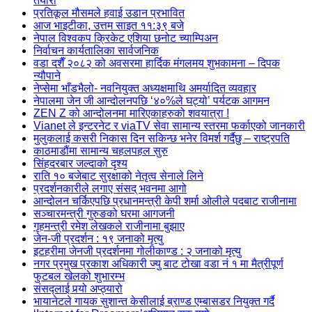
तयारी
प्रतिकूल मौसमले हवाई उडान प्रभावित
आज भाइटीका, उत्तम साइत ११:३९ बजे
नेपाल विश्वकप क्रिकेट एशिया छनोट च्याम्पिअन
निर्वाचन कार्यतालिका सार्वजनिक
वडा दशैँ २०८२ को अवसरमा हार्दिक मंगलमय शुभकामना – दिपक
न्यौपाने
नेप्सेमा भाँडभैलो- नवनियुक्त अध्यक्षमाथि अमर्यादित व्यवहार
नेपालमा जेन जी आन्दोलनपछि ‘४०%ले घट्यो’ पर्यटक आगमन
ZEN Z को आन्दोलनमा मारिएकाहरुको शवयात्रा !
Vianet ले इन्टरनेट र viaTV सेवा सामान्य स्तरमा फर्काएको जानकारी
मुलुकलाई कसरी निकास दिन सकिन्छ भनेर विमर्श गर्दैछु – राष्ट्रपति
काठमाडौंमा सामान्य चहलपहल सुरु
सिंहदरबार जल्दाको दृश्य
राति १० बजेबाट सुरक्षाको नेतृत्व सेनाले लिने
प्रदर्शनकारीले लगाए संसद् भवनमा आगो
आन्दोलन चर्किएपछि प्रधानमन्त्री केपी शर्मा ओलीले पदबाट ‍राजीनामा
सञ्चारमन्त्री गुरुङको घरमा आगजनी
गृहमन्त्री रमेश लेखकले राजीनामा बुझाए
जेन-जी प्रदर्शन : १९ जनाको मृत्यु
इटहरीमा जेनजी प्रदर्शनमा गोलीकाण्ड : २ जनाको मृत्यु
नगर प्रमुख प्रकाश अधिकारी ज्यु बाट टोखा वडा नं १ मा मैत्रीपूर्ण
फुटबल खेलको शुभारम्भ
संसद्लाई पर्‍यो अप्ठ्यारो
भायानेटले गायक सुशान्त केसीलाई ब्राण्ड एम्बासडर नियुक्त गर्दै