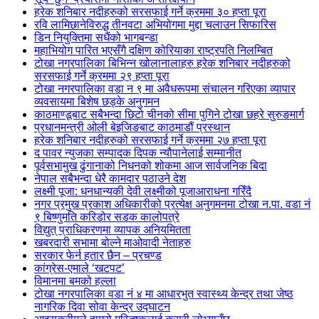
हरेक शनिबार नदीहरुको सरसफाई गर्ने क्रममा ३० हप्ता पूरा
रवि लामिछानेविरुद्ध तीनवटा अभियोगमा मुद्दा चलाउन सिफारिस
डिन नियुक्तिमा सधैंको भागबन्डा
महाभियोग पारित भएसँगै दक्षिण कोरियाका राष्ट्रपति निलम्बित
टोखा नगरपालिका बिभिन्न खोलानालाहरु हरेक शनिबार नदीहरुको
सरसफाई गर्ने क्रममा २९ हप्ता पूरा
टोखा नगरपालिका वडा न ९ मा अवैधरूपमा संचालन गरिएका व्यापार
व्यवसायमा बिशेष छड्के अनुगमन
काठमाण्डूबाट सबैभन्दा छिटो चीनको सीमा पुगिने टोखा छहरे सुरुङमार्ग
प्रधानमन्त्री ओली बेइजिङबाट काठमाडौं प्रस्थान
हरेक शनिबार नदीहरुको सरसफाई गर्ने क्रममा २७ हप्ता पूरा
द पावर न्युजका सम्पादक दिपक न्यौपानेलाई सम्मानीत
पूर्वसभामुख ढुंगानाको निधनको शोकमा आज सार्वजनिक बिदा
नेपाल सबैभन्दा धेरै कामदार पठाउने देश
लक्ष्मी पूजा: धनधान्यकी देवी लक्ष्मीको पूजाआराधना गरिँदै
नगर प्रमुख प्रकाश अधिकारीको प्रत्येक्ष अनुगमनमा टोखा न.पा. वडा नं
९ बिष्णुमति करिडोर सडक कालोपत्रे
विद्युत् प्राधिकरणमा व्यापक अनियमितता
खबरदारी सभामा बोल्ने माओवादी नेताहरु
सरकार फेर्न हतार छैन – प्रचण्ड
कांग्रेस-एमाले ‘खटपट’
विमानमा बमको हल्ला
टोखा नगरपालिका वडा नं ४ मा आधारभुत स्वास्थ्य केन्द्र तथा जेष्ठ
नागरिक दिवा सोवा केन्द्र उद्घाटन