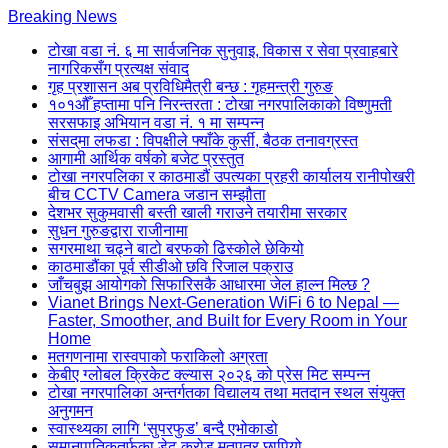
Skip
Breaking News
to
टोखा वडा नं. ६ मा सार्वजनिक सुनुवाइ, विकास र सेवा प्रवाहबारे
content
नागरिकसँग प्रत्यक्ष संवाद
(Press
गृह प्रशासन अब प्रविधिमैत्री बन्छ : गृहमन्त्री गुरुङ
Enter)
१०१औँ हप्तामा पनि निरन्तरता : टोखा नगरपालिकाको विष्णुमती
सरसफाइ अभियान वडा नं. १ मा सम्पन्न
संसद्‌मा लफडा : विपक्षीले फ्याँके कुर्सी, बैठक तनावग्रस्त
आगामी आर्थिक वर्षको बजेट प्रस्तुत
टोखा नगरपलिका र काठमाडौं उपत्यका प्रहरी कार्यालय रानीपोखरी
बीच CCTV Camera जडान सम्झौता
देशभर सुकुमवासी बस्ती खाली गराउने तयारीमा सरकार
सुधन गुरुङद्वारा राजीनामा
सगरमाथा चढ्ने बाटो बरफको ढिस्कोले छेकियो
काठमाडौंका पूर्व सीडीओ छवि रिजाल पक्राउ
जाँचबुझ आयोगको सिफारिसकै आधारमा जेल हाल्न मिल्छ ?
Vianet Brings Next-Generation WiFi 6 to Nepal —
Faster, Smoother, and Built for Every Room in Your
Home
मतगणनामा रास्वपाको फराकिलो अग्रता
केबीए ग्लोबल क्रिकेट क्ल्यास २०२६ को प्रेस मिट सम्पन्न
टोखा नगरपालिका अन्तर्गतका विद्यालय तथा मतदान स्थल संयुक्त
अनुगमन
स्वास्थ्यका लागि ‘सुपरफुड’ बन्दै एभोकाडो
समानुपातिकतर्फका डेढ करोड मतपत्र छापियो