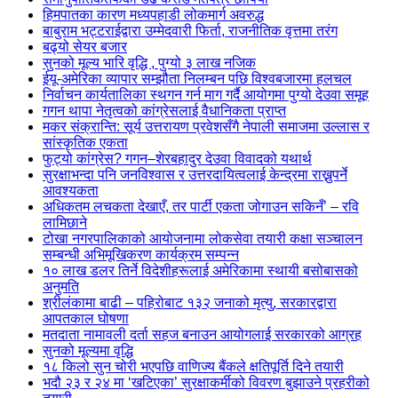
हिमपातका कारण मध्यपहाडी लोकमार्ग अवरुद्ध
बाबुराम भट्टराईद्वारा उम्मेदवारी फिर्ता, राजनीतिक वृत्तमा तरंग
बढ्यो सेयर बजार
सुनको मूल्य भारि वृद्धि , पुग्यो ३ लाख नजिक
ईयू-अमेरिका व्यापार सम्झौता निलम्बन पछि विश्वबजारमा हलचल
निर्वाचन कार्यतालिका स्थगन गर्न माग गर्दै आयोगमा पुग्यो देउवा समूह
गगन थापा नेतृत्वको कांग्रेसलाई वैधानिकता प्राप्त
मकर संक्रान्ति: सूर्य उत्तरायण प्रवेशसँगै नेपाली समाजमा उल्लास र
सांस्कृतिक एकता
फुट्यो कांग्रेस? गगन–शेरबहादुर देउवा विवादको यथार्थ
सुरक्षाभन्दा पनि जनविश्वास र उत्तरदायित्वलाई केन्द्रमा राख्नुपर्ने
आवश्यकता
अधिकतम लचकता देखाएँ, तर पार्टी एकता जोगाउन सकिनँ’ – रवि
लामिछाने
टोखा नगरपालिकाको आयोजनामा लोकसेवा तयारी कक्षा सञ्चालन
सम्बन्धी अभिमूखिकरण कार्यक्रम सम्पन्न
१० लाख डलर तिर्ने विदेशीहरूलाई अमेरिकामा स्थायी बसोबासको
अनुमति
श्रीलंकामा बाढी – पहिरोबाट १३२ जनाको मृत्यु, सरकारद्वारा
आपतकाल घोषणा
मतदाता नामावली दर्ता सहज बनाउन आयोगलाई सरकारको आग्रह
सुनको मूल्यमा वृद्धि
१८ किलो सुन चोरी भएपछि वाणिज्य बैंकले क्षतिपूर्ति दिने तयारी
भदौ २३ र २४ मा ‘खटिएका’ सुरक्षाकर्मीको विवरण बुझाउने प्रहरीको