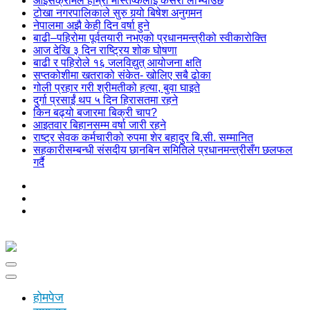
आइसक्रीमले हाम्रो मस्तिष्कलाई कसरी लोभ्याउँछ
टोखा नगरपालिकाले सुरु गर्‍यो बिषेश अनुगमन
नेपालमा अझै केही दिन वर्षा हुने
बाढी–पहिरोमा पूर्वतयारी नभएको प्रधानमन्त्रीको स्वीकारोक्ति
आज देखि ३ दिन राष्ट्रिय शोक घोषणा
बाढी र पहिरोले १६ जलविद्युत् आयोजना क्षति
सप्तकोशीमा खतराको संकेत- खोलिए सबै ढोका
गोली प्रहार गरी श्रीमतीको हत्या, बुवा घाइते
दुर्गा प्रसाईं थप ५ दिन हिरासतमा रहने
किन बढ्यो बजारमा बिक्री चाप?
आइतवार बिहानसम्म वर्षा जारी रहने
राष्ट्र सेवक कर्मचारीको रुपमा शेर बहादुर बि.सी. सम्मानित
सहकारीसम्बन्धी संसदीय छानबिन समितिले प्रधानमन्त्रीसँग छलफल
गर्दै
होमपेज