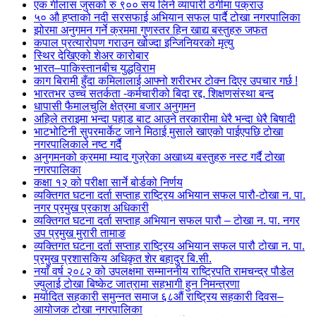
एक गीलास जुसको रु ९०० सय लिने व्यापारी ठगीमा पक्राउ
५० औ हप्ताको नदी सरसफाई अभियान सफल पार्दै टोखा नगरपालिका
झोरमा अनुगमन गर्ने क्रममा गुणस्तर हिन खाद्य बस्तुहरु जफत
कपाल प्रत्यारोपण गराउन खोज्दा इन्जिनियरको मृत्यु
स्थिर देखिएको शेअर कारोबार
भारत–पाकिस्तानबीच युद्धविराम
काग बिरामी हुँदा कमिलालाई आफ्नो शरीरभर टोक्न दिएर उपचार गर्छ !
भारतभर उच्च सतर्कता -कर्मचारीको बिदा रद्द, शिक्षणसंस्था बन्द
धापासी फैमालचुलि क्षेत्रमा बजार अनुगमन
अहिले तराइमा भन्दा पहाड बाट आउने तरकारीमा धेरै भन्दा धेरै बिषादी
भाटभोटिनी सुपरमार्केट जाने मिठाई मुसाले खाएको पाईएपछि टोखा
नगरपालिकाले नष्ट गर्दै
अनुगमनको क्रममा म्याद गुज्रेका अखाध्य बस्तुहरु नस्ट गर्दै टोखा
नगरपालिका
कक्षा १२ को परीक्षा सार्ने बोर्डको निर्णय
व्यक्तिगत घटना दर्ता सप्ताह राष्ट्रिय अभियान सफल पारौ-टोखा न. पा.
नगर प्रमुख प्रकाश अधिकारी
व्यक्तिगत घटना दर्ता सप्ताह अभियान सफल पारौ – टोखा न. पा. नगर
उप प्रमुख मुरारी तामाङ
व्यक्तिगत घटना दर्ता सप्ताह राष्ट्रिय अभियान सफल पारौ टोखा न. पा.
प्रमुख प्रशासकिय अधिकृत शेर बहादुर बि.सी.
नयाँ वर्ष २०८२ को उपलक्षमा सम्माननीय राष्ट्रिपति रामचन्द्र पौडेल
ज्युलाई टोखा बिष्केट जात्रामा सहभागी हुन निमन्त्रणा
मर्यादित सहकारी समुन्नत समाज ६८औं राष्ट्रिय सहकारी दिवस–
आयोजक टोखा नगरपालिका