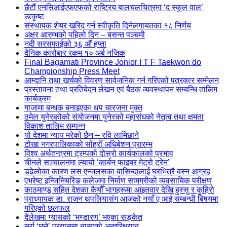
छैटौं एनसिआईएफएफको राष्ट्रिय बालचलचित्रमा ‘द स्कुल वाल’
उत्कृष्ट
संस्थापक शेयर खरिद गर्न स्वीकृति दिनेलगायतका १८ निर्णय
अक्षर आरम्भको पहिलो दिन – बसन्त पञ्चमी
नदी सरसफाईको ३६ औं हप्ता
दैनिक कारोबार रकम १० अर्ब नजिक
Final Bagamati Province Jonior I T F Taekwon do
Championship Press Meet
आम्दानि तथा खर्चको विवरण सार्वजनिक गर्न गरिएको पत्रकार सम्मेलन
प्रस्तावना तथा प्रतिबेदन लेखन एवं बैठक व्यवस्थापन सम्बन्धि तालिम
कार्यक्रम
गाजामा बन्धक बनाइएका थप चारजना मुक्त
ठमेल युनेस्कोको संयोजनमा युनेस्को महासंघको नेतृत्व तथा क्षमता
विकाश तालिम सम्पन्न
यो देशमा न्याय मरेको छैन – रवि लामिछाने
टोखा नगरपालिकाको सोह्रोँ अधिबेशन प्रारम्भ
विश्व अर्थतन्त्रमा ट्रम्पको दोस्रो कार्यकालको प्रभाव
चीनले सञ्चालनमा ल्यायो ‘कार्बन फाइबर मेट्रो ट्रेन’
डढेलोका कारण लस एन्जलसका बासिन्दालाई घरभित्रै बस्न आग्रह
एभरेष्ट इन्जिनियरिङ कलेजमा निर्माण सामग्रीको व्यवसायिक परीक्षण
काठमाण्डू सहित देशका कैयौँ भागहरूमा आइतवार देखि हुस्सु र कुहिरो
प्राध्यापक डा. राजन थपलियासंग आजको नयाँ ए आई सम्बन्धी बिषयमा
गरिएको छलफल
दैलेखमा ग्यासको ‘भण्डारण’ भएका सङ्केत
सूर्य ‘छुने’ प्रयासमा नासाको अन्तरिक्षयान