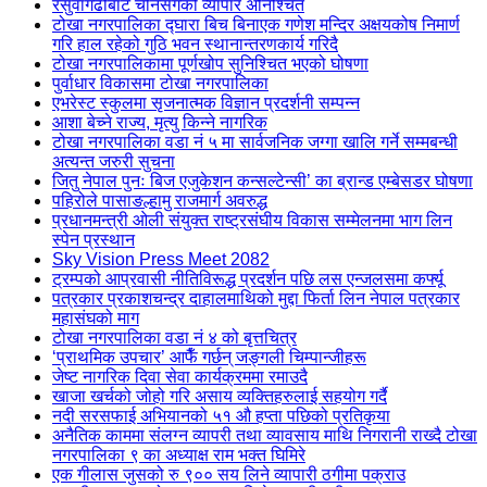
रसुवागढीबाट चीनसँगको व्यापार अनिश्चित
टोखा नगरपालिका द्घारा बिच बिनाएक गणेश मन्दिर अक्षयकोष निमार्ण
गरि हाल रहेको गुठि भवन स्थानान्तरणकार्य गरिदै
टोखा नगरपालिकामा पूर्णखोप सुनिश्चित भएको घोषणा
पुर्वाधार विकासमा टोखा नगरपालिका
एभरेस्ट स्कुलमा सृजनात्मक विज्ञान प्रदर्शनी सम्पन्न
आशा बेच्ने राज्य, मृत्यु किन्ने नागरिक
टोखा नगरपालिका वडा नं ५ मा सार्वजनिक जग्गा खालि गर्ने सम्मबन्धी
अत्यन्त जरुरी सुचना
जितु नेपाल पुनः बिज एजुकेशन कन्सल्टेन्सी’ का ब्रान्ड एम्बेसडर घोषणा
पहिरोले पासाङल्हामु राजमार्ग अवरुद्ध
प्रधानमन्त्री ओली संयुक्त राष्ट्रसंघीय विकास सम्मेलनमा भाग लिन
स्पेन प्रस्थान
Sky Vision Press Meet 2082
ट्रम्पको आप्रवासी नीतिविरूद्ध प्रदर्शन पछि लस एन्जलसमा कर्फ्यू
पत्रकार प्रकाशचन्द्र दाहालमाथिको मुद्दा फिर्ता लिन नेपाल पत्रकार
महासंघको माग
टोखा नगरपालिका वडा नं ४ को बृत्तचित्र
‘प्राथमिक उपचार’ आफैँ गर्छन् जङ्गली चिम्पान्जीहरू
जेष्ट नागरिक दिवा सेवा कार्यक्रममा रमाउदै
खाजा खर्चको जोहो गरि असाय व्यक्तिहरुलाई सहयोग गर्दै
नदी सरसफाई अभियानको ५१ औ हप्ता पछिको प्रतिकृया
अनैतिक काममा संलग्न व्यापरी तथा व्यावसाय माथि निगरानी राख्दै टोखा
नगरपालिका ९ का अध्याक्ष राम भक्त घिमिरे
एक गीलास जुसको रु ९०० सय लिने व्यापारी ठगीमा पक्राउ