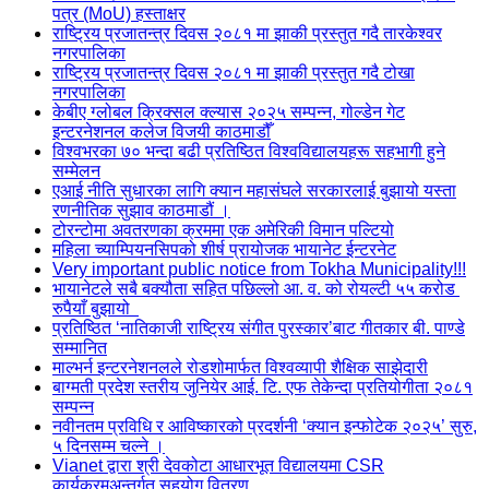
पत्र (MoU) हस्ताक्षर
राष्ट्रिय प्रजातन्त्र दिवस २०८१ मा झाकी प्रस्तुत गदै तारकेश्वर
नगरपालिका
राष्ट्रिय प्रजातन्त्र दिवस २०८१ मा झाकी प्रस्तुत गदै टोखा
नगरपालिका
केबीए ग्लोबल क्रिक्सल क्ल्यास २०२५ सम्पन्न, गोल्डेन गेट
इन्टरनेशनल कलेज विजयी काठमाडौँ
विश्वभरका ७० भन्दा बढी प्रतिष्ठित विश्वविद्यालयहरू सहभागी हुने
सम्मेलन
एआई नीति सुधारका लागि क्यान महासंघले सरकारलाई बुझायो यस्ता
रणनीतिक सुझाव काठमाडौं ।
टोरन्टोमा अवतरणका क्रममा एक अमेरिकी विमान पल्टियो
महिला च्याम्पियनसिपको शीर्ष प्रायोजक भायानेट ईन्टरनेट
Very important public notice from Tokha Municipality!!!
भायानेटले सबै बक्यौता सहित पछिल्लो आ. व. को रोयल्टी ५५ करोड
रुपैयाँ बुझायो
प्रतिष्ठित ‘नातिकाजी राष्ट्रिय संगीत पुरस्कार’बाट गीतकार बी. पाण्डे
सम्मानित
माल्भर्न इन्टरनेशनलले रोडशोमार्फत विश्वव्यापी शैक्षिक साझेदारी
बाग्मती प्रदेश स्तरीय जुनियेर आई. टि. एफ तेकेन्दा प्रतियोगीता २०८१
सम्पन्न
नवीनतम प्रविधि र आविष्कारको प्रदर्शनी ‘क्यान इन्फोटेक २०२५’ सुरु,
५ दिनसम्म चल्ने ।
Vianet द्वारा श्री देवकोटा आधारभूत विद्यालयमा CSR
कार्यक्रमअन्तर्गत सहयोग वितरण