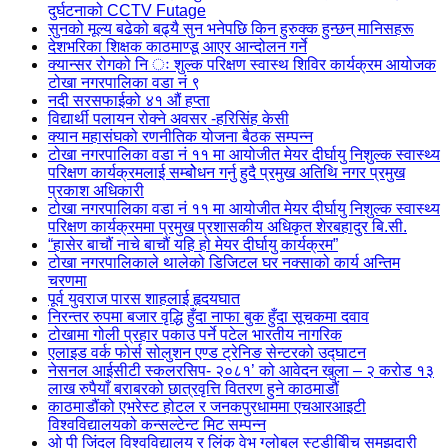
दुर्घटनाको CCTV Futage
सुनको मूल्य बढेको बढ्यै सुन भनेपछि किन हुरुक्क हुन्छन् मानिसहरू
देशभरिका शिक्षक काठमाण्डू आएर आन्दोलन गर्ने
क्यान्सर रोगको नि ः शुल्क परिक्षण स्वास्थ शिविर कार्यक्रम आयोजक
टोखा नगरपालिका वडा नं ९
नदी सरसफाईको ४१ औं हप्ता
विद्यार्थी पलायन रोक्ने अवसर -हरिसिंह केसी
क्यान महासंघको रणनीतिक योजना बैठक सम्पन्न
टोखा नगरपालिका वडा नं ११ मा आयोजीत मेयर दीर्घायु निशुल्क स्वास्थ्य
परिक्षण कार्यक्रमलाई सम्बोेधन गर्नु हुदै प्रमुख अतिथि नगर प्रमुख
प्रकाश अधिकारी
टोखा नगरपालिका वडा नं ११ मा आयोजीत मेयर दीर्घायु निशुल्क स्वास्थ्य
परिक्षण कार्यक्रममा प्रमुख प्रशासकीय अधिकृत शेरबहादुर बि.सी.
“हासेर बाचौं नाचे बाचौं यहि हो मेयर दीर्घायु कार्यक्रम”
टोखा नगरपालिकाले थालेको डिजिटल घर नक्साको कार्य अन्तिम
चरणमा
पूर्व युवराज पारस शाहलाई हृदयघात
निरन्तर रुपमा बजार वृद्धि हुँदा नाफा बुक हुँदा सूचकमा दवाव
टोखामा गोली प्रहार पकाउ पर्ने पटेल भारतीय नागरिक
एलाइड वर्क फोर्स सोलुशन एण्ड ट्रेनिङ सेन्टरको उद्घाटन
नेसनल आईसीटी स्कलरसिप- २०८१’ को आवेदन खुला – २ करोड १३
लाख रुपैयाँ बराबरको छात्रवृत्ति वितरण हुने काठमाडौं
काठमाडौंको एभरेस्ट होटल र जनकपुरधाममा एचआरआइटी
विश्वविद्यालयको कन्सल्टेन्ट मिट सम्पन्न
ओ पी जिंदल विश्वविद्यालय र लिंक वेभ ग्लोबल स्टडीबीिच समझदारी