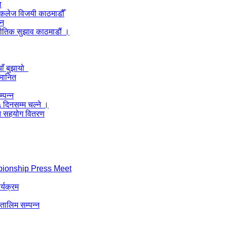
ा
ल कलेज विजयी काठमाडौँ
लन
नीतिक सुझाव काठमाडौं ।
याँ बुझायो
्मानित
्पन्न
५ दिनसम्म चल्ने ।
्गत सहयोग वितरण
pionship Press Meet
र्यक्रम
 तालिम सम्पन्न