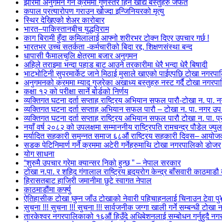
झोरमा अनुगमन गर्ने क्रममा गुणस्तर हिन खाद्य बस्तुहरु जफत
कपाल प्रत्यारोपण गराउन खोज्दा इन्जिनियरको मृत्यु
स्थिर देखिएको शेअर कारोबार
भारत–पाकिस्तानबीच युद्धविराम
काग बिरामी हुँदा कमिलालाई आफ्नो शरीरभर टोक्न दिएर उपचार गर्छ !
भारतभर उच्च सतर्कता -कर्मचारीको बिदा रद्द, शिक्षणसंस्था बन्द
धापासी फैमालचुलि क्षेत्रमा बजार अनुगमन
अहिले तराइमा भन्दा पहाड बाट आउने तरकारीमा धेरै भन्दा धेरै बिषादी
भाटभोटिनी सुपरमार्केट जाने मिठाई मुसाले खाएको पाईएपछि टोखा नगरपालिक
अनुगमनको क्रममा म्याद गुज्रेका अखाध्य बस्तुहरु नस्ट गर्दै टोखा नगरप
कक्षा १२ को परीक्षा सार्ने बोर्डको निर्णय
व्यक्तिगत घटना दर्ता सप्ताह राष्ट्रिय अभियान सफल पारौ-टोखा न. पा.
व्यक्तिगत घटना दर्ता सप्ताह अभियान सफल पारौ – टोखा न. पा. नगर उप 
व्यक्तिगत घटना दर्ता सप्ताह राष्ट्रिय अभियान सफल पारौ टोखा न. पा. 
नयाँ वर्ष २०८२ को उपलक्षमा सम्माननीय राष्ट्रिपति रामचन्द्र पौडेल ज्यु
मर्यादित सहकारी समुन्नत समाज ६८औं राष्ट्रिय सहकारी दिवस– आयो
सडक पेटिनिमार्ण गर्ने क्रममा अटेरी गर्नेहरुमाथि टोखा नगरपालिको डोजर
योग साधना
“शुरुमै उपचार गरेमा क्यान्सर निको हुन्छ ” – नेपाल सरकार
टोखा न.पा. र शहिद गंगालाल राष्ट्रिय हृदयरोग केन्द्र बाँसवारी काठम
हिरासतबाट हाजिरी जमानीमा छुटे स्वागत नेपाल
काठमाडौंमा कर्फ्यु
ऐतिहासीक टोखा घुम्न जाँउ टोखाको नेवारी पहिचाहनलाई चिनाउन टेवा प
सुचना !!! सुचना !!! सुचना !!! सार्वजनीक जग्गा खाली गर्ने सम्बन्धी टोख
तारकेश्वर नगरपालिकाको १६औं हिउँदे अधिबेशनलाई सम्बोधन गर्नुहुदै नगर 