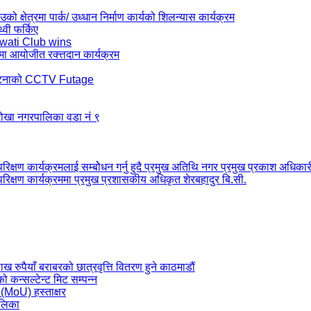
ो क्षेत्रमा पार्क/ उध्धान निर्माण कार्यको शिलन्यास कार्यक्रम
थ्वी फर्किए
wati Club wins
मा आयोजीत रक्त्तदान कार्यक्रम
र्घटनाको CCTV Futage
 टोखा नगरपालिका वडा नं ९
रिक्षण कार्यक्रमलाई सम्बोेधन गर्नु हुदै प्रमुख अतिथि नगर प्रमुख प्रकाश अधिकार
परिक्षण कार्यक्रममा प्रमुख प्रशासकीय अधिकृत शेरबहादुर बि.सी.
ैयाँ बराबरको छात्रवृत्ति वितरण हुने काठमाडौं
कन्सल्टेन्ट मिट सम्पन्न
 (MoU) हस्ताक्षर
ालिका