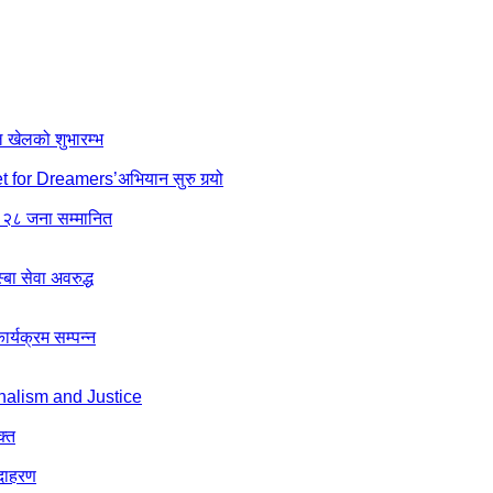
ल खेलको शुभारम्भ
net for Dreamers’अभियान सुरु गर्‍यो
 २८ जना सम्मानित
ा सेवा अवरुद्ध
्यक्रम सम्पन्न
nalism and Justice
क्त
उदाहरण