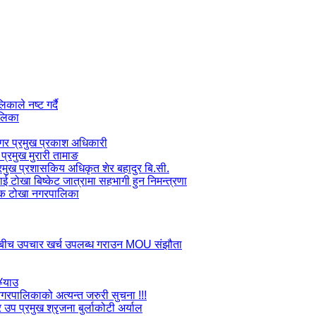
ाले नष्ट गर्दै
ालिका
 नगर प्रमुख प्रकाश अधिकारी
प्रमुख मुरारी तामाङ
प्रमुख प्रशासकिय अधिकृत शेर बहादुर बि.सी.
लाई टोखा बिष्केट जात्रामा सहभागी हुन निमन्त्रणा
जक टोखा नगरपालिका
ाडौ बीच उपचार खर्च उपलब्ध गराउन MOU संझौता
ु¥याउ
ा नगरपालिकाको अत्यन्त जरुरी सुचना !!!
उप प्रमुख श्रृजना बुर्लाकोटी अर्याल