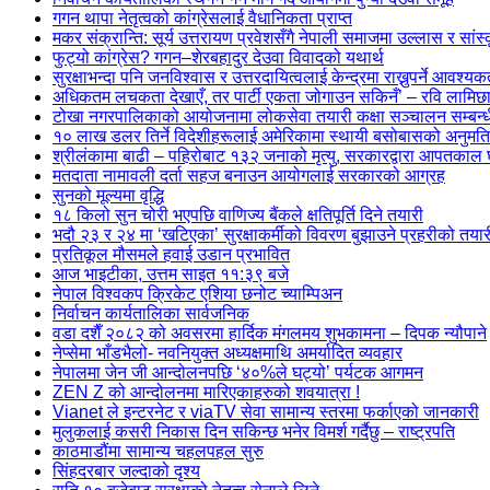
गगन थापा नेतृत्वको कांग्रेसलाई वैधानिकता प्राप्त
मकर संक्रान्ति: सूर्य उत्तरायण प्रवेशसँगै नेपाली समाजमा उल्लास र सां
फुट्यो कांग्रेस? गगन–शेरबहादुर देउवा विवादको यथार्थ
सुरक्षाभन्दा पनि जनविश्वास र उत्तरदायित्वलाई केन्द्रमा राख्नुपर्ने आवश्यक
अधिकतम लचकता देखाएँ, तर पार्टी एकता जोगाउन सकिनँ’ – रवि लामिछा
टोखा नगरपालिकाको आयोजनामा लोकसेवा तयारी कक्षा सञ्चालन सम्बन्धी
१० लाख डलर तिर्ने विदेशीहरूलाई अमेरिकामा स्थायी बसोबासको अनुमति
श्रीलंकामा बाढी – पहिरोबाट १३२ जनाको मृत्यु, सरकारद्वारा आपतकाल
मतदाता नामावली दर्ता सहज बनाउन आयोगलाई सरकारको आग्रह
सुनको मूल्यमा वृद्धि
१८ किलो सुन चोरी भएपछि वाणिज्य बैंकले क्षतिपूर्ति दिने तयारी
भदौ २३ र २४ मा ‘खटिएका’ सुरक्षाकर्मीको विवरण बुझाउने प्रहरीको तयार
प्रतिकूल मौसमले हवाई उडान प्रभावित
आज भाइटीका, उत्तम साइत ११:३९ बजे
नेपाल विश्वकप क्रिकेट एशिया छनोट च्याम्पिअन
निर्वाचन कार्यतालिका सार्वजनिक
वडा दशैँ २०८२ को अवसरमा हार्दिक मंगलमय शुभकामना – दिपक न्यौपाने
नेप्सेमा भाँडभैलो- नवनियुक्त अध्यक्षमाथि अमर्यादित व्यवहार
नेपालमा जेन जी आन्दोलनपछि ‘४०%ले घट्यो’ पर्यटक आगमन
ZEN Z को आन्दोलनमा मारिएकाहरुको शवयात्रा !
Vianet ले इन्टरनेट र viaTV सेवा सामान्य स्तरमा फर्काएको जानकारी
मुलुकलाई कसरी निकास दिन सकिन्छ भनेर विमर्श गर्दैछु – राष्ट्रपति
काठमाडौंमा सामान्य चहलपहल सुरु
सिंहदरबार जल्दाको दृश्य