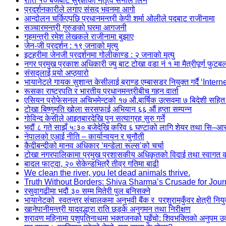
राति १० बजेबाट सुरक्षाको नेतृत्व सेनाले लिने
प्रदर्शनकारीले लगाए संसद् भवनमा आगो
आन्दोलन चर्किएपछि प्रधानमन्त्री केपी शर्मा ओलीले पदबाट ‍राजीनामा
सञ्चारमन्त्री गुरुङको घरमा आगजनी
गृहमन्त्री रमेश लेखकले राजीनामा बुझाए
जेन-जी प्रदर्शन : १९ जनाको मृत्यु
इटहरीमा जेनजी प्रदर्शनमा गोलीकाण्ड : २ जनाको मृत्यु
नगर प्रमुख प्रकाश अधिकारी ज्यु बाट टोखा वडा नं १ मा मैत्रीपूर्ण फुटब
संसद्लाई पर्‍यो अप्ठ्यारो
भायानेटले गायक सुशान्त केसीलाई ब्राण्ड एम्बासडर नियुक्त गर्दै ‘Inter
रूसका राष्ट्रपति र भारतीय प्रधानमन्त्रीबीच गहन वार्ता
एसियन प्रोफेसनल अचिभमेन्टको १७ औ.बार्षिक उत्सवमा ७ बिदेशी सहित
टोखा बिष्णुमति खोला सरसफाई अभियान ६६ औं हप्ता सम्पन्न
गोविन्द केसीले आइतबारदेखि पुन सत्याग्रह सुरु गर्ने
भदौं ८ गते साझँ ५ः३० बजेदेखि करिव ६ घण्टाको लागि शेयर तथा सि–आस्ब
नेपालको एआई नीति – कार्यान्वयन र चुनौती
कैदीबन्दीको मानव अधिकार ‘मन्डेला रूल्स’को चर्चा
टोखा नगरपालिकामा प्रमुख प्रशासकीय अधिकृतको विदाई तथा स्वागत कार
बादल फाट्दा, २० सेकेन्डभित्रै तीव्र गतिमा बाढी
We clean the river, you let dead animals thrive.
Truth Without Borders: Shiva Sharma’s Crusade for Jour
रसुवागढीमा भदौ ३० सम्म मितेरी पुल बनिसक्ने
भायानेटको स्वतन्त्र संचालकमा अनुभवी बैंक र परशुरामकुँवर क्षेत्री नियु
खानेपानीमन्त्री यादवद्धारा राति छड्के अनुगमन तथा निरीक्षण
श्रावण महिनामा पशुपतिनाथमा भक्तजनको घुइँचो: शिवभक्तिको अनुपम 