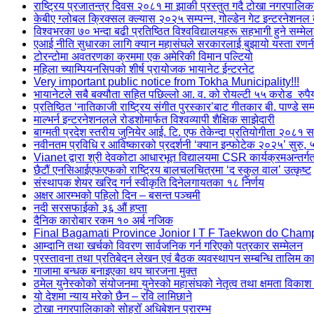
राष्ट्रिय प्रजातन्त्र दिवस २०८१ मा झाकी प्रस्तुत गदै टोखा नगरपालिक
केबीए ग्लोबल क्रिक्सल क्ल्यास २०२५ सम्पन्न, गोल्डेन गेट इन्टरनेशन
विश्वभरका ७० भन्दा बढी प्रतिष्ठित विश्वविद्यालयहरू सहभागी हुने सम्मे
एआई नीति सुधारका लागि क्यान महासंघले सरकारलाई बुझायो यस्ता रण
टोरन्टोमा अवतरणका क्रममा एक अमेरिकी विमान पल्टियो
महिला च्याम्पियनसिपको शीर्ष प्रायोजक भायानेट ईन्टरनेट
Very important public notice from Tokha Municipality!!!
भायानेटले सबै बक्यौता सहित पछिल्लो आ. व. को रोयल्टी ५५ करोड रुपै
प्रतिष्ठित ‘नातिकाजी राष्ट्रिय संगीत पुरस्कार’बाट गीतकार बी. पाण्डे सम
माल्भर्न इन्टरनेशनलले रोडशोमार्फत विश्वव्यापी शैक्षिक साझेदारी
बाग्मती प्रदेश स्तरीय जुनियेर आई. टि. एफ तेकेन्दा प्रतियोगीता २०८१ सम
नवीनतम प्रविधि र आविष्कारको प्रदर्शनी ‘क्यान इन्फोटेक २०२५’ सुरु, 
Vianet द्वारा श्री देवकोटा आधारभूत विद्यालयमा CSR कार्यक्रमअन्तर
छैटौं एनसिआईएफएफको राष्ट्रिय बालचलचित्रमा ‘द स्कुल वाल’ उत्कृष्ट
संस्थापक शेयर खरिद गर्न स्वीकृति दिनेलगायतका १८ निर्णय
अक्षर आरम्भको पहिलो दिन – बसन्त पञ्चमी
नदी सरसफाईको ३६ औं हप्ता
दैनिक कारोबार रकम १० अर्ब नजिक
Final Bagamati Province Jonior I T F Taekwon do Cham
आम्दानि तथा खर्चको विवरण सार्वजनिक गर्न गरिएको पत्रकार सम्मेलन
प्रस्तावना तथा प्रतिबेदन लेखन एवं बैठक व्यवस्थापन सम्बन्धि तालिम का
गाजामा बन्धक बनाइएका थप चारजना मुक्त
ठमेल युनेस्कोको संयोजनमा युनेस्को महासंघको नेतृत्व तथा क्षमता विकाश
यो देशमा न्याय मरेको छैन – रवि लामिछाने
टोखा नगरपालिकाको सोह्रोँ अधिबेशन प्रारम्भ