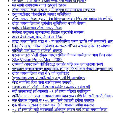
गत साता ५ प्रतिशत बढेको नेप्से, यस साता के होला?
मह लामो समयसम्म ताजा रहनुको रहस्य
टोखा नगरपालिका वडा नं ६ मा खुल्ला व्यायामशाला उद्घाटन
रसुवागढीबाट चीनसँगको व्यापार अनिश्चित
टोखा नगरपालिका द्घारा बिच बिनाएक गणेश मन्दिर अक्षयकोष निमार्ण गरि 
टोखा नगरपालिकामा पूर्णखोप सुनिश्चित भएको घोषणा
पुर्वाधार विकासमा टोखा नगरपालिका
एभरेस्ट स्कुलमा सृजनात्मक विज्ञान प्रदर्शनी सम्पन्न
आशा बेच्ने राज्य, मृत्यु किन्ने नागरिक
टोखा नगरपालिका वडा नं ५ मा सार्वजनिक जग्गा खालि गर्ने सम्मबन्धी अत्
जितु नेपाल पुनः बिज एजुकेशन कन्सल्टेन्सी’ का ब्रान्ड एम्बेसडर घोषणा
पहिरोले पासाङल्हामु राजमार्ग अवरुद्ध
प्रधानमन्त्री ओली संयुक्त राष्ट्रसंघीय विकास सम्मेलनमा भाग लिन स्पेन
Sky Vision Press Meet 2082
ट्रम्पको आप्रवासी नीतिविरूद्ध प्रदर्शन पछि लस एन्जलसमा कर्फ्यू
पत्रकार प्रकाशचन्द्र दाहालमाथिको मुद्दा फिर्ता लिन नेपाल पत्रकार मह
टोखा नगरपालिका वडा नं ४ को बृत्तचित्र
‘प्राथमिक उपचार’ आफैँ गर्छन् जङ्गली चिम्पान्जीहरू
जेष्ट नागरिक दिवा सेवा कार्यक्रममा रमाउदै
खाजा खर्चको जोहो गरि असाय व्यक्तिहरुलाई सहयोग गर्दै
नदी सरसफाई अभियानको ५१ औ हप्ता पछिको प्रतिकृया
अनैतिक काममा संलग्न व्यापरी तथा व्यावसाय माथि निगरानी राख्दै टोखा 
एक गीलास जुसको रु ९०० सय लिने व्यापारी ठगीमा पक्राउ
एक गीलास जुसको रु ९०० सय लिने व्यापारी ठगीमा पक्राउ
५० औ हप्ताको नदी सरसफाई अभियान सफल पार्दै टोखा नगरपालिका