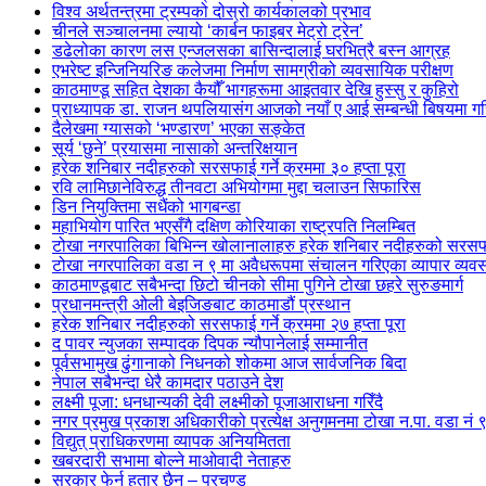
विश्व अर्थतन्त्रमा ट्रम्पको दोस्रो कार्यकालको प्रभाव
चीनले सञ्चालनमा ल्यायो ‘कार्बन फाइबर मेट्रो ट्रेन’
डढेलोका कारण लस एन्जलसका बासिन्दालाई घरभित्रै बस्न आग्रह
एभरेष्ट इन्जिनियरिङ कलेजमा निर्माण सामग्रीको व्यवसायिक परीक्षण
काठमाण्डू सहित देशका कैयौँ भागहरूमा आइतवार देखि हुस्सु र कुहिरो
प्राध्यापक डा. राजन थपलियासंग आजको नयाँ ए आई सम्बन्धी बिषयमा
दैलेखमा ग्यासको ‘भण्डारण’ भएका सङ्केत
सूर्य ‘छुने’ प्रयासमा नासाको अन्तरिक्षयान
हरेक शनिबार नदीहरुको सरसफाई गर्ने क्रममा ३० हप्ता पूरा
रवि लामिछानेविरुद्ध तीनवटा अभियोगमा मुद्दा चलाउन सिफारिस
डिन नियुक्तिमा सधैंको भागबन्डा
महाभियोग पारित भएसँगै दक्षिण कोरियाका राष्ट्रपति निलम्बित
टोखा नगरपालिका बिभिन्न खोलानालाहरु हरेक शनिबार नदीहरुको सरसफाई ग
टोखा नगरपालिका वडा न ९ मा अवैधरूपमा संचालन गरिएका व्यापार व्यव
काठमाण्डूबाट सबैभन्दा छिटो चीनको सीमा पुगिने टोखा छहरे सुरुङमार्ग
प्रधानमन्त्री ओली बेइजिङबाट काठमाडौं प्रस्थान
हरेक शनिबार नदीहरुको सरसफाई गर्ने क्रममा २७ हप्ता पूरा
द पावर न्युजका सम्पादक दिपक न्यौपानेलाई सम्मानीत
पूर्वसभामुख ढुंगानाको निधनको शोकमा आज सार्वजनिक बिदा
नेपाल सबैभन्दा धेरै कामदार पठाउने देश
लक्ष्मी पूजा: धनधान्यकी देवी लक्ष्मीको पूजाआराधना गरिँदै
नगर प्रमुख प्रकाश अधिकारीको प्रत्येक्ष अनुगमनमा टोखा न.पा. वडा नं
विद्युत् प्राधिकरणमा व्यापक अनियमितता
खबरदारी सभामा बोल्ने माओवादी नेताहरु
सरकार फेर्न हतार छैन – प्रचण्ड