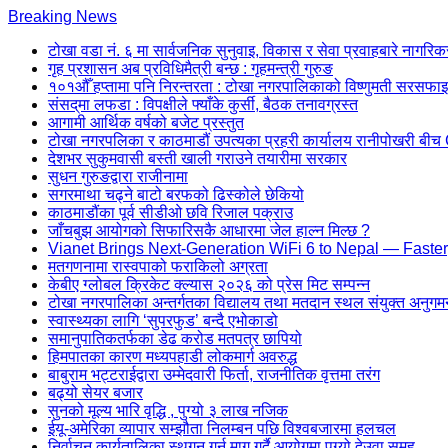
Skip
Breaking News
to
टोखा वडा नं. ६ मा सार्वजनिक सुनुवाइ, विकास र सेवा प्रवाहबारे नागरिकसँ
content
गृह प्रशासन अब प्रविधिमैत्री बन्छ : गृहमन्त्री गुरुङ
(Press
१०१औँ हप्तामा पनि निरन्तरता : टोखा नगरपालिकाको विष्णुमती सरसफाइ 
Enter)
संसद्‌मा लफडा : विपक्षीले फ्याँके कुर्सी, बैठक तनावग्रस्त
आगामी आर्थिक वर्षको बजेट प्रस्तुत
टोखा नगरपलिका र काठमाडौं उपत्यका प्रहरी कार्यालय रानीपोखरी 
देशभर सुकुमवासी बस्ती खाली गराउने तयारीमा सरकार
सुधन गुरुङद्वारा राजीनामा
सगरमाथा चढ्ने बाटो बरफको ढिस्कोले छेकियो
काठमाडौंका पूर्व सीडीओ छवि रिजाल पक्राउ
जाँचबुझ आयोगको सिफारिसकै आधारमा जेल हाल्न मिल्छ ?
Vianet Brings Next-Generation WiFi 6 to Nepal — Faster
मतगणनामा रास्वपाको फराकिलो अग्रता
केबीए ग्लोबल क्रिकेट क्ल्यास २०२६ को प्रेस मिट सम्पन्न
टोखा नगरपालिका अन्तर्गतका विद्यालय तथा मतदान स्थल संयुक्त अनुगम
स्वास्थ्यका लागि ‘सुपरफुड’ बन्दै एभोकाडो
समानुपातिकतर्फका डेढ करोड मतपत्र छापियो
हिमपातका कारण मध्यपहाडी लोकमार्ग अवरुद्ध
बाबुराम भट्टराईद्वारा उम्मेदवारी फिर्ता, राजनीतिक वृत्तमा तरंग
बढ्यो सेयर बजार
सुनको मूल्य भारि वृद्धि , पुग्यो ३ लाख नजिक
ईयू-अमेरिका व्यापार सम्झौता निलम्बन पछि विश्वबजारमा हलचल
निर्वाचन कार्यतालिका स्थगन गर्न माग गर्दै आयोगमा पुग्यो देउवा समूह