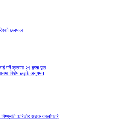
 गरिएको छलफल
र्ने क्रममा २९ हप्ता पूरा
सायमा बिशेष छड्के अनुगमन
 ९ बिष्णुमति करिडोर सडक कालोपत्रे