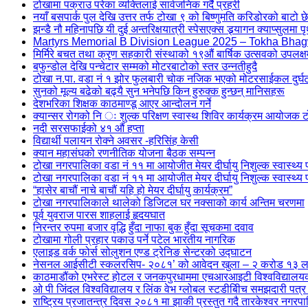
टोखामा पक्राउ परेका व्यक्तिलाई सार्वजनिक गर्दै प्रहरी
नयाँ बसपार्क पुल देखि उत्तर तर्फ टोखा ९ को बिष्णुमति करिडोरको बाटो छेउक
झन्डै नौ महिनापछि यी दुई अन्तरिक्षयात्री स्पेसएक्स ड्र्यागन क्याप्सुलमा पृ
Martyrs Memorial B Division League 2025 – Tokha Bhag
मिर्मिरे बचत तथा क्रृण सहकारी संस्थाको १९औं बार्षिक उत्सवको उपलक्ष
बफुन्डोल देखि पन्चेटार सम्मको मोटरबाटोको स्तर उन्नतीहुदै
टोखा न.पा. वडा नं १ झोर फुलबारी चोक नजिक भएको मोटरसाईकल दु
सुनको मूल्य बढेको बढ्यै सुन भनेपछि किन हुरुक्क हुन्छन् मानिसहरू
देशभरिका शिक्षक काठमाण्डू आएर आन्दोलन गर्ने
क्यान्सर रोगको नि ः शुल्क परिक्षण स्वास्थ शिविर कार्यक्रम आयोजक
नदी सरसफाईको ४१ औं हप्ता
विद्यार्थी पलायन रोक्ने अवसर -हरिसिंह केसी
क्यान महासंघको रणनीतिक योजना बैठक सम्पन्न
टोखा नगरपालिका वडा नं ११ मा आयोजीत मेयर दीर्घायु निशुल्क स्वास्थ्य प
टोखा नगरपालिका वडा नं ११ मा आयोजीत मेयर दीर्घायु निशुल्क स्वास्थ्य 
“हासेर बाचौं नाचे बाचौं यहि हो मेयर दीर्घायु कार्यक्रम”
टोखा नगरपालिकाले थालेको डिजिटल घर नक्साको कार्य अन्तिम चरणमा
पूर्व युवराज पारस शाहलाई हृदयघात
निरन्तर रुपमा बजार वृद्धि हुँदा नाफा बुक हुँदा सूचकमा दवाव
टोखामा गोली प्रहार पकाउ पर्ने पटेल भारतीय नागरिक
एलाइड वर्क फोर्स सोलुशन एण्ड ट्रेनिङ सेन्टरको उद्घाटन
नेसनल आईसीटी स्कलरसिप- २०८१’ को आवेदन खुला – २ करोड १३ लाख रुप
काठमाडौंको एभरेस्ट होटल र जनकपुरधाममा एचआरआइटी विश्वविद्यालयको 
ओ पी जिंदल विश्वविद्यालय र लिंक वेभ ग्लोबल स्टडीबीिच समझदारी पत्र
राष्ट्रिय प्रजातन्त्र दिवस २०८१ मा झाकी प्रस्तुत गदै तारकेश्वर नगरप