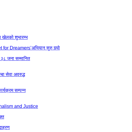
ल खेलको शुभारम्भ
net for Dreamers’अभियान सुरु गर्‍यो
 २८ जना सम्मानित
ा सेवा अवरुद्ध
्यक्रम सम्पन्न
nalism and Justice
क्त
उदाहरण