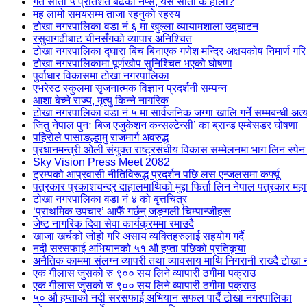
गत साता ५ प्रतिशत बढेको नेप्से, यस साता के होला?
मह लामो समयसम्म ताजा रहनुको रहस्य
टोखा नगरपालिका वडा नं ६ मा खुल्ला व्यायामशाला उद्घाटन
रसुवागढीबाट चीनसँगको व्यापार अनिश्चित
टोखा नगरपालिका द्घारा बिच बिनाएक गणेश मन्दिर अक्षयकोष निमार्ण गरि 
टोखा नगरपालिकामा पूर्णखोप सुनिश्चित भएको घोषणा
पुर्वाधार विकासमा टोखा नगरपालिका
एभरेस्ट स्कुलमा सृजनात्मक विज्ञान प्रदर्शनी सम्पन्न
आशा बेच्ने राज्य, मृत्यु किन्ने नागरिक
टोखा नगरपालिका वडा नं ५ मा सार्वजनिक जग्गा खालि गर्ने सम्मबन्धी अत्
जितु नेपाल पुनः बिज एजुकेशन कन्सल्टेन्सी’ का ब्रान्ड एम्बेसडर घोषणा
पहिरोले पासाङल्हामु राजमार्ग अवरुद्ध
प्रधानमन्त्री ओली संयुक्त राष्ट्रसंघीय विकास सम्मेलनमा भाग लिन स्पेन
Sky Vision Press Meet 2082
ट्रम्पको आप्रवासी नीतिविरूद्ध प्रदर्शन पछि लस एन्जलसमा कर्फ्यू
पत्रकार प्रकाशचन्द्र दाहालमाथिको मुद्दा फिर्ता लिन नेपाल पत्रकार मह
टोखा नगरपालिका वडा नं ४ को बृत्तचित्र
‘प्राथमिक उपचार’ आफैँ गर्छन् जङ्गली चिम्पान्जीहरू
जेष्ट नागरिक दिवा सेवा कार्यक्रममा रमाउदै
खाजा खर्चको जोहो गरि असाय व्यक्तिहरुलाई सहयोग गर्दै
नदी सरसफाई अभियानको ५१ औ हप्ता पछिको प्रतिकृया
अनैतिक काममा संलग्न व्यापरी तथा व्यावसाय माथि निगरानी राख्दै टोखा 
एक गीलास जुसको रु ९०० सय लिने व्यापारी ठगीमा पक्राउ
एक गीलास जुसको रु ९०० सय लिने व्यापारी ठगीमा पक्राउ
५० औ हप्ताको नदी सरसफाई अभियान सफल पार्दै टोखा नगरपालिका