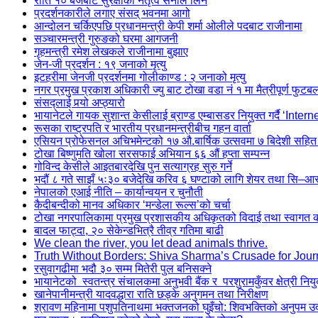
राति १० बजेबाट सुरक्षाको नेतृत्व सेनाले लिने
प्रदर्शनकारीले लगाए संसद् भवनमा आगो
आन्दोलन चर्किएपछि प्रधानमन्त्री केपी शर्मा ओलीले पदबाट ‍राजीनामा
सञ्चारमन्त्री गुरुङको घरमा आगजनी
गृहमन्त्री रमेश लेखकले राजीनामा बुझाए
जेन-जी प्रदर्शन : १९ जनाको मृत्यु
इटहरीमा जेनजी प्रदर्शनमा गोलीकाण्ड : २ जनाको मृत्यु
नगर प्रमुख प्रकाश अधिकारी ज्यु बाट टोखा वडा नं १ मा मैत्रीपूर्ण फुटब
संसद्लाई पर्‍यो अप्ठ्यारो
भायानेटले गायक सुशान्त केसीलाई ब्राण्ड एम्बासडर नियुक्त गर्दै ‘Inter
रूसका राष्ट्रपति र भारतीय प्रधानमन्त्रीबीच गहन वार्ता
एसियन प्रोफेसनल अचिभमेन्टको १७ औ.बार्षिक उत्सवमा ७ बिदेशी सहित
टोखा बिष्णुमति खोला सरसफाई अभियान ६६ औं हप्ता सम्पन्न
गोविन्द केसीले आइतबारदेखि पुन सत्याग्रह सुरु गर्ने
भदौं ८ गते साझँ ५ः३० बजेदेखि करिव ६ घण्टाको लागि शेयर तथा सि–आस्ब
नेपालको एआई नीति – कार्यान्वयन र चुनौती
कैदीबन्दीको मानव अधिकार ‘मन्डेला रूल्स’को चर्चा
टोखा नगरपालिकामा प्रमुख प्रशासकीय अधिकृतको विदाई तथा स्वागत कार
बादल फाट्दा, २० सेकेन्डभित्रै तीव्र गतिमा बाढी
We clean the river, you let dead animals thrive.
Truth Without Borders: Shiva Sharma’s Crusade for Jour
रसुवागढीमा भदौ ३० सम्म मितेरी पुल बनिसक्ने
भायानेटको स्वतन्त्र संचालकमा अनुभवी बैंक र परशुरामकुँवर क्षेत्री नियु
खानेपानीमन्त्री यादवद्धारा राति छड्के अनुगमन तथा निरीक्षण
श्रावण महिनामा पशुपतिनाथमा भक्तजनको घुइँचो: शिवभक्तिको अनुपम 