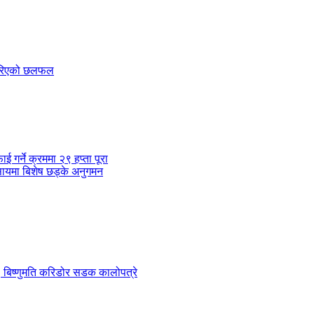
 गरिएको छलफल
र्ने क्रममा २९ हप्ता पूरा
सायमा बिशेष छड्के अनुगमन
 ९ बिष्णुमति करिडोर सडक कालोपत्रे