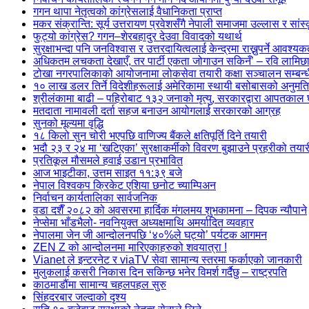
गगन थापा नेतृत्वको कांग्रेसलाई वैधानिकता प्राप्त
मकर संक्रान्ति: सूर्य उत्तरायण प्रवेशसँगै नेपाली समाजमा उल्लास र सां
फुट्यो कांग्रेस? गगन–शेरबहादुर देउवा विवादको यथार्थ
सुरक्षाभन्दा पनि जनविश्वास र उत्तरदायित्वलाई केन्द्रमा राख्नुपर्ने आवश्यक
अधिकतम लचकता देखाएँ, तर पार्टी एकता जोगाउन सकिनँ’ – रवि लामिछा
टोखा नगरपालिकाको आयोजनामा लोकसेवा तयारी कक्षा सञ्चालन सम्बन्धी
१० लाख डलर तिर्ने विदेशीहरूलाई अमेरिकामा स्थायी बसोबासको अनुमति
श्रीलंकामा बाढी – पहिरोबाट १३२ जनाको मृत्यु, सरकारद्वारा आपतकाल
मतदाता नामावली दर्ता सहज बनाउन आयोगलाई सरकारको आग्रह
सुनको मूल्यमा वृद्धि
१८ किलो सुन चोरी भएपछि वाणिज्य बैंकले क्षतिपूर्ति दिने तयारी
भदौ २३ र २४ मा ‘खटिएका’ सुरक्षाकर्मीको विवरण बुझाउने प्रहरीको तयार
प्रतिकूल मौसमले हवाई उडान प्रभावित
आज भाइटीका, उत्तम साइत ११:३९ बजे
नेपाल विश्वकप क्रिकेट एशिया छनोट च्याम्पिअन
निर्वाचन कार्यतालिका सार्वजनिक
वडा दशैँ २०८२ को अवसरमा हार्दिक मंगलमय शुभकामना – दिपक न्यौपाने
नेप्सेमा भाँडभैलो- नवनियुक्त अध्यक्षमाथि अमर्यादित व्यवहार
नेपालमा जेन जी आन्दोलनपछि ‘४०%ले घट्यो’ पर्यटक आगमन
ZEN Z को आन्दोलनमा मारिएकाहरुको शवयात्रा !
Vianet ले इन्टरनेट र viaTV सेवा सामान्य स्तरमा फर्काएको जानकारी
मुलुकलाई कसरी निकास दिन सकिन्छ भनेर विमर्श गर्दैछु – राष्ट्रपति
काठमाडौंमा सामान्य चहलपहल सुरु
सिंहदरबार जल्दाको दृश्य