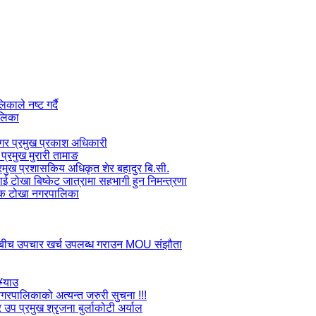
ाले नष्ट गर्दै
ालिका
 नगर प्रमुख प्रकाश अधिकारी
प्रमुख मुरारी तामाङ
प्रमुख प्रशासकिय अधिकृत शेर बहादुर बि.सी.
लाई टोखा बिष्केट जात्रामा सहभागी हुन निमन्त्रणा
जक टोखा नगरपालिका
ाडौ बीच उपचार खर्च उपलब्ध गराउन MOU संझौता
ु¥याउ
ा नगरपालिकाको अत्यन्त जरुरी सुचना !!!
उप प्रमुख श्रृजना बुर्लाकोटी अर्याल