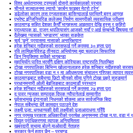
विश्व अर्थतन्त्रमा ट्रम्पको दोस्रो कार्यकालको प्रभाव
चीनले सञ्चालनमा ल्यायो ‘कार्बन फाइबर मेट्रो ट्रेन’
डढेलोका कारण लस एन्जलसका बासिन्दालाई घरभित्रै बस्न आग्रह
एभरेष्ट इन्जिनियरिङ कलेजमा निर्माण सामग्रीको व्यवसायिक परीक्षण
काठमाण्डू सहित देशका कैयौँ भागहरूमा आइतवार देखि हुस्सु र कुहिरो
प्राध्यापक डा. राजन थपलियासंग आजको नयाँ ए आई सम्बन्धी बिषयमा
दैलेखमा ग्यासको ‘भण्डारण’ भएका सङ्केत
सूर्य ‘छुने’ प्रयासमा नासाको अन्तरिक्षयान
हरेक शनिबार नदीहरुको सरसफाई गर्ने क्रममा ३० हप्ता पूरा
रवि लामिछानेविरुद्ध तीनवटा अभियोगमा मुद्दा चलाउन सिफारिस
डिन नियुक्तिमा सधैंको भागबन्डा
महाभियोग पारित भएसँगै दक्षिण कोरियाका राष्ट्रपति निलम्बित
टोखा नगरपालिका बिभिन्न खोलानालाहरु हरेक शनिबार नदीहरुको सरसफाई ग
टोखा नगरपालिका वडा न ९ मा अवैधरूपमा संचालन गरिएका व्यापार व्यव
काठमाण्डूबाट सबैभन्दा छिटो चीनको सीमा पुगिने टोखा छहरे सुरुङमार्ग
प्रधानमन्त्री ओली बेइजिङबाट काठमाडौं प्रस्थान
हरेक शनिबार नदीहरुको सरसफाई गर्ने क्रममा २७ हप्ता पूरा
द पावर न्युजका सम्पादक दिपक न्यौपानेलाई सम्मानीत
पूर्वसभामुख ढुंगानाको निधनको शोकमा आज सार्वजनिक बिदा
नेपाल सबैभन्दा धेरै कामदार पठाउने देश
लक्ष्मी पूजा: धनधान्यकी देवी लक्ष्मीको पूजाआराधना गरिँदै
नगर प्रमुख प्रकाश अधिकारीको प्रत्येक्ष अनुगमनमा टोखा न.पा. वडा नं
विद्युत् प्राधिकरणमा व्यापक अनियमितता
खबरदारी सभामा बोल्ने माओवादी नेताहरु
सरकार फेर्न हतार छैन – प्रचण्ड