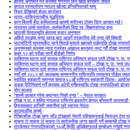
झोरमा अनुगमन गर्ने क्रममा गुणस्तर हिन खाद्य बस्तुहरु जफत
कपाल प्रत्यारोपण गराउन खोज्दा इन्जिनियरको मृत्यु
स्थिर देखिएको शेअर कारोबार
भारत–पाकिस्तानबीच युद्धविराम
काग बिरामी हुँदा कमिलालाई आफ्नो शरीरभर टोक्न दिएर उपचार गर्छ !
भारतभर उच्च सतर्कता -कर्मचारीको बिदा रद्द, शिक्षणसंस्था बन्द
धापासी फैमालचुलि क्षेत्रमा बजार अनुगमन
अहिले तराइमा भन्दा पहाड बाट आउने तरकारीमा धेरै भन्दा धेरै बिषादी
भाटभोटिनी सुपरमार्केट जाने मिठाई मुसाले खाएको पाईएपछि टोखा नगरपालिक
अनुगमनको क्रममा म्याद गुज्रेका अखाध्य बस्तुहरु नस्ट गर्दै टोखा नगरप
कक्षा १२ को परीक्षा सार्ने बोर्डको निर्णय
व्यक्तिगत घटना दर्ता सप्ताह राष्ट्रिय अभियान सफल पारौ-टोखा न. पा.
व्यक्तिगत घटना दर्ता सप्ताह अभियान सफल पारौ – टोखा न. पा. नगर उप 
व्यक्तिगत घटना दर्ता सप्ताह राष्ट्रिय अभियान सफल पारौ टोखा न. पा. 
नयाँ वर्ष २०८२ को उपलक्षमा सम्माननीय राष्ट्रिपति रामचन्द्र पौडेल ज्यु
मर्यादित सहकारी समुन्नत समाज ६८औं राष्ट्रिय सहकारी दिवस– आयो
सडक पेटिनिमार्ण गर्ने क्रममा अटेरी गर्नेहरुमाथि टोखा नगरपालिको डोजर
योग साधना
“शुरुमै उपचार गरेमा क्यान्सर निको हुन्छ ” – नेपाल सरकार
टोखा न.पा. र शहिद गंगालाल राष्ट्रिय हृदयरोग केन्द्र बाँसवारी काठम
हिरासतबाट हाजिरी जमानीमा छुटे स्वागत नेपाल
काठमाडौंमा कर्फ्यु
ऐतिहासीक टोखा घुम्न जाँउ टोखाको नेवारी पहिचाहनलाई चिनाउन टेवा प
सुचना !!! सुचना !!! सुचना !!! सार्वजनीक जग्गा खाली गर्ने सम्बन्धी टोख
तारकेश्वर नगरपालिकाको १६औं हिउँदे अधिबेशनलाई सम्बोधन गर्नुहुदै नगर 