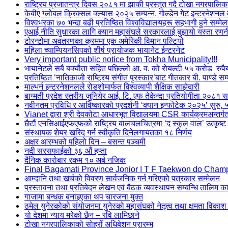
राष्ट्रिय प्रजातन्त्र दिवस २०८१ मा झाकी प्रस्तुत गदै टोखा नगरपालिक
केबीए ग्लोबल क्रिक्सल क्ल्यास २०२५ सम्पन्न, गोल्डेन गेट इन्टरनेशन
विश्वभरका ७० भन्दा बढी प्रतिष्ठित विश्वविद्यालयहरू सहभागी हुने सम्मे
एआई नीति सुधारका लागि क्यान महासंघले सरकारलाई बुझायो यस्ता रण
टोरन्टोमा अवतरणका क्रममा एक अमेरिकी विमान पल्टियो
महिला च्याम्पियनसिपको शीर्ष प्रायोजक भायानेट ईन्टरनेट
Very important public notice from Tokha Municipality!!!
भायानेटले सबै बक्यौता सहित पछिल्लो आ. व. को रोयल्टी ५५ करोड रुपै
प्रतिष्ठित ‘नातिकाजी राष्ट्रिय संगीत पुरस्कार’बाट गीतकार बी. पाण्डे सम
माल्भर्न इन्टरनेशनलले रोडशोमार्फत विश्वव्यापी शैक्षिक साझेदारी
बाग्मती प्रदेश स्तरीय जुनियेर आई. टि. एफ तेकेन्दा प्रतियोगीता २०८१ सम
नवीनतम प्रविधि र आविष्कारको प्रदर्शनी ‘क्यान इन्फोटेक २०२५’ सुरु, 
Vianet द्वारा श्री देवकोटा आधारभूत विद्यालयमा CSR कार्यक्रमअन्तर
छैटौं एनसिआईएफएफको राष्ट्रिय बालचलचित्रमा ‘द स्कुल वाल’ उत्कृष्ट
संस्थापक शेयर खरिद गर्न स्वीकृति दिनेलगायतका १८ निर्णय
अक्षर आरम्भको पहिलो दिन – बसन्त पञ्चमी
नदी सरसफाईको ३६ औं हप्ता
दैनिक कारोबार रकम १० अर्ब नजिक
Final Bagamati Province Jonior I T F Taekwon do Cham
आम्दानि तथा खर्चको विवरण सार्वजनिक गर्न गरिएको पत्रकार सम्मेलन
प्रस्तावना तथा प्रतिबेदन लेखन एवं बैठक व्यवस्थापन सम्बन्धि तालिम का
गाजामा बन्धक बनाइएका थप चारजना मुक्त
ठमेल युनेस्कोको संयोजनमा युनेस्को महासंघको नेतृत्व तथा क्षमता विकाश
यो देशमा न्याय मरेको छैन – रवि लामिछाने
टोखा नगरपालिकाको सोह्रोँ अधिबेशन प्रारम्भ