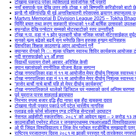
टोखामा पक्राउ परेका व्यक्तिलाई सार्वजनिक गर्दै प्रहरी
नयाँ बसपार्क पुल देखि उत्तर तर्फ टोखा ९ को बिष्णुमति करिडोरको बाटो छेउक
झन्डै नौ महिनापछि यी दुई अन्तरिक्षयात्री स्पेसएक्स ड्र्यागन क्याप्सुलमा पृ
Martyrs Memorial B Division League 2025 – Tokha Bhag
मिर्मिरे बचत तथा क्रृण सहकारी संस्थाको १९औं बार्षिक उत्सवको उपलक्ष
बफुन्डोल देखि पन्चेटार सम्मको मोटरबाटोको स्तर उन्नतीहुदै
टोखा न.पा. वडा नं १ झोर फुलबारी चोक नजिक भएको मोटरसाईकल दु
सुनको मूल्य बढेको बढ्यै सुन भनेपछि किन हुरुक्क हुन्छन् मानिसहरू
देशभरिका शिक्षक काठमाण्डू आएर आन्दोलन गर्ने
क्यान्सर रोगको नि ः शुल्क परिक्षण स्वास्थ शिविर कार्यक्रम आयोजक
नदी सरसफाईको ४१ औं हप्ता
विद्यार्थी पलायन रोक्ने अवसर -हरिसिंह केसी
क्यान महासंघको रणनीतिक योजना बैठक सम्पन्न
टोखा नगरपालिका वडा नं ११ मा आयोजीत मेयर दीर्घायु निशुल्क स्वास्थ्य प
टोखा नगरपालिका वडा नं ११ मा आयोजीत मेयर दीर्घायु निशुल्क स्वास्थ्य 
“हासेर बाचौं नाचे बाचौं यहि हो मेयर दीर्घायु कार्यक्रम”
टोखा नगरपालिकाले थालेको डिजिटल घर नक्साको कार्य अन्तिम चरणमा
पूर्व युवराज पारस शाहलाई हृदयघात
निरन्तर रुपमा बजार वृद्धि हुँदा नाफा बुक हुँदा सूचकमा दवाव
टोखामा गोली प्रहार पकाउ पर्ने पटेल भारतीय नागरिक
एलाइड वर्क फोर्स सोलुशन एण्ड ट्रेनिङ सेन्टरको उद्घाटन
नेसनल आईसीटी स्कलरसिप- २०८१’ को आवेदन खुला – २ करोड १३ लाख रुप
काठमाडौंको एभरेस्ट होटल र जनकपुरधाममा एचआरआइटी विश्वविद्यालयको 
ओ पी जिंदल विश्वविद्यालय र लिंक वेभ ग्लोबल स्टडीबीिच समझदारी पत्र
राष्ट्रिय प्रजातन्त्र दिवस २०८१ मा झाकी प्रस्तुत गदै तारकेश्वर नगरप