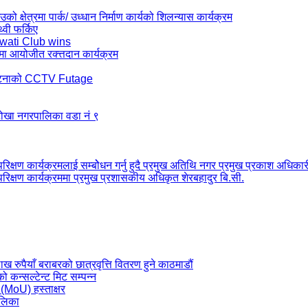
ो क्षेत्रमा पार्क/ उध्धान निर्माण कार्यको शिलन्यास कार्यक्रम
थ्वी फर्किए
wati Club wins
मा आयोजीत रक्त्तदान कार्यक्रम
र्घटनाको CCTV Futage
 टोखा नगरपालिका वडा नं ९
रिक्षण कार्यक्रमलाई सम्बोेधन गर्नु हुदै प्रमुख अतिथि नगर प्रमुख प्रकाश अधिकार
परिक्षण कार्यक्रममा प्रमुख प्रशासकीय अधिकृत शेरबहादुर बि.सी.
ैयाँ बराबरको छात्रवृत्ति वितरण हुने काठमाडौं
कन्सल्टेन्ट मिट सम्पन्न
 (MoU) हस्ताक्षर
ालिका