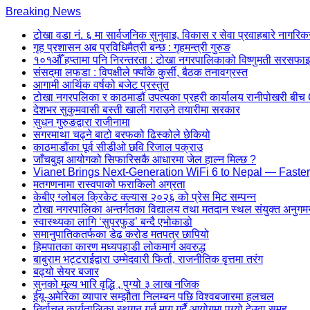
Skip
Breaking News
to
टोखा वडा नं. ६ मा सार्वजनिक सुनुवाइ, विकास र सेवा प्रवाहबारे नागरिकसँ
content
गृह प्रशासन अब प्रविधिमैत्री बन्छ : गृहमन्त्री गुरुङ
(Press
१०१औँ हप्तामा पनि निरन्तरता : टोखा नगरपालिकाको विष्णुमती सरसफाइ 
Enter)
संसद्‌मा लफडा : विपक्षीले फ्याँके कुर्सी, बैठक तनावग्रस्त
आगामी आर्थिक वर्षको बजेट प्रस्तुत
टोखा नगरपलिका र काठमाडौं उपत्यका प्रहरी कार्यालय रानीपोखरी 
देशभर सुकुमवासी बस्ती खाली गराउने तयारीमा सरकार
सुधन गुरुङद्वारा राजीनामा
सगरमाथा चढ्ने बाटो बरफको ढिस्कोले छेकियो
काठमाडौंका पूर्व सीडीओ छवि रिजाल पक्राउ
जाँचबुझ आयोगको सिफारिसकै आधारमा जेल हाल्न मिल्छ ?
Vianet Brings Next-Generation WiFi 6 to Nepal — Faster
मतगणनामा रास्वपाको फराकिलो अग्रता
केबीए ग्लोबल क्रिकेट क्ल्यास २०२६ को प्रेस मिट सम्पन्न
टोखा नगरपालिका अन्तर्गतका विद्यालय तथा मतदान स्थल संयुक्त अनुगम
स्वास्थ्यका लागि ‘सुपरफुड’ बन्दै एभोकाडो
समानुपातिकतर्फका डेढ करोड मतपत्र छापियो
हिमपातका कारण मध्यपहाडी लोकमार्ग अवरुद्ध
बाबुराम भट्टराईद्वारा उम्मेदवारी फिर्ता, राजनीतिक वृत्तमा तरंग
बढ्यो सेयर बजार
सुनको मूल्य भारि वृद्धि , पुग्यो ३ लाख नजिक
ईयू-अमेरिका व्यापार सम्झौता निलम्बन पछि विश्वबजारमा हलचल
निर्वाचन कार्यतालिका स्थगन गर्न माग गर्दै आयोगमा पुग्यो देउवा समूह