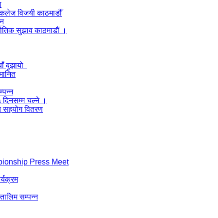
ा
ल कलेज विजयी काठमाडौँ
लन
नीतिक सुझाव काठमाडौं ।
याँ बुझायो
्मानित
्पन्न
५ दिनसम्म चल्ने ।
्गत सहयोग वितरण
pionship Press Meet
र्यक्रम
 तालिम सम्पन्न