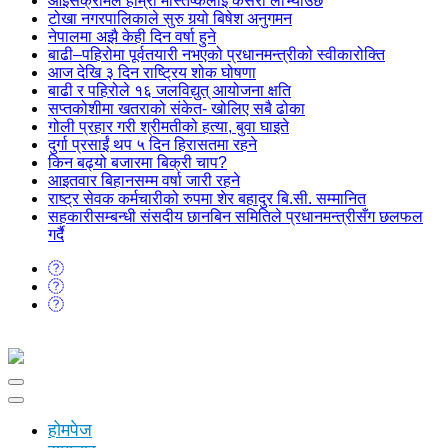
आइसक्रीमले हाम्रो मस्तिष्कलाई कसरी लोभ्याउँछ
टोखा नगरपालिकाले सुरु गर्‍यो बिषेश अनुगमन
नेपालमा अझै केही दिन वर्षा हुने
बाढी–पहिरोमा पूर्वतयारी नभएको प्रधानमन्त्रीको स्वीकारोक्ति
आज देखि ३ दिन राष्ट्रिय शोक घोषणा
बाढी र पहिरोले १६ जलविद्युत् आयोजना क्षति
सप्तकोशीमा खतराको संकेत- खोलिए सबै ढोका
गोली प्रहार गरी श्रीमतीको हत्या, बुवा घाइते
दुर्गा प्रसाईं थप ५ दिन हिरासतमा रहने
किन बढ्यो बजारमा बिक्री चाप?
आइतवार बिहानसम्म वर्षा जारी रहने
राष्ट्र सेवक कर्मचारीको रुपमा शेर बहादुर बि.सी. सम्मानित
सहकारीसम्बन्धी संसदीय छानबिन समितिले प्रधानमन्त्रीसँग छलफल
गर्दै
होमपेज