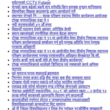
दुर्घटनाको CCTV Futage
सुनको मूल्य बढेको बढ्यै सुन भनेपछि किन हुरुक्क हुन्छन् मानिसहरू
देशभरिका शिक्षक काठमाण्डू आएर आन्दोलन गर्ने
क्यान्सर रोगको नि ः शुल्क परिक्षण स्वास्थ शिविर कार्यक्रम आयोजक
टोखा नगरपालिका वडा नं ९
नदी सरसफाईको ४१ औं हप्ता
विद्यार्थी पलायन रोक्ने अवसर -हरिसिंह केसी
क्यान महासंघको रणनीतिक योजना बैठक सम्पन्न
टोखा नगरपालिका वडा नं ११ मा आयोजीत मेयर दीर्घायु निशुल्क स्वास्थ्य
परिक्षण कार्यक्रमलाई सम्बोेधन गर्नु हुदै प्रमुख अतिथि नगर प्रमुख
प्रकाश अधिकारी
टोखा नगरपालिका वडा नं ११ मा आयोजीत मेयर दीर्घायु निशुल्क स्वास्थ्य
परिक्षण कार्यक्रममा प्रमुख प्रशासकीय अधिकृत शेरबहादुर बि.सी.
“हासेर बाचौं नाचे बाचौं यहि हो मेयर दीर्घायु कार्यक्रम”
टोखा नगरपालिकाले थालेको डिजिटल घर नक्साको कार्य अन्तिम
चरणमा
पूर्व युवराज पारस शाहलाई हृदयघात
निरन्तर रुपमा बजार वृद्धि हुँदा नाफा बुक हुँदा सूचकमा दवाव
टोखामा गोली प्रहार पकाउ पर्ने पटेल भारतीय नागरिक
एलाइड वर्क फोर्स सोलुशन एण्ड ट्रेनिङ सेन्टरको उद्घाटन
नेसनल आईसीटी स्कलरसिप- २०८१’ को आवेदन खुला – २ करोड १३
लाख रुपैयाँ बराबरको छात्रवृत्ति वितरण हुने काठमाडौं
काठमाडौंको एभरेस्ट होटल र जनकपुरधाममा एचआरआइटी
विश्वविद्यालयको कन्सल्टेन्ट मिट सम्पन्न
ओ पी जिंदल विश्वविद्यालय र लिंक वेभ ग्लोबल स्टडीबीिच समझदारी