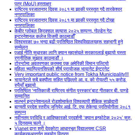
पत्र (MoU) हस्ताक्षर
राष्ट्रिय प्रजातन्त्र दिवस २०८१ मा झाकी प्रस्तुत गदै तारकेश्वर
नगरपालिका
राष्ट्रिय प्रजातन्त्र दिवस २०८१ मा झाकी प्रस्तुत गदै टोखा
नगरपालिका
केबीए ग्लोबल क्रिक्सल क्ल्यास २०२५ सम्पन्न, गोल्डेन गेट
इन्टरनेशनल कलेज विजयी काठमाडौँ
विश्वभरका ७० भन्दा बढी प्रतिष्ठित विश्वविद्यालयहरू सहभागी हुने
सम्मेलन
एआई नीति सुधारका लागि क्यान महासंघले सरकारलाई बुझायो यस्ता
रणनीतिक सुझाव काठमाडौं ।
टोरन्टोमा अवतरणका क्रममा एक अमेरिकी विमान पल्टियो
महिला च्याम्पियनसिपको शीर्ष प्रायोजक भायानेट ईन्टरनेट
Very important public notice from Tokha Municipality!!!
भायानेटले सबै बक्यौता सहित पछिल्लो आ. व. को रोयल्टी ५५ करोड
रुपैयाँ बुझायो
प्रतिष्ठित ‘नातिकाजी राष्ट्रिय संगीत पुरस्कार’बाट गीतकार बी. पाण्डे
सम्मानित
माल्भर्न इन्टरनेशनलले रोडशोमार्फत विश्वव्यापी शैक्षिक साझेदारी
बाग्मती प्रदेश स्तरीय जुनियेर आई. टि. एफ तेकेन्दा प्रतियोगीता २०८१
सम्पन्न
नवीनतम प्रविधि र आविष्कारको प्रदर्शनी ‘क्यान इन्फोटेक २०२५’ सुरु,
५ दिनसम्म चल्ने ।
Vianet द्वारा श्री देवकोटा आधारभूत विद्यालयमा CSR
कार्यक्रमअन्तर्गत सहयोग वितरण