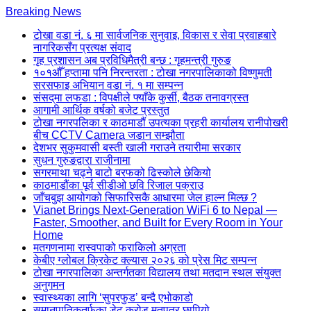
Skip
Breaking News
to
टोखा वडा नं. ६ मा सार्वजनिक सुनुवाइ, विकास र सेवा प्रवाहबारे
content
नागरिकसँग प्रत्यक्ष संवाद
(Press
गृह प्रशासन अब प्रविधिमैत्री बन्छ : गृहमन्त्री गुरुङ
Enter)
१०१औँ हप्तामा पनि निरन्तरता : टोखा नगरपालिकाको विष्णुमती
सरसफाइ अभियान वडा नं. १ मा सम्पन्न
संसद्‌मा लफडा : विपक्षीले फ्याँके कुर्सी, बैठक तनावग्रस्त
आगामी आर्थिक वर्षको बजेट प्रस्तुत
टोखा नगरपलिका र काठमाडौं उपत्यका प्रहरी कार्यालय रानीपोखरी
बीच CCTV Camera जडान सम्झौता
देशभर सुकुमवासी बस्ती खाली गराउने तयारीमा सरकार
सुधन गुरुङद्वारा राजीनामा
सगरमाथा चढ्ने बाटो बरफको ढिस्कोले छेकियो
काठमाडौंका पूर्व सीडीओ छवि रिजाल पक्राउ
जाँचबुझ आयोगको सिफारिसकै आधारमा जेल हाल्न मिल्छ ?
Vianet Brings Next-Generation WiFi 6 to Nepal —
Faster, Smoother, and Built for Every Room in Your
Home
मतगणनामा रास्वपाको फराकिलो अग्रता
केबीए ग्लोबल क्रिकेट क्ल्यास २०२६ को प्रेस मिट सम्पन्न
टोखा नगरपालिका अन्तर्गतका विद्यालय तथा मतदान स्थल संयुक्त
अनुगमन
स्वास्थ्यका लागि ‘सुपरफुड’ बन्दै एभोकाडो
समानुपातिकतर्फका डेढ करोड मतपत्र छापियो