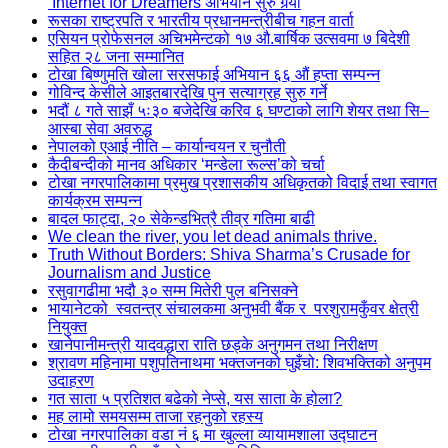
‘Internet for Dreamers’अभियान सुरु गर्‍यो
रूसका राष्ट्रपति र भारतीय प्रधानमन्त्रीबीच गहन वार्ता
एसियन प्रोफेसनल अचिभमेन्टको १७ औ.बार्षिक उत्सवमा ७ बिदेशी
सहित २८ जना सम्मानित
टोखा बिष्णुमति खोला सरसफाई अभियान ६६ औं हप्ता सम्पन्न
गोविन्द केसीले आइतबारदेखि पुन सत्याग्रह सुरु गर्ने
भदौं ८ गते साझँ ५ः३० बजेदेखि करिव ६ घण्टाको लागि शेयर तथा सि–
आस्बा सेवा अवरुद्ध
नेपालको एआई नीति – कार्यान्वयन र चुनौती
कैदीबन्दीको मानव अधिकार ‘मन्डेला रूल्स’को चर्चा
टोखा नगरपालिकामा प्रमुख प्रशासकीय अधिकृतको विदाई तथा स्वागत
कार्यक्रम सम्पन्न
बादल फाट्दा, २० सेकेन्डभित्रै तीव्र गतिमा बाढी
We clean the river, you let dead animals thrive.
Truth Without Borders: Shiva Sharma’s Crusade for
Journalism and Justice
रसुवागढीमा भदौ ३० सम्म मितेरी पुल बनिसक्ने
भायानेटको स्वतन्त्र संचालकमा अनुभवी बैंक र परशुरामकुँवर क्षेत्री
नियुक्त
खानेपानीमन्त्री यादवद्धारा राति छड्के अनुगमन तथा निरीक्षण
श्रावण महिनामा पशुपतिनाथमा भक्तजनको घुइँचो: शिवभक्तिको अनुपम
उदाहरण
गत साता ५ प्रतिशत बढेको नेप्से, यस साता के होला?
मह लामो समयसम्म ताजा रहनुको रहस्य
टोखा नगरपालिका वडा नं ६ मा खुल्ला व्यायामशाला उद्घाटन