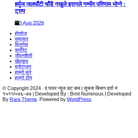
हर्मुज जलघाँटी चाँडै नखुले इरानले गम्भीर परिणाम भोग्ने :
ट्रम्प
5 Aug 2026
होमपेज
समाचार
बिजनेस
कर्पोरेट
जीवनशैली
खेलकुद
मनोरन्जन
हाम्रो बारे
हाम्रो टीम
© Copyright 2024 . द पावर न्युज डट कम | सुचना बिभाग दर्ता नं
१५११/०७६–७७ | Developed By : Binit
Numinous | Developed
By
Rara Theme
. Powered by
WordPress
.