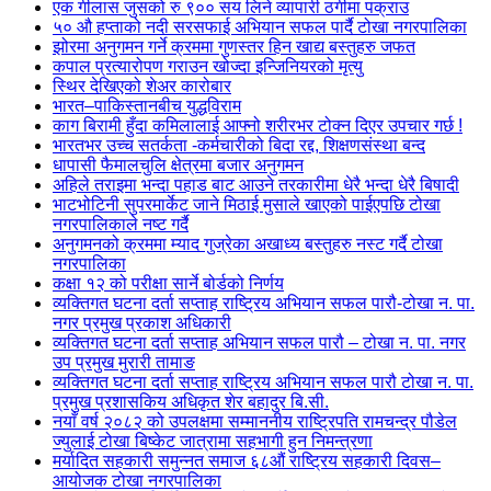
एक गीलास जुसको रु ९०० सय लिने व्यापारी ठगीमा पक्राउ
५० औ हप्ताको नदी सरसफाई अभियान सफल पार्दै टोखा नगरपालिका
झोरमा अनुगमन गर्ने क्रममा गुणस्तर हिन खाद्य बस्तुहरु जफत
कपाल प्रत्यारोपण गराउन खोज्दा इन्जिनियरको मृत्यु
स्थिर देखिएको शेअर कारोबार
भारत–पाकिस्तानबीच युद्धविराम
काग बिरामी हुँदा कमिलालाई आफ्नो शरीरभर टोक्न दिएर उपचार गर्छ !
भारतभर उच्च सतर्कता -कर्मचारीको बिदा रद्द, शिक्षणसंस्था बन्द
धापासी फैमालचुलि क्षेत्रमा बजार अनुगमन
अहिले तराइमा भन्दा पहाड बाट आउने तरकारीमा धेरै भन्दा धेरै बिषादी
भाटभोटिनी सुपरमार्केट जाने मिठाई मुसाले खाएको पाईएपछि टोखा
नगरपालिकाले नष्ट गर्दै
अनुगमनको क्रममा म्याद गुज्रेका अखाध्य बस्तुहरु नस्ट गर्दै टोखा
नगरपालिका
कक्षा १२ को परीक्षा सार्ने बोर्डको निर्णय
व्यक्तिगत घटना दर्ता सप्ताह राष्ट्रिय अभियान सफल पारौ-टोखा न. पा.
नगर प्रमुख प्रकाश अधिकारी
व्यक्तिगत घटना दर्ता सप्ताह अभियान सफल पारौ – टोखा न. पा. नगर
उप प्रमुख मुरारी तामाङ
व्यक्तिगत घटना दर्ता सप्ताह राष्ट्रिय अभियान सफल पारौ टोखा न. पा.
प्रमुख प्रशासकिय अधिकृत शेर बहादुर बि.सी.
नयाँ वर्ष २०८२ को उपलक्षमा सम्माननीय राष्ट्रिपति रामचन्द्र पौडेल
ज्युलाई टोखा बिष्केट जात्रामा सहभागी हुन निमन्त्रणा
मर्यादित सहकारी समुन्नत समाज ६८औं राष्ट्रिय सहकारी दिवस–
आयोजक टोखा नगरपालिका