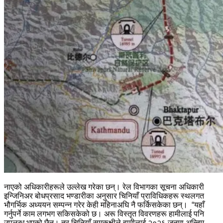
नाएको अधिकारीहरूले उल्लेख गरेका छन्। रेल विभागका सूचना अधिकारी
इन्जिनिअर बोधप्रसाद भण्डारीका अनुसार चिनियाँ प्राविधिकहरू स्थलगत
भौगर्भिक अध्ययन सम्पन्न गरेर केही महिनाअघि नै फर्किसकेका छन्। “यहाँ
गर्नुपर्ने काम लगभग सकिसकेको छ। अरू विस्तृत विवरणहरू हामीलाई पनि
उपलब्ध भएको छैन। तर चिनियाँ समकक्षीले हामीलाई २०२६ जुनमा अन्तिम