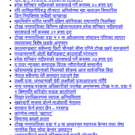
हरेक शनिबार नदीहरुको सरसफाई गर्ने क्रममा ३० हप्ता पूरा
रवि लामिछानेविरुद्ध तीनवटा अभियोगमा मुद्दा चलाउन सिफारिस
डिन नियुक्तिमा सधैंको भागबन्डा
महाभियोग पारित भएसँगै दक्षिण कोरियाका राष्ट्रपति निलम्बित
टोखा नगरपालिका बिभिन्न खोलानालाहरु हरेक शनिबार नदीहरुको
सरसफाई गर्ने क्रममा २९ हप्ता पूरा
टोखा नगरपालिका वडा न ९ मा अवैधरूपमा संचालन गरिएका व्यापार
व्यवसायमा बिशेष छड्के अनुगमन
काठमाण्डूबाट सबैभन्दा छिटो चीनको सीमा पुगिने टोखा छहरे सुरुङमार्ग
प्रधानमन्त्री ओली बेइजिङबाट काठमाडौं प्रस्थान
हरेक शनिबार नदीहरुको सरसफाई गर्ने क्रममा २७ हप्ता पूरा
द पावर न्युजका सम्पादक दिपक न्यौपानेलाई सम्मानीत
पूर्वसभामुख ढुंगानाको निधनको शोकमा आज सार्वजनिक बिदा
नेपाल सबैभन्दा धेरै कामदार पठाउने देश
लक्ष्मी पूजा: धनधान्यकी देवी लक्ष्मीको पूजाआराधना गरिँदै
नगर प्रमुख प्रकाश अधिकारीको प्रत्येक्ष अनुगमनमा टोखा न.पा. वडा नं
९ बिष्णुमति करिडोर सडक कालोपत्रे
विद्युत् प्राधिकरणमा व्यापक अनियमितता
खबरदारी सभामा बोल्ने माओवादी नेताहरु
सरकार फेर्न हतार छैन – प्रचण्ड
कांग्रेस-एमाले ‘खटपट’
विमानमा बमको हल्ला
टोखा नगरपालिका वडा नं ४ मा आधारभुत स्वास्थ्य केन्द्र तथा जेष्ठ
नागरिक दिवा सोवा केन्द्र उद्घाटन