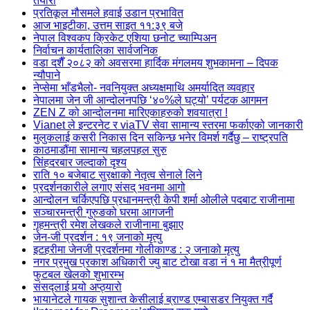
तयारी
प्रतिकूल मौसमले हवाई उडान प्रभावित
आज भाइटीका, उत्तम साइत ११:३९ बजे
नेपाल विश्वकप क्रिकेट एशिया छनोट च्याम्पिअन
निर्वाचन कार्यतालिका सार्वजनिक
वडा दशैँ २०८२ को अवसरमा हार्दिक मंगलमय शुभकामना – दिपक
न्यौपाने
नेप्सेमा भाँडभैलो- नवनियुक्त अध्यक्षमाथि अमर्यादित व्यवहार
नेपालमा जेन जी आन्दोलनपछि ‘४०%ले घट्यो’ पर्यटक आगमन
ZEN Z को आन्दोलनमा मारिएकाहरुको शवयात्रा !
Vianet ले इन्टरनेट र viaTV सेवा सामान्य स्तरमा फर्काएको जानकारी
मुलुकलाई कसरी निकास दिन सकिन्छ भनेर विमर्श गर्दैछु – राष्ट्रपति
काठमाडौंमा सामान्य चहलपहल सुरु
सिंहदरबार जल्दाको दृश्य
राति १० बजेबाट सुरक्षाको नेतृत्व सेनाले लिने
प्रदर्शनकारीले लगाए संसद् भवनमा आगो
आन्दोलन चर्किएपछि प्रधानमन्त्री केपी शर्मा ओलीले पदबाट ‍राजीनामा
सञ्चारमन्त्री गुरुङको घरमा आगजनी
गृहमन्त्री रमेश लेखकले राजीनामा बुझाए
जेन-जी प्रदर्शन : १९ जनाको मृत्यु
इटहरीमा जेनजी प्रदर्शनमा गोलीकाण्ड : २ जनाको मृत्यु
नगर प्रमुख प्रकाश अधिकारी ज्यु बाट टोखा वडा नं १ मा मैत्रीपूर्ण
फुटबल खेलको शुभारम्भ
संसद्लाई पर्‍यो अप्ठ्यारो
भायानेटले गायक सुशान्त केसीलाई ब्राण्ड एम्बासडर नियुक्त गर्दै