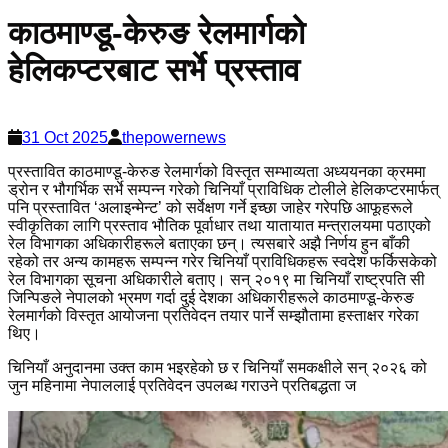
काठमाण्डू-केरुङ रेलमार्गको
हेलिकप्टरबाट सर्भे प्रस्ताव
31 Oct 2025
thepowernews
प्रस्तावित काठमाण्डू-केरुङ रेलमार्गको विस्तृत सम्भाव्यता अध्ययनका क्रममा
ड्रोन र भौगर्भिक सर्भे सम्पन्न गरेको चिनियाँ प्राविधिक टोलीले हेलिकप्टरमार्फत्
पनि प्रस्तावित ‘अलाइन्मेन्ट’ को सर्वेक्षण गर्ने इच्छा जाहेर गरेपछि आफूहरूले
स्वीकृतिका लागि प्रस्ताव भौतिक पूर्वाधार तथा यातायात मन्त्रालयमा पठाएको
रेल विभागका अधिकारीहरूले बताएका छन्। त्यसबारे अझै निर्णय हुन बाँकी
रहेको तर अन्य कामहरू सम्पन्न गरेर चिनियाँ प्राविधिकहरू स्वदेश फर्किसकेको
रेल विभागका सूचना अधिकारीले बताए। सन् २०१९ मा चिनियाँ राष्ट्रपति सी
जिन्पिङले नेपालको भ्रमण गर्दा दुई देशका अधिकारीहरूले काठमाण्डू-केरुङ
रेलमार्गको विस्तृत आयोजना प्रतिवेदन तयार पार्ने सम्झौतामा हस्ताक्षर गरेका
थिए।
चिनियाँ अनुदानमा उक्त काम भइरहेको छ र चिनियाँ समकक्षीले सन् २०२६ को
जुन महिनामा नेपाललाई प्रतिवेदन उपलब्ध गराउने प्रतिबद्धता ज