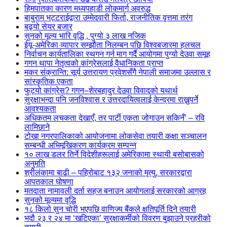
हिमपातका कारण मध्यपहाडी लोकमार्ग अवरुद्ध
बाबुराम भट्टराईद्वारा उम्मेदवारी फिर्ता, राजनीतिक वृत्तमा तरंग
बढ्यो सेयर बजार
सुनको मूल्य भारि वृद्धि , पुग्यो ३ लाख नजिक
ईयू-अमेरिका व्यापार सम्झौता निलम्बन पछि विश्वबजारमा हलचल
निर्वाचन कार्यतालिका स्थगन गर्न माग गर्दै आयोगमा पुग्यो देउवा समूह
गगन थापा नेतृत्वको कांग्रेसलाई वैधानिकता प्राप्त
मकर संक्रान्ति: सूर्य उत्तरायण प्रवेशसँगै नेपाली समाजमा उल्लास र
सांस्कृतिक एकता
फुट्यो कांग्रेस? गगन–शेरबहादुर देउवा विवादको यथार्थ
सुरक्षाभन्दा पनि जनविश्वास र उत्तरदायित्वलाई केन्द्रमा राख्नुपर्ने
आवश्यकता
अधिकतम लचकता देखाएँ, तर पार्टी एकता जोगाउन सकिनँ’ – रवि
लामिछाने
टोखा नगरपालिकाको आयोजनामा लोकसेवा तयारी कक्षा सञ्चालन
सम्बन्धी अभिमूखिकरण कार्यक्रम सम्पन्न
१० लाख डलर तिर्ने विदेशीहरूलाई अमेरिकामा स्थायी बसोबासको
अनुमति
श्रीलंकामा बाढी – पहिरोबाट १३२ जनाको मृत्यु, सरकारद्वारा
आपतकाल घोषणा
मतदाता नामावली दर्ता सहज बनाउन आयोगलाई सरकारको आग्रह
सुनको मूल्यमा वृद्धि
१८ किलो सुन चोरी भएपछि वाणिज्य बैंकले क्षतिपूर्ति दिने तयारी
भदौ २३ र २४ मा ‘खटिएका’ सुरक्षाकर्मीको विवरण बुझाउने प्रहरीको