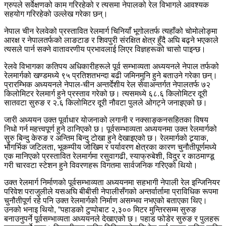
ग्रुपले सर्वेक्षणको काम गरिरहेको र त्यसमा नेपालको रेल विभागले आवश्यक
सहयोग गरिरहेको उल्लेख गरेका छन्।
नेपाल चीन रेलवेको प्रस्तावित रेलमार्ग चिनियाँ भूगोलतर्फ त्यहाँको चोमोलोङ्मा
आरक्ष र नेपालतर्फको लाङटाङ र शिवपुरी संरक्षित क्षेत्र हुँदै अघि बढ्ने भएकाले
त्यसले पार्न सक्ने वातावरणीय प्रभावलाई लिएर विज्ञहरूको चासो पाइन्छ।
रेलवे विभागका कतिपय अधिकारीहरूले पूर्व सम्भाव्यता अध्ययनले नेपाल तर्फको
रेलमार्गको खण्डमध्ये ९५ प्रतिशतभन्दा बढी जमिनमुनि हुने बताउने गरेका छन्।
प्रारम्भिक अध्ययनले नेपाल-चीन अन्तर्देशीय रेल सेवाअन्तर्गत नेपालतर्फ ७२
किलोमिटर रेलमार्ग हुने प्रस्ताव गरेको छ। त्यसमध्ये ६८.६ किलोमिटर दूरी
सातवटा सुरुङ र २.६ किलोमिटर दूरी नौवटा पुलले ओगट्ने जनाइएको छ।
जारी अध्ययन उक्त पूर्वाधार योजनाको लगानी र नक्साङ्कनसहितका विषय
निधो गर्न महत्त्वपूर्ण हुने ठानिएको छ। पूर्वसम्भाव्यता अध्ययनमा उक्त रेलमार्गको
सुरु बिन्दु केरुङ र अन्तिम बिन्दु टोखा हुने देखाइएको छ। रेलमार्गको ट्र्याक,
भौगर्भिक जटिलता, भूकम्पीय जोखिम र पर्यावरण क्षेत्रका कारण चुनौतीपूर्णमध्ये
एक मानिएको प्रस्तावित रेलमार्गमा रसुवागढी, स्याफ्रुबेशी, विदुर र काठमाण्डू
गरी चारवटा स्टेशन हुने विवरणहरू विगतमा सार्वजनिक गरिएको थियो।
उक्त रेलमार्ग निर्माणको पूर्वसम्भाव्यता अध्ययनमा सहभागी नेपाली रेल इन्जिनियर
परिवेश पराजुलीले यसअघि बीबीसी नेपालीसँगको अन्तर्वार्तामा प्राविधिक रूपमा
चुनौतीपूर्ण रहे पनि उक्त रेलमार्गको निर्माण असम्भव नभएको बताएका थिए।
उनको भनाइ थियो, “पहाडको टुप्पोबाट २,३०० मिटर मुन्तिरसम्म सुरुङ
बनाउनुपर्ने पूर्वसम्भाव्यता अध्ययनले देखाएको छ। पहाड फोडेर सुरुङ र पुलहरू