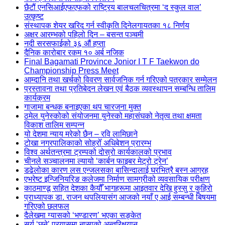
छैटौं एनसिआईएफएफको राष्ट्रिय बालचलचित्रमा ‘द स्कुल वाल’
उत्कृष्ट
संस्थापक शेयर खरिद गर्न स्वीकृति दिनेलगायतका १८ निर्णय
अक्षर आरम्भको पहिलो दिन – बसन्त पञ्चमी
नदी सरसफाईको ३६ औं हप्ता
दैनिक कारोबार रकम १० अर्ब नजिक
Final Bagamati Province Jonior I T F Taekwon do
Championship Press Meet
आम्दानि तथा खर्चको विवरण सार्वजनिक गर्न गरिएको पत्रकार सम्मेलन
प्रस्तावना तथा प्रतिबेदन लेखन एवं बैठक व्यवस्थापन सम्बन्धि तालिम
कार्यक्रम
गाजामा बन्धक बनाइएका थप चारजना मुक्त
ठमेल युनेस्कोको संयोजनमा युनेस्को महासंघको नेतृत्व तथा क्षमता
विकाश तालिम सम्पन्न
यो देशमा न्याय मरेको छैन – रवि लामिछाने
टोखा नगरपालिकाको सोह्रोँ अधिबेशन प्रारम्भ
विश्व अर्थतन्त्रमा ट्रम्पको दोस्रो कार्यकालको प्रभाव
चीनले सञ्चालनमा ल्यायो ‘कार्बन फाइबर मेट्रो ट्रेन’
डढेलोका कारण लस एन्जलसका बासिन्दालाई घरभित्रै बस्न आग्रह
एभरेष्ट इन्जिनियरिङ कलेजमा निर्माण सामग्रीको व्यवसायिक परीक्षण
काठमाण्डू सहित देशका कैयौँ भागहरूमा आइतवार देखि हुस्सु र कुहिरो
प्राध्यापक डा. राजन थपलियासंग आजको नयाँ ए आई सम्बन्धी बिषयमा
गरिएको छलफल
दैलेखमा ग्यासको ‘भण्डारण’ भएका सङ्केत
सूर्य ‘छुने’ प्रयासमा नासाको अन्तरिक्षयान