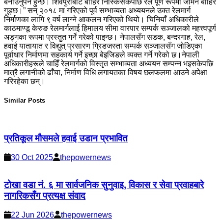
बनाउनुपर्ने हुन्छ। शिवपुरीबाट बाहिर निस्किसकेपछि रेल पूर्ण रूपमा जमिन बाहिर
गुड्छ।” सन् २०१८ मा गरिएको पूर्व सम्भाव्यता अध्ययनले उक्त रेलमार्ग
निर्माणका लागि ९ वर्ष लाग्ने आकलन गरिएको थियो। चिनियाँ अधिकारीले
काठमाण्डू केरुङ रेलमार्गलाई हिमालय सीमा वारपार सम्पर्क सञ्जालको महत्त्वपूर्ण
अङ्गका रूपमा प्रस्तुत गर्ने गरेको पाइन्छ। नेपालसँग सडक, बन्दरगाह, रेल,
हवाई यातायात र विद्युत् प्रसारण ग्रिडजस्ता सम्पर्क सञ्जालसँग जोडिएका
पूर्वाधार निर्माणमा सहकार्य गर्ने इच्छा बेइजिङले व्यक्त गर्ने गरेको छ।नेपाली
अधिकारीहरूले चाहिँ रेलमार्गको विस्तृत सम्भाव्यता अध्ययन सम्पन्न भइसकेपछि
मात्रै लगानीको ढाँचा, निर्माण विधि लगायतका विषय छलफलमा आउने अपेक्षा
गरिरहेका छन्।
Similar Posts
प्रतिकूल मौसमले हवाई उडान प्रभावित
30 Oct 2025
thepowernews
टोखा वडा नं. ६ मा सार्वजनिक सुनुवाइ, विकास र सेवा प्रवाहबारे
नागरिकसँग प्रत्यक्ष संवाद
22 Jun 2026
thepowernews