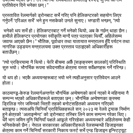
प्रतिवेदन दिने भनेका छन्।”
प्रस्तावित रेलमार्गको ड्रोनबाट सर्भे गरिए पनि हेलिकप्टरको सहयोग लिएर
गर्नुपर्ने ‘एरिअल सर्भे’ भने हुन नसकेको उनले सुनाए। भण्डारी भन्छन्, “त्यो
भनेको थप सर्भे हो। हेलिकप्टरबाट गर्ने भनेको थियो, अब के गर्छन् थाहा छैन।
हामीले हेलिकप्टर प्रयोगका स्वीकृति माग्दै पत्र पठाएका थियौँ, अहिलेसम्म
जवाफ आएको छैन।” भौतिक, पूर्वाधार तथा यातायात मन्त्रालय हुँदै पर्यटन तथा
नागरिक उड्डयन मन्त्रालयमा उक्त प्रस्ताव पठाइएको अधिकारीहरू
बताउँछन्।
“त्यो प्रक्रियामा नै थियो। फेरि बीचमा अर्कै [सङ्क्रमण कालको] परिस्थिति
सुरु भयो। भौगर्भिक रूपमा संवेदनशील क्षेत्रमा यस्ता सर्वेक्षणहरू गर्ने गरिन्छ।
यो थप हो। भएकै अध्ययनहरूबाट भयो भने त्यहीअनुसार प्रतिवेदन आउने
होला।
काठमाण्डू-केरुङ रेलमार्गअन्तर्गत भौगर्भिक अन्वेषणको कार्य गएको मे महिनामा नै
सम्पन्न भएको अधिकारीहरूले बताएका छन्। भौगर्भिक अन्वेषणका क्रममा
ड्रिलिङ गरेर जमिनको भित्री तहको बनोटसहितको अध्ययन गरिएको
बताइन्छ। त्यसअघि चिनियाँ प्राविधिकहरूले सन् २०२३ मा रेलवे ट्र्याक निर्माण
हुने क्षेत्रको ‘अलाइन्मेन्ट’ को ड्रोनबाट तस्बिर लिने काम सम्पन्न गरेका थिए।
धेरै भाग जमिन मुनि चिनियाँ पक्षले आफूले गरिरहेका अध्ययनबारे अहिलेसम्म केही
भनिसकेको छैन। नेपाल सरकारका अधिकारीहरूले रेलसम्बन्धी डिजाइनका
क्षेत्रमा काम गर्ने चिनियाँ सरकारी निकाय फर्स्ट सर्भे एन्ड डिजाइन इन्स्टिट्यूट