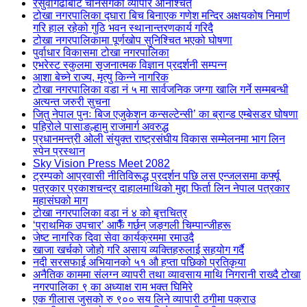
रसुवागढीबाट चीनसँगको व्यापार अनिश्चित
टोखा नगरपालिका द्घारा बिच बिनाएक गणेश मन्दिर अक्षयकोष निमार्ण
गरि हाल रहेको गुठि भवन स्थानान्तरणकार्य गरिदै
टोखा नगरपालिकामा पूर्णखोप सुनिश्चित भएको घोषणा
पुर्वाधार विकासमा टोखा नगरपालिका
एभरेस्ट स्कुलमा सृजनात्मक विज्ञान प्रदर्शनी सम्पन्न
आशा बेच्ने राज्य, मृत्यु किन्ने नागरिक
टोखा नगरपालिका वडा नं ५ मा सार्वजनिक जग्गा खालि गर्ने सम्मबन्धी
अत्यन्त जरुरी सुचना
जितु नेपाल पुनः बिज एजुकेशन कन्सल्टेन्सी’ का ब्रान्ड एम्बेसडर घोषणा
पहिरोले पासाङल्हामु राजमार्ग अवरुद्ध
प्रधानमन्त्री ओली संयुक्त राष्ट्रसंघीय विकास सम्मेलनमा भाग लिन
स्पेन प्रस्थान
Sky Vision Press Meet 2082
ट्रम्पको आप्रवासी नीतिविरूद्ध प्रदर्शन पछि लस एन्जलसमा कर्फ्यू
पत्रकार प्रकाशचन्द्र दाहालमाथिको मुद्दा फिर्ता लिन नेपाल पत्रकार
महासंघको माग
टोखा नगरपालिका वडा नं ४ को बृत्तचित्र
‘प्राथमिक उपचार’ आफैँ गर्छन् जङ्गली चिम्पान्जीहरू
जेष्ट नागरिक दिवा सेवा कार्यक्रममा रमाउदै
खाजा खर्चको जोहो गरि असाय व्यक्तिहरुलाई सहयोग गर्दै
नदी सरसफाई अभियानको ५१ औ हप्ता पछिको प्रतिकृया
अनैतिक काममा संलग्न व्यापरी तथा व्यावसाय माथि निगरानी राख्दै टोखा
नगरपालिका ९ का अध्याक्ष राम भक्त घिमिरे
एक गीलास जुसको रु ९०० सय लिने व्यापारी ठगीमा पक्राउ