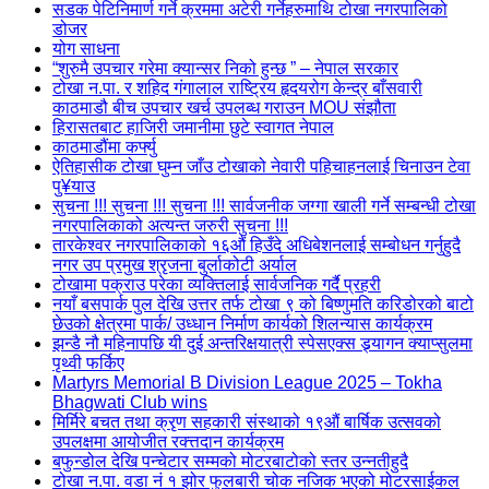
सडक पेटिनिमार्ण गर्ने क्रममा अटेरी गर्नेहरुमाथि टोखा नगरपालिको
डोजर
योग साधना
“शुरुमै उपचार गरेमा क्यान्सर निको हुन्छ ” – नेपाल सरकार
टोखा न.पा. र शहिद गंगालाल राष्ट्रिय हृदयरोग केन्द्र बाँसवारी
काठमाडौ बीच उपचार खर्च उपलब्ध गराउन MOU संझौता
हिरासतबाट हाजिरी जमानीमा छुटे स्वागत नेपाल
काठमाडौंमा कर्फ्यु
ऐतिहासीक टोखा घुम्न जाँउ टोखाको नेवारी पहिचाहनलाई चिनाउन टेवा
पु¥याउ
सुचना !!! सुचना !!! सुचना !!! सार्वजनीक जग्गा खाली गर्ने सम्बन्धी टोखा
नगरपालिकाको अत्यन्त जरुरी सुचना !!!
तारकेश्वर नगरपालिकाको १६औं हिउँदे अधिबेशनलाई सम्बोधन गर्नुहुदै
नगर उप प्रमुख श्रृजना बुर्लाकोटी अर्याल
टोखामा पक्राउ परेका व्यक्तिलाई सार्वजनिक गर्दै प्रहरी
नयाँ बसपार्क पुल देखि उत्तर तर्फ टोखा ९ को बिष्णुमति करिडोरको बाटो
छेउको क्षेत्रमा पार्क/ उध्धान निर्माण कार्यको शिलन्यास कार्यक्रम
झन्डै नौ महिनापछि यी दुई अन्तरिक्षयात्री स्पेसएक्स ड्र्यागन क्याप्सुलमा
पृथ्वी फर्किए
Martyrs Memorial B Division League 2025 – Tokha
Bhagwati Club wins
मिर्मिरे बचत तथा क्रृण सहकारी संस्थाको १९औं बार्षिक उत्सवको
उपलक्षमा आयोजीत रक्त्तदान कार्यक्रम
बफुन्डोल देखि पन्चेटार सम्मको मोटरबाटोको स्तर उन्नतीहुदै
टोखा न.पा. वडा नं १ झोर फुलबारी चोक नजिक भएको मोटरसाईकल