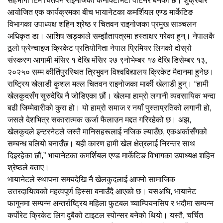
सहभागी टिम चितवन राइनोजको कनेक्टिभिटी पार्टनर बनेको छ। शुक्रबार
आयोजित एक कार्यक्रमका बीच भायानेटका कमर्शियल एण्ड मार्केटिङ
विभागका उपाध्यक्ष शहिन श्रेष्ठ र चितवन राइनोजका प्रमुख साञ्चलन
अधिकृत डा। आशिष खड्काले सम्झौतापत्रमा हस्ताक्षर गरेका हुन्। नेपालकै
ठूलो फ्रेन्चाइज क्रिकेट प्रतियोगिता नेपाल प्रिमियर लिगको दोस्रो
संस्करण आगामी मंसिर १ देखि मंसिर २७ ९नोभेम्बर १७ देखि डिसेम्बर १३,
२०२५० सम्म कीर्तिपुरस्थित त्रिभुवन विश्वविद्यालय क्रिकेट मैदानमा हुनेछ।
राष्ट्रिय खेलाडी कुशल मल्ल चितवन राइनोजका मार्की खेलाडी हुन्। “हामी
खेलकुदसँग सुरुदेखि नै जोडिएका छौं। खेलमा हाम्रो लगानी व्यवसायिक भन्दा
बढी जिम्मेवारीको कुरा हो। यो हाम्रो समाज र नयाँ पुस्ताप्रतिको लगानी हो,
जसले देशभित्र सकारात्मक ऊर्जा फैलाउन मद्दत गरिरहेको छ। अझ,
खेलकुदले इन्टरनेटले जस्तै मानिसहरूलाई नजिक ल्याउँछ, एकअर्कासँगको
सम्बन्ध बलियो बनाउँछ। यही कारण हामी खेल क्षेत्रलाई निरन्तर साथ
दिइरहेका छौं,” भायानेटका कमर्शियल एण्ड मार्केटिङ विभागका उपाध्यक्ष शहिन
श्रेष्ठले बताए।
भायानेटले स्थापना समयदेखि नै खेलकुदलाई आफ्नो सामाजिक
उत्तरदायित्वको महत्वपूर्ण हिस्सा बनाउँदै आएको छ। यसअघि, भायानेट
फागुनमा सम्पन्न अन्तर्राष्ट्रिय महिला फुटबल च्याम्पियनसिप र भदौमा सम्पन्न
कर्पोरेट क्रिकेट लिग दुबैको टाइटल स्पोन्सर बनेको थियो। यस्तै, चर्चित