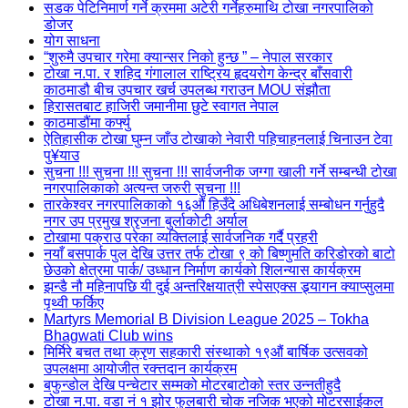
सडक पेटिनिमार्ण गर्ने क्रममा अटेरी गर्नेहरुमाथि टोखा नगरपालिको
डोजर
योग साधना
“शुरुमै उपचार गरेमा क्यान्सर निको हुन्छ ” – नेपाल सरकार
टोखा न.पा. र शहिद गंगालाल राष्ट्रिय हृदयरोग केन्द्र बाँसवारी
काठमाडौ बीच उपचार खर्च उपलब्ध गराउन MOU संझौता
हिरासतबाट हाजिरी जमानीमा छुटे स्वागत नेपाल
काठमाडौंमा कर्फ्यु
ऐतिहासीक टोखा घुम्न जाँउ टोखाको नेवारी पहिचाहनलाई चिनाउन टेवा
पु¥याउ
सुचना !!! सुचना !!! सुचना !!! सार्वजनीक जग्गा खाली गर्ने सम्बन्धी टोखा
नगरपालिकाको अत्यन्त जरुरी सुचना !!!
तारकेश्वर नगरपालिकाको १६औं हिउँदे अधिबेशनलाई सम्बोधन गर्नुहुदै
नगर उप प्रमुख श्रृजना बुर्लाकोटी अर्याल
टोखामा पक्राउ परेका व्यक्तिलाई सार्वजनिक गर्दै प्रहरी
नयाँ बसपार्क पुल देखि उत्तर तर्फ टोखा ९ को बिष्णुमति करिडोरको बाटो
छेउको क्षेत्रमा पार्क/ उध्धान निर्माण कार्यको शिलन्यास कार्यक्रम
झन्डै नौ महिनापछि यी दुई अन्तरिक्षयात्री स्पेसएक्स ड्र्यागन क्याप्सुलमा
पृथ्वी फर्किए
Martyrs Memorial B Division League 2025 – Tokha
Bhagwati Club wins
मिर्मिरे बचत तथा क्रृण सहकारी संस्थाको १९औं बार्षिक उत्सवको
उपलक्षमा आयोजीत रक्त्तदान कार्यक्रम
बफुन्डोल देखि पन्चेटार सम्मको मोटरबाटोको स्तर उन्नतीहुदै
टोखा न.पा. वडा नं १ झोर फुलबारी चोक नजिक भएको मोटरसाईकल