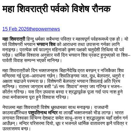
महा शिवरात्री पर्वको विशेष रौनक
15 Feb 2026
thepowernews
महा शिवरात्री
हिन्दु धर्मका सबैभन्दा पवित्र र महत्वपूर्ण पर्वहरूमध्ये एक हो। यो
पर्व विशेषगरी भगवान
भगवान शिव
को आराधना तथा उपासना गर्नका लागि
मनाइन्छ। प्रत्येक वर्ष फाल्गुन महिनाको कृष्ण पक्षको चतुर्दशी तिथिमा यो पर्व
पर्दछ। धार्मिक विश्वास अनुसार यसै दिन भगवान शिव प्रकट हुनुभएको वा शिव–
पार्वती विवाह सम्पन्न भएको मानिन्छ।
महा शिवरात्रीको दिन भक्तजनहरू बिहानैदेखि व्रत बस्छन् र नजिकैका शिव
मन्दिरमा गई पूजा–आराधना गर्छन्। शिवलिङ्गमा जल, दूध, बेलपत्र, धतुरो र
अक्षता चढाउने परम्परा छ। विशेषगरी बेलपत्र भगवान शिवलाई अति प्रिय
मानिन्छ। रातभर जाग्राम बसी “ॐ नमः शिवाय” मन्त्र जप गरिन्छ र भजन–
कीर्तन गरिन्छ। यस दिन उपवास बस्दा र श्रद्धापूर्वक पूजा गर्दा पाप नाश हुने
तथा मनोकामना पूरा हुने विश्वास गरिन्छ।
नेपालमा महा शिवरात्री विशेष धूमधामका साथ मनाइन्छ। राजधानी
काठमाडौँस्थित
पशुपतिनाथ मन्दिर
मा लाखौँ भक्तजनको भीड लाग्छ। भारत
लगायत विश्वका विभिन्न देशबाट समेत साधु–सन्त र श्रद्धालुहरू यहाँ दर्शन गर्न
आउँछन्। मन्दिर परिसरमा दियो, धूप र भजनले धार्मिक वातावरण झनै पवित्र र
उल्लासमय बन्छ।