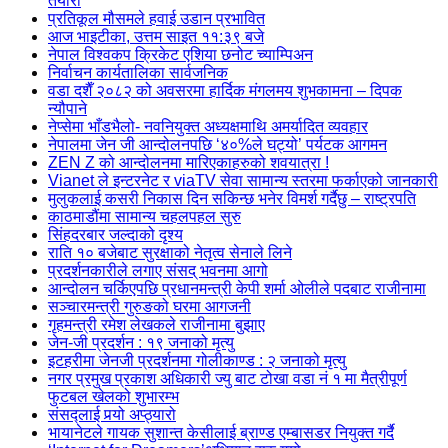
तयारी
प्रतिकूल मौसमले हवाई उडान प्रभावित
आज भाइटीका, उत्तम साइत ११:३९ बजे
नेपाल विश्वकप क्रिकेट एशिया छनोट च्याम्पिअन
निर्वाचन कार्यतालिका सार्वजनिक
वडा दशैँ २०८२ को अवसरमा हार्दिक मंगलमय शुभकामना – दिपक
न्यौपाने
नेप्सेमा भाँडभैलो- नवनियुक्त अध्यक्षमाथि अमर्यादित व्यवहार
नेपालमा जेन जी आन्दोलनपछि ‘४०%ले घट्यो’ पर्यटक आगमन
ZEN Z को आन्दोलनमा मारिएकाहरुको शवयात्रा !
Vianet ले इन्टरनेट र viaTV सेवा सामान्य स्तरमा फर्काएको जानकारी
मुलुकलाई कसरी निकास दिन सकिन्छ भनेर विमर्श गर्दैछु – राष्ट्रपति
काठमाडौंमा सामान्य चहलपहल सुरु
सिंहदरबार जल्दाको दृश्य
राति १० बजेबाट सुरक्षाको नेतृत्व सेनाले लिने
प्रदर्शनकारीले लगाए संसद् भवनमा आगो
आन्दोलन चर्किएपछि प्रधानमन्त्री केपी शर्मा ओलीले पदबाट ‍राजीनामा
सञ्चारमन्त्री गुरुङको घरमा आगजनी
गृहमन्त्री रमेश लेखकले राजीनामा बुझाए
जेन-जी प्रदर्शन : १९ जनाको मृत्यु
इटहरीमा जेनजी प्रदर्शनमा गोलीकाण्ड : २ जनाको मृत्यु
नगर प्रमुख प्रकाश अधिकारी ज्यु बाट टोखा वडा नं १ मा मैत्रीपूर्ण
फुटबल खेलको शुभारम्भ
संसद्लाई पर्‍यो अप्ठ्यारो
भायानेटले गायक सुशान्त केसीलाई ब्राण्ड एम्बासडर नियुक्त गर्दै