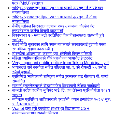
पत्र (MoU) हस्ताक्षर
राष्ट्रिय प्रजातन्त्र दिवस २०८१ मा झाकी प्रस्तुत गदै तारकेश्वर
नगरपालिका
राष्ट्रिय प्रजातन्त्र दिवस २०८१ मा झाकी प्रस्तुत गदै टोखा
नगरपालिका
केबीए ग्लोबल क्रिक्सल क्ल्यास २०२५ सम्पन्न, गोल्डेन गेट
इन्टरनेशनल कलेज विजयी काठमाडौँ
विश्वभरका ७० भन्दा बढी प्रतिष्ठित विश्वविद्यालयहरू सहभागी हुने
सम्मेलन
एआई नीति सुधारका लागि क्यान महासंघले सरकारलाई बुझायो यस्ता
रणनीतिक सुझाव काठमाडौं ।
टोरन्टोमा अवतरणका क्रममा एक अमेरिकी विमान पल्टियो
महिला च्याम्पियनसिपको शीर्ष प्रायोजक भायानेट ईन्टरनेट
Very important public notice from Tokha Municipality!!!
भायानेटले सबै बक्यौता सहित पछिल्लो आ. व. को रोयल्टी ५५ करोड
रुपैयाँ बुझायो
प्रतिष्ठित ‘नातिकाजी राष्ट्रिय संगीत पुरस्कार’बाट गीतकार बी. पाण्डे
सम्मानित
माल्भर्न इन्टरनेशनलले रोडशोमार्फत विश्वव्यापी शैक्षिक साझेदारी
बाग्मती प्रदेश स्तरीय जुनियेर आई. टि. एफ तेकेन्दा प्रतियोगीता २०८१
सम्पन्न
नवीनतम प्रविधि र आविष्कारको प्रदर्शनी ‘क्यान इन्फोटेक २०२५’ सुरु,
५ दिनसम्म चल्ने ।
Vianet द्वारा श्री देवकोटा आधारभूत विद्यालयमा CSR
कार्यक्रमअन्तर्गत सहयोग वितरण