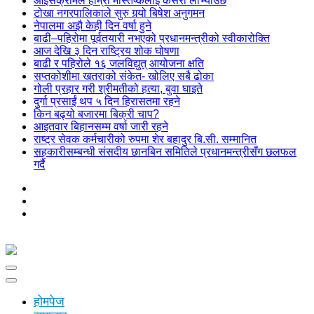
आइसक्रीमले हाम्रो मस्तिष्कलाई कसरी लोभ्याउँछ
टोखा नगरपालिकाले सुरु गर्‍यो बिषेश अनुगमन
नेपालमा अझै केही दिन वर्षा हुने
बाढी–पहिरोमा पूर्वतयारी नभएको प्रधानमन्त्रीको स्वीकारोक्ति
आज देखि ३ दिन राष्ट्रिय शोक घोषणा
बाढी र पहिरोले १६ जलविद्युत् आयोजना क्षति
सप्तकोशीमा खतराको संकेत- खोलिए सबै ढोका
गोली प्रहार गरी श्रीमतीको हत्या, बुवा घाइते
दुर्गा प्रसाईं थप ५ दिन हिरासतमा रहने
किन बढ्यो बजारमा बिक्री चाप?
आइतवार बिहानसम्म वर्षा जारी रहने
राष्ट्र सेवक कर्मचारीको रुपमा शेर बहादुर बि.सी. सम्मानित
सहकारीसम्बन्धी संसदीय छानबिन समितिले प्रधानमन्त्रीसँग छलफल
गर्दै
होमपेज