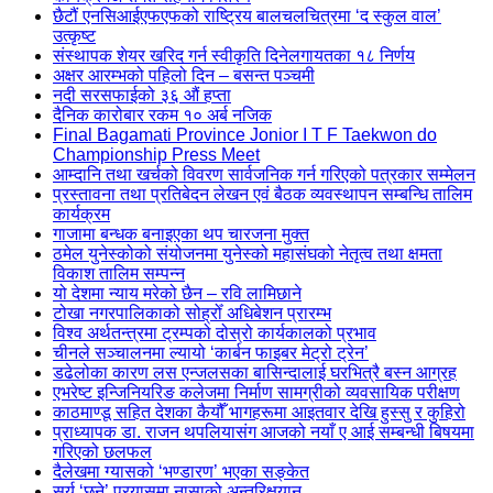
छैटौं एनसिआईएफएफको राष्ट्रिय बालचलचित्रमा ‘द स्कुल वाल’
उत्कृष्ट
संस्थापक शेयर खरिद गर्न स्वीकृति दिनेलगायतका १८ निर्णय
अक्षर आरम्भको पहिलो दिन – बसन्त पञ्चमी
नदी सरसफाईको ३६ औं हप्ता
दैनिक कारोबार रकम १० अर्ब नजिक
Final Bagamati Province Jonior I T F Taekwon do
Championship Press Meet
आम्दानि तथा खर्चको विवरण सार्वजनिक गर्न गरिएको पत्रकार सम्मेलन
प्रस्तावना तथा प्रतिबेदन लेखन एवं बैठक व्यवस्थापन सम्बन्धि तालिम
कार्यक्रम
गाजामा बन्धक बनाइएका थप चारजना मुक्त
ठमेल युनेस्कोको संयोजनमा युनेस्को महासंघको नेतृत्व तथा क्षमता
विकाश तालिम सम्पन्न
यो देशमा न्याय मरेको छैन – रवि लामिछाने
टोखा नगरपालिकाको सोह्रोँ अधिबेशन प्रारम्भ
विश्व अर्थतन्त्रमा ट्रम्पको दोस्रो कार्यकालको प्रभाव
चीनले सञ्चालनमा ल्यायो ‘कार्बन फाइबर मेट्रो ट्रेन’
डढेलोका कारण लस एन्जलसका बासिन्दालाई घरभित्रै बस्न आग्रह
एभरेष्ट इन्जिनियरिङ कलेजमा निर्माण सामग्रीको व्यवसायिक परीक्षण
काठमाण्डू सहित देशका कैयौँ भागहरूमा आइतवार देखि हुस्सु र कुहिरो
प्राध्यापक डा. राजन थपलियासंग आजको नयाँ ए आई सम्बन्धी बिषयमा
गरिएको छलफल
दैलेखमा ग्यासको ‘भण्डारण’ भएका सङ्केत
सूर्य ‘छुने’ प्रयासमा नासाको अन्तरिक्षयान