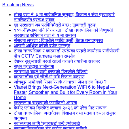
Skip
Breaking News
to
टोखा वडा नं. ६ मा सार्वजनिक सुनुवाइ, विकास र सेवा प्रवाहबारे
content
नागरिकसँग प्रत्यक्ष संवाद
(Press
गृह प्रशासन अब प्रविधिमैत्री बन्छ : गृहमन्त्री गुरुङ
Enter)
१०१औँ हप्तामा पनि निरन्तरता : टोखा नगरपालिकाको विष्णुमती
सरसफाइ अभियान वडा नं. १ मा सम्पन्न
संसद्‌मा लफडा : विपक्षीले फ्याँके कुर्सी, बैठक तनावग्रस्त
आगामी आर्थिक वर्षको बजेट प्रस्तुत
टोखा नगरपलिका र काठमाडौं उपत्यका प्रहरी कार्यालय रानीपोखरी
बीच CCTV Camera जडान सम्झौता
देशभर सुकुमवासी बस्ती खाली गराउने तयारीमा सरकार
सुधन गुरुङद्वारा राजीनामा
सगरमाथा चढ्ने बाटो बरफको ढिस्कोले छेकियो
काठमाडौंका पूर्व सीडीओ छवि रिजाल पक्राउ
जाँचबुझ आयोगको सिफारिसकै आधारमा जेल हाल्न मिल्छ ?
Vianet Brings Next-Generation WiFi 6 to Nepal —
Faster, Smoother, and Built for Every Room in Your
Home
मतगणनामा रास्वपाको फराकिलो अग्रता
केबीए ग्लोबल क्रिकेट क्ल्यास २०२६ को प्रेस मिट सम्पन्न
टोखा नगरपालिका अन्तर्गतका विद्यालय तथा मतदान स्थल संयुक्त
अनुगमन
स्वास्थ्यका लागि ‘सुपरफुड’ बन्दै एभोकाडो
समानुपातिकतर्फका डेढ करोड मतपत्र छापियो