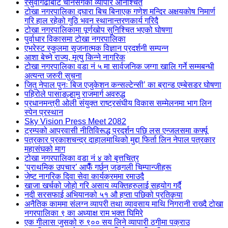
रसुवागढीबाट चीनसँगको व्यापार अनिश्चित
टोखा नगरपालिका द्घारा बिच बिनाएक गणेश मन्दिर अक्षयकोष निमार्ण
गरि हाल रहेको गुठि भवन स्थानान्तरणकार्य गरिदै
टोखा नगरपालिकामा पूर्णखोप सुनिश्चित भएको घोषणा
पुर्वाधार विकासमा टोखा नगरपालिका
एभरेस्ट स्कुलमा सृजनात्मक विज्ञान प्रदर्शनी सम्पन्न
आशा बेच्ने राज्य, मृत्यु किन्ने नागरिक
टोखा नगरपालिका वडा नं ५ मा सार्वजनिक जग्गा खालि गर्ने सम्मबन्धी
अत्यन्त जरुरी सुचना
जितु नेपाल पुनः बिज एजुकेशन कन्सल्टेन्सी’ का ब्रान्ड एम्बेसडर घोषणा
पहिरोले पासाङल्हामु राजमार्ग अवरुद्ध
प्रधानमन्त्री ओली संयुक्त राष्ट्रसंघीय विकास सम्मेलनमा भाग लिन
स्पेन प्रस्थान
Sky Vision Press Meet 2082
ट्रम्पको आप्रवासी नीतिविरूद्ध प्रदर्शन पछि लस एन्जलसमा कर्फ्यू
पत्रकार प्रकाशचन्द्र दाहालमाथिको मुद्दा फिर्ता लिन नेपाल पत्रकार
महासंघको माग
टोखा नगरपालिका वडा नं ४ को बृत्तचित्र
‘प्राथमिक उपचार’ आफैँ गर्छन् जङ्गली चिम्पान्जीहरू
जेष्ट नागरिक दिवा सेवा कार्यक्रममा रमाउदै
खाजा खर्चको जोहो गरि असाय व्यक्तिहरुलाई सहयोग गर्दै
नदी सरसफाई अभियानको ५१ औ हप्ता पछिको प्रतिकृया
अनैतिक काममा संलग्न व्यापरी तथा व्यावसाय माथि निगरानी राख्दै टोखा
नगरपालिका ९ का अध्याक्ष राम भक्त घिमिरे
एक गीलास जुसको रु ९०० सय लिने व्यापारी ठगीमा पक्राउ