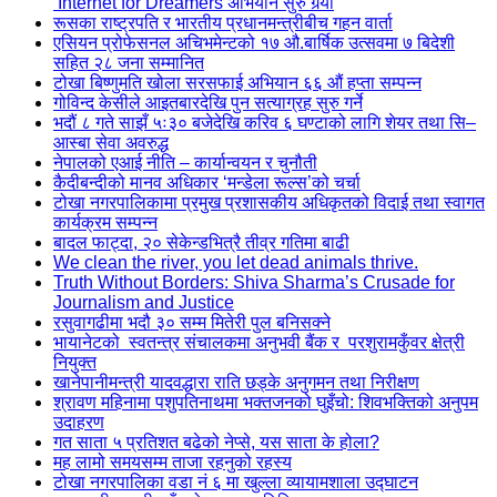
‘Internet for Dreamers’अभियान सुरु गर्‍यो
रूसका राष्ट्रपति र भारतीय प्रधानमन्त्रीबीच गहन वार्ता
एसियन प्रोफेसनल अचिभमेन्टको १७ औ.बार्षिक उत्सवमा ७ बिदेशी
सहित २८ जना सम्मानित
टोखा बिष्णुमति खोला सरसफाई अभियान ६६ औं हप्ता सम्पन्न
गोविन्द केसीले आइतबारदेखि पुन सत्याग्रह सुरु गर्ने
भदौं ८ गते साझँ ५ः३० बजेदेखि करिव ६ घण्टाको लागि शेयर तथा सि–
आस्बा सेवा अवरुद्ध
नेपालको एआई नीति – कार्यान्वयन र चुनौती
कैदीबन्दीको मानव अधिकार ‘मन्डेला रूल्स’को चर्चा
टोखा नगरपालिकामा प्रमुख प्रशासकीय अधिकृतको विदाई तथा स्वागत
कार्यक्रम सम्पन्न
बादल फाट्दा, २० सेकेन्डभित्रै तीव्र गतिमा बाढी
We clean the river, you let dead animals thrive.
Truth Without Borders: Shiva Sharma’s Crusade for
Journalism and Justice
रसुवागढीमा भदौ ३० सम्म मितेरी पुल बनिसक्ने
भायानेटको स्वतन्त्र संचालकमा अनुभवी बैंक र परशुरामकुँवर क्षेत्री
नियुक्त
खानेपानीमन्त्री यादवद्धारा राति छड्के अनुगमन तथा निरीक्षण
श्रावण महिनामा पशुपतिनाथमा भक्तजनको घुइँचो: शिवभक्तिको अनुपम
उदाहरण
गत साता ५ प्रतिशत बढेको नेप्से, यस साता के होला?
मह लामो समयसम्म ताजा रहनुको रहस्य
टोखा नगरपालिका वडा नं ६ मा खुल्ला व्यायामशाला उद्घाटन