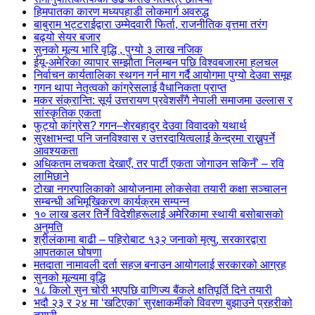
हिमपातका कारण मध्यपहाडी लोकमार्ग अवरुद्ध
बाबुराम भट्टराईद्वारा उम्मेदवारी फिर्ता, राजनीतिक वृत्तमा तरंग
बढ्यो सेयर बजार
सुनको मूल्य भारि वृद्धि , पुग्यो ३ लाख नजिक
ईयू-अमेरिका व्यापार सम्झौता निलम्बन पछि विश्वबजारमा हलचल
निर्वाचन कार्यतालिका स्थगन गर्न माग गर्दै आयोगमा पुग्यो देउवा समूह
गगन थापा नेतृत्वको कांग्रेसलाई वैधानिकता प्राप्त
मकर संक्रान्ति: सूर्य उत्तरायण प्रवेशसँगै नेपाली समाजमा उल्लास र
सांस्कृतिक एकता
फुट्यो कांग्रेस? गगन–शेरबहादुर देउवा विवादको यथार्थ
सुरक्षाभन्दा पनि जनविश्वास र उत्तरदायित्वलाई केन्द्रमा राख्नुपर्ने
आवश्यकता
अधिकतम लचकता देखाएँ, तर पार्टी एकता जोगाउन सकिनँ’ – रवि
लामिछाने
टोखा नगरपालिकाको आयोजनामा लोकसेवा तयारी कक्षा सञ्चालन
सम्बन्धी अभिमूखिकरण कार्यक्रम सम्पन्न
१० लाख डलर तिर्ने विदेशीहरूलाई अमेरिकामा स्थायी बसोबासको
अनुमति
श्रीलंकामा बाढी – पहिरोबाट १३२ जनाको मृत्यु, सरकारद्वारा
आपतकाल घोषणा
मतदाता नामावली दर्ता सहज बनाउन आयोगलाई सरकारको आग्रह
सुनको मूल्यमा वृद्धि
१८ किलो सुन चोरी भएपछि वाणिज्य बैंकले क्षतिपूर्ति दिने तयारी
भदौ २३ र २४ मा ‘खटिएका’ सुरक्षाकर्मीको विवरण बुझाउने प्रहरीको