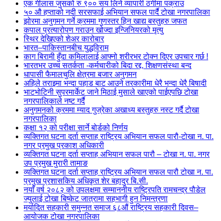
एक गीलास जुसको रु ९०० सय लिने व्यापारी ठगीमा पक्राउ
५० औ हप्ताको नदी सरसफाई अभियान सफल पार्दै टोखा नगरपालिका
झोरमा अनुगमन गर्ने क्रममा गुणस्तर हिन खाद्य बस्तुहरु जफत
कपाल प्रत्यारोपण गराउन खोज्दा इन्जिनियरको मृत्यु
स्थिर देखिएको शेअर कारोबार
भारत–पाकिस्तानबीच युद्धविराम
काग बिरामी हुँदा कमिलालाई आफ्नो शरीरभर टोक्न दिएर उपचार गर्छ !
भारतभर उच्च सतर्कता -कर्मचारीको बिदा रद्द, शिक्षणसंस्था बन्द
धापासी फैमालचुलि क्षेत्रमा बजार अनुगमन
अहिले तराइमा भन्दा पहाड बाट आउने तरकारीमा धेरै भन्दा धेरै बिषादी
भाटभोटिनी सुपरमार्केट जाने मिठाई मुसाले खाएको पाईएपछि टोखा
नगरपालिकाले नष्ट गर्दै
अनुगमनको क्रममा म्याद गुज्रेका अखाध्य बस्तुहरु नस्ट गर्दै टोखा
नगरपालिका
कक्षा १२ को परीक्षा सार्ने बोर्डको निर्णय
व्यक्तिगत घटना दर्ता सप्ताह राष्ट्रिय अभियान सफल पारौ-टोखा न. पा.
नगर प्रमुख प्रकाश अधिकारी
व्यक्तिगत घटना दर्ता सप्ताह अभियान सफल पारौ – टोखा न. पा. नगर
उप प्रमुख मुरारी तामाङ
व्यक्तिगत घटना दर्ता सप्ताह राष्ट्रिय अभियान सफल पारौ टोखा न. पा.
प्रमुख प्रशासकिय अधिकृत शेर बहादुर बि.सी.
नयाँ वर्ष २०८२ को उपलक्षमा सम्माननीय राष्ट्रिपति रामचन्द्र पौडेल
ज्युलाई टोखा बिष्केट जात्रामा सहभागी हुन निमन्त्रणा
मर्यादित सहकारी समुन्नत समाज ६८औं राष्ट्रिय सहकारी दिवस–
आयोजक टोखा नगरपालिका