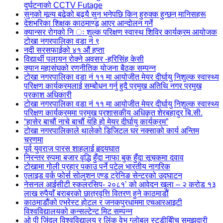
दुर्घटनाको CCTV Futage
सुनको मूल्य बढेको बढ्यै सुन भनेपछि किन हुरुक्क हुन्छन् मानिसहरू
देशभरिका शिक्षक काठमाण्डू आएर आन्दोलन गर्ने
क्यान्सर रोगको नि ः शुल्क परिक्षण स्वास्थ शिविर कार्यक्रम आयोजक
टोखा नगरपालिका वडा नं ९
नदी सरसफाईको ४१ औं हप्ता
विद्यार्थी पलायन रोक्ने अवसर -हरिसिंह केसी
क्यान महासंघको रणनीतिक योजना बैठक सम्पन्न
टोखा नगरपालिका वडा नं ११ मा आयोजीत मेयर दीर्घायु निशुल्क स्वास्थ्य
परिक्षण कार्यक्रमलाई सम्बोेधन गर्नु हुदै प्रमुख अतिथि नगर प्रमुख
प्रकाश अधिकारी
टोखा नगरपालिका वडा नं ११ मा आयोजीत मेयर दीर्घायु निशुल्क स्वास्थ्य
परिक्षण कार्यक्रममा प्रमुख प्रशासकीय अधिकृत शेरबहादुर बि.सी.
“हासेर बाचौं नाचे बाचौं यहि हो मेयर दीर्घायु कार्यक्रम”
टोखा नगरपालिकाले थालेको डिजिटल घर नक्साको कार्य अन्तिम
चरणमा
पूर्व युवराज पारस शाहलाई हृदयघात
निरन्तर रुपमा बजार वृद्धि हुँदा नाफा बुक हुँदा सूचकमा दवाव
टोखामा गोली प्रहार पकाउ पर्ने पटेल भारतीय नागरिक
एलाइड वर्क फोर्स सोलुशन एण्ड ट्रेनिङ सेन्टरको उद्घाटन
नेसनल आईसीटी स्कलरसिप- २०८१’ को आवेदन खुला – २ करोड १३
लाख रुपैयाँ बराबरको छात्रवृत्ति वितरण हुने काठमाडौं
काठमाडौंको एभरेस्ट होटल र जनकपुरधाममा एचआरआइटी
विश्वविद्यालयको कन्सल्टेन्ट मिट सम्पन्न
ओ पी जिंदल विश्वविद्यालय र लिंक वेभ ग्लोबल स्टडीबीिच समझदारी