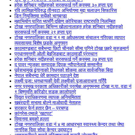
हरेक शनिबार नदीहरुको सरसफाई गर्ने क्रममा ३० हप्ता पूरा
रवि लामिछानेविरुद्ध तीनवटा अभियोगमा मुद्दा चलाउन सिफारिस
डिन नियुक्तिमा सधैंको भागबन्डा
महाभियोग पारित भएसँगै दक्षिण कोरियाका राष्ट्रपति निलम्बित
टोखा नगरपालिका बिभिन्न खोलानालाहरु हरेक शनिबार नदीहरुको
सरसफाई गर्ने क्रममा २९ हप्ता पूरा
टोखा नगरपालिका वडा न ९ मा अवैधरूपमा संचालन गरिएका व्यापार
व्यवसायमा बिशेष छड्के अनुगमन
काठमाण्डूबाट सबैभन्दा छिटो चीनको सीमा पुगिने टोखा छहरे सुरुङमार्ग
प्रधानमन्त्री ओली बेइजिङबाट काठमाडौं प्रस्थान
हरेक शनिबार नदीहरुको सरसफाई गर्ने क्रममा २७ हप्ता पूरा
द पावर न्युजका सम्पादक दिपक न्यौपानेलाई सम्मानीत
पूर्वसभामुख ढुंगानाको निधनको शोकमा आज सार्वजनिक बिदा
नेपाल सबैभन्दा धेरै कामदार पठाउने देश
लक्ष्मी पूजा: धनधान्यकी देवी लक्ष्मीको पूजाआराधना गरिँदै
नगर प्रमुख प्रकाश अधिकारीको प्रत्येक्ष अनुगमनमा टोखा न.पा. वडा नं
९ बिष्णुमति करिडोर सडक कालोपत्रे
विद्युत् प्राधिकरणमा व्यापक अनियमितता
खबरदारी सभामा बोल्ने माओवादी नेताहरु
सरकार फेर्न हतार छैन – प्रचण्ड
कांग्रेस-एमाले ‘खटपट’
विमानमा बमको हल्ला
टोखा नगरपालिका वडा नं ४ मा आधारभुत स्वास्थ्य केन्द्र तथा जेष्ठ
नागरिक दिवा सोवा केन्द्र उद्घाटन