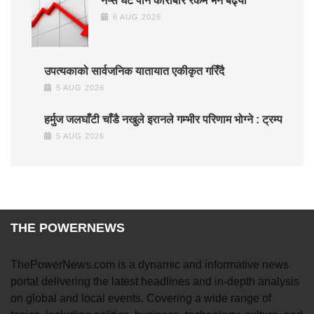
नेप्से घटे पनि कारोबार रकम भने बढ्यो
6 AUG 2026
उपत्यकाको सार्वजनिक यातायात एकीकृत गरिँदै
5 AUG 2026
हर्मुज जलघाँटी चाँडै नखुले इरानले गम्भीर परिणाम भोग्ने : ट्रम्प
5 AUG 2026
THE POWERNEWS
ThePowerNews.com is a dynamic and informative news
portal delivering the latest headlines and in-depth analysis
on global and local events. Covering a wide range of