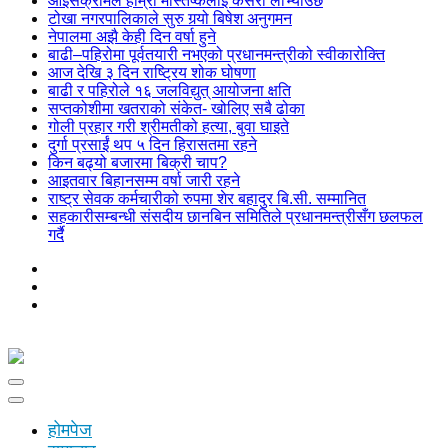
आइसक्रीमले हाम्रो मस्तिष्कलाई कसरी लोभ्याउँछ
टोखा नगरपालिकाले सुरु गर्‍यो बिषेश अनुगमन
नेपालमा अझै केही दिन वर्षा हुने
बाढी–पहिरोमा पूर्वतयारी नभएको प्रधानमन्त्रीको स्वीकारोक्ति
आज देखि ३ दिन राष्ट्रिय शोक घोषणा
बाढी र पहिरोले १६ जलविद्युत् आयोजना क्षति
सप्तकोशीमा खतराको संकेत- खोलिए सबै ढोका
गोली प्रहार गरी श्रीमतीको हत्या, बुवा घाइते
दुर्गा प्रसाईं थप ५ दिन हिरासतमा रहने
किन बढ्यो बजारमा बिक्री चाप?
आइतवार बिहानसम्म वर्षा जारी रहने
राष्ट्र सेवक कर्मचारीको रुपमा शेर बहादुर बि.सी. सम्मानित
सहकारीसम्बन्धी संसदीय छानबिन समितिले प्रधानमन्त्रीसँग छलफल
गर्दै
होमपेज