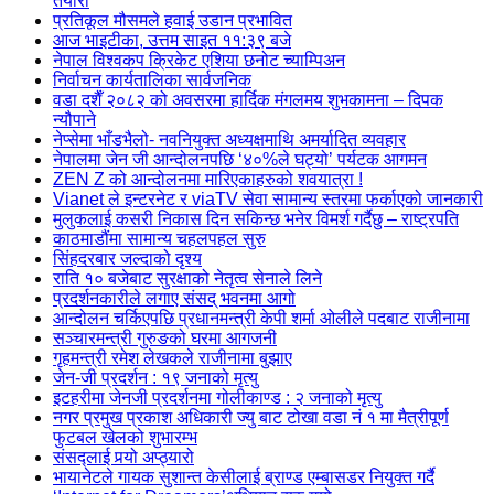
तयारी
प्रतिकूल मौसमले हवाई उडान प्रभावित
आज भाइटीका, उत्तम साइत ११:३९ बजे
नेपाल विश्वकप क्रिकेट एशिया छनोट च्याम्पिअन
निर्वाचन कार्यतालिका सार्वजनिक
वडा दशैँ २०८२ को अवसरमा हार्दिक मंगलमय शुभकामना – दिपक
न्यौपाने
नेप्सेमा भाँडभैलो- नवनियुक्त अध्यक्षमाथि अमर्यादित व्यवहार
नेपालमा जेन जी आन्दोलनपछि ‘४०%ले घट्यो’ पर्यटक आगमन
ZEN Z को आन्दोलनमा मारिएकाहरुको शवयात्रा !
Vianet ले इन्टरनेट र viaTV सेवा सामान्य स्तरमा फर्काएको जानकारी
मुलुकलाई कसरी निकास दिन सकिन्छ भनेर विमर्श गर्दैछु – राष्ट्रपति
काठमाडौंमा सामान्य चहलपहल सुरु
सिंहदरबार जल्दाको दृश्य
राति १० बजेबाट सुरक्षाको नेतृत्व सेनाले लिने
प्रदर्शनकारीले लगाए संसद् भवनमा आगो
आन्दोलन चर्किएपछि प्रधानमन्त्री केपी शर्मा ओलीले पदबाट ‍राजीनामा
सञ्चारमन्त्री गुरुङको घरमा आगजनी
गृहमन्त्री रमेश लेखकले राजीनामा बुझाए
जेन-जी प्रदर्शन : १९ जनाको मृत्यु
इटहरीमा जेनजी प्रदर्शनमा गोलीकाण्ड : २ जनाको मृत्यु
नगर प्रमुख प्रकाश अधिकारी ज्यु बाट टोखा वडा नं १ मा मैत्रीपूर्ण
फुटबल खेलको शुभारम्भ
संसद्लाई पर्‍यो अप्ठ्यारो
भायानेटले गायक सुशान्त केसीलाई ब्राण्ड एम्बासडर नियुक्त गर्दै