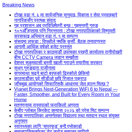
Skip
Breaking News
to
टोखा वडा नं. ६ मा सार्वजनिक सुनुवाइ, विकास र सेवा प्रवाहबारे
content
नागरिकसँग प्रत्यक्ष संवाद
(Press
गृह प्रशासन अब प्रविधिमैत्री बन्छ : गृहमन्त्री गुरुङ
Enter)
१०१औँ हप्तामा पनि निरन्तरता : टोखा नगरपालिकाको विष्णुमती
सरसफाइ अभियान वडा नं. १ मा सम्पन्न
संसद्‌मा लफडा : विपक्षीले फ्याँके कुर्सी, बैठक तनावग्रस्त
आगामी आर्थिक वर्षको बजेट प्रस्तुत
टोखा नगरपलिका र काठमाडौं उपत्यका प्रहरी कार्यालय रानीपोखरी
बीच CCTV Camera जडान सम्झौता
देशभर सुकुमवासी बस्ती खाली गराउने तयारीमा सरकार
सुधन गुरुङद्वारा राजीनामा
सगरमाथा चढ्ने बाटो बरफको ढिस्कोले छेकियो
काठमाडौंका पूर्व सीडीओ छवि रिजाल पक्राउ
जाँचबुझ आयोगको सिफारिसकै आधारमा जेल हाल्न मिल्छ ?
Vianet Brings Next-Generation WiFi 6 to Nepal —
Faster, Smoother, and Built for Every Room in Your
Home
मतगणनामा रास्वपाको फराकिलो अग्रता
केबीए ग्लोबल क्रिकेट क्ल्यास २०२६ को प्रेस मिट सम्पन्न
टोखा नगरपालिका अन्तर्गतका विद्यालय तथा मतदान स्थल संयुक्त
अनुगमन
स्वास्थ्यका लागि ‘सुपरफुड’ बन्दै एभोकाडो
समानुपातिकतर्फका डेढ करोड मतपत्र छापियो