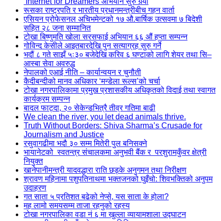
‘Internet for Dreamers’अभियान सुरु गर्‍यो
रूसका राष्ट्रपति र भारतीय प्रधानमन्त्रीबीच गहन वार्ता
एसियन प्रोफेसनल अचिभमेन्टको १७ औ.बार्षिक उत्सवमा ७ बिदेशी
सहित २८ जना सम्मानित
टोखा बिष्णुमति खोला सरसफाई अभियान ६६ औं हप्ता सम्पन्न
गोविन्द केसीले आइतबारदेखि पुन सत्याग्रह सुरु गर्ने
भदौं ८ गते साझँ ५ः३० बजेदेखि करिव ६ घण्टाको लागि शेयर तथा सि–
आस्बा सेवा अवरुद्ध
नेपालको एआई नीति – कार्यान्वयन र चुनौती
कैदीबन्दीको मानव अधिकार ‘मन्डेला रूल्स’को चर्चा
टोखा नगरपालिकामा प्रमुख प्रशासकीय अधिकृतको विदाई तथा स्वागत
कार्यक्रम सम्पन्न
बादल फाट्दा, २० सेकेन्डभित्रै तीव्र गतिमा बाढी
We clean the river, you let dead animals thrive.
Truth Without Borders: Shiva Sharma’s Crusade for
Journalism and Justice
रसुवागढीमा भदौ ३० सम्म मितेरी पुल बनिसक्ने
भायानेटको स्वतन्त्र संचालकमा अनुभवी बैंक र परशुरामकुँवर क्षेत्री
नियुक्त
खानेपानीमन्त्री यादवद्धारा राति छड्के अनुगमन तथा निरीक्षण
श्रावण महिनामा पशुपतिनाथमा भक्तजनको घुइँचो: शिवभक्तिको अनुपम
उदाहरण
गत साता ५ प्रतिशत बढेको नेप्से, यस साता के होला?
मह लामो समयसम्म ताजा रहनुको रहस्य
टोखा नगरपालिका वडा नं ६ मा खुल्ला व्यायामशाला उद्घाटन