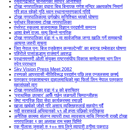
रसुवागढीबाट चीनसँगको व्यापार अनिश्चित
टोखा नगरपालिका द्घारा बिच बिनाएक गणेश मन्दिर अक्षयकोष निमार्ण
गरि हाल रहेको गुठि भवन स्थानान्तरणकार्य गरिदै
टोखा नगरपालिकामा पूर्णखोप सुनिश्चित भएको घोषणा
पुर्वाधार विकासमा टोखा नगरपालिका
एभरेस्ट स्कुलमा सृजनात्मक विज्ञान प्रदर्शनी सम्पन्न
आशा बेच्ने राज्य, मृत्यु किन्ने नागरिक
टोखा नगरपालिका वडा नं ५ मा सार्वजनिक जग्गा खालि गर्ने सम्मबन्धी
अत्यन्त जरुरी सुचना
जितु नेपाल पुनः बिज एजुकेशन कन्सल्टेन्सी’ का ब्रान्ड एम्बेसडर घोषणा
पहिरोले पासाङल्हामु राजमार्ग अवरुद्ध
प्रधानमन्त्री ओली संयुक्त राष्ट्रसंघीय विकास सम्मेलनमा भाग लिन
स्पेन प्रस्थान
Sky Vision Press Meet 2082
ट्रम्पको आप्रवासी नीतिविरूद्ध प्रदर्शन पछि लस एन्जलसमा कर्फ्यू
पत्रकार प्रकाशचन्द्र दाहालमाथिको मुद्दा फिर्ता लिन नेपाल पत्रकार
महासंघको माग
टोखा नगरपालिका वडा नं ४ को बृत्तचित्र
‘प्राथमिक उपचार’ आफैँ गर्छन् जङ्गली चिम्पान्जीहरू
जेष्ट नागरिक दिवा सेवा कार्यक्रममा रमाउदै
खाजा खर्चको जोहो गरि असाय व्यक्तिहरुलाई सहयोग गर्दै
नदी सरसफाई अभियानको ५१ औ हप्ता पछिको प्रतिकृया
अनैतिक काममा संलग्न व्यापरी तथा व्यावसाय माथि निगरानी राख्दै टोखा
नगरपालिका ९ का अध्याक्ष राम भक्त घिमिरे
एक गीलास जुसको रु ९०० सय लिने व्यापारी ठगीमा पक्राउ