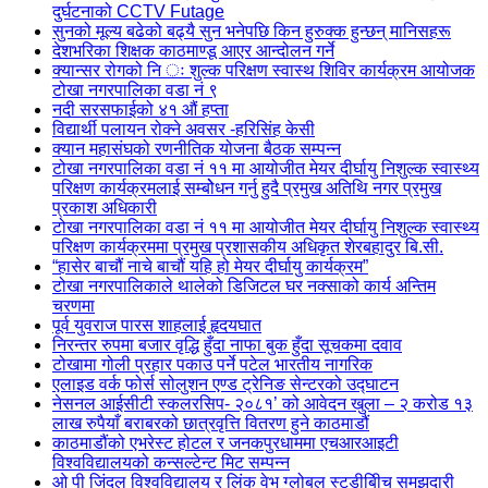
दुर्घटनाको CCTV Futage
सुनको मूल्य बढेको बढ्यै सुन भनेपछि किन हुरुक्क हुन्छन् मानिसहरू
देशभरिका शिक्षक काठमाण्डू आएर आन्दोलन गर्ने
क्यान्सर रोगको नि ः शुल्क परिक्षण स्वास्थ शिविर कार्यक्रम आयोजक
टोखा नगरपालिका वडा नं ९
नदी सरसफाईको ४१ औं हप्ता
विद्यार्थी पलायन रोक्ने अवसर -हरिसिंह केसी
क्यान महासंघको रणनीतिक योजना बैठक सम्पन्न
टोखा नगरपालिका वडा नं ११ मा आयोजीत मेयर दीर्घायु निशुल्क स्वास्थ्य
परिक्षण कार्यक्रमलाई सम्बोेधन गर्नु हुदै प्रमुख अतिथि नगर प्रमुख
प्रकाश अधिकारी
टोखा नगरपालिका वडा नं ११ मा आयोजीत मेयर दीर्घायु निशुल्क स्वास्थ्य
परिक्षण कार्यक्रममा प्रमुख प्रशासकीय अधिकृत शेरबहादुर बि.सी.
“हासेर बाचौं नाचे बाचौं यहि हो मेयर दीर्घायु कार्यक्रम”
टोखा नगरपालिकाले थालेको डिजिटल घर नक्साको कार्य अन्तिम
चरणमा
पूर्व युवराज पारस शाहलाई हृदयघात
निरन्तर रुपमा बजार वृद्धि हुँदा नाफा बुक हुँदा सूचकमा दवाव
टोखामा गोली प्रहार पकाउ पर्ने पटेल भारतीय नागरिक
एलाइड वर्क फोर्स सोलुशन एण्ड ट्रेनिङ सेन्टरको उद्घाटन
नेसनल आईसीटी स्कलरसिप- २०८१’ को आवेदन खुला – २ करोड १३
लाख रुपैयाँ बराबरको छात्रवृत्ति वितरण हुने काठमाडौं
काठमाडौंको एभरेस्ट होटल र जनकपुरधाममा एचआरआइटी
विश्वविद्यालयको कन्सल्टेन्ट मिट सम्पन्न
ओ पी जिंदल विश्वविद्यालय र लिंक वेभ ग्लोबल स्टडीबीिच समझदारी