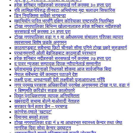
हरेक शनिबार नदीहरुको सरसफाई गर्ने क्रममा ३० हप्ता पूरा
रवि लामिछानेविरुद्ध तीनवटा अभियोगमा मुद्दा चलाउन सिफारिस
डिन नियुक्तिमा सधैंको भागबन्डा
महाभियोग पारित भएसँगै दक्षिण कोरियाका राष्ट्रपति निलम्बित
टोखा नगरपालिका बिभिन्न खोलानालाहरु हरेक शनिबार नदीहरुको
सरसफाई गर्ने क्रममा २९ हप्ता पूरा
टोखा नगरपालिका वडा न ९ मा अवैधरूपमा संचालन गरिएका व्यापार
व्यवसायमा बिशेष छड्के अनुगमन
काठमाण्डूबाट सबैभन्दा छिटो चीनको सीमा पुगिने टोखा छहरे सुरुङमार्ग
प्रधानमन्त्री ओली बेइजिङबाट काठमाडौं प्रस्थान
हरेक शनिबार नदीहरुको सरसफाई गर्ने क्रममा २७ हप्ता पूरा
द पावर न्युजका सम्पादक दिपक न्यौपानेलाई सम्मानीत
पूर्वसभामुख ढुंगानाको निधनको शोकमा आज सार्वजनिक बिदा
नेपाल सबैभन्दा धेरै कामदार पठाउने देश
लक्ष्मी पूजा: धनधान्यकी देवी लक्ष्मीको पूजाआराधना गरिँदै
नगर प्रमुख प्रकाश अधिकारीको प्रत्येक्ष अनुगमनमा टोखा न.पा. वडा नं
९ बिष्णुमति करिडोर सडक कालोपत्रे
विद्युत् प्राधिकरणमा व्यापक अनियमितता
खबरदारी सभामा बोल्ने माओवादी नेताहरु
सरकार फेर्न हतार छैन – प्रचण्ड
कांग्रेस-एमाले ‘खटपट’
विमानमा बमको हल्ला
टोखा नगरपालिका वडा नं ४ मा आधारभुत स्वास्थ्य केन्द्र तथा जेष्ठ
नागरिक दिवा सोवा केन्द्र उद्घाटन