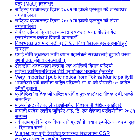
पत्र (MoU) हस्ताक्षर
राष्ट्रिय प्रजातन्त्र दिवस २०८१ मा झाकी प्रस्तुत गदै तारकेश्वर
नगरपालिका
राष्ट्रिय प्रजातन्त्र दिवस २०८१ मा झाकी प्रस्तुत गदै टोखा
नगरपालिका
केबीए ग्लोबल क्रिक्सल क्ल्यास २०२५ सम्पन्न, गोल्डेन गेट
इन्टरनेशनल कलेज विजयी काठमाडौँ
विश्वभरका ७० भन्दा बढी प्रतिष्ठित विश्वविद्यालयहरू सहभागी हुने
सम्मेलन
एआई नीति सुधारका लागि क्यान महासंघले सरकारलाई बुझायो यस्ता
रणनीतिक सुझाव काठमाडौं ।
टोरन्टोमा अवतरणका क्रममा एक अमेरिकी विमान पल्टियो
महिला च्याम्पियनसिपको शीर्ष प्रायोजक भायानेट ईन्टरनेट
Very important public notice from Tokha Municipality!!!
भायानेटले सबै बक्यौता सहित पछिल्लो आ. व. को रोयल्टी ५५ करोड
रुपैयाँ बुझायो
प्रतिष्ठित ‘नातिकाजी राष्ट्रिय संगीत पुरस्कार’बाट गीतकार बी. पाण्डे
सम्मानित
माल्भर्न इन्टरनेशनलले रोडशोमार्फत विश्वव्यापी शैक्षिक साझेदारी
बाग्मती प्रदेश स्तरीय जुनियेर आई. टि. एफ तेकेन्दा प्रतियोगीता २०८१
सम्पन्न
नवीनतम प्रविधि र आविष्कारको प्रदर्शनी ‘क्यान इन्फोटेक २०२५’ सुरु,
५ दिनसम्म चल्ने ।
Vianet द्वारा श्री देवकोटा आधारभूत विद्यालयमा CSR
कार्यक्रमअन्तर्गत सहयोग वितरण