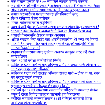
एक गीलास जुसको रु ९०० सय लिने व्यापारी ठगीमा पक्राउ
५० औ हप्ताको नदी सरसफाई अभियान सफल पार्दै टोखा नगरपालिका
झोरमा अनुगमन गर्ने क्रममा गुणस्तर हिन खाद्य बस्तुहरु जफत
कपाल प्रत्यारोपण गराउन खोज्दा इन्जिनियरको मृत्यु
स्थिर देखिएको शेअर कारोबार
भारत–पाकिस्तानबीच युद्धविराम
काग बिरामी हुँदा कमिलालाई आफ्नो शरीरभर टोक्न दिएर उपचार गर्छ !
भारतभर उच्च सतर्कता -कर्मचारीको बिदा रद्द, शिक्षणसंस्था बन्द
धापासी फैमालचुलि क्षेत्रमा बजार अनुगमन
अहिले तराइमा भन्दा पहाड बाट आउने तरकारीमा धेरै भन्दा धेरै बिषादी
भाटभोटिनी सुपरमार्केट जाने मिठाई मुसाले खाएको पाईएपछि टोखा
नगरपालिकाले नष्ट गर्दै
अनुगमनको क्रममा म्याद गुज्रेका अखाध्य बस्तुहरु नस्ट गर्दै टोखा
नगरपालिका
कक्षा १२ को परीक्षा सार्ने बोर्डको निर्णय
व्यक्तिगत घटना दर्ता सप्ताह राष्ट्रिय अभियान सफल पारौ-टोखा न. पा.
नगर प्रमुख प्रकाश अधिकारी
व्यक्तिगत घटना दर्ता सप्ताह अभियान सफल पारौ – टोखा न. पा. नगर
उप प्रमुख मुरारी तामाङ
व्यक्तिगत घटना दर्ता सप्ताह राष्ट्रिय अभियान सफल पारौ टोखा न. पा.
प्रमुख प्रशासकिय अधिकृत शेर बहादुर बि.सी.
नयाँ वर्ष २०८२ को उपलक्षमा सम्माननीय राष्ट्रिपति रामचन्द्र पौडेल
ज्युलाई टोखा बिष्केट जात्रामा सहभागी हुन निमन्त्रणा
मर्यादित सहकारी समुन्नत समाज ६८औं राष्ट्रिय सहकारी दिवस–
आयोजक टोखा नगरपालिका