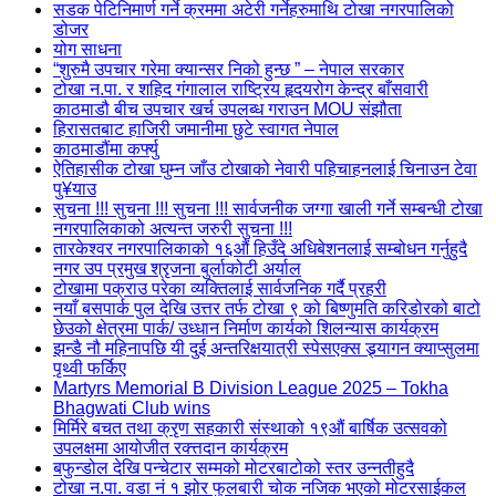
सडक पेटिनिमार्ण गर्ने क्रममा अटेरी गर्नेहरुमाथि टोखा नगरपालिको
डोजर
योग साधना
“शुरुमै उपचार गरेमा क्यान्सर निको हुन्छ ” – नेपाल सरकार
टोखा न.पा. र शहिद गंगालाल राष्ट्रिय हृदयरोग केन्द्र बाँसवारी
काठमाडौ बीच उपचार खर्च उपलब्ध गराउन MOU संझौता
हिरासतबाट हाजिरी जमानीमा छुटे स्वागत नेपाल
काठमाडौंमा कर्फ्यु
ऐतिहासीक टोखा घुम्न जाँउ टोखाको नेवारी पहिचाहनलाई चिनाउन टेवा
पु¥याउ
सुचना !!! सुचना !!! सुचना !!! सार्वजनीक जग्गा खाली गर्ने सम्बन्धी टोखा
नगरपालिकाको अत्यन्त जरुरी सुचना !!!
तारकेश्वर नगरपालिकाको १६औं हिउँदे अधिबेशनलाई सम्बोधन गर्नुहुदै
नगर उप प्रमुख श्रृजना बुर्लाकोटी अर्याल
टोखामा पक्राउ परेका व्यक्तिलाई सार्वजनिक गर्दै प्रहरी
नयाँ बसपार्क पुल देखि उत्तर तर्फ टोखा ९ को बिष्णुमति करिडोरको बाटो
छेउको क्षेत्रमा पार्क/ उध्धान निर्माण कार्यको शिलन्यास कार्यक्रम
झन्डै नौ महिनापछि यी दुई अन्तरिक्षयात्री स्पेसएक्स ड्र्यागन क्याप्सुलमा
पृथ्वी फर्किए
Martyrs Memorial B Division League 2025 – Tokha
Bhagwati Club wins
मिर्मिरे बचत तथा क्रृण सहकारी संस्थाको १९औं बार्षिक उत्सवको
उपलक्षमा आयोजीत रक्त्तदान कार्यक्रम
बफुन्डोल देखि पन्चेटार सम्मको मोटरबाटोको स्तर उन्नतीहुदै
टोखा न.पा. वडा नं १ झोर फुलबारी चोक नजिक भएको मोटरसाईकल