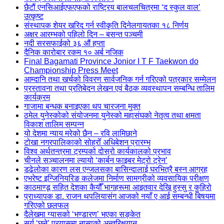
छैटौं एनसिआईएफएफको राष्ट्रिय बालचलचित्रमा ‘द स्कुल वाल’
उत्कृष्ट
संस्थापक शेयर खरिद गर्न स्वीकृति दिनेलगायतका १८ निर्णय
अक्षर आरम्भको पहिलो दिन – बसन्त पञ्चमी
नदी सरसफाईको ३६ औं हप्ता
दैनिक कारोबार रकम १० अर्ब नजिक
Final Bagamati Province Jonior I T F Taekwon do
Championship Press Meet
आम्दानि तथा खर्चको विवरण सार्वजनिक गर्न गरिएको पत्रकार सम्मेलन
प्रस्तावना तथा प्रतिबेदन लेखन एवं बैठक व्यवस्थापन सम्बन्धि तालिम
कार्यक्रम
गाजामा बन्धक बनाइएका थप चारजना मुक्त
ठमेल युनेस्कोको संयोजनमा युनेस्को महासंघको नेतृत्व तथा क्षमता
विकाश तालिम सम्पन्न
यो देशमा न्याय मरेको छैन – रवि लामिछाने
टोखा नगरपालिकाको सोह्रोँ अधिबेशन प्रारम्भ
विश्व अर्थतन्त्रमा ट्रम्पको दोस्रो कार्यकालको प्रभाव
चीनले सञ्चालनमा ल्यायो ‘कार्बन फाइबर मेट्रो ट्रेन’
डढेलोका कारण लस एन्जलसका बासिन्दालाई घरभित्रै बस्न आग्रह
एभरेष्ट इन्जिनियरिङ कलेजमा निर्माण सामग्रीको व्यवसायिक परीक्षण
काठमाण्डू सहित देशका कैयौँ भागहरूमा आइतवार देखि हुस्सु र कुहिरो
प्राध्यापक डा. राजन थपलियासंग आजको नयाँ ए आई सम्बन्धी बिषयमा
गरिएको छलफल
दैलेखमा ग्यासको ‘भण्डारण’ भएका सङ्केत
सूर्य ‘छुने’ प्रयासमा नासाको अन्तरिक्षयान