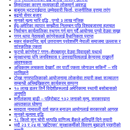
हिमपातका कारण मध्यपहाडी लोकमार्ग अवरुद्ध
बाबुराम भट्टराईद्वारा उम्मेदवारी फिर्ता, राजनीतिक वृत्तमा तरंग
बढ्यो सेयर बजार
सुनको मूल्य भारि वृद्धि , पुग्यो ३ लाख नजिक
ईयू-अमेरिका व्यापार सम्झौता निलम्बन पछि विश्वबजारमा हलचल
निर्वाचन कार्यतालिका स्थगन गर्न माग गर्दै आयोगमा पुग्यो देउवा समूह
गगन थापा नेतृत्वको कांग्रेसलाई वैधानिकता प्राप्त
मकर संक्रान्ति: सूर्य उत्तरायण प्रवेशसँगै नेपाली समाजमा उल्लास र
सांस्कृतिक एकता
फुट्यो कांग्रेस? गगन–शेरबहादुर देउवा विवादको यथार्थ
सुरक्षाभन्दा पनि जनविश्वास र उत्तरदायित्वलाई केन्द्रमा राख्नुपर्ने
आवश्यकता
अधिकतम लचकता देखाएँ, तर पार्टी एकता जोगाउन सकिनँ’ – रवि
लामिछाने
टोखा नगरपालिकाको आयोजनामा लोकसेवा तयारी कक्षा सञ्चालन
सम्बन्धी अभिमूखिकरण कार्यक्रम सम्पन्न
१० लाख डलर तिर्ने विदेशीहरूलाई अमेरिकामा स्थायी बसोबासको
अनुमति
श्रीलंकामा बाढी – पहिरोबाट १३२ जनाको मृत्यु, सरकारद्वारा
आपतकाल घोषणा
मतदाता नामावली दर्ता सहज बनाउन आयोगलाई सरकारको आग्रह
सुनको मूल्यमा वृद्धि
१८ किलो सुन चोरी भएपछि वाणिज्य बैंकले क्षतिपूर्ति दिने तयारी
भदौ २३ र २४ मा ‘खटिएका’ सुरक्षाकर्मीको विवरण बुझाउने प्रहरीको