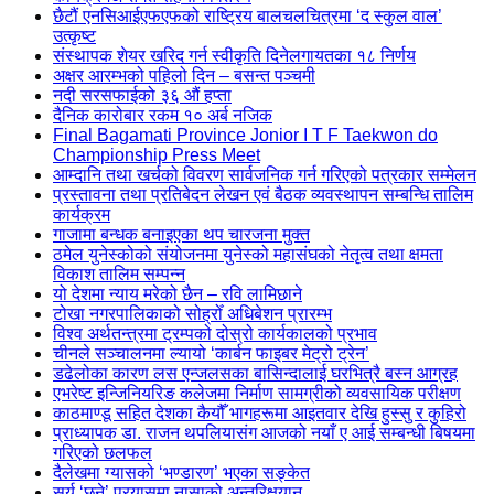
छैटौं एनसिआईएफएफको राष्ट्रिय बालचलचित्रमा ‘द स्कुल वाल’
उत्कृष्ट
संस्थापक शेयर खरिद गर्न स्वीकृति दिनेलगायतका १८ निर्णय
अक्षर आरम्भको पहिलो दिन – बसन्त पञ्चमी
नदी सरसफाईको ३६ औं हप्ता
दैनिक कारोबार रकम १० अर्ब नजिक
Final Bagamati Province Jonior I T F Taekwon do
Championship Press Meet
आम्दानि तथा खर्चको विवरण सार्वजनिक गर्न गरिएको पत्रकार सम्मेलन
प्रस्तावना तथा प्रतिबेदन लेखन एवं बैठक व्यवस्थापन सम्बन्धि तालिम
कार्यक्रम
गाजामा बन्धक बनाइएका थप चारजना मुक्त
ठमेल युनेस्कोको संयोजनमा युनेस्को महासंघको नेतृत्व तथा क्षमता
विकाश तालिम सम्पन्न
यो देशमा न्याय मरेको छैन – रवि लामिछाने
टोखा नगरपालिकाको सोह्रोँ अधिबेशन प्रारम्भ
विश्व अर्थतन्त्रमा ट्रम्पको दोस्रो कार्यकालको प्रभाव
चीनले सञ्चालनमा ल्यायो ‘कार्बन फाइबर मेट्रो ट्रेन’
डढेलोका कारण लस एन्जलसका बासिन्दालाई घरभित्रै बस्न आग्रह
एभरेष्ट इन्जिनियरिङ कलेजमा निर्माण सामग्रीको व्यवसायिक परीक्षण
काठमाण्डू सहित देशका कैयौँ भागहरूमा आइतवार देखि हुस्सु र कुहिरो
प्राध्यापक डा. राजन थपलियासंग आजको नयाँ ए आई सम्बन्धी बिषयमा
गरिएको छलफल
दैलेखमा ग्यासको ‘भण्डारण’ भएका सङ्केत
सूर्य ‘छुने’ प्रयासमा नासाको अन्तरिक्षयान