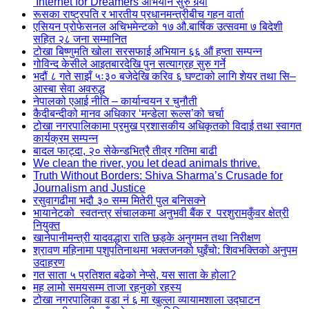
‘Internet for Dreamers’अभियान सुरु गर्‍यो
रूसका राष्ट्रपति र भारतीय प्रधानमन्त्रीबीच गहन वार्ता
एसियन प्रोफेसनल अचिभमेन्टको १७ औ.बार्षिक उत्सवमा ७ बिदेशी
सहित २८ जना सम्मानित
टोखा बिष्णुमति खोला सरसफाई अभियान ६६ औं हप्ता सम्पन्न
गोविन्द केसीले आइतबारदेखि पुन सत्याग्रह सुरु गर्ने
भदौं ८ गते साझँ ५ः३० बजेदेखि करिव ६ घण्टाको लागि शेयर तथा सि–
आस्बा सेवा अवरुद्ध
नेपालको एआई नीति – कार्यान्वयन र चुनौती
कैदीबन्दीको मानव अधिकार ‘मन्डेला रूल्स’को चर्चा
टोखा नगरपालिकामा प्रमुख प्रशासकीय अधिकृतको विदाई तथा स्वागत
कार्यक्रम सम्पन्न
बादल फाट्दा, २० सेकेन्डभित्रै तीव्र गतिमा बाढी
We clean the river, you let dead animals thrive.
Truth Without Borders: Shiva Sharma’s Crusade for
Journalism and Justice
रसुवागढीमा भदौ ३० सम्म मितेरी पुल बनिसक्ने
भायानेटको स्वतन्त्र संचालकमा अनुभवी बैंक र परशुरामकुँवर क्षेत्री
नियुक्त
खानेपानीमन्त्री यादवद्धारा राति छड्के अनुगमन तथा निरीक्षण
श्रावण महिनामा पशुपतिनाथमा भक्तजनको घुइँचो: शिवभक्तिको अनुपम
उदाहरण
गत साता ५ प्रतिशत बढेको नेप्से, यस साता के होला?
मह लामो समयसम्म ताजा रहनुको रहस्य
टोखा नगरपालिका वडा नं ६ मा खुल्ला व्यायामशाला उद्घाटन