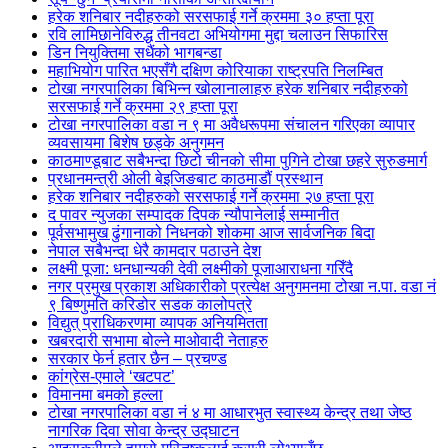
हरेक शनिबार नदीहरुको सरसफाई गर्ने क्रममा ३० हप्ता पूरा
रवि लामिछानेविरुद्ध तीनवटा अभियोगमा मुद्दा चलाउन सिफारिस
डिन नियुक्तिमा सधैंको भागबन्डा
महाभियोग पारित भएसँगै दक्षिण कोरियाका राष्ट्रपति निलम्बित
टोखा नगरपालिका बिभिन्न खोलानालाहरु हरेक शनिबार नदीहरुको
सरसफाई गर्ने क्रममा २९ हप्ता पूरा
टोखा नगरपालिका वडा न ९ मा अवैधरूपमा संचालन गरिएका व्यापार
व्यवसायमा बिशेष छड्के अनुगमन
काठमाण्डूबाट सबैभन्दा छिटो चीनको सीमा पुगिने टोखा छहरे सुरुङमार्ग
प्रधानमन्त्री ओली बेइजिङबाट काठमाडौं प्रस्थान
हरेक शनिबार नदीहरुको सरसफाई गर्ने क्रममा २७ हप्ता पूरा
द पावर न्युजका सम्पादक दिपक न्यौपानेलाई सम्मानीत
पूर्वसभामुख ढुंगानाको निधनको शोकमा आज सार्वजनिक बिदा
नेपाल सबैभन्दा धेरै कामदार पठाउने देश
लक्ष्मी पूजा: धनधान्यकी देवी लक्ष्मीको पूजाआराधना गरिँदै
नगर प्रमुख प्रकाश अधिकारीको प्रत्येक्ष अनुगमनमा टोखा न.पा. वडा नं
९ बिष्णुमति करिडोर सडक कालोपत्रे
विद्युत् प्राधिकरणमा व्यापक अनियमितता
खबरदारी सभामा बोल्ने माओवादी नेताहरु
सरकार फेर्न हतार छैन – प्रचण्ड
कांग्रेस-एमाले ‘खटपट’
विमानमा बमको हल्ला
टोखा नगरपालिका वडा नं ४ मा आधारभुत स्वास्थ्य केन्द्र तथा जेष्ठ
नागरिक दिवा सोवा केन्द्र उद्घाटन