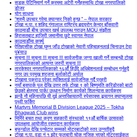
सडक पेटिनिमार्ण गर्ने क्रममा अटेरी गर्नेहरुमाथि टोखा नगरपालिको
डोजर
योग साधना
“शुरुमै उपचार गरेमा क्यान्सर निको हुन्छ ” – नेपाल सरकार
टोखा न.पा. र शहिद गंगालाल राष्ट्रिय हृदयरोग केन्द्र बाँसवारी
काठमाडौ बीच उपचार खर्च उपलब्ध गराउन MOU संझौता
हिरासतबाट हाजिरी जमानीमा छुटे स्वागत नेपाल
काठमाडौंमा कर्फ्यु
ऐतिहासीक टोखा घुम्न जाँउ टोखाको नेवारी पहिचाहनलाई चिनाउन टेवा
पु¥याउ
सुचना !!! सुचना !!! सुचना !!! सार्वजनीक जग्गा खाली गर्ने सम्बन्धी टोखा
नगरपालिकाको अत्यन्त जरुरी सुचना !!!
तारकेश्वर नगरपालिकाको १६औं हिउँदे अधिबेशनलाई सम्बोधन गर्नुहुदै
नगर उप प्रमुख श्रृजना बुर्लाकोटी अर्याल
टोखामा पक्राउ परेका व्यक्तिलाई सार्वजनिक गर्दै प्रहरी
नयाँ बसपार्क पुल देखि उत्तर तर्फ टोखा ९ को बिष्णुमति करिडोरको बाटो
छेउको क्षेत्रमा पार्क/ उध्धान निर्माण कार्यको शिलन्यास कार्यक्रम
झन्डै नौ महिनापछि यी दुई अन्तरिक्षयात्री स्पेसएक्स ड्र्यागन क्याप्सुलमा
पृथ्वी फर्किए
Martyrs Memorial B Division League 2025 – Tokha
Bhagwati Club wins
मिर्मिरे बचत तथा क्रृण सहकारी संस्थाको १९औं बार्षिक उत्सवको
उपलक्षमा आयोजीत रक्त्तदान कार्यक्रम
बफुन्डोल देखि पन्चेटार सम्मको मोटरबाटोको स्तर उन्नतीहुदै
टोखा न.पा. वडा नं १ झोर फुलबारी चोक नजिक भएको मोटरसाईकल