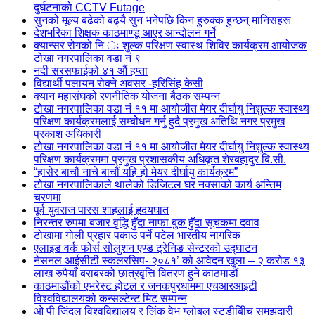
दुर्घटनाको CCTV Futage
सुनको मूल्य बढेको बढ्यै सुन भनेपछि किन हुरुक्क हुन्छन् मानिसहरू
देशभरिका शिक्षक काठमाण्डू आएर आन्दोलन गर्ने
क्यान्सर रोगको नि ः शुल्क परिक्षण स्वास्थ शिविर कार्यक्रम आयोजक
टोखा नगरपालिका वडा नं ९
नदी सरसफाईको ४१ औं हप्ता
विद्यार्थी पलायन रोक्ने अवसर -हरिसिंह केसी
क्यान महासंघको रणनीतिक योजना बैठक सम्पन्न
टोखा नगरपालिका वडा नं ११ मा आयोजीत मेयर दीर्घायु निशुल्क स्वास्थ्य
परिक्षण कार्यक्रमलाई सम्बोेधन गर्नु हुदै प्रमुख अतिथि नगर प्रमुख
प्रकाश अधिकारी
टोखा नगरपालिका वडा नं ११ मा आयोजीत मेयर दीर्घायु निशुल्क स्वास्थ्य
परिक्षण कार्यक्रममा प्रमुख प्रशासकीय अधिकृत शेरबहादुर बि.सी.
“हासेर बाचौं नाचे बाचौं यहि हो मेयर दीर्घायु कार्यक्रम”
टोखा नगरपालिकाले थालेको डिजिटल घर नक्साको कार्य अन्तिम
चरणमा
पूर्व युवराज पारस शाहलाई हृदयघात
निरन्तर रुपमा बजार वृद्धि हुँदा नाफा बुक हुँदा सूचकमा दवाव
टोखामा गोली प्रहार पकाउ पर्ने पटेल भारतीय नागरिक
एलाइड वर्क फोर्स सोलुशन एण्ड ट्रेनिङ सेन्टरको उद्घाटन
नेसनल आईसीटी स्कलरसिप- २०८१’ को आवेदन खुला – २ करोड १३
लाख रुपैयाँ बराबरको छात्रवृत्ति वितरण हुने काठमाडौं
काठमाडौंको एभरेस्ट होटल र जनकपुरधाममा एचआरआइटी
विश्वविद्यालयको कन्सल्टेन्ट मिट सम्पन्न
ओ पी जिंदल विश्वविद्यालय र लिंक वेभ ग्लोबल स्टडीबीिच समझदारी