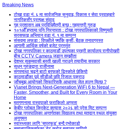
Skip
Breaking News
to
टोखा वडा नं. ६ मा सार्वजनिक सुनुवाइ, विकास र सेवा प्रवाहबारे
content
नागरिकसँग प्रत्यक्ष संवाद
(Press
गृह प्रशासन अब प्रविधिमैत्री बन्छ : गृहमन्त्री गुरुङ
Enter)
१०१औँ हप्तामा पनि निरन्तरता : टोखा नगरपालिकाको विष्णुमती
सरसफाइ अभियान वडा नं. १ मा सम्पन्न
संसद्‌मा लफडा : विपक्षीले फ्याँके कुर्सी, बैठक तनावग्रस्त
आगामी आर्थिक वर्षको बजेट प्रस्तुत
टोखा नगरपलिका र काठमाडौं उपत्यका प्रहरी कार्यालय रानीपोखरी
बीच CCTV Camera जडान सम्झौता
देशभर सुकुमवासी बस्ती खाली गराउने तयारीमा सरकार
सुधन गुरुङद्वारा राजीनामा
सगरमाथा चढ्ने बाटो बरफको ढिस्कोले छेकियो
काठमाडौंका पूर्व सीडीओ छवि रिजाल पक्राउ
जाँचबुझ आयोगको सिफारिसकै आधारमा जेल हाल्न मिल्छ ?
Vianet Brings Next-Generation WiFi 6 to Nepal —
Faster, Smoother, and Built for Every Room in Your
Home
मतगणनामा रास्वपाको फराकिलो अग्रता
केबीए ग्लोबल क्रिकेट क्ल्यास २०२६ को प्रेस मिट सम्पन्न
टोखा नगरपालिका अन्तर्गतका विद्यालय तथा मतदान स्थल संयुक्त
अनुगमन
स्वास्थ्यका लागि ‘सुपरफुड’ बन्दै एभोकाडो
समानुपातिकतर्फका डेढ करोड मतपत्र छापियो