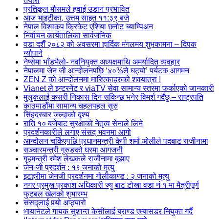
तयारी
प्रतिकूल मौसमले हवाई उडान प्रभावित
आज भाइटीका, उत्तम साइत ११:३९ बजे
नेपाल विश्वकप क्रिकेट एशिया छनोट च्याम्पिअन
निर्वाचन कार्यतालिका सार्वजनिक
वडा दशैँ २०८२ को अवसरमा हार्दिक मंगलमय शुभकामना – दिपक
न्यौपाने
नेप्सेमा भाँडभैलो- नवनियुक्त अध्यक्षमाथि अमर्यादित व्यवहार
नेपालमा जेन जी आन्दोलनपछि ‘४०%ले घट्यो’ पर्यटक आगमन
ZEN Z को आन्दोलनमा मारिएकाहरुको शवयात्रा !
Vianet ले इन्टरनेट र viaTV सेवा सामान्य स्तरमा फर्काएको जानकारी
मुलुकलाई कसरी निकास दिन सकिन्छ भनेर विमर्श गर्दैछु – राष्ट्रपति
काठमाडौंमा सामान्य चहलपहल सुरु
सिंहदरबार जल्दाको दृश्य
राति १० बजेबाट सुरक्षाको नेतृत्व सेनाले लिने
प्रदर्शनकारीले लगाए संसद् भवनमा आगो
आन्दोलन चर्किएपछि प्रधानमन्त्री केपी शर्मा ओलीले पदबाट ‍राजीनामा
सञ्चारमन्त्री गुरुङको घरमा आगजनी
गृहमन्त्री रमेश लेखकले राजीनामा बुझाए
जेन-जी प्रदर्शन : १९ जनाको मृत्यु
इटहरीमा जेनजी प्रदर्शनमा गोलीकाण्ड : २ जनाको मृत्यु
नगर प्रमुख प्रकाश अधिकारी ज्यु बाट टोखा वडा नं १ मा मैत्रीपूर्ण
फुटबल खेलको शुभारम्भ
संसद्लाई पर्‍यो अप्ठ्यारो
भायानेटले गायक सुशान्त केसीलाई ब्राण्ड एम्बासडर नियुक्त गर्दै