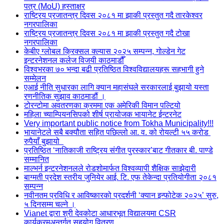
पत्र (MoU) हस्ताक्षर
राष्ट्रिय प्रजातन्त्र दिवस २०८१ मा झाकी प्रस्तुत गदै तारकेश्वर
नगरपालिका
राष्ट्रिय प्रजातन्त्र दिवस २०८१ मा झाकी प्रस्तुत गदै टोखा
नगरपालिका
केबीए ग्लोबल क्रिक्सल क्ल्यास २०२५ सम्पन्न, गोल्डेन गेट
इन्टरनेशनल कलेज विजयी काठमाडौँ
विश्वभरका ७० भन्दा बढी प्रतिष्ठित विश्वविद्यालयहरू सहभागी हुने
सम्मेलन
एआई नीति सुधारका लागि क्यान महासंघले सरकारलाई बुझायो यस्ता
रणनीतिक सुझाव काठमाडौं ।
टोरन्टोमा अवतरणका क्रममा एक अमेरिकी विमान पल्टियो
महिला च्याम्पियनसिपको शीर्ष प्रायोजक भायानेट ईन्टरनेट
Very important public notice from Tokha Municipality!!!
भायानेटले सबै बक्यौता सहित पछिल्लो आ. व. को रोयल्टी ५५ करोड
रुपैयाँ बुझायो
प्रतिष्ठित ‘नातिकाजी राष्ट्रिय संगीत पुरस्कार’बाट गीतकार बी. पाण्डे
सम्मानित
माल्भर्न इन्टरनेशनलले रोडशोमार्फत विश्वव्यापी शैक्षिक साझेदारी
बाग्मती प्रदेश स्तरीय जुनियेर आई. टि. एफ तेकेन्दा प्रतियोगीता २०८१
सम्पन्न
नवीनतम प्रविधि र आविष्कारको प्रदर्शनी ‘क्यान इन्फोटेक २०२५’ सुरु,
५ दिनसम्म चल्ने ।
Vianet द्वारा श्री देवकोटा आधारभूत विद्यालयमा CSR
कार्यक्रमअन्तर्गत सहयोग वितरण