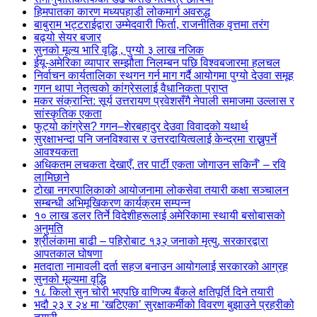
हिमपातका कारण मध्यपहाडी लोकमार्ग अवरुद्ध
बाबुराम भट्टराईद्वारा उम्मेदवारी फिर्ता, राजनीतिक वृत्तमा तरंग
बढ्यो सेयर बजार
सुनको मूल्य भारि वृद्धि , पुग्यो ३ लाख नजिक
ईयू-अमेरिका व्यापार सम्झौता निलम्बन पछि विश्वबजारमा हलचल
निर्वाचन कार्यतालिका स्थगन गर्न माग गर्दै आयोगमा पुग्यो देउवा समूह
गगन थापा नेतृत्वको कांग्रेसलाई वैधानिकता प्राप्त
मकर संक्रान्ति: सूर्य उत्तरायण प्रवेशसँगै नेपाली समाजमा उल्लास र
सांस्कृतिक एकता
फुट्यो कांग्रेस? गगन–शेरबहादुर देउवा विवादको यथार्थ
सुरक्षाभन्दा पनि जनविश्वास र उत्तरदायित्वलाई केन्द्रमा राख्नुपर्ने
आवश्यकता
अधिकतम लचकता देखाएँ, तर पार्टी एकता जोगाउन सकिनँ’ – रवि
लामिछाने
टोखा नगरपालिकाको आयोजनामा लोकसेवा तयारी कक्षा सञ्चालन
सम्बन्धी अभिमूखिकरण कार्यक्रम सम्पन्न
१० लाख डलर तिर्ने विदेशीहरूलाई अमेरिकामा स्थायी बसोबासको
अनुमति
श्रीलंकामा बाढी – पहिरोबाट १३२ जनाको मृत्यु, सरकारद्वारा
आपतकाल घोषणा
मतदाता नामावली दर्ता सहज बनाउन आयोगलाई सरकारको आग्रह
सुनको मूल्यमा वृद्धि
१८ किलो सुन चोरी भएपछि वाणिज्य बैंकले क्षतिपूर्ति दिने तयारी
भदौ २३ र २४ मा ‘खटिएका’ सुरक्षाकर्मीको विवरण बुझाउने प्रहरीको