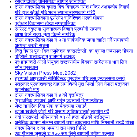
रसुवागढीबाट चीनसँगको व्यापार अनिश्चित
टोखा नगरपालिका द्घारा बिच बिनाएक गणेश मन्दिर अक्षयकोष निमार्ण
गरि हाल रहेको गुठि भवन स्थानान्तरणकार्य गरिदै
टोखा नगरपालिकामा पूर्णखोप सुनिश्चित भएको घोषणा
पुर्वाधार विकासमा टोखा नगरपालिका
एभरेस्ट स्कुलमा सृजनात्मक विज्ञान प्रदर्शनी सम्पन्न
आशा बेच्ने राज्य, मृत्यु किन्ने नागरिक
टोखा नगरपालिका वडा नं ५ मा सार्वजनिक जग्गा खालि गर्ने सम्मबन्धी
अत्यन्त जरुरी सुचना
जितु नेपाल पुनः बिज एजुकेशन कन्सल्टेन्सी’ का ब्रान्ड एम्बेसडर घोषणा
पहिरोले पासाङल्हामु राजमार्ग अवरुद्ध
प्रधानमन्त्री ओली संयुक्त राष्ट्रसंघीय विकास सम्मेलनमा भाग लिन
स्पेन प्रस्थान
Sky Vision Press Meet 2082
ट्रम्पको आप्रवासी नीतिविरूद्ध प्रदर्शन पछि लस एन्जलसमा कर्फ्यू
पत्रकार प्रकाशचन्द्र दाहालमाथिको मुद्दा फिर्ता लिन नेपाल पत्रकार
महासंघको माग
टोखा नगरपालिका वडा नं ४ को बृत्तचित्र
‘प्राथमिक उपचार’ आफैँ गर्छन् जङ्गली चिम्पान्जीहरू
जेष्ट नागरिक दिवा सेवा कार्यक्रममा रमाउदै
खाजा खर्चको जोहो गरि असाय व्यक्तिहरुलाई सहयोग गर्दै
नदी सरसफाई अभियानको ५१ औ हप्ता पछिको प्रतिकृया
अनैतिक काममा संलग्न व्यापरी तथा व्यावसाय माथि निगरानी राख्दै टोखा
नगरपालिका ९ का अध्याक्ष राम भक्त घिमिरे
एक गीलास जुसको रु ९०० सय लिने व्यापारी ठगीमा पक्राउ