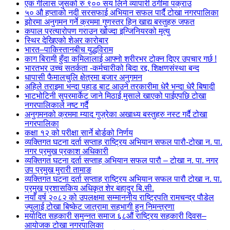
एक गीलास जुसको रु ९०० सय लिने व्यापारी ठगीमा पक्राउ
५० औ हप्ताको नदी सरसफाई अभियान सफल पार्दै टोखा नगरपालिका
झोरमा अनुगमन गर्ने क्रममा गुणस्तर हिन खाद्य बस्तुहरु जफत
कपाल प्रत्यारोपण गराउन खोज्दा इन्जिनियरको मृत्यु
स्थिर देखिएको शेअर कारोबार
भारत–पाकिस्तानबीच युद्धविराम
काग बिरामी हुँदा कमिलालाई आफ्नो शरीरभर टोक्न दिएर उपचार गर्छ !
भारतभर उच्च सतर्कता -कर्मचारीको बिदा रद्द, शिक्षणसंस्था बन्द
धापासी फैमालचुलि क्षेत्रमा बजार अनुगमन
अहिले तराइमा भन्दा पहाड बाट आउने तरकारीमा धेरै भन्दा धेरै बिषादी
भाटभोटिनी सुपरमार्केट जाने मिठाई मुसाले खाएको पाईएपछि टोखा
नगरपालिकाले नष्ट गर्दै
अनुगमनको क्रममा म्याद गुज्रेका अखाध्य बस्तुहरु नस्ट गर्दै टोखा
नगरपालिका
कक्षा १२ को परीक्षा सार्ने बोर्डको निर्णय
व्यक्तिगत घटना दर्ता सप्ताह राष्ट्रिय अभियान सफल पारौ-टोखा न. पा.
नगर प्रमुख प्रकाश अधिकारी
व्यक्तिगत घटना दर्ता सप्ताह अभियान सफल पारौ – टोखा न. पा. नगर
उप प्रमुख मुरारी तामाङ
व्यक्तिगत घटना दर्ता सप्ताह राष्ट्रिय अभियान सफल पारौ टोखा न. पा.
प्रमुख प्रशासकिय अधिकृत शेर बहादुर बि.सी.
नयाँ वर्ष २०८२ को उपलक्षमा सम्माननीय राष्ट्रिपति रामचन्द्र पौडेल
ज्युलाई टोखा बिष्केट जात्रामा सहभागी हुन निमन्त्रणा
मर्यादित सहकारी समुन्नत समाज ६८औं राष्ट्रिय सहकारी दिवस–
आयोजक टोखा नगरपालिका