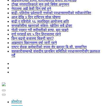
आइसक्रीमले हाम्रो मस्तिष्कलाई कसरी लोभ्याउँछ
टोखा नगरपालिकाले सुरु गर्‍यो बिषेश अनुगमन
नेपालमा अझै केही दिन वर्षा हुने
बाढी–पहिरोमा पूर्वतयारी नभएको प्रधानमन्त्रीको स्वीकारोक्ति
आज देखि ३ दिन राष्ट्रिय शोक घोषणा
बाढी र पहिरोले १६ जलविद्युत् आयोजना क्षति
सप्तकोशीमा खतराको संकेत- खोलिए सबै ढोका
गोली प्रहार गरी श्रीमतीको हत्या, बुवा घाइते
दुर्गा प्रसाईं थप ५ दिन हिरासतमा रहने
किन बढ्यो बजारमा बिक्री चाप?
आइतवार बिहानसम्म वर्षा जारी रहने
राष्ट्र सेवक कर्मचारीको रुपमा शेर बहादुर बि.सी. सम्मानित
सहकारीसम्बन्धी संसदीय छानबिन समितिले प्रधानमन्त्रीसँग छलफल
गर्दै
होमपेज