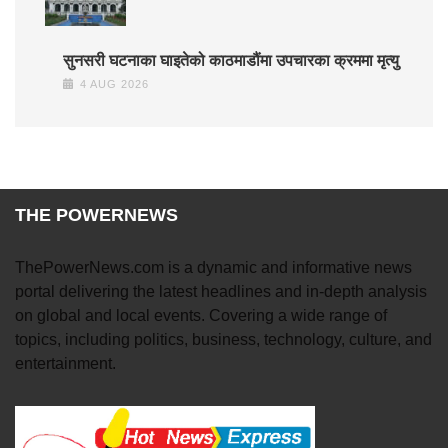
सुनसरी घटनाका घाइतेको काठमाडौंमा उपचारका क्रममा मृत्यु
4 AUG 2026
THE POWERNEWS
ThePowerNews.com is a dynamic and informative news
portal delivering the latest headlines and in-depth analysis
on global and local events. Covering a wide range of
topics, including politics, business, technology, culture, and
entertainment.