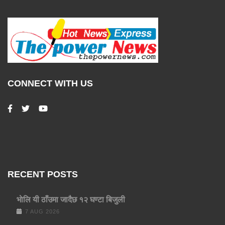
CONNECT WITH US
RECENT POSTS
भाेलि यी ठाँउमा जादैछ १२ घण्टा बिजुली
7 AUG 2026