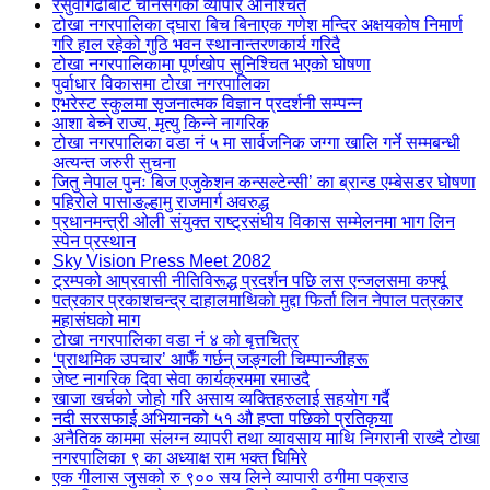
रसुवागढीबाट चीनसँगको व्यापार अनिश्चित
टोखा नगरपालिका द्घारा बिच बिनाएक गणेश मन्दिर अक्षयकोष निमार्ण
गरि हाल रहेको गुठि भवन स्थानान्तरणकार्य गरिदै
टोखा नगरपालिकामा पूर्णखोप सुनिश्चित भएको घोषणा
पुर्वाधार विकासमा टोखा नगरपालिका
एभरेस्ट स्कुलमा सृजनात्मक विज्ञान प्रदर्शनी सम्पन्न
आशा बेच्ने राज्य, मृत्यु किन्ने नागरिक
टोखा नगरपालिका वडा नं ५ मा सार्वजनिक जग्गा खालि गर्ने सम्मबन्धी
अत्यन्त जरुरी सुचना
जितु नेपाल पुनः बिज एजुकेशन कन्सल्टेन्सी’ का ब्रान्ड एम्बेसडर घोषणा
पहिरोले पासाङल्हामु राजमार्ग अवरुद्ध
प्रधानमन्त्री ओली संयुक्त राष्ट्रसंघीय विकास सम्मेलनमा भाग लिन
स्पेन प्रस्थान
Sky Vision Press Meet 2082
ट्रम्पको आप्रवासी नीतिविरूद्ध प्रदर्शन पछि लस एन्जलसमा कर्फ्यू
पत्रकार प्रकाशचन्द्र दाहालमाथिको मुद्दा फिर्ता लिन नेपाल पत्रकार
महासंघको माग
टोखा नगरपालिका वडा नं ४ को बृत्तचित्र
‘प्राथमिक उपचार’ आफैँ गर्छन् जङ्गली चिम्पान्जीहरू
जेष्ट नागरिक दिवा सेवा कार्यक्रममा रमाउदै
खाजा खर्चको जोहो गरि असाय व्यक्तिहरुलाई सहयोग गर्दै
नदी सरसफाई अभियानको ५१ औ हप्ता पछिको प्रतिकृया
अनैतिक काममा संलग्न व्यापरी तथा व्यावसाय माथि निगरानी राख्दै टोखा
नगरपालिका ९ का अध्याक्ष राम भक्त घिमिरे
एक गीलास जुसको रु ९०० सय लिने व्यापारी ठगीमा पक्राउ