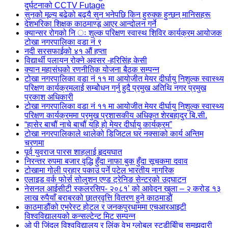
दुर्घटनाको CCTV Futage
सुनको मूल्य बढेको बढ्यै सुन भनेपछि किन हुरुक्क हुन्छन् मानिसहरू
देशभरिका शिक्षक काठमाण्डू आएर आन्दोलन गर्ने
क्यान्सर रोगको नि ः शुल्क परिक्षण स्वास्थ शिविर कार्यक्रम आयोजक
टोखा नगरपालिका वडा नं ९
नदी सरसफाईको ४१ औं हप्ता
विद्यार्थी पलायन रोक्ने अवसर -हरिसिंह केसी
क्यान महासंघको रणनीतिक योजना बैठक सम्पन्न
टोखा नगरपालिका वडा नं ११ मा आयोजीत मेयर दीर्घायु निशुल्क स्वास्थ्य
परिक्षण कार्यक्रमलाई सम्बोेधन गर्नु हुदै प्रमुख अतिथि नगर प्रमुख
प्रकाश अधिकारी
टोखा नगरपालिका वडा नं ११ मा आयोजीत मेयर दीर्घायु निशुल्क स्वास्थ्य
परिक्षण कार्यक्रममा प्रमुख प्रशासकीय अधिकृत शेरबहादुर बि.सी.
“हासेर बाचौं नाचे बाचौं यहि हो मेयर दीर्घायु कार्यक्रम”
टोखा नगरपालिकाले थालेको डिजिटल घर नक्साको कार्य अन्तिम
चरणमा
पूर्व युवराज पारस शाहलाई हृदयघात
निरन्तर रुपमा बजार वृद्धि हुँदा नाफा बुक हुँदा सूचकमा दवाव
टोखामा गोली प्रहार पकाउ पर्ने पटेल भारतीय नागरिक
एलाइड वर्क फोर्स सोलुशन एण्ड ट्रेनिङ सेन्टरको उद्घाटन
नेसनल आईसीटी स्कलरसिप- २०८१’ को आवेदन खुला – २ करोड १३
लाख रुपैयाँ बराबरको छात्रवृत्ति वितरण हुने काठमाडौं
काठमाडौंको एभरेस्ट होटल र जनकपुरधाममा एचआरआइटी
विश्वविद्यालयको कन्सल्टेन्ट मिट सम्पन्न
ओ पी जिंदल विश्वविद्यालय र लिंक वेभ ग्लोबल स्टडीबीिच समझदारी