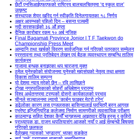
छैटौं एनसिआईएफएफको राष्ट्रिय बालचलचित्रमा ‘द स्कुल वाल’
उत्कृष्ट
संस्थापक शेयर खरिद गर्न स्वीकृति दिनेलगायतका १८ निर्णय
अक्षर आरम्भको पहिलो दिन – बसन्त पञ्चमी
नदी सरसफाईको ३६ औं हप्ता
दैनिक कारोबार रकम १० अर्ब नजिक
Final Bagamati Province Jonior I T F Taekwon do
Championship Press Meet
आम्दानि तथा खर्चको विवरण सार्वजनिक गर्न गरिएको पत्रकार सम्मेलन
प्रस्तावना तथा प्रतिबेदन लेखन एवं बैठक व्यवस्थापन सम्बन्धि तालिम
कार्यक्रम
गाजामा बन्धक बनाइएका थप चारजना मुक्त
ठमेल युनेस्कोको संयोजनमा युनेस्को महासंघको नेतृत्व तथा क्षमता
विकाश तालिम सम्पन्न
यो देशमा न्याय मरेको छैन – रवि लामिछाने
टोखा नगरपालिकाको सोह्रोँ अधिबेशन प्रारम्भ
विश्व अर्थतन्त्रमा ट्रम्पको दोस्रो कार्यकालको प्रभाव
चीनले सञ्चालनमा ल्यायो ‘कार्बन फाइबर मेट्रो ट्रेन’
डढेलोका कारण लस एन्जलसका बासिन्दालाई घरभित्रै बस्न आग्रह
एभरेष्ट इन्जिनियरिङ कलेजमा निर्माण सामग्रीको व्यवसायिक परीक्षण
काठमाण्डू सहित देशका कैयौँ भागहरूमा आइतवार देखि हुस्सु र कुहिरो
प्राध्यापक डा. राजन थपलियासंग आजको नयाँ ए आई सम्बन्धी बिषयमा
गरिएको छलफल
दैलेखमा ग्यासको ‘भण्डारण’ भएका सङ्केत
सूर्य ‘छुने’ प्रयासमा नासाको अन्तरिक्षयान