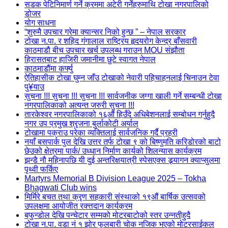
सडक पेटिनिमार्ण गर्ने क्रममा अटेरी गर्नेहरुमाथि टोखा नगरपालिको
डोजर
योग साधना
“शुरुमै उपचार गरेमा क्यान्सर निको हुन्छ ” – नेपाल सरकार
टोखा न.पा. र शहिद गंगालाल राष्ट्रिय हृदयरोग केन्द्र बाँसवारी
काठमाडौ बीच उपचार खर्च उपलब्ध गराउन MOU संझौता
हिरासतबाट हाजिरी जमानीमा छुटे स्वागत नेपाल
काठमाडौंमा कर्फ्यु
ऐतिहासीक टोखा घुम्न जाँउ टोखाको नेवारी पहिचाहनलाई चिनाउन टेवा
पु¥याउ
सुचना !!! सुचना !!! सुचना !!! सार्वजनीक जग्गा खाली गर्ने सम्बन्धी टोखा
नगरपालिकाको अत्यन्त जरुरी सुचना !!!
तारकेश्वर नगरपालिकाको १६औं हिउँदे अधिबेशनलाई सम्बोधन गर्नुहुदै
नगर उप प्रमुख श्रृजना बुर्लाकोटी अर्याल
टोखामा पक्राउ परेका व्यक्तिलाई सार्वजनिक गर्दै प्रहरी
नयाँ बसपार्क पुल देखि उत्तर तर्फ टोखा ९ को बिष्णुमति करिडोरको बाटो
छेउको क्षेत्रमा पार्क/ उध्धान निर्माण कार्यको शिलन्यास कार्यक्रम
झन्डै नौ महिनापछि यी दुई अन्तरिक्षयात्री स्पेसएक्स ड्र्यागन क्याप्सुलमा
पृथ्वी फर्किए
Martyrs Memorial B Division League 2025 – Tokha
Bhagwati Club wins
मिर्मिरे बचत तथा क्रृण सहकारी संस्थाको १९औं बार्षिक उत्सवको
उपलक्षमा आयोजीत रक्त्तदान कार्यक्रम
बफुन्डोल देखि पन्चेटार सम्मको मोटरबाटोको स्तर उन्नतीहुदै
टोखा न.पा. वडा नं १ झोर फुलबारी चोक नजिक भएको मोटरसाईकल