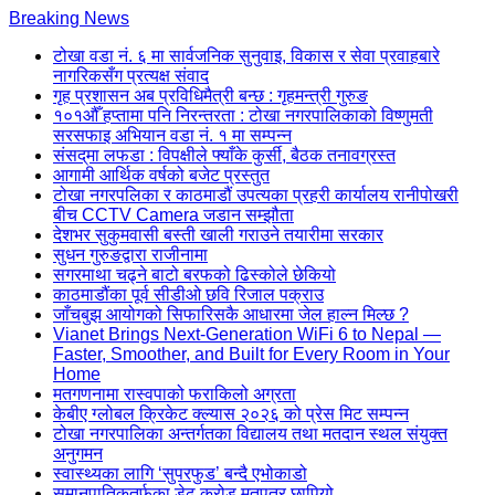
Skip
Breaking News
to
टोखा वडा नं. ६ मा सार्वजनिक सुनुवाइ, विकास र सेवा प्रवाहबारे
content
नागरिकसँग प्रत्यक्ष संवाद
(Press
गृह प्रशासन अब प्रविधिमैत्री बन्छ : गृहमन्त्री गुरुङ
Enter)
१०१औँ हप्तामा पनि निरन्तरता : टोखा नगरपालिकाको विष्णुमती
सरसफाइ अभियान वडा नं. १ मा सम्पन्न
संसद्‌मा लफडा : विपक्षीले फ्याँके कुर्सी, बैठक तनावग्रस्त
आगामी आर्थिक वर्षको बजेट प्रस्तुत
टोखा नगरपलिका र काठमाडौं उपत्यका प्रहरी कार्यालय रानीपोखरी
बीच CCTV Camera जडान सम्झौता
देशभर सुकुमवासी बस्ती खाली गराउने तयारीमा सरकार
सुधन गुरुङद्वारा राजीनामा
सगरमाथा चढ्ने बाटो बरफको ढिस्कोले छेकियो
काठमाडौंका पूर्व सीडीओ छवि रिजाल पक्राउ
जाँचबुझ आयोगको सिफारिसकै आधारमा जेल हाल्न मिल्छ ?
Vianet Brings Next-Generation WiFi 6 to Nepal —
Faster, Smoother, and Built for Every Room in Your
Home
मतगणनामा रास्वपाको फराकिलो अग्रता
केबीए ग्लोबल क्रिकेट क्ल्यास २०२६ को प्रेस मिट सम्पन्न
टोखा नगरपालिका अन्तर्गतका विद्यालय तथा मतदान स्थल संयुक्त
अनुगमन
स्वास्थ्यका लागि ‘सुपरफुड’ बन्दै एभोकाडो
समानुपातिकतर्फका डेढ करोड मतपत्र छापियो