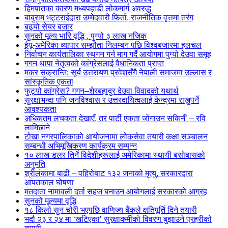
हिमपातका कारण मध्यपहाडी लोकमार्ग अवरुद्ध
बाबुराम भट्टराईद्वारा उम्मेदवारी फिर्ता, राजनीतिक वृत्तमा तरंग
बढ्यो सेयर बजार
सुनको मूल्य भारि वृद्धि , पुग्यो ३ लाख नजिक
ईयू-अमेरिका व्यापार सम्झौता निलम्बन पछि विश्वबजारमा हलचल
निर्वाचन कार्यतालिका स्थगन गर्न माग गर्दै आयोगमा पुग्यो देउवा समूह
गगन थापा नेतृत्वको कांग्रेसलाई वैधानिकता प्राप्त
मकर संक्रान्ति: सूर्य उत्तरायण प्रवेशसँगै नेपाली समाजमा उल्लास र
सांस्कृतिक एकता
फुट्यो कांग्रेस? गगन–शेरबहादुर देउवा विवादको यथार्थ
सुरक्षाभन्दा पनि जनविश्वास र उत्तरदायित्वलाई केन्द्रमा राख्नुपर्ने
आवश्यकता
अधिकतम लचकता देखाएँ, तर पार्टी एकता जोगाउन सकिनँ’ – रवि
लामिछाने
टोखा नगरपालिकाको आयोजनामा लोकसेवा तयारी कक्षा सञ्चालन
सम्बन्धी अभिमूखिकरण कार्यक्रम सम्पन्न
१० लाख डलर तिर्ने विदेशीहरूलाई अमेरिकामा स्थायी बसोबासको
अनुमति
श्रीलंकामा बाढी – पहिरोबाट १३२ जनाको मृत्यु, सरकारद्वारा
आपतकाल घोषणा
मतदाता नामावली दर्ता सहज बनाउन आयोगलाई सरकारको आग्रह
सुनको मूल्यमा वृद्धि
१८ किलो सुन चोरी भएपछि वाणिज्य बैंकले क्षतिपूर्ति दिने तयारी
भदौ २३ र २४ मा ‘खटिएका’ सुरक्षाकर्मीको विवरण बुझाउने प्रहरीको