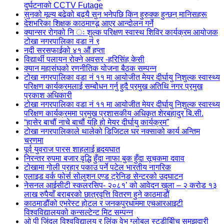
दुर्घटनाको CCTV Futage
सुनको मूल्य बढेको बढ्यै सुन भनेपछि किन हुरुक्क हुन्छन् मानिसहरू
देशभरिका शिक्षक काठमाण्डू आएर आन्दोलन गर्ने
क्यान्सर रोगको नि ः शुल्क परिक्षण स्वास्थ शिविर कार्यक्रम आयोजक
टोखा नगरपालिका वडा नं ९
नदी सरसफाईको ४१ औं हप्ता
विद्यार्थी पलायन रोक्ने अवसर -हरिसिंह केसी
क्यान महासंघको रणनीतिक योजना बैठक सम्पन्न
टोखा नगरपालिका वडा नं ११ मा आयोजीत मेयर दीर्घायु निशुल्क स्वास्थ्य
परिक्षण कार्यक्रमलाई सम्बोेधन गर्नु हुदै प्रमुख अतिथि नगर प्रमुख
प्रकाश अधिकारी
टोखा नगरपालिका वडा नं ११ मा आयोजीत मेयर दीर्घायु निशुल्क स्वास्थ्य
परिक्षण कार्यक्रममा प्रमुख प्रशासकीय अधिकृत शेरबहादुर बि.सी.
“हासेर बाचौं नाचे बाचौं यहि हो मेयर दीर्घायु कार्यक्रम”
टोखा नगरपालिकाले थालेको डिजिटल घर नक्साको कार्य अन्तिम
चरणमा
पूर्व युवराज पारस शाहलाई हृदयघात
निरन्तर रुपमा बजार वृद्धि हुँदा नाफा बुक हुँदा सूचकमा दवाव
टोखामा गोली प्रहार पकाउ पर्ने पटेल भारतीय नागरिक
एलाइड वर्क फोर्स सोलुशन एण्ड ट्रेनिङ सेन्टरको उद्घाटन
नेसनल आईसीटी स्कलरसिप- २०८१’ को आवेदन खुला – २ करोड १३
लाख रुपैयाँ बराबरको छात्रवृत्ति वितरण हुने काठमाडौं
काठमाडौंको एभरेस्ट होटल र जनकपुरधाममा एचआरआइटी
विश्वविद्यालयको कन्सल्टेन्ट मिट सम्पन्न
ओ पी जिंदल विश्वविद्यालय र लिंक वेभ ग्लोबल स्टडीबीिच समझदारी