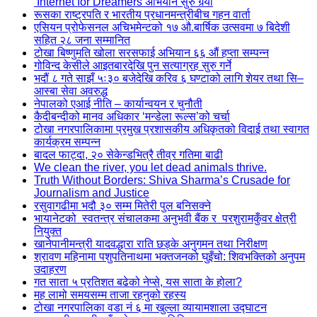
‘Internet for Dreamers’अभियान सुरु गर्‍यो
रूसका राष्ट्रपति र भारतीय प्रधानमन्त्रीबीच गहन वार्ता
एसियन प्रोफेसनल अचिभमेन्टको १७ औ.बार्षिक उत्सवमा ७ बिदेशी
सहित २८ जना सम्मानित
टोखा बिष्णुमति खोला सरसफाई अभियान ६६ औं हप्ता सम्पन्न
गोविन्द केसीले आइतबारदेखि पुन सत्याग्रह सुरु गर्ने
भदौं ८ गते साझँ ५ः३० बजेदेखि करिव ६ घण्टाको लागि शेयर तथा सि–
आस्बा सेवा अवरुद्ध
नेपालको एआई नीति – कार्यान्वयन र चुनौती
कैदीबन्दीको मानव अधिकार ‘मन्डेला रूल्स’को चर्चा
टोखा नगरपालिकामा प्रमुख प्रशासकीय अधिकृतको विदाई तथा स्वागत
कार्यक्रम सम्पन्न
बादल फाट्दा, २० सेकेन्डभित्रै तीव्र गतिमा बाढी
We clean the river, you let dead animals thrive.
Truth Without Borders: Shiva Sharma’s Crusade for
Journalism and Justice
रसुवागढीमा भदौ ३० सम्म मितेरी पुल बनिसक्ने
भायानेटको स्वतन्त्र संचालकमा अनुभवी बैंक र परशुरामकुँवर क्षेत्री
नियुक्त
खानेपानीमन्त्री यादवद्धारा राति छड्के अनुगमन तथा निरीक्षण
श्रावण महिनामा पशुपतिनाथमा भक्तजनको घुइँचो: शिवभक्तिको अनुपम
उदाहरण
गत साता ५ प्रतिशत बढेको नेप्से, यस साता के होला?
मह लामो समयसम्म ताजा रहनुको रहस्य
टोखा नगरपालिका वडा नं ६ मा खुल्ला व्यायामशाला उद्घाटन