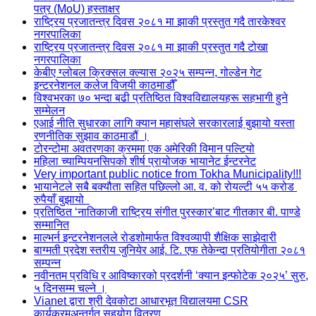
पत्र (MoU) हस्ताक्षर
राष्ट्रिय प्रजातन्त्र दिवस २०८१ मा झाकी प्रस्तुत गदै तारकेश्वर
नगरपालिका
राष्ट्रिय प्रजातन्त्र दिवस २०८१ मा झाकी प्रस्तुत गदै टोखा
नगरपालिका
केबीए ग्लोबल क्रिक्सल क्ल्यास २०२५ सम्पन्न, गोल्डेन गेट
इन्टरनेशनल कलेज विजयी काठमाडौँ
विश्वभरका ७० भन्दा बढी प्रतिष्ठित विश्वविद्यालयहरू सहभागी हुने
सम्मेलन
एआई नीति सुधारका लागि क्यान महासंघले सरकारलाई बुझायो यस्ता
रणनीतिक सुझाव काठमाडौं ।
टोरन्टोमा अवतरणका क्रममा एक अमेरिकी विमान पल्टियो
महिला च्याम्पियनसिपको शीर्ष प्रायोजक भायानेट ईन्टरनेट
Very important public notice from Tokha Municipality!!!
भायानेटले सबै बक्यौता सहित पछिल्लो आ. व. को रोयल्टी ५५ करोड
रुपैयाँ बुझायो
प्रतिष्ठित ‘नातिकाजी राष्ट्रिय संगीत पुरस्कार’बाट गीतकार बी. पाण्डे
सम्मानित
माल्भर्न इन्टरनेशनलले रोडशोमार्फत विश्वव्यापी शैक्षिक साझेदारी
बाग्मती प्रदेश स्तरीय जुनियेर आई. टि. एफ तेकेन्दा प्रतियोगीता २०८१
सम्पन्न
नवीनतम प्रविधि र आविष्कारको प्रदर्शनी ‘क्यान इन्फोटेक २०२५’ सुरु,
५ दिनसम्म चल्ने ।
Vianet द्वारा श्री देवकोटा आधारभूत विद्यालयमा CSR
कार्यक्रमअन्तर्गत सहयोग वितरण