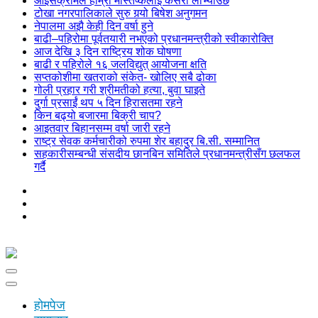
आइसक्रीमले हाम्रो मस्तिष्कलाई कसरी लोभ्याउँछ
टोखा नगरपालिकाले सुरु गर्‍यो बिषेश अनुगमन
नेपालमा अझै केही दिन वर्षा हुने
बाढी–पहिरोमा पूर्वतयारी नभएको प्रधानमन्त्रीको स्वीकारोक्ति
आज देखि ३ दिन राष्ट्रिय शोक घोषणा
बाढी र पहिरोले १६ जलविद्युत् आयोजना क्षति
सप्तकोशीमा खतराको संकेत- खोलिए सबै ढोका
गोली प्रहार गरी श्रीमतीको हत्या, बुवा घाइते
दुर्गा प्रसाईं थप ५ दिन हिरासतमा रहने
किन बढ्यो बजारमा बिक्री चाप?
आइतवार बिहानसम्म वर्षा जारी रहने
राष्ट्र सेवक कर्मचारीको रुपमा शेर बहादुर बि.सी. सम्मानित
सहकारीसम्बन्धी संसदीय छानबिन समितिले प्रधानमन्त्रीसँग छलफल
गर्दै
होमपेज