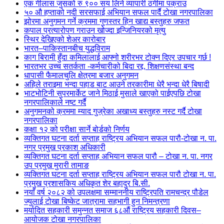
एक गीलास जुसको रु ९०० सय लिने व्यापारी ठगीमा पक्राउ
५० औ हप्ताको नदी सरसफाई अभियान सफल पार्दै टोखा नगरपालिका
झोरमा अनुगमन गर्ने क्रममा गुणस्तर हिन खाद्य बस्तुहरु जफत
कपाल प्रत्यारोपण गराउन खोज्दा इन्जिनियरको मृत्यु
स्थिर देखिएको शेअर कारोबार
भारत–पाकिस्तानबीच युद्धविराम
काग बिरामी हुँदा कमिलालाई आफ्नो शरीरभर टोक्न दिएर उपचार गर्छ !
भारतभर उच्च सतर्कता -कर्मचारीको बिदा रद्द, शिक्षणसंस्था बन्द
धापासी फैमालचुलि क्षेत्रमा बजार अनुगमन
अहिले तराइमा भन्दा पहाड बाट आउने तरकारीमा धेरै भन्दा धेरै बिषादी
भाटभोटिनी सुपरमार्केट जाने मिठाई मुसाले खाएको पाईएपछि टोखा
नगरपालिकाले नष्ट गर्दै
अनुगमनको क्रममा म्याद गुज्रेका अखाध्य बस्तुहरु नस्ट गर्दै टोखा
नगरपालिका
कक्षा १२ को परीक्षा सार्ने बोर्डको निर्णय
व्यक्तिगत घटना दर्ता सप्ताह राष्ट्रिय अभियान सफल पारौ-टोखा न. पा.
नगर प्रमुख प्रकाश अधिकारी
व्यक्तिगत घटना दर्ता सप्ताह अभियान सफल पारौ – टोखा न. पा. नगर
उप प्रमुख मुरारी तामाङ
व्यक्तिगत घटना दर्ता सप्ताह राष्ट्रिय अभियान सफल पारौ टोखा न. पा.
प्रमुख प्रशासकिय अधिकृत शेर बहादुर बि.सी.
नयाँ वर्ष २०८२ को उपलक्षमा सम्माननीय राष्ट्रिपति रामचन्द्र पौडेल
ज्युलाई टोखा बिष्केट जात्रामा सहभागी हुन निमन्त्रणा
मर्यादित सहकारी समुन्नत समाज ६८औं राष्ट्रिय सहकारी दिवस–
आयोजक टोखा नगरपालिका