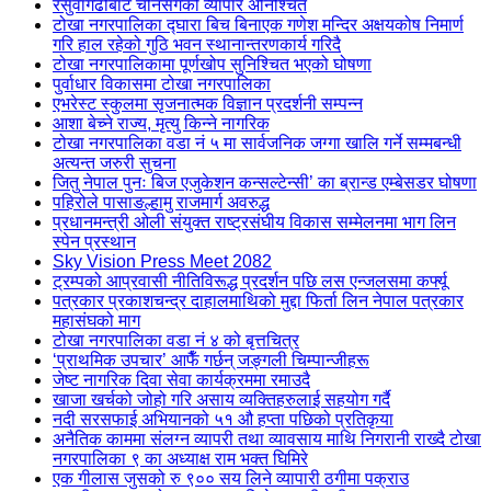
रसुवागढीबाट चीनसँगको व्यापार अनिश्चित
टोखा नगरपालिका द्घारा बिच बिनाएक गणेश मन्दिर अक्षयकोष निमार्ण
गरि हाल रहेको गुठि भवन स्थानान्तरणकार्य गरिदै
टोखा नगरपालिकामा पूर्णखोप सुनिश्चित भएको घोषणा
पुर्वाधार विकासमा टोखा नगरपालिका
एभरेस्ट स्कुलमा सृजनात्मक विज्ञान प्रदर्शनी सम्पन्न
आशा बेच्ने राज्य, मृत्यु किन्ने नागरिक
टोखा नगरपालिका वडा नं ५ मा सार्वजनिक जग्गा खालि गर्ने सम्मबन्धी
अत्यन्त जरुरी सुचना
जितु नेपाल पुनः बिज एजुकेशन कन्सल्टेन्सी’ का ब्रान्ड एम्बेसडर घोषणा
पहिरोले पासाङल्हामु राजमार्ग अवरुद्ध
प्रधानमन्त्री ओली संयुक्त राष्ट्रसंघीय विकास सम्मेलनमा भाग लिन
स्पेन प्रस्थान
Sky Vision Press Meet 2082
ट्रम्पको आप्रवासी नीतिविरूद्ध प्रदर्शन पछि लस एन्जलसमा कर्फ्यू
पत्रकार प्रकाशचन्द्र दाहालमाथिको मुद्दा फिर्ता लिन नेपाल पत्रकार
महासंघको माग
टोखा नगरपालिका वडा नं ४ को बृत्तचित्र
‘प्राथमिक उपचार’ आफैँ गर्छन् जङ्गली चिम्पान्जीहरू
जेष्ट नागरिक दिवा सेवा कार्यक्रममा रमाउदै
खाजा खर्चको जोहो गरि असाय व्यक्तिहरुलाई सहयोग गर्दै
नदी सरसफाई अभियानको ५१ औ हप्ता पछिको प्रतिकृया
अनैतिक काममा संलग्न व्यापरी तथा व्यावसाय माथि निगरानी राख्दै टोखा
नगरपालिका ९ का अध्याक्ष राम भक्त घिमिरे
एक गीलास जुसको रु ९०० सय लिने व्यापारी ठगीमा पक्राउ