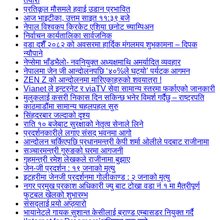
तयारी
प्रतिकूल मौसमले हवाई उडान प्रभावित
आज भाइटीका, उत्तम साइत ११:३९ बजे
नेपाल विश्वकप क्रिकेट एशिया छनोट च्याम्पिअन
निर्वाचन कार्यतालिका सार्वजनिक
वडा दशैँ २०८२ को अवसरमा हार्दिक मंगलमय शुभकामना – दिपक
न्यौपाने
नेप्सेमा भाँडभैलो- नवनियुक्त अध्यक्षमाथि अमर्यादित व्यवहार
नेपालमा जेन जी आन्दोलनपछि ‘४०%ले घट्यो’ पर्यटक आगमन
ZEN Z को आन्दोलनमा मारिएकाहरुको शवयात्रा !
Vianet ले इन्टरनेट र viaTV सेवा सामान्य स्तरमा फर्काएको जानकारी
मुलुकलाई कसरी निकास दिन सकिन्छ भनेर विमर्श गर्दैछु – राष्ट्रपति
काठमाडौंमा सामान्य चहलपहल सुरु
सिंहदरबार जल्दाको दृश्य
राति १० बजेबाट सुरक्षाको नेतृत्व सेनाले लिने
प्रदर्शनकारीले लगाए संसद् भवनमा आगो
आन्दोलन चर्किएपछि प्रधानमन्त्री केपी शर्मा ओलीले पदबाट ‍राजीनामा
सञ्चारमन्त्री गुरुङको घरमा आगजनी
गृहमन्त्री रमेश लेखकले राजीनामा बुझाए
जेन-जी प्रदर्शन : १९ जनाको मृत्यु
इटहरीमा जेनजी प्रदर्शनमा गोलीकाण्ड : २ जनाको मृत्यु
नगर प्रमुख प्रकाश अधिकारी ज्यु बाट टोखा वडा नं १ मा मैत्रीपूर्ण
फुटबल खेलको शुभारम्भ
संसद्लाई पर्‍यो अप्ठ्यारो
भायानेटले गायक सुशान्त केसीलाई ब्राण्ड एम्बासडर नियुक्त गर्दै