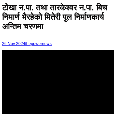
टोखा न.पा. तथा तारकेश्वर न.पा. बिच
निमार्ण भैरहेको मितेरी पुल निर्माणकार्य
अन्तिम चरणमा
26 Nov 2024
thepowernews