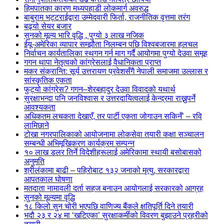
हिमपातका कारण मध्यपहाडी लोकमार्ग अवरुद्ध
बाबुराम भट्टराईद्वारा उम्मेदवारी फिर्ता, राजनीतिक वृत्तमा तरंग
बढ्यो सेयर बजार
सुनको मूल्य भारि वृद्धि , पुग्यो ३ लाख नजिक
ईयू-अमेरिका व्यापार सम्झौता निलम्बन पछि विश्वबजारमा हलचल
निर्वाचन कार्यतालिका स्थगन गर्न माग गर्दै आयोगमा पुग्यो देउवा समूह
गगन थापा नेतृत्वको कांग्रेसलाई वैधानिकता प्राप्त
मकर संक्रान्ति: सूर्य उत्तरायण प्रवेशसँगै नेपाली समाजमा उल्लास र
सांस्कृतिक एकता
फुट्यो कांग्रेस? गगन–शेरबहादुर देउवा विवादको यथार्थ
सुरक्षाभन्दा पनि जनविश्वास र उत्तरदायित्वलाई केन्द्रमा राख्नुपर्ने
आवश्यकता
अधिकतम लचकता देखाएँ, तर पार्टी एकता जोगाउन सकिनँ’ – रवि
लामिछाने
टोखा नगरपालिकाको आयोजनामा लोकसेवा तयारी कक्षा सञ्चालन
सम्बन्धी अभिमूखिकरण कार्यक्रम सम्पन्न
१० लाख डलर तिर्ने विदेशीहरूलाई अमेरिकामा स्थायी बसोबासको
अनुमति
श्रीलंकामा बाढी – पहिरोबाट १३२ जनाको मृत्यु, सरकारद्वारा
आपतकाल घोषणा
मतदाता नामावली दर्ता सहज बनाउन आयोगलाई सरकारको आग्रह
सुनको मूल्यमा वृद्धि
१८ किलो सुन चोरी भएपछि वाणिज्य बैंकले क्षतिपूर्ति दिने तयारी
भदौ २३ र २४ मा ‘खटिएका’ सुरक्षाकर्मीको विवरण बुझाउने प्रहरीको