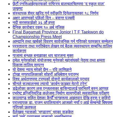
छैटौं एनसिआईएफएफको राष्ट्रिय बालचलचित्रमा ‘द स्कुल वाल’
उत्कृष्ट
संस्थापक शेयर खरिद गर्न स्वीकृति दिनेलगायतका १८ निर्णय
अक्षर आरम्भको पहिलो दिन – बसन्त पञ्चमी
नदी सरसफाईको ३६ औं हप्ता
दैनिक कारोबार रकम १० अर्ब नजिक
Final Bagamati Province Jonior I T F Taekwon do
Championship Press Meet
आम्दानि तथा खर्चको विवरण सार्वजनिक गर्न गरिएको पत्रकार सम्मेलन
प्रस्तावना तथा प्रतिबेदन लेखन एवं बैठक व्यवस्थापन सम्बन्धि तालिम
कार्यक्रम
गाजामा बन्धक बनाइएका थप चारजना मुक्त
ठमेल युनेस्कोको संयोजनमा युनेस्को महासंघको नेतृत्व तथा क्षमता
विकाश तालिम सम्पन्न
यो देशमा न्याय मरेको छैन – रवि लामिछाने
टोखा नगरपालिकाको सोह्रोँ अधिबेशन प्रारम्भ
विश्व अर्थतन्त्रमा ट्रम्पको दोस्रो कार्यकालको प्रभाव
चीनले सञ्चालनमा ल्यायो ‘कार्बन फाइबर मेट्रो ट्रेन’
डढेलोका कारण लस एन्जलसका बासिन्दालाई घरभित्रै बस्न आग्रह
एभरेष्ट इन्जिनियरिङ कलेजमा निर्माण सामग्रीको व्यवसायिक परीक्षण
काठमाण्डू सहित देशका कैयौँ भागहरूमा आइतवार देखि हुस्सु र कुहिरो
प्राध्यापक डा. राजन थपलियासंग आजको नयाँ ए आई सम्बन्धी बिषयमा
गरिएको छलफल
दैलेखमा ग्यासको ‘भण्डारण’ भएका सङ्केत
सूर्य ‘छुने’ प्रयासमा नासाको अन्तरिक्षयान