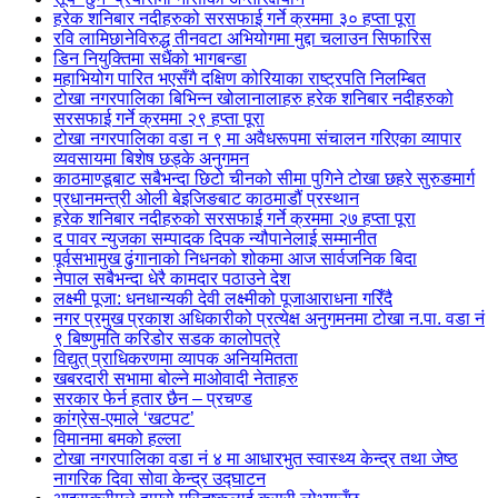
हरेक शनिबार नदीहरुको सरसफाई गर्ने क्रममा ३० हप्ता पूरा
रवि लामिछानेविरुद्ध तीनवटा अभियोगमा मुद्दा चलाउन सिफारिस
डिन नियुक्तिमा सधैंको भागबन्डा
महाभियोग पारित भएसँगै दक्षिण कोरियाका राष्ट्रपति निलम्बित
टोखा नगरपालिका बिभिन्न खोलानालाहरु हरेक शनिबार नदीहरुको
सरसफाई गर्ने क्रममा २९ हप्ता पूरा
टोखा नगरपालिका वडा न ९ मा अवैधरूपमा संचालन गरिएका व्यापार
व्यवसायमा बिशेष छड्के अनुगमन
काठमाण्डूबाट सबैभन्दा छिटो चीनको सीमा पुगिने टोखा छहरे सुरुङमार्ग
प्रधानमन्त्री ओली बेइजिङबाट काठमाडौं प्रस्थान
हरेक शनिबार नदीहरुको सरसफाई गर्ने क्रममा २७ हप्ता पूरा
द पावर न्युजका सम्पादक दिपक न्यौपानेलाई सम्मानीत
पूर्वसभामुख ढुंगानाको निधनको शोकमा आज सार्वजनिक बिदा
नेपाल सबैभन्दा धेरै कामदार पठाउने देश
लक्ष्मी पूजा: धनधान्यकी देवी लक्ष्मीको पूजाआराधना गरिँदै
नगर प्रमुख प्रकाश अधिकारीको प्रत्येक्ष अनुगमनमा टोखा न.पा. वडा नं
९ बिष्णुमति करिडोर सडक कालोपत्रे
विद्युत् प्राधिकरणमा व्यापक अनियमितता
खबरदारी सभामा बोल्ने माओवादी नेताहरु
सरकार फेर्न हतार छैन – प्रचण्ड
कांग्रेस-एमाले ‘खटपट’
विमानमा बमको हल्ला
टोखा नगरपालिका वडा नं ४ मा आधारभुत स्वास्थ्य केन्द्र तथा जेष्ठ
नागरिक दिवा सोवा केन्द्र उद्घाटन