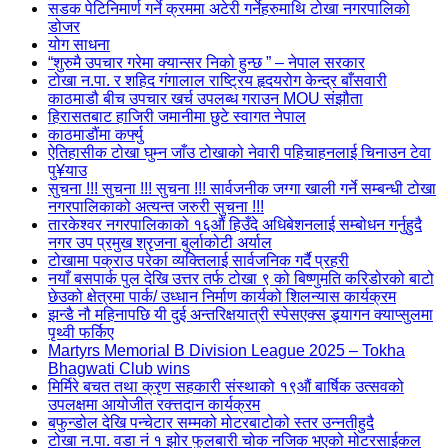
सडक पेटिनिमार्ण गर्ने क्रममा अटेरी गर्नेहरुमाथि टोखा नगरपालिको
डोजर
योग साधना
“शुरुमै उपचार गरेमा क्यान्सर निको हुन्छ ” – नेपाल सरकार
टोखा न.पा. र शहिद गंगालाल राष्ट्रिय हृदयरोग केन्द्र बाँसवारी
काठमाडौ बीच उपचार खर्च उपलब्ध गराउन MOU संझौता
हिरासतबाट हाजिरी जमानीमा छुटे स्वागत नेपाल
काठमाडौंमा कर्फ्यु
ऐतिहासीक टोखा घुम्न जाँउ टोखाको नेवारी पहिचाहनलाई चिनाउन टेवा
पु¥याउ
सुचना !!! सुचना !!! सुचना !!! सार्वजनीक जग्गा खाली गर्ने सम्बन्धी टोखा
नगरपालिकाको अत्यन्त जरुरी सुचना !!!
तारकेश्वर नगरपालिकाको १६औं हिउँदे अधिबेशनलाई सम्बोधन गर्नुहुदै
नगर उप प्रमुख श्रृजना बुर्लाकोटी अर्याल
टोखामा पक्राउ परेका व्यक्तिलाई सार्वजनिक गर्दै प्रहरी
नयाँ बसपार्क पुल देखि उत्तर तर्फ टोखा ९ को बिष्णुमति करिडोरको बाटो
छेउको क्षेत्रमा पार्क/ उध्धान निर्माण कार्यको शिलन्यास कार्यक्रम
झन्डै नौ महिनापछि यी दुई अन्तरिक्षयात्री स्पेसएक्स ड्र्यागन क्याप्सुलमा
पृथ्वी फर्किए
Martyrs Memorial B Division League 2025 – Tokha
Bhagwati Club wins
मिर्मिरे बचत तथा क्रृण सहकारी संस्थाको १९औं बार्षिक उत्सवको
उपलक्षमा आयोजीत रक्त्तदान कार्यक्रम
बफुन्डोल देखि पन्चेटार सम्मको मोटरबाटोको स्तर उन्नतीहुदै
टोखा न.पा. वडा नं १ झोर फुलबारी चोक नजिक भएको मोटरसाईकल