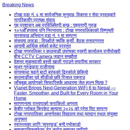
Skip
Breaking News
to
टोखा वडा नं. ६ मा सार्वजनिक सुनुवाइ, विकास र सेवा प्रवाहबारे
content
नागरिकसँग प्रत्यक्ष संवाद
(Press
गृह प्रशासन अब प्रविधिमैत्री बन्छ : गृहमन्त्री गुरुङ
Enter)
१०१औँ हप्तामा पनि निरन्तरता : टोखा नगरपालिकाको विष्णुमती
सरसफाइ अभियान वडा नं. १ मा सम्पन्न
संसद्‌मा लफडा : विपक्षीले फ्याँके कुर्सी, बैठक तनावग्रस्त
आगामी आर्थिक वर्षको बजेट प्रस्तुत
टोखा नगरपलिका र काठमाडौं उपत्यका प्रहरी कार्यालय रानीपोखरी
बीच CCTV Camera जडान सम्झौता
देशभर सुकुमवासी बस्ती खाली गराउने तयारीमा सरकार
सुधन गुरुङद्वारा राजीनामा
सगरमाथा चढ्ने बाटो बरफको ढिस्कोले छेकियो
काठमाडौंका पूर्व सीडीओ छवि रिजाल पक्राउ
जाँचबुझ आयोगको सिफारिसकै आधारमा जेल हाल्न मिल्छ ?
Vianet Brings Next-Generation WiFi 6 to Nepal —
Faster, Smoother, and Built for Every Room in Your
Home
मतगणनामा रास्वपाको फराकिलो अग्रता
केबीए ग्लोबल क्रिकेट क्ल्यास २०२६ को प्रेस मिट सम्पन्न
टोखा नगरपालिका अन्तर्गतका विद्यालय तथा मतदान स्थल संयुक्त
अनुगमन
स्वास्थ्यका लागि ‘सुपरफुड’ बन्दै एभोकाडो
समानुपातिकतर्फका डेढ करोड मतपत्र छापियो