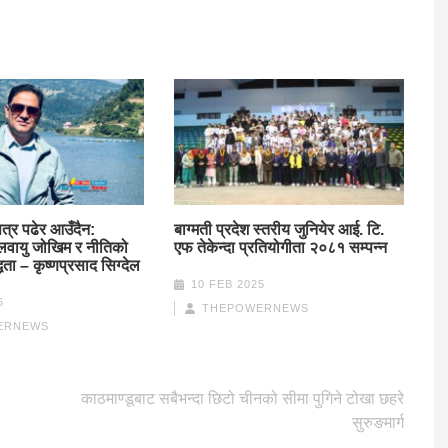
्र पढेर आउँदैन:
बाग्मती प्रदेश स्तरीय जुनियेर आई. टि.
लवायु जोखिम र नीतिको
एफ तेकेन्दा प्रतियोगीता २०८१ सम्पन्न
धता – कृष्णप्रसाद सिग्देल
10 FEB 2025
6
THEPOWERNEWS
ERNEWS
काठमाण्डूबाट सबैभन्दा छिटो चीनको सीमा पुगिने टोखा छहरे
सुरुङमार्ग