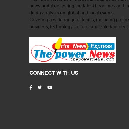
news portal delivering the latest headlines and in
depth analysis on global and local events.
Covering a wide range of topics, including politic
business, technology, culture, and entertainment.
CONNECT WITH US