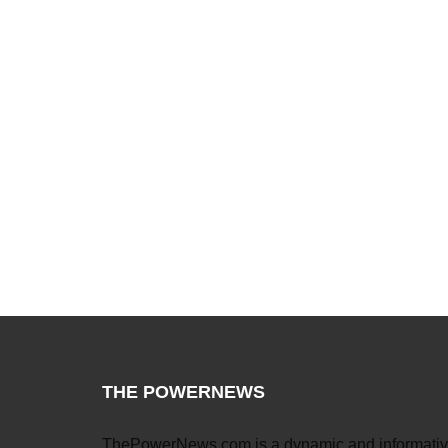
THE POWERNEWS
ThePowerNews.com is a dynamic and informati