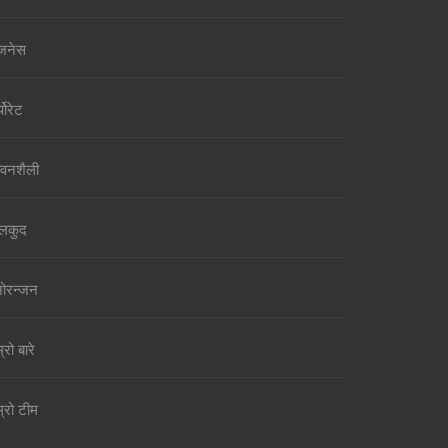
जनेस
पोरेट
वनशैली
लकुद
ोरन्जन
्रो बारे
म्रो टीम