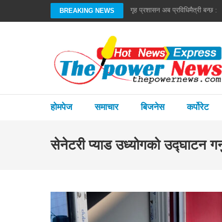
Skip
गृह प्रशासन अब प्रविधिमैत्री बन्छ : गृ
BREAKING NEWS
to
content
(Press
Enter)
होमपेज
समाचार
बिजनेस
कर्पोरेट
सेनेटरी प्याड उध्योगको उद्घाटन गर्न