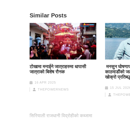
Similar Posts
टोखामा मनाईने जात्राहरुमा धापासी
मनसुन घोषणापत
जात्राको बिशेष रौनक
काठमाडौंको ज
खोक्रो प्रतिबद्
16 APR 2025
15 JUL 202
THEPOWERNEWS
THEPOW
Post
सिरियाली राजधानी विद्रोहीको कब्जामा
navigation