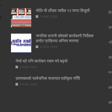
-
भाेलि यी ठाँउमा जादैछ १२ घण्टा बिजुली
बि
s,
7 AUG 2026
कर्
नागरिक लगानी कोषको कार्यकारी निर्देशक
छनोट प्रक्रिया अन्तिम चरणमा
जी
6 AUG 2026
खे
नेप्से घटे पनि कारोबार रकम भने बढ्यो
6 AUG 2026
मन
उपत्यकाको सार्वजनिक यातायात एकीकृत गरिँदै
5 AUG 2026
हाम
हा