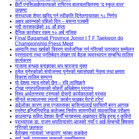
छैटौं एनसिआईएफएफको राष्ट्रिय बालचलचित्रमा ‘द स्कुल वाल’
उत्कृष्ट
संस्थापक शेयर खरिद गर्न स्वीकृति दिनेलगायतका १८ निर्णय
अक्षर आरम्भको पहिलो दिन – बसन्त पञ्चमी
नदी सरसफाईको ३६ औं हप्ता
दैनिक कारोबार रकम १० अर्ब नजिक
Final Bagamati Province Jonior I T F Taekwon do
Championship Press Meet
आम्दानि तथा खर्चको विवरण सार्वजनिक गर्न गरिएको पत्रकार सम्मेलन
प्रस्तावना तथा प्रतिबेदन लेखन एवं बैठक व्यवस्थापन सम्बन्धि तालिम
कार्यक्रम
गाजामा बन्धक बनाइएका थप चारजना मुक्त
ठमेल युनेस्कोको संयोजनमा युनेस्को महासंघको नेतृत्व तथा क्षमता
विकाश तालिम सम्पन्न
यो देशमा न्याय मरेको छैन – रवि लामिछाने
टोखा नगरपालिकाको सोह्रोँ अधिबेशन प्रारम्भ
विश्व अर्थतन्त्रमा ट्रम्पको दोस्रो कार्यकालको प्रभाव
चीनले सञ्चालनमा ल्यायो ‘कार्बन फाइबर मेट्रो ट्रेन’
डढेलोका कारण लस एन्जलसका बासिन्दालाई घरभित्रै बस्न आग्रह
एभरेष्ट इन्जिनियरिङ कलेजमा निर्माण सामग्रीको व्यवसायिक परीक्षण
काठमाण्डू सहित देशका कैयौँ भागहरूमा आइतवार देखि हुस्सु र कुहिरो
प्राध्यापक डा. राजन थपलियासंग आजको नयाँ ए आई सम्बन्धी बिषयमा
गरिएको छलफल
दैलेखमा ग्यासको ‘भण्डारण’ भएका सङ्केत
सूर्य ‘छुने’ प्रयासमा नासाको अन्तरिक्षयान