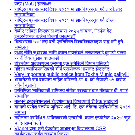
पत्र (MoU) हस्ताक्षर
राष्ट्रिय प्रजातन्त्र दिवस २०८१ मा झाकी प्रस्तुत गदै तारकेश्वर
नगरपालिका
राष्ट्रिय प्रजातन्त्र दिवस २०८१ मा झाकी प्रस्तुत गदै टोखा
नगरपालिका
केबीए ग्लोबल क्रिक्सल क्ल्यास २०२५ सम्पन्न, गोल्डेन गेट
इन्टरनेशनल कलेज विजयी काठमाडौँ
विश्वभरका ७० भन्दा बढी प्रतिष्ठित विश्वविद्यालयहरू सहभागी हुने
सम्मेलन
एआई नीति सुधारका लागि क्यान महासंघले सरकारलाई बुझायो यस्ता
रणनीतिक सुझाव काठमाडौं ।
टोरन्टोमा अवतरणका क्रममा एक अमेरिकी विमान पल्टियो
महिला च्याम्पियनसिपको शीर्ष प्रायोजक भायानेट ईन्टरनेट
Very important public notice from Tokha Municipality!!!
भायानेटले सबै बक्यौता सहित पछिल्लो आ. व. को रोयल्टी ५५ करोड
रुपैयाँ बुझायो
प्रतिष्ठित ‘नातिकाजी राष्ट्रिय संगीत पुरस्कार’बाट गीतकार बी. पाण्डे
सम्मानित
माल्भर्न इन्टरनेशनलले रोडशोमार्फत विश्वव्यापी शैक्षिक साझेदारी
बाग्मती प्रदेश स्तरीय जुनियेर आई. टि. एफ तेकेन्दा प्रतियोगीता २०८१
सम्पन्न
नवीनतम प्रविधि र आविष्कारको प्रदर्शनी ‘क्यान इन्फोटेक २०२५’ सुरु,
५ दिनसम्म चल्ने ।
Vianet द्वारा श्री देवकोटा आधारभूत विद्यालयमा CSR
कार्यक्रमअन्तर्गत सहयोग वितरण