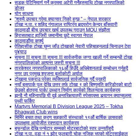
सडक पेटिनिमार्ण गर्ने क्रममा अटेरी गर्नेहरुमाथि टोखा नगरपालिको
डोजर
योग साधना
“शुरुमै उपचार गरेमा क्यान्सर निको हुन्छ ” – नेपाल सरकार
टोखा न.पा. र शहिद गंगालाल राष्ट्रिय हृदयरोग केन्द्र बाँसवारी
काठमाडौ बीच उपचार खर्च उपलब्ध गराउन MOU संझौता
हिरासतबाट हाजिरी जमानीमा छुटे स्वागत नेपाल
काठमाडौंमा कर्फ्यु
ऐतिहासीक टोखा घुम्न जाँउ टोखाको नेवारी पहिचाहनलाई चिनाउन टेवा
पु¥याउ
सुचना !!! सुचना !!! सुचना !!! सार्वजनीक जग्गा खाली गर्ने सम्बन्धी टोखा
नगरपालिकाको अत्यन्त जरुरी सुचना !!!
तारकेश्वर नगरपालिकाको १६औं हिउँदे अधिबेशनलाई सम्बोधन गर्नुहुदै
नगर उप प्रमुख श्रृजना बुर्लाकोटी अर्याल
टोखामा पक्राउ परेका व्यक्तिलाई सार्वजनिक गर्दै प्रहरी
नयाँ बसपार्क पुल देखि उत्तर तर्फ टोखा ९ को बिष्णुमति करिडोरको बाटो
छेउको क्षेत्रमा पार्क/ उध्धान निर्माण कार्यको शिलन्यास कार्यक्रम
झन्डै नौ महिनापछि यी दुई अन्तरिक्षयात्री स्पेसएक्स ड्र्यागन क्याप्सुलमा
पृथ्वी फर्किए
Martyrs Memorial B Division League 2025 – Tokha
Bhagwati Club wins
मिर्मिरे बचत तथा क्रृण सहकारी संस्थाको १९औं बार्षिक उत्सवको
उपलक्षमा आयोजीत रक्त्तदान कार्यक्रम
बफुन्डोल देखि पन्चेटार सम्मको मोटरबाटोको स्तर उन्नतीहुदै
टोखा न.पा. वडा नं १ झोर फुलबारी चोक नजिक भएको मोटरसाईकल