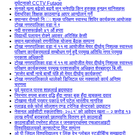
दुर्घटनाको CCTV Futage
सुनको मूल्य बढेको बढ्यै सुन भनेपछि किन हुरुक्क हुन्छन् मानिसहरू
देशभरिका शिक्षक काठमाण्डू आएर आन्दोलन गर्ने
क्यान्सर रोगको नि ः शुल्क परिक्षण स्वास्थ शिविर कार्यक्रम आयोजक
टोखा नगरपालिका वडा नं ९
नदी सरसफाईको ४१ औं हप्ता
विद्यार्थी पलायन रोक्ने अवसर -हरिसिंह केसी
क्यान महासंघको रणनीतिक योजना बैठक सम्पन्न
टोखा नगरपालिका वडा नं ११ मा आयोजीत मेयर दीर्घायु निशुल्क स्वास्थ्य
परिक्षण कार्यक्रमलाई सम्बोेधन गर्नु हुदै प्रमुख अतिथि नगर प्रमुख
प्रकाश अधिकारी
टोखा नगरपालिका वडा नं ११ मा आयोजीत मेयर दीर्घायु निशुल्क स्वास्थ्य
परिक्षण कार्यक्रममा प्रमुख प्रशासकीय अधिकृत शेरबहादुर बि.सी.
“हासेर बाचौं नाचे बाचौं यहि हो मेयर दीर्घायु कार्यक्रम”
टोखा नगरपालिकाले थालेको डिजिटल घर नक्साको कार्य अन्तिम
चरणमा
पूर्व युवराज पारस शाहलाई हृदयघात
निरन्तर रुपमा बजार वृद्धि हुँदा नाफा बुक हुँदा सूचकमा दवाव
टोखामा गोली प्रहार पकाउ पर्ने पटेल भारतीय नागरिक
एलाइड वर्क फोर्स सोलुशन एण्ड ट्रेनिङ सेन्टरको उद्घाटन
नेसनल आईसीटी स्कलरसिप- २०८१’ को आवेदन खुला – २ करोड १३
लाख रुपैयाँ बराबरको छात्रवृत्ति वितरण हुने काठमाडौं
काठमाडौंको एभरेस्ट होटल र जनकपुरधाममा एचआरआइटी
विश्वविद्यालयको कन्सल्टेन्ट मिट सम्पन्न
ओ पी जिंदल विश्वविद्यालय र लिंक वेभ ग्लोबल स्टडीबीिच समझदारी