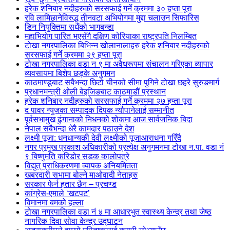
हरेक शनिबार नदीहरुको सरसफाई गर्ने क्रममा ३० हप्ता पूरा
रवि लामिछानेविरुद्ध तीनवटा अभियोगमा मुद्दा चलाउन सिफारिस
डिन नियुक्तिमा सधैंको भागबन्डा
महाभियोग पारित भएसँगै दक्षिण कोरियाका राष्ट्रपति निलम्बित
टोखा नगरपालिका बिभिन्न खोलानालाहरु हरेक शनिबार नदीहरुको
सरसफाई गर्ने क्रममा २९ हप्ता पूरा
टोखा नगरपालिका वडा न ९ मा अवैधरूपमा संचालन गरिएका व्यापार
व्यवसायमा बिशेष छड्के अनुगमन
काठमाण्डूबाट सबैभन्दा छिटो चीनको सीमा पुगिने टोखा छहरे सुरुङमार्ग
प्रधानमन्त्री ओली बेइजिङबाट काठमाडौं प्रस्थान
हरेक शनिबार नदीहरुको सरसफाई गर्ने क्रममा २७ हप्ता पूरा
द पावर न्युजका सम्पादक दिपक न्यौपानेलाई सम्मानीत
पूर्वसभामुख ढुंगानाको निधनको शोकमा आज सार्वजनिक बिदा
नेपाल सबैभन्दा धेरै कामदार पठाउने देश
लक्ष्मी पूजा: धनधान्यकी देवी लक्ष्मीको पूजाआराधना गरिँदै
नगर प्रमुख प्रकाश अधिकारीको प्रत्येक्ष अनुगमनमा टोखा न.पा. वडा नं
९ बिष्णुमति करिडोर सडक कालोपत्रे
विद्युत् प्राधिकरणमा व्यापक अनियमितता
खबरदारी सभामा बोल्ने माओवादी नेताहरु
सरकार फेर्न हतार छैन – प्रचण्ड
कांग्रेस-एमाले ‘खटपट’
विमानमा बमको हल्ला
टोखा नगरपालिका वडा नं ४ मा आधारभुत स्वास्थ्य केन्द्र तथा जेष्ठ
नागरिक दिवा सोवा केन्द्र उद्घाटन