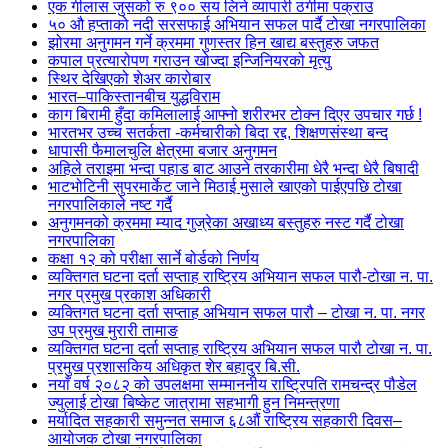
एक गीलास जुसको रु ९०० सय लिने व्यापारी ठगीमा पक्राउ
५० औ हप्ताको नदी सरसफाई अभियान सफल पार्दै टोखा नगरपालिका
झोरमा अनुगमन गर्ने क्रममा गुणस्तर हिन खाद्य बस्तुहरु जफत
कपाल प्रत्यारोपण गराउन खोज्दा इन्जिनियरको मृत्यु
स्थिर देखिएको शेअर कारोबार
भारत–पाकिस्तानबीच युद्धविराम
काग बिरामी हुँदा कमिलालाई आफ्नो शरीरभर टोक्न दिएर उपचार गर्छ !
भारतभर उच्च सतर्कता -कर्मचारीको बिदा रद्द, शिक्षणसंस्था बन्द
धापासी फैमालचुलि क्षेत्रमा बजार अनुगमन
अहिले तराइमा भन्दा पहाड बाट आउने तरकारीमा धेरै भन्दा धेरै बिषादी
भाटभोटिनी सुपरमार्केट जाने मिठाई मुसाले खाएको पाईएपछि टोखा
नगरपालिकाले नष्ट गर्दै
अनुगमनको क्रममा म्याद गुज्रेका अखाध्य बस्तुहरु नस्ट गर्दै टोखा
नगरपालिका
कक्षा १२ को परीक्षा सार्ने बोर्डको निर्णय
व्यक्तिगत घटना दर्ता सप्ताह राष्ट्रिय अभियान सफल पारौ-टोखा न. पा.
नगर प्रमुख प्रकाश अधिकारी
व्यक्तिगत घटना दर्ता सप्ताह अभियान सफल पारौ – टोखा न. पा. नगर
उप प्रमुख मुरारी तामाङ
व्यक्तिगत घटना दर्ता सप्ताह राष्ट्रिय अभियान सफल पारौ टोखा न. पा.
प्रमुख प्रशासकिय अधिकृत शेर बहादुर बि.सी.
नयाँ वर्ष २०८२ को उपलक्षमा सम्माननीय राष्ट्रिपति रामचन्द्र पौडेल
ज्युलाई टोखा बिष्केट जात्रामा सहभागी हुन निमन्त्रणा
मर्यादित सहकारी समुन्नत समाज ६८औं राष्ट्रिय सहकारी दिवस–
आयोजक टोखा नगरपालिका