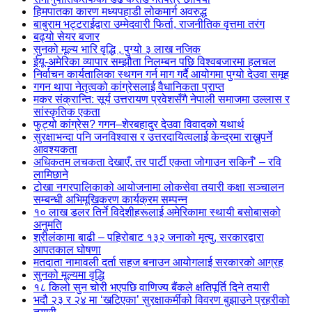
हिमपातका कारण मध्यपहाडी लोकमार्ग अवरुद्ध
बाबुराम भट्टराईद्वारा उम्मेदवारी फिर्ता, राजनीतिक वृत्तमा तरंग
बढ्यो सेयर बजार
सुनको मूल्य भारि वृद्धि , पुग्यो ३ लाख नजिक
ईयू-अमेरिका व्यापार सम्झौता निलम्बन पछि विश्वबजारमा हलचल
निर्वाचन कार्यतालिका स्थगन गर्न माग गर्दै आयोगमा पुग्यो देउवा समूह
गगन थापा नेतृत्वको कांग्रेसलाई वैधानिकता प्राप्त
मकर संक्रान्ति: सूर्य उत्तरायण प्रवेशसँगै नेपाली समाजमा उल्लास र
सांस्कृतिक एकता
फुट्यो कांग्रेस? गगन–शेरबहादुर देउवा विवादको यथार्थ
सुरक्षाभन्दा पनि जनविश्वास र उत्तरदायित्वलाई केन्द्रमा राख्नुपर्ने
आवश्यकता
अधिकतम लचकता देखाएँ, तर पार्टी एकता जोगाउन सकिनँ’ – रवि
लामिछाने
टोखा नगरपालिकाको आयोजनामा लोकसेवा तयारी कक्षा सञ्चालन
सम्बन्धी अभिमूखिकरण कार्यक्रम सम्पन्न
१० लाख डलर तिर्ने विदेशीहरूलाई अमेरिकामा स्थायी बसोबासको
अनुमति
श्रीलंकामा बाढी – पहिरोबाट १३२ जनाको मृत्यु, सरकारद्वारा
आपतकाल घोषणा
मतदाता नामावली दर्ता सहज बनाउन आयोगलाई सरकारको आग्रह
सुनको मूल्यमा वृद्धि
१८ किलो सुन चोरी भएपछि वाणिज्य बैंकले क्षतिपूर्ति दिने तयारी
भदौ २३ र २४ मा ‘खटिएका’ सुरक्षाकर्मीको विवरण बुझाउने प्रहरीको