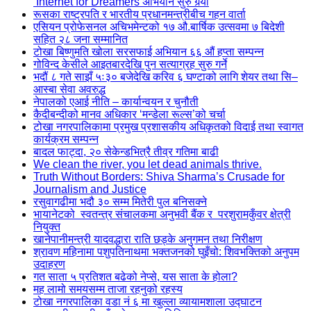
‘Internet for Dreamers’अभियान सुरु गर्‍यो
रूसका राष्ट्रपति र भारतीय प्रधानमन्त्रीबीच गहन वार्ता
एसियन प्रोफेसनल अचिभमेन्टको १७ औ.बार्षिक उत्सवमा ७ बिदेशी
सहित २८ जना सम्मानित
टोखा बिष्णुमति खोला सरसफाई अभियान ६६ औं हप्ता सम्पन्न
गोविन्द केसीले आइतबारदेखि पुन सत्याग्रह सुरु गर्ने
भदौं ८ गते साझँ ५ः३० बजेदेखि करिव ६ घण्टाको लागि शेयर तथा सि–
आस्बा सेवा अवरुद्ध
नेपालको एआई नीति – कार्यान्वयन र चुनौती
कैदीबन्दीको मानव अधिकार ‘मन्डेला रूल्स’को चर्चा
टोखा नगरपालिकामा प्रमुख प्रशासकीय अधिकृतको विदाई तथा स्वागत
कार्यक्रम सम्पन्न
बादल फाट्दा, २० सेकेन्डभित्रै तीव्र गतिमा बाढी
We clean the river, you let dead animals thrive.
Truth Without Borders: Shiva Sharma’s Crusade for
Journalism and Justice
रसुवागढीमा भदौ ३० सम्म मितेरी पुल बनिसक्ने
भायानेटको स्वतन्त्र संचालकमा अनुभवी बैंक र परशुरामकुँवर क्षेत्री
नियुक्त
खानेपानीमन्त्री यादवद्धारा राति छड्के अनुगमन तथा निरीक्षण
श्रावण महिनामा पशुपतिनाथमा भक्तजनको घुइँचो: शिवभक्तिको अनुपम
उदाहरण
गत साता ५ प्रतिशत बढेको नेप्से, यस साता के होला?
मह लामो समयसम्म ताजा रहनुको रहस्य
टोखा नगरपालिका वडा नं ६ मा खुल्ला व्यायामशाला उद्घाटन