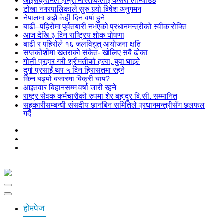
आइसक्रीमले हाम्रो मस्तिष्कलाई कसरी लोभ्याउँछ
टोखा नगरपालिकाले सुरु गर्‍यो बिषेश अनुगमन
नेपालमा अझै केही दिन वर्षा हुने
बाढी–पहिरोमा पूर्वतयारी नभएको प्रधानमन्त्रीको स्वीकारोक्ति
आज देखि ३ दिन राष्ट्रिय शोक घोषणा
बाढी र पहिरोले १६ जलविद्युत् आयोजना क्षति
सप्तकोशीमा खतराको संकेत- खोलिए सबै ढोका
गोली प्रहार गरी श्रीमतीको हत्या, बुवा घाइते
दुर्गा प्रसाईं थप ५ दिन हिरासतमा रहने
किन बढ्यो बजारमा बिक्री चाप?
आइतवार बिहानसम्म वर्षा जारी रहने
राष्ट्र सेवक कर्मचारीको रुपमा शेर बहादुर बि.सी. सम्मानित
सहकारीसम्बन्धी संसदीय छानबिन समितिले प्रधानमन्त्रीसँग छलफल
गर्दै
होमपेज