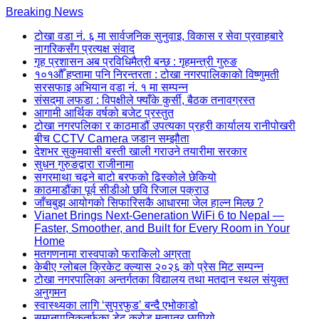
Skip
Breaking News
to
टोखा वडा नं. ६ मा सार्वजनिक सुनुवाइ, विकास र सेवा प्रवाहबारे
content
नागरिकसँग प्रत्यक्ष संवाद
(Press
गृह प्रशासन अब प्रविधिमैत्री बन्छ : गृहमन्त्री गुरुङ
Enter)
१०१औँ हप्तामा पनि निरन्तरता : टोखा नगरपालिकाको विष्णुमती
सरसफाइ अभियान वडा नं. १ मा सम्पन्न
संसद्‌मा लफडा : विपक्षीले फ्याँके कुर्सी, बैठक तनावग्रस्त
आगामी आर्थिक वर्षको बजेट प्रस्तुत
टोखा नगरपलिका र काठमाडौं उपत्यका प्रहरी कार्यालय रानीपोखरी
बीच CCTV Camera जडान सम्झौता
देशभर सुकुमवासी बस्ती खाली गराउने तयारीमा सरकार
सुधन गुरुङद्वारा राजीनामा
सगरमाथा चढ्ने बाटो बरफको ढिस्कोले छेकियो
काठमाडौंका पूर्व सीडीओ छवि रिजाल पक्राउ
जाँचबुझ आयोगको सिफारिसकै आधारमा जेल हाल्न मिल्छ ?
Vianet Brings Next-Generation WiFi 6 to Nepal —
Faster, Smoother, and Built for Every Room in Your
Home
मतगणनामा रास्वपाको फराकिलो अग्रता
केबीए ग्लोबल क्रिकेट क्ल्यास २०२६ को प्रेस मिट सम्पन्न
टोखा नगरपालिका अन्तर्गतका विद्यालय तथा मतदान स्थल संयुक्त
अनुगमन
स्वास्थ्यका लागि ‘सुपरफुड’ बन्दै एभोकाडो
समानुपातिकतर्फका डेढ करोड मतपत्र छापियो