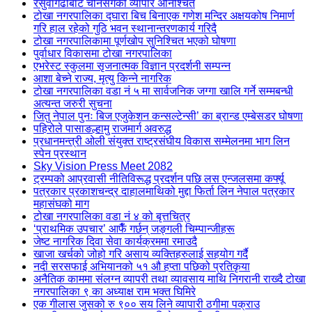
रसुवागढीबाट चीनसँगको व्यापार अनिश्चित
टोखा नगरपालिका द्घारा बिच बिनाएक गणेश मन्दिर अक्षयकोष निमार्ण
गरि हाल रहेको गुठि भवन स्थानान्तरणकार्य गरिदै
टोखा नगरपालिकामा पूर्णखोप सुनिश्चित भएको घोषणा
पुर्वाधार विकासमा टोखा नगरपालिका
एभरेस्ट स्कुलमा सृजनात्मक विज्ञान प्रदर्शनी सम्पन्न
आशा बेच्ने राज्य, मृत्यु किन्ने नागरिक
टोखा नगरपालिका वडा नं ५ मा सार्वजनिक जग्गा खालि गर्ने सम्मबन्धी
अत्यन्त जरुरी सुचना
जितु नेपाल पुनः बिज एजुकेशन कन्सल्टेन्सी’ का ब्रान्ड एम्बेसडर घोषणा
पहिरोले पासाङल्हामु राजमार्ग अवरुद्ध
प्रधानमन्त्री ओली संयुक्त राष्ट्रसंघीय विकास सम्मेलनमा भाग लिन
स्पेन प्रस्थान
Sky Vision Press Meet 2082
ट्रम्पको आप्रवासी नीतिविरूद्ध प्रदर्शन पछि लस एन्जलसमा कर्फ्यू
पत्रकार प्रकाशचन्द्र दाहालमाथिको मुद्दा फिर्ता लिन नेपाल पत्रकार
महासंघको माग
टोखा नगरपालिका वडा नं ४ को बृत्तचित्र
‘प्राथमिक उपचार’ आफैँ गर्छन् जङ्गली चिम्पान्जीहरू
जेष्ट नागरिक दिवा सेवा कार्यक्रममा रमाउदै
खाजा खर्चको जोहो गरि असाय व्यक्तिहरुलाई सहयोग गर्दै
नदी सरसफाई अभियानको ५१ औ हप्ता पछिको प्रतिकृया
अनैतिक काममा संलग्न व्यापरी तथा व्यावसाय माथि निगरानी राख्दै टोखा
नगरपालिका ९ का अध्याक्ष राम भक्त घिमिरे
एक गीलास जुसको रु ९०० सय लिने व्यापारी ठगीमा पक्राउ