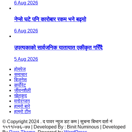
6 Aug 2026
नेप्से घटे पनि कारोबार रकम भने बढ्यो
6 Aug 2026
उपत्यकाको सार्वजनिक यातायात एकीकृत गरिँदै
5 Aug 2026
होमपेज
समाचार
बिजनेस
कर्पोरेट
जीवनशैली
खेलकुद
मनोरन्जन
हाम्रो बारे
हाम्रो टीम
© Copyright 2024 . द पावर न्युज डट कम | सुचना बिभाग दर्ता नं
१५११/०७६–७७ | Developed By : Binit
Numinous | Developed