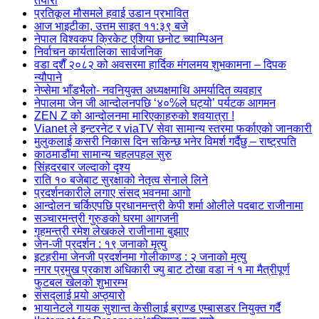
तयारी
प्रतिकूल मौसमले हवाई उडान प्रभावित
आज भाइटीका, उत्तम साइत ११:३९ बजे
नेपाल विश्वकप क्रिकेट एशिया छनोट च्याम्पिअन
निर्वाचन कार्यतालिका सार्वजनिक
वडा दशैँ २०८२ को अवसरमा हार्दिक मंगलमय शुभकामना – दिपक
न्यौपाने
नेप्सेमा भाँडभैलो- नवनियुक्त अध्यक्षमाथि अमर्यादित व्यवहार
नेपालमा जेन जी आन्दोलनपछि ‘४०%ले घट्यो’ पर्यटक आगमन
ZEN Z को आन्दोलनमा मारिएकाहरुको शवयात्रा !
Vianet ले इन्टरनेट र viaTV सेवा सामान्य स्तरमा फर्काएको जानकारी
मुलुकलाई कसरी निकास दिन सकिन्छ भनेर विमर्श गर्दैछु – राष्ट्रपति
काठमाडौंमा सामान्य चहलपहल सुरु
सिंहदरबार जल्दाको दृश्य
राति १० बजेबाट सुरक्षाको नेतृत्व सेनाले लिने
प्रदर्शनकारीले लगाए संसद् भवनमा आगो
आन्दोलन चर्किएपछि प्रधानमन्त्री केपी शर्मा ओलीले पदबाट ‍राजीनामा
सञ्चारमन्त्री गुरुङको घरमा आगजनी
गृहमन्त्री रमेश लेखकले राजीनामा बुझाए
जेन-जी प्रदर्शन : १९ जनाको मृत्यु
इटहरीमा जेनजी प्रदर्शनमा गोलीकाण्ड : २ जनाको मृत्यु
नगर प्रमुख प्रकाश अधिकारी ज्यु बाट टोखा वडा नं १ मा मैत्रीपूर्ण
फुटबल खेलको शुभारम्भ
संसद्लाई पर्‍यो अप्ठ्यारो
भायानेटले गायक सुशान्त केसीलाई ब्राण्ड एम्बासडर नियुक्त गर्दै