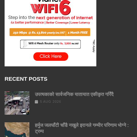
RECENT POSTS
उपत्यकाको सार्वजनिक यातायात एकीकृत गरिँदै
5 AUG 2026
हर्मुज जलघाँटी चाँडै नखुले इरानले गम्भीर परिणाम भोग्ने :
ट्रम्प