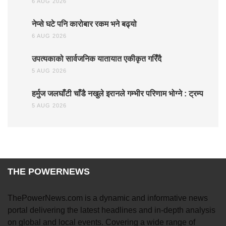
6 AUG 2026
नेप्से घटे पनि कारोबार रकम भने बढ्यो
6 AUG 2026
उपत्यकाको सार्वजनिक यातायात एकीकृत गरिँदै
5 AUG 2026
हर्मुज जलघाँटी चाँडै नखुले इरानले गम्भीर परिणाम भोग्ने : ट्रम्प
5 AUG 2026
THE POWERNEWS
ThePowerNews.com is a dynamic and informative news
portal delivering the latest headlines and in-depth analysis
on global and local events. Covering a wide range of