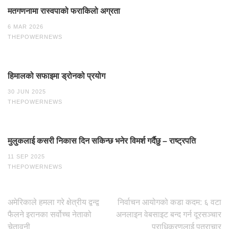
मतगणनामा रास्वपाको फराकिलो अग्रता
6 MAR 2026
THEPOWERNEWS
हिमालको सफाइमा ड्रोनको प्रयोग
30 JUN 2025
THEPOWERNEWS
मुलुकलाई कसरी निकास दिन सकिन्छ भनेर विमर्श गर्दैछु – राष्ट्रपति
11 SEP 2025
THEPOWERNEWS
Post
अमेरिकाले हमला गरे क्षेत्रीय द्वन्द्व
निर्वाचन आयोगको कडा कदम: ६ वटा
navigation
फैलने इरानका सर्वोच्च नेताको
अनलाइन वेबसाइट बन्द गर्न दूरसञ्चार
चेतावनी
प्राधिकरणलाई पत्राचार