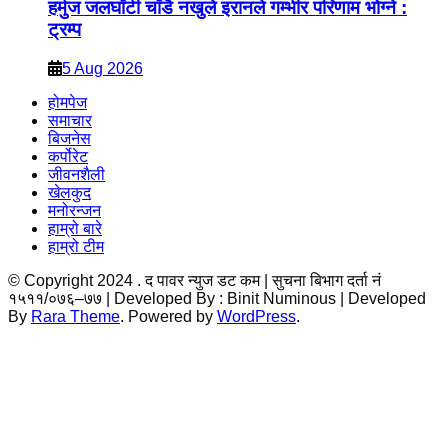
हर्मुज जलघाँटी चाँडै नखुले इरानले गम्भीर परिणाम भोग्ने :
ट्रम्प
5 Aug 2026
होमपेज
समाचार
बिजनेस
कर्पोरेट
जीवनशैली
खेलकुद
मनोरन्जन
हाम्रो बारे
हाम्रो टीम
© Copyright 2024 . द पावर न्युज डट कम | सुचना बिभाग दर्ता नं
१५११/०७६–७७ | Developed By : Binit
Numinous | Developed
By
Rara Theme
. Powered by
WordPress
.